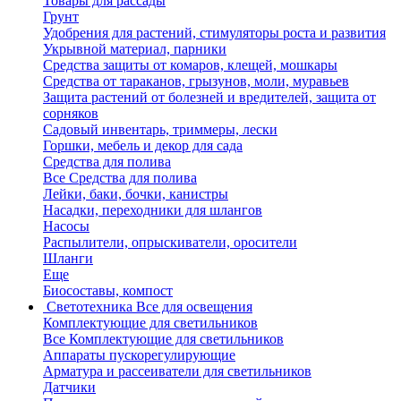
Товары для рассады
Грунт
Удобрения для растений, стимуляторы роста и развития
Укрывной материал, парники
Средства защиты от комаров, клещей, мошкары
Средства от тараканов, грызунов, моли, муравьев
Защита растений от болезней и вредителей, защита от
сорняков
Садовый инвентарь, триммеры, лески
Горшки, мебель и декор для сада
Средства для полива
Все Средства для полива
Лейки, баки, бочки, канистры
Насадки, переходники для шлангов
Насосы
Распылители, опрыскиватели, оросители
Шланги
Еще
Биосоставы, компост
Светотехника
Все для освещения
Комплектующие для светильников
Все Комплектующие для светильников
Аппараты пускорегулирующие
Арматура и рассеиватели для светильников
Датчики