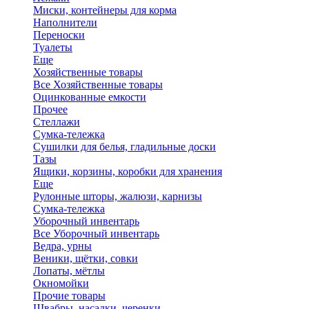
Миски, контейнеры для корма
Наполнители
Переноски
Туалеты
Еще
Хозяйственные товары
Все Хозяйственные товары
Оцинкованные емкости
Прочее
Стеллажи
Сумка-тележка
Сушилки для белья, гладильные доски
Тазы
Ящики, корзины, коробки для хранения
Еще
Рулонные шторы, жалюзи, карнизы
Сумка-тележка
Уборочный инвентарь
Все Уборочный инвентарь
Ведра, урны
Веники, щётки, совки
Лопаты, мётлы
Окномойки
Прочие товары
Швабры, насадки, черенки