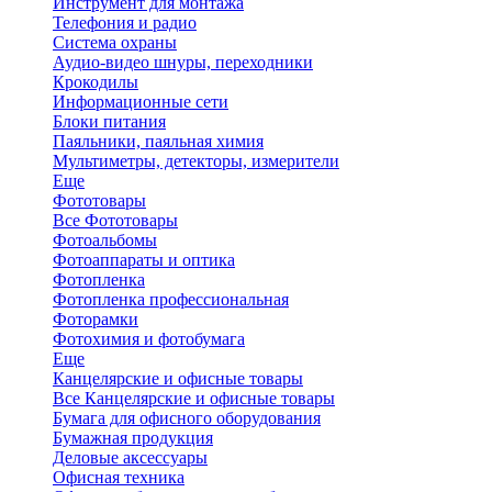
Инструмент для монтажа
Телефония и радио
Система охраны
Аудио-видео шнуры, переходники
Крокодилы
Информационные сети
Блоки питания
Паяльники, паяльная химия
Мультиметры, детекторы, измерители
Еще
Фототовары
Все Фототовары
Фотоальбомы
Фотоаппараты и оптика
Фотопленка
Фотопленка профессиональная
Фоторамки
Фотохимия и фотобумага
Еще
Канцелярские и офисные товары
Все Канцелярские и офисные товары
Бумага для офисного оборудования
Бумажная продукция
Деловые аксессуары
Офисная техника