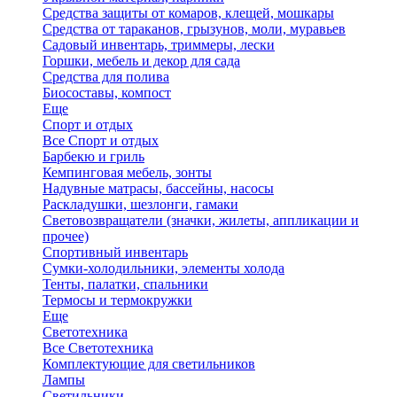
Средства защиты от комаров, клещей, мошкары
Средства от тараканов, грызунов, моли, муравьев
Садовый инвентарь, триммеры, лески
Горшки, мебель и декор для сада
Средства для полива
Биосоставы, компост
Еще
Спорт и отдых
Все Спорт и отдых
Барбекю и гриль
Кемпинговая мебель, зонты
Надувные матрасы, бассейны, насосы
Раскладушки, шезлонги, гамаки
Световозвращатели (значки, жилеты, аппликации и
прочее)
Спортивный инвентарь
Сумки-холодильники, элементы холода
Тенты, палатки, спальники
Термосы и термокружки
Еще
Светотехника
Все Светотехника
Комплектующие для светильников
Лампы
Светильники