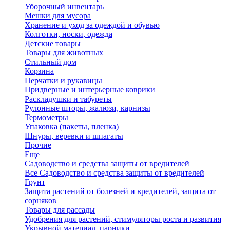
Уборочный инвентарь
Мешки для мусора
Хранение и уход за одеждой и обувью
Колготки, носки, одежда
Детские товары
Товары для животных
Стильный дом
Корзина
Перчатки и рукавицы
Придверные и интерьерные коврики
Раскладушки и табуреты
Рулонные шторы, жалюзи, карнизы
Термометры
Упаковка (пакеты, пленка)
Шнуры, веревки и шпагаты
Прочие
Еще
Садоводство и средства защиты от вредителей
Все Садоводство и средства защиты от вредителей
Грунт
Защита растений от болезней и вредителей, защита от
сорняков
Товары для рассады
Удобрения для растений, стимуляторы роста и развития
Укрывной материал, парники