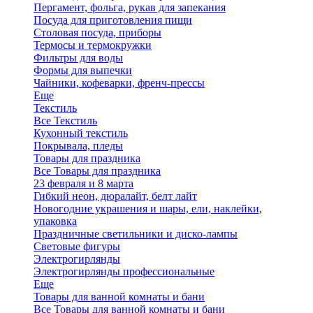
Пергамент, фольга, рукав для запекания
Посуда для приготовления пищи
Столовая посуда, приборы
Термосы и термокружки
Фильтры для воды
Формы для выпечки
Чайники, кофеварки, френч-прессы
Еще
Текстиль
Все Текстиль
Кухонный текстиль
Покрывала, пледы
Товары для праздника
Все Товары для праздника
23 февраля и 8 марта
Гибкий неон, дюралайт, белт лайт
Новогодние украшения и шары, ели, наклейки,
упаковка
Праздничные светильники и диско-лампы
Световые фигуры
Электрогирлянды
Электрогирлянды профессиональные
Еще
Товары для ванной комнаты и бани
Все Товары для ванной комнаты и бани