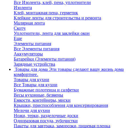
Все Изолента, клей, пена, уплотнители
Изолента
Клей, монтажная пена, герметик
Клейкие ленты для строительства и ремонта
Малярная лента
Скотч
Уплотнители, лента для заклейки окон
Еще
Элементы питания
Все Элементы питания
Аккумуляторы
Батарейки (Элементы питания)
Зарядные устройства
Товары для дома
Эти товары сделают вашу жизнь дома
комфортнее.
Товары для кухни
Все Товары для кухни
Бумажные полотенца и салфетки
Весы кухонные, безмены
Емкости, контейнеры, миски
Крышки, приспособления для консервирования
Мелочи для кухни
Ножи, терки, разделочные доски
Одноразовая посуда, зубочистки
Пакеты для завтрака, заморозки, пищевая пленка