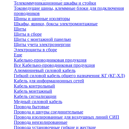
Телекоммуникационные шкафы и стойки
Токоведущие шины, клеммные блоки для подключения
проводников
Шины и шинные изоляторы
Шкафы, ящики, боксы электромонтажные
Щиты
Щиты в сборе
Щиты с монтажной панелью
Щиты учета электроэнергии
Электрощиты в сборе
Еще
Кабельно-проводниковая продукция
Все Кабельно-проводниковая продукция
Алюминиевый силовой кабель
Гибкий силовой кабель общего назначения: КГ (КГ-ХЛ)
Кабель для информационных сетей
Кабель контрольный
Кабель монтажный
Кабель сигнализации
Медный силовой кабель
Провода бытовые
Провода и шнуры соединительные
Провода изолированные для воздушных линий СИП
Провода неизолированные
Провода установочные гибкие и жесткие