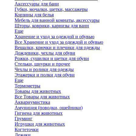
Аксессуары для бани
Губки, мочалки, щетки, массажеры
Корзины для белья
Мебель для ванной комнаты, аксессуары
Шторы, коврики, карнизы для ванн
Еще
Хранение и уход за одеждой и обувью
Все Хранение и уход за одеждой и обувью
Вешалки, крючки и плечики для одежды
Дождевики, чехлы для обуви
Рожки, сушилки и щетки для обуви
Стельки, шнурки и прочее
Чехлы и ролики для одежды
Этажерки и полки для обуви
Еще
Термометры
Товары для животных
Все Товары для животных
Аквариумистика
Амуниция (поводки, ошейники)
Гигиена для животных
Груминг
Игрушки для животных
Когтеточки
Лежаки