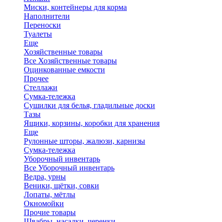
Миски, контейнеры для корма
Наполнители
Переноски
Туалеты
Еще
Хозяйственные товары
Все Хозяйственные товары
Оцинкованные емкости
Прочее
Стеллажи
Сумка-тележка
Сушилки для белья, гладильные доски
Тазы
Ящики, корзины, коробки для хранения
Еще
Рулонные шторы, жалюзи, карнизы
Сумка-тележка
Уборочный инвентарь
Все Уборочный инвентарь
Ведра, урны
Веники, щётки, совки
Лопаты, мётлы
Окномойки
Прочие товары
Швабры, насадки, черенки