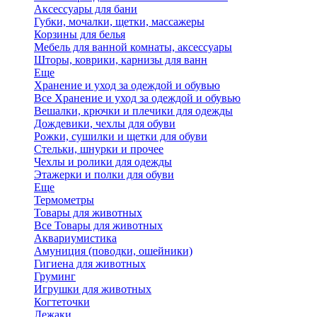
Аксессуары для бани
Губки, мочалки, щетки, массажеры
Корзины для белья
Мебель для ванной комнаты, аксессуары
Шторы, коврики, карнизы для ванн
Еще
Хранение и уход за одеждой и обувью
Все Хранение и уход за одеждой и обувью
Вешалки, крючки и плечики для одежды
Дождевики, чехлы для обуви
Рожки, сушилки и щетки для обуви
Стельки, шнурки и прочее
Чехлы и ролики для одежды
Этажерки и полки для обуви
Еще
Термометры
Товары для животных
Все Товары для животных
Аквариумистика
Амуниция (поводки, ошейники)
Гигиена для животных
Груминг
Игрушки для животных
Когтеточки
Лежаки