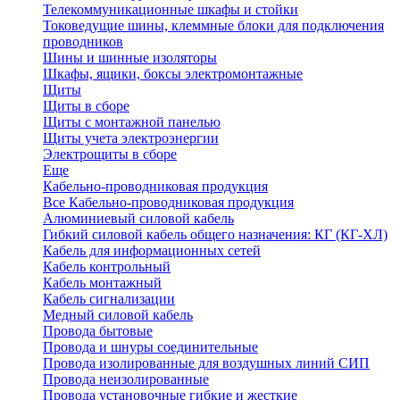
Телекоммуникационные шкафы и стойки
Токоведущие шины, клеммные блоки для подключения
проводников
Шины и шинные изоляторы
Шкафы, ящики, боксы электромонтажные
Щиты
Щиты в сборе
Щиты с монтажной панелью
Щиты учета электроэнергии
Электрощиты в сборе
Еще
Кабельно-проводниковая продукция
Все Кабельно-проводниковая продукция
Алюминиевый силовой кабель
Гибкий силовой кабель общего назначения: КГ (КГ-ХЛ)
Кабель для информационных сетей
Кабель контрольный
Кабель монтажный
Кабель сигнализации
Медный силовой кабель
Провода бытовые
Провода и шнуры соединительные
Провода изолированные для воздушных линий СИП
Провода неизолированные
Провода установочные гибкие и жесткие