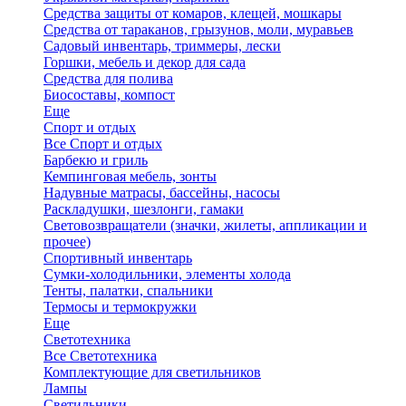
Средства защиты от комаров, клещей, мошкары
Средства от тараканов, грызунов, моли, муравьев
Садовый инвентарь, триммеры, лески
Горшки, мебель и декор для сада
Средства для полива
Биосоставы, компост
Еще
Спорт и отдых
Все Спорт и отдых
Барбекю и гриль
Кемпинговая мебель, зонты
Надувные матрасы, бассейны, насосы
Раскладушки, шезлонги, гамаки
Световозвращатели (значки, жилеты, аппликации и
прочее)
Спортивный инвентарь
Сумки-холодильники, элементы холода
Тенты, палатки, спальники
Термосы и термокружки
Еще
Светотехника
Все Светотехника
Комплектующие для светильников
Лампы
Светильники