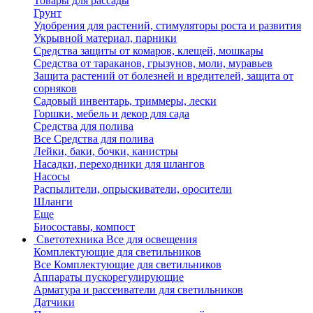
Товары для рассады
Грунт
Удобрения для растений, стимуляторы роста и развития
Укрывной материал, парники
Средства защиты от комаров, клещей, мошкары
Средства от тараканов, грызунов, моли, муравьев
Защита растений от болезней и вредителей, защита от
сорняков
Садовый инвентарь, триммеры, лески
Горшки, мебель и декор для сада
Средства для полива
Все Средства для полива
Лейки, баки, бочки, канистры
Насадки, переходники для шлангов
Насосы
Распылители, опрыскиватели, оросители
Шланги
Еще
Биосоставы, компост
Светотехника
Все для освещения
Комплектующие для светильников
Все Комплектующие для светильников
Аппараты пускорегулирующие
Арматура и рассеиватели для светильников
Датчики