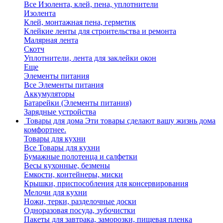
Все Изолента, клей, пена, уплотнители
Изолента
Клей, монтажная пена, герметик
Клейкие ленты для строительства и ремонта
Малярная лента
Скотч
Уплотнители, лента для заклейки окон
Еще
Элементы питания
Все Элементы питания
Аккумуляторы
Батарейки (Элементы питания)
Зарядные устройства
Товары для дома
Эти товары сделают вашу жизнь дома
комфортнее.
Товары для кухни
Все Товары для кухни
Бумажные полотенца и салфетки
Весы кухонные, безмены
Емкости, контейнеры, миски
Крышки, приспособления для консервирования
Мелочи для кухни
Ножи, терки, разделочные доски
Одноразовая посуда, зубочистки
Пакеты для завтрака, заморозки, пищевая пленка