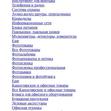
Инструмент для монтажа
Телефония и радио
Система охраны
Аудио-видео шнуры, переходники
Крокодилы
Информационные сети
Блоки питания
Паяльники, паяльная химия
Мультиметры, детекторы, измерители
Еще
Фототовары
Все Фототовары
Фотоальбомы
Фотоаппараты и оптика
Фотопленка
Фотопленка профессиональная
Фоторамки
Фотохимия и фотобумага
Еще
Канцелярские и офисные товары
Все Канцелярские и офисные товары
Бумага для офисного оборудования
Бумажная продукция
Деловые аксессуары
Офисная техника