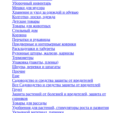
Уборочный инвентарь
Мешки для мусора
Хранение и уход за одеждой и обувью
Колготки, носки, одежда
Детские товары
Товары для животных
Стильный дом
Корзина
Перчатки и рукавицы
Придверные и интерьерные коврики
Раскладушки и табуреты
Рулонные шторы, жалюзи, карнизы
Термометры
Упаковка (пакеты, пленка)
Шнуры, веревки и шпагаты
Прочие
Еще
Садоводство и средства защиты от вредителей
Все Садоводство и средства защиты от вредителей
Грунт
Защита растений от болезней и вредителей, защита от
сорняков
Товары для рассады
Удобрения для растений, стимуляторы роста и развития
Укрывной материал, парники