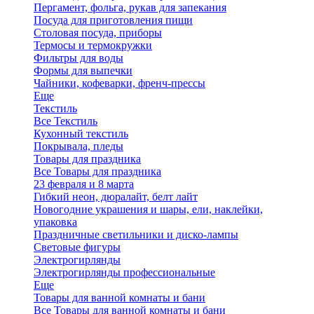
Пергамент, фольга, рукав для запекания
Посуда для приготовления пищи
Столовая посуда, приборы
Термосы и термокружки
Фильтры для воды
Формы для выпечки
Чайники, кофеварки, френч-прессы
Еще
Текстиль
Все Текстиль
Кухонный текстиль
Покрывала, пледы
Товары для праздника
Все Товары для праздника
23 февраля и 8 марта
Гибкий неон, дюралайт, белт лайт
Новогодние украшения и шары, ели, наклейки,
упаковка
Праздничные светильники и диско-лампы
Световые фигуры
Электрогирлянды
Электрогирлянды профессиональные
Еще
Товары для ванной комнаты и бани
Все Товары для ванной комнаты и бани