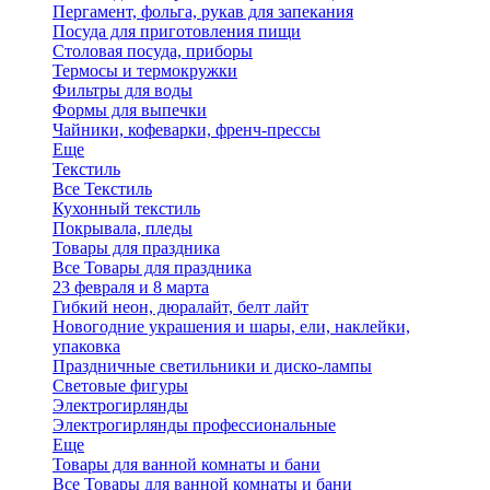
Пергамент, фольга, рукав для запекания
Посуда для приготовления пищи
Столовая посуда, приборы
Термосы и термокружки
Фильтры для воды
Формы для выпечки
Чайники, кофеварки, френч-прессы
Еще
Текстиль
Все Текстиль
Кухонный текстиль
Покрывала, пледы
Товары для праздника
Все Товары для праздника
23 февраля и 8 марта
Гибкий неон, дюралайт, белт лайт
Новогодние украшения и шары, ели, наклейки,
упаковка
Праздничные светильники и диско-лампы
Световые фигуры
Электрогирлянды
Электрогирлянды профессиональные
Еще
Товары для ванной комнаты и бани
Все Товары для ванной комнаты и бани