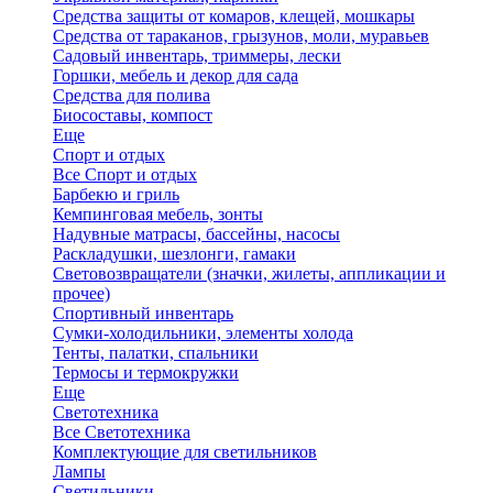
Средства защиты от комаров, клещей, мошкары
Средства от тараканов, грызунов, моли, муравьев
Садовый инвентарь, триммеры, лески
Горшки, мебель и декор для сада
Средства для полива
Биосоставы, компост
Еще
Спорт и отдых
Все Спорт и отдых
Барбекю и гриль
Кемпинговая мебель, зонты
Надувные матрасы, бассейны, насосы
Раскладушки, шезлонги, гамаки
Световозвращатели (значки, жилеты, аппликации и
прочее)
Спортивный инвентарь
Сумки-холодильники, элементы холода
Тенты, палатки, спальники
Термосы и термокружки
Еще
Светотехника
Все Светотехника
Комплектующие для светильников
Лампы
Светильники