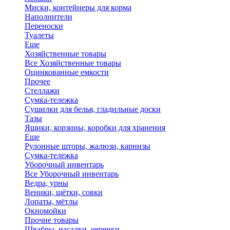
Миски, контейнеры для корма
Наполнители
Переноски
Туалеты
Еще
Хозяйственные товары
Все Хозяйственные товары
Оцинкованные емкости
Прочее
Стеллажи
Сумка-тележка
Сушилки для белья, гладильные доски
Тазы
Ящики, корзины, коробки для хранения
Еще
Рулонные шторы, жалюзи, карнизы
Сумка-тележка
Уборочный инвентарь
Все Уборочный инвентарь
Ведра, урны
Веники, щётки, совки
Лопаты, мётлы
Окномойки
Прочие товары
Швабры, насадки, черенки