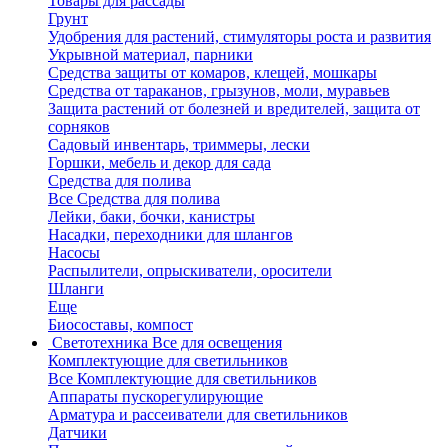
Товары для рассады
Грунт
Удобрения для растений, стимуляторы роста и развития
Укрывной материал, парники
Средства защиты от комаров, клещей, мошкары
Средства от тараканов, грызунов, моли, муравьев
Защита растений от болезней и вредителей, защита от
сорняков
Садовый инвентарь, триммеры, лески
Горшки, мебель и декор для сада
Средства для полива
Все Средства для полива
Лейки, баки, бочки, канистры
Насадки, переходники для шлангов
Насосы
Распылители, опрыскиватели, оросители
Шланги
Еще
Биосоставы, компост
Светотехника
Все для освещения
Комплектующие для светильников
Все Комплектующие для светильников
Аппараты пускорегулирующие
Арматура и рассеиватели для светильников
Датчики