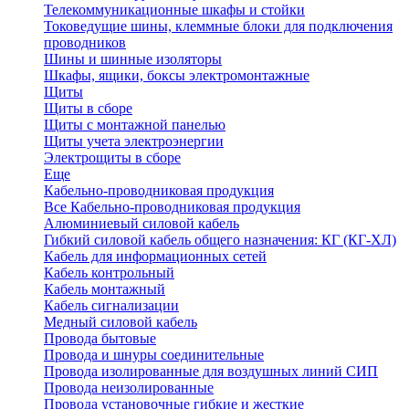
Телекоммуникационные шкафы и стойки
Токоведущие шины, клеммные блоки для подключения
проводников
Шины и шинные изоляторы
Шкафы, ящики, боксы электромонтажные
Щиты
Щиты в сборе
Щиты с монтажной панелью
Щиты учета электроэнергии
Электрощиты в сборе
Еще
Кабельно-проводниковая продукция
Все Кабельно-проводниковая продукция
Алюминиевый силовой кабель
Гибкий силовой кабель общего назначения: КГ (КГ-ХЛ)
Кабель для информационных сетей
Кабель контрольный
Кабель монтажный
Кабель сигнализации
Медный силовой кабель
Провода бытовые
Провода и шнуры соединительные
Провода изолированные для воздушных линий СИП
Провода неизолированные
Провода установочные гибкие и жесткие