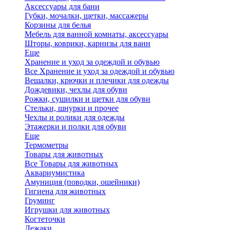
Аксессуары для бани
Губки, мочалки, щетки, массажеры
Корзины для белья
Мебель для ванной комнаты, аксессуары
Шторы, коврики, карнизы для ванн
Еще
Хранение и уход за одеждой и обувью
Все Хранение и уход за одеждой и обувью
Вешалки, крючки и плечики для одежды
Дождевики, чехлы для обуви
Рожки, сушилки и щетки для обуви
Стельки, шнурки и прочее
Чехлы и ролики для одежды
Этажерки и полки для обуви
Еще
Термометры
Товары для животных
Все Товары для животных
Аквариумистика
Амуниция (поводки, ошейники)
Гигиена для животных
Груминг
Игрушки для животных
Когтеточки
Лежаки