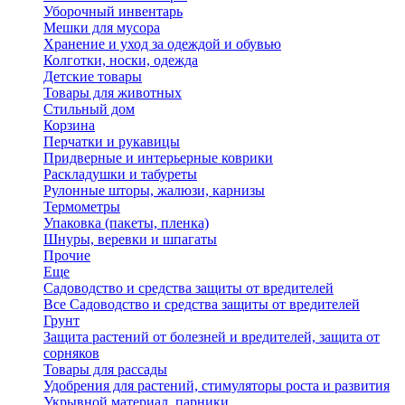
Уборочный инвентарь
Мешки для мусора
Хранение и уход за одеждой и обувью
Колготки, носки, одежда
Детские товары
Товары для животных
Стильный дом
Корзина
Перчатки и рукавицы
Придверные и интерьерные коврики
Раскладушки и табуреты
Рулонные шторы, жалюзи, карнизы
Термометры
Упаковка (пакеты, пленка)
Шнуры, веревки и шпагаты
Прочие
Еще
Садоводство и средства защиты от вредителей
Все Садоводство и средства защиты от вредителей
Грунт
Защита растений от болезней и вредителей, защита от
сорняков
Товары для рассады
Удобрения для растений, стимуляторы роста и развития
Укрывной материал, парники