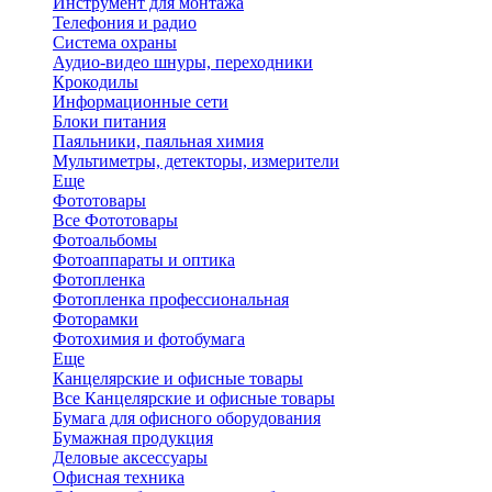
Инструмент для монтажа
Телефония и радио
Система охраны
Аудио-видео шнуры, переходники
Крокодилы
Информационные сети
Блоки питания
Паяльники, паяльная химия
Мультиметры, детекторы, измерители
Еще
Фототовары
Все Фототовары
Фотоальбомы
Фотоаппараты и оптика
Фотопленка
Фотопленка профессиональная
Фоторамки
Фотохимия и фотобумага
Еще
Канцелярские и офисные товары
Все Канцелярские и офисные товары
Бумага для офисного оборудования
Бумажная продукция
Деловые аксессуары
Офисная техника