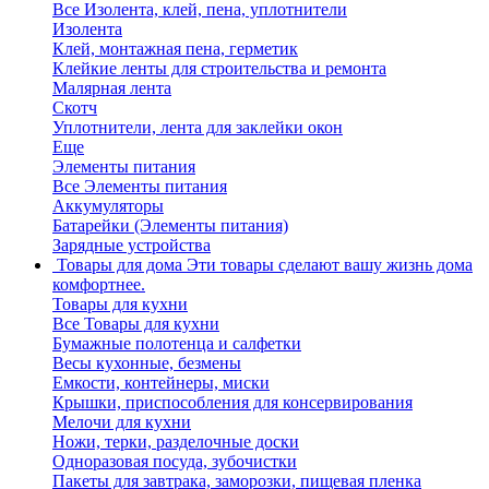
Все Изолента, клей, пена, уплотнители
Изолента
Клей, монтажная пена, герметик
Клейкие ленты для строительства и ремонта
Малярная лента
Скотч
Уплотнители, лента для заклейки окон
Еще
Элементы питания
Все Элементы питания
Аккумуляторы
Батарейки (Элементы питания)
Зарядные устройства
Товары для дома
Эти товары сделают вашу жизнь дома
комфортнее.
Товары для кухни
Все Товары для кухни
Бумажные полотенца и салфетки
Весы кухонные, безмены
Емкости, контейнеры, миски
Крышки, приспособления для консервирования
Мелочи для кухни
Ножи, терки, разделочные доски
Одноразовая посуда, зубочистки
Пакеты для завтрака, заморозки, пищевая пленка