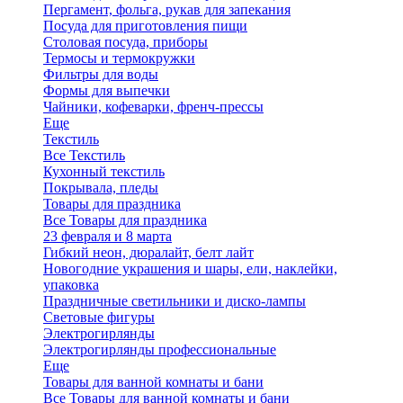
Пергамент, фольга, рукав для запекания
Посуда для приготовления пищи
Столовая посуда, приборы
Термосы и термокружки
Фильтры для воды
Формы для выпечки
Чайники, кофеварки, френч-прессы
Еще
Текстиль
Все Текстиль
Кухонный текстиль
Покрывала, пледы
Товары для праздника
Все Товары для праздника
23 февраля и 8 марта
Гибкий неон, дюралайт, белт лайт
Новогодние украшения и шары, ели, наклейки,
упаковка
Праздничные светильники и диско-лампы
Световые фигуры
Электрогирлянды
Электрогирлянды профессиональные
Еще
Товары для ванной комнаты и бани
Все Товары для ванной комнаты и бани