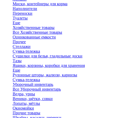
Миски, контейнеры для корма
Наполнители
Переноски
Туалеты
Еще
Хозяйственные товары
Все Хозяйственные товары
Оцинкованные емкости
Прочее
Стеллажи
Сумка-тележка
Сушилки для белья, гладильные доски
Тазы
Ящики, корзины, коробки для хранения
Еще
Рулонные шторы, жалюзи, карнизы
Сумка-тележка
Уборочный инвентарь
Все Уборочный инвентарь
Ведра, урны
Веники, щётки, совки
Лопаты, мётлы
Окномойки
Прочие товары
Швабры, насадки, черенки