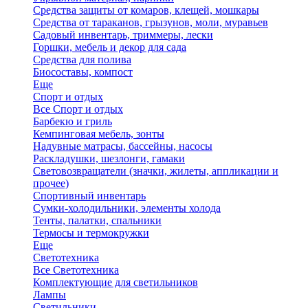
Средства защиты от комаров, клещей, мошкары
Средства от тараканов, грызунов, моли, муравьев
Садовый инвентарь, триммеры, лески
Горшки, мебель и декор для сада
Средства для полива
Биосоставы, компост
Еще
Спорт и отдых
Все Спорт и отдых
Барбекю и гриль
Кемпинговая мебель, зонты
Надувные матрасы, бассейны, насосы
Раскладушки, шезлонги, гамаки
Световозвращатели (значки, жилеты, аппликации и
прочее)
Спортивный инвентарь
Сумки-холодильники, элементы холода
Тенты, палатки, спальники
Термосы и термокружки
Еще
Светотехника
Все Светотехника
Комплектующие для светильников
Лампы
Светильники