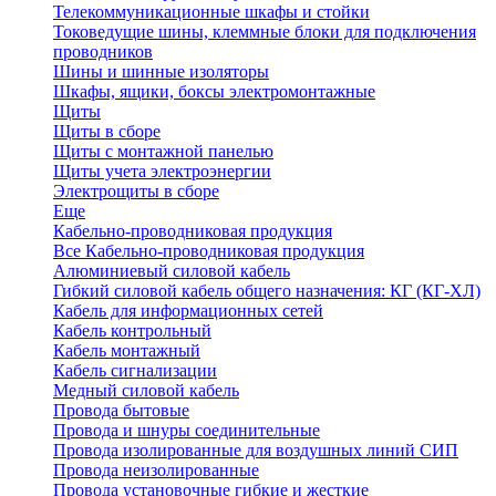
Телекоммуникационные шкафы и стойки
Токоведущие шины, клеммные блоки для подключения
проводников
Шины и шинные изоляторы
Шкафы, ящики, боксы электромонтажные
Щиты
Щиты в сборе
Щиты с монтажной панелью
Щиты учета электроэнергии
Электрощиты в сборе
Еще
Кабельно-проводниковая продукция
Все Кабельно-проводниковая продукция
Алюминиевый силовой кабель
Гибкий силовой кабель общего назначения: КГ (КГ-ХЛ)
Кабель для информационных сетей
Кабель контрольный
Кабель монтажный
Кабель сигнализации
Медный силовой кабель
Провода бытовые
Провода и шнуры соединительные
Провода изолированные для воздушных линий СИП
Провода неизолированные
Провода установочные гибкие и жесткие