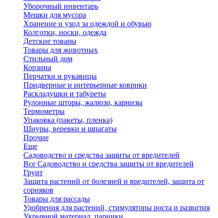
Уборочный инвентарь
Мешки для мусора
Хранение и уход за одеждой и обувью
Колготки, носки, одежда
Детские товары
Товары для животных
Стильный дом
Корзина
Перчатки и рукавицы
Придверные и интерьерные коврики
Раскладушки и табуреты
Рулонные шторы, жалюзи, карнизы
Термометры
Упаковка (пакеты, пленка)
Шнуры, веревки и шпагаты
Прочие
Еще
Садоводство и средства защиты от вредителей
Все Садоводство и средства защиты от вредителей
Грунт
Защита растений от болезней и вредителей, защита от
сорняков
Товары для рассады
Удобрения для растений, стимуляторы роста и развития
Укрывной материал, парники