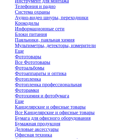
Инструмент для монтажа
Телефония и радио
Система охраны
Аудио-видео шнуры, переходники
Крокодилы
Информационные сети
Блоки питания
Паяльники, паяльная химия
Мультиметры, детекторы, измерители
Еще
Фототовары
Все Фототовары
Фотоальбомы
Фотоаппараты и оптика
Фотопленка
Фотопленка профессиональная
Фоторамки
Фотохимия и фотобумага
Еще
Канцелярские и офисные товары
Все Канцелярские и офисные товары
Бумага для офисного оборудования
Бумажная продукция
Деловые аксессуары
Офисная техника