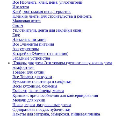
Все Изолента, клей, пена, уплотнители
Изолента
Клей, монтажная пена, герметик
Клейкие ленты для строительства и ремонта
Малярная лента
Скотч
Уплотнители, лента для заклейки окон
Еще
Элементы питания
Все Элементы питания
Аккумуляторы
Батарейки (Элементы питания)
Зарядные устройства
Товары для дома
Эти товары сделают вашу жизнь дома
комфортнее.
Товары для кухни
Все Товары для кухни
Бумажные полотенца и салфетки
Весы кухонные, безмены
Емкости, контейнеры, миски
Крышки, приспособления для консервирования
Мелочи для кухни
Ножи, терки, разделочные доски
Одноразовая посуда, зубочистки
Пакеты для завтрака, заморозки, пищевая пленка