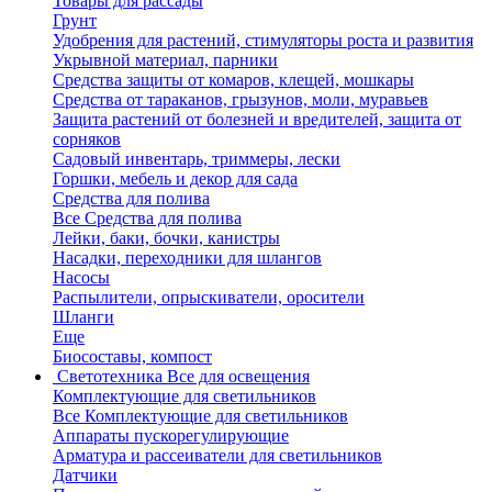
Товары для рассады
Грунт
Удобрения для растений, стимуляторы роста и развития
Укрывной материал, парники
Средства защиты от комаров, клещей, мошкары
Средства от тараканов, грызунов, моли, муравьев
Защита растений от болезней и вредителей, защита от
сорняков
Садовый инвентарь, триммеры, лески
Горшки, мебель и декор для сада
Средства для полива
Все Средства для полива
Лейки, баки, бочки, канистры
Насадки, переходники для шлангов
Насосы
Распылители, опрыскиватели, оросители
Шланги
Еще
Биосоставы, компост
Светотехника
Все для освещения
Комплектующие для светильников
Все Комплектующие для светильников
Аппараты пускорегулирующие
Арматура и рассеиватели для светильников
Датчики