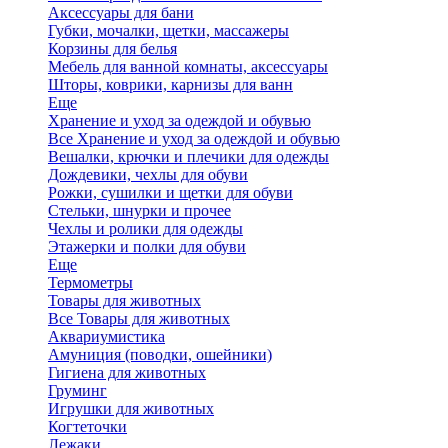
Аксессуары для бани
Губки, мочалки, щетки, массажеры
Корзины для белья
Мебель для ванной комнаты, аксессуары
Шторы, коврики, карнизы для ванн
Еще
Хранение и уход за одеждой и обувью
Все Хранение и уход за одеждой и обувью
Вешалки, крючки и плечики для одежды
Дождевики, чехлы для обуви
Рожки, сушилки и щетки для обуви
Стельки, шнурки и прочее
Чехлы и ролики для одежды
Этажерки и полки для обуви
Еще
Термометры
Товары для животных
Все Товары для животных
Аквариумистика
Амуниция (поводки, ошейники)
Гигиена для животных
Груминг
Игрушки для животных
Когтеточки
Лежаки