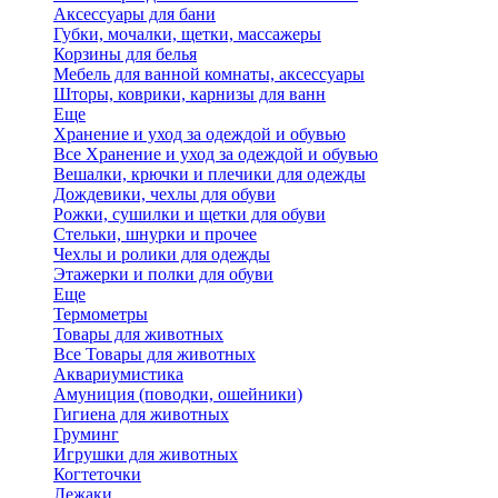
Аксессуары для бани
Губки, мочалки, щетки, массажеры
Корзины для белья
Мебель для ванной комнаты, аксессуары
Шторы, коврики, карнизы для ванн
Еще
Хранение и уход за одеждой и обувью
Все Хранение и уход за одеждой и обувью
Вешалки, крючки и плечики для одежды
Дождевики, чехлы для обуви
Рожки, сушилки и щетки для обуви
Стельки, шнурки и прочее
Чехлы и ролики для одежды
Этажерки и полки для обуви
Еще
Термометры
Товары для животных
Все Товары для животных
Аквариумистика
Амуниция (поводки, ошейники)
Гигиена для животных
Груминг
Игрушки для животных
Когтеточки
Лежаки