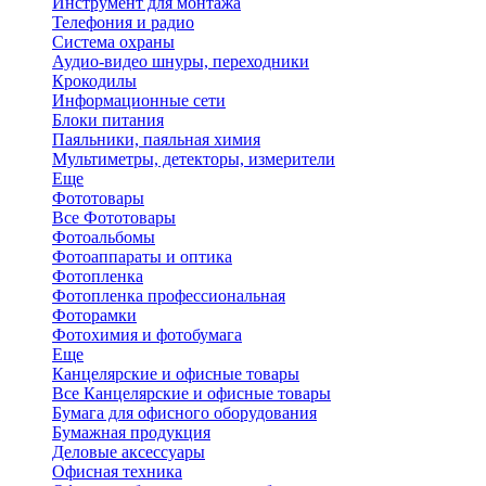
Инструмент для монтажа
Телефония и радио
Система охраны
Аудио-видео шнуры, переходники
Крокодилы
Информационные сети
Блоки питания
Паяльники, паяльная химия
Мультиметры, детекторы, измерители
Еще
Фототовары
Все Фототовары
Фотоальбомы
Фотоаппараты и оптика
Фотопленка
Фотопленка профессиональная
Фоторамки
Фотохимия и фотобумага
Еще
Канцелярские и офисные товары
Все Канцелярские и офисные товары
Бумага для офисного оборудования
Бумажная продукция
Деловые аксессуары
Офисная техника