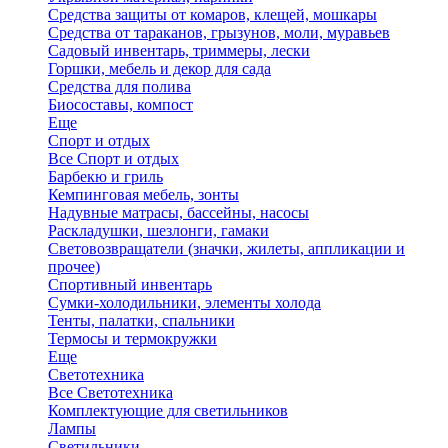
Средства защиты от комаров, клещей, мошкары
Средства от тараканов, грызунов, моли, муравьев
Садовый инвентарь, триммеры, лески
Горшки, мебель и декор для сада
Средства для полива
Биосоставы, компост
Еще
Спорт и отдых
Все Спорт и отдых
Барбекю и гриль
Кемпинговая мебель, зонты
Надувные матрасы, бассейны, насосы
Раскладушки, шезлонги, гамаки
Световозвращатели (значки, жилеты, аппликации и
прочее)
Спортивный инвентарь
Сумки-холодильники, элементы холода
Тенты, палатки, спальники
Термосы и термокружки
Еще
Светотехника
Все Светотехника
Комплектующие для светильников
Лампы
Светильники