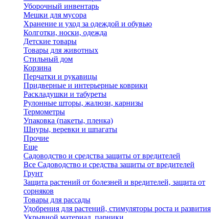
Уборочный инвентарь
Мешки для мусора
Хранение и уход за одеждой и обувью
Колготки, носки, одежда
Детские товары
Товары для животных
Стильный дом
Корзина
Перчатки и рукавицы
Придверные и интерьерные коврики
Раскладушки и табуреты
Рулонные шторы, жалюзи, карнизы
Термометры
Упаковка (пакеты, пленка)
Шнуры, веревки и шпагаты
Прочие
Еще
Садоводство и средства защиты от вредителей
Все Садоводство и средства защиты от вредителей
Грунт
Защита растений от болезней и вредителей, защита от
сорняков
Товары для рассады
Удобрения для растений, стимуляторы роста и развития
Укрывной материал, парники