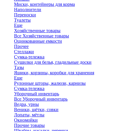
Миски, контейнеры для корма
Наполнители
Переноски
Туалеты
Еще
Хозяйственные товары
Все Хозяйственные товары
Оцинкованные емкости
Прочее
Стеллажи
Сумка-тележка
Сушилки для белья, гладильные доски
Тазы
Ящики, корзины, коробки для хранения
Еще
Рулонные шторы, жалюзи, карнизы
Сумка-тележка
Уборочный инвентарь
Все Уборочный инвентарь
Ведра, урны
Веники, щётки, совки
Лопаты, мётлы
Окномойки
Прочие товары
Швабры, насадки, черенки