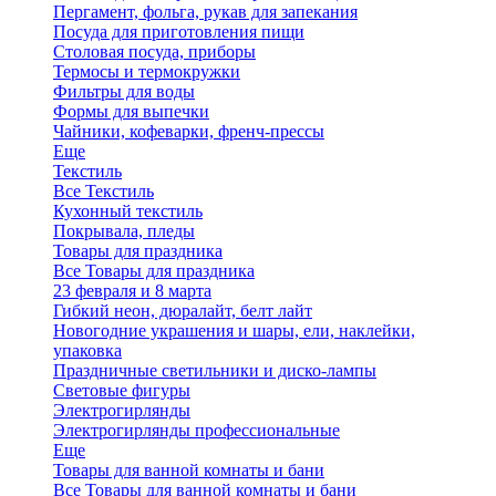
Пергамент, фольга, рукав для запекания
Посуда для приготовления пищи
Столовая посуда, приборы
Термосы и термокружки
Фильтры для воды
Формы для выпечки
Чайники, кофеварки, френч-прессы
Еще
Текстиль
Все Текстиль
Кухонный текстиль
Покрывала, пледы
Товары для праздника
Все Товары для праздника
23 февраля и 8 марта
Гибкий неон, дюралайт, белт лайт
Новогодние украшения и шары, ели, наклейки,
упаковка
Праздничные светильники и диско-лампы
Световые фигуры
Электрогирлянды
Электрогирлянды профессиональные
Еще
Товары для ванной комнаты и бани
Все Товары для ванной комнаты и бани