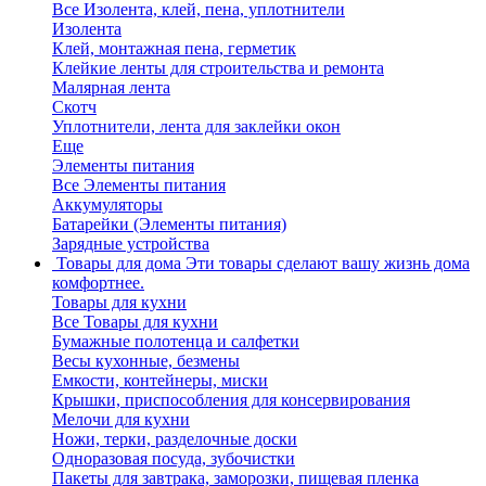
Все Изолента, клей, пена, уплотнители
Изолента
Клей, монтажная пена, герметик
Клейкие ленты для строительства и ремонта
Малярная лента
Скотч
Уплотнители, лента для заклейки окон
Еще
Элементы питания
Все Элементы питания
Аккумуляторы
Батарейки (Элементы питания)
Зарядные устройства
Товары для дома
Эти товары сделают вашу жизнь дома
комфортнее.
Товары для кухни
Все Товары для кухни
Бумажные полотенца и салфетки
Весы кухонные, безмены
Емкости, контейнеры, миски
Крышки, приспособления для консервирования
Мелочи для кухни
Ножи, терки, разделочные доски
Одноразовая посуда, зубочистки
Пакеты для завтрака, заморозки, пищевая пленка