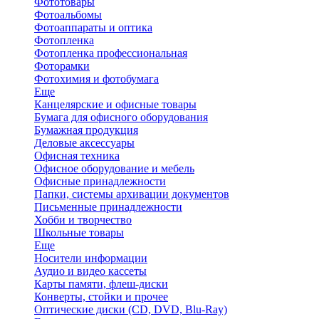
Фототовары
Фотоальбомы
Фотоаппараты и оптика
Фотопленка
Фотопленка профессиональная
Фоторамки
Фотохимия и фотобумага
Еще
Канцелярские и офисные товары
Бумага для офисного оборудования
Бумажная продукция
Деловые аксессуары
Офисная техника
Офисное оборудование и мебель
Офисные принадлежности
Папки, системы архивации документов
Письменные принадлежности
Хобби и творчество
Школьные товары
Еще
Носители информации
Аудио и видео кассеты
Карты памяти, флеш-диски
Конверты, стойки и прочее
Оптические диски (CD, DVD, Blu-Ray)