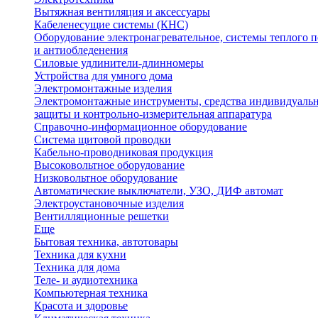
Вытяжная вентиляция и аксессуары
Кабеленесущие системы (КНС)
Оборудование электронагревательное, системы теплого п
и антиобледенения
Силовые удлинители-длинномеры
Устройства для умного дома
Электромонтажные изделия
Электромонтажные инструменты, средства индивидуаль
защиты и контрольно-измерительная аппаратура
Справочно-информационное оборудование
Система щитовой проводки
Кабельно-проводниковая продукция
Высоковольтное оборудование
Низковольтное оборудование
Автоматические выключатели, УЗО, ДИФ автомат
Электроустановочные изделия
Вентилляционные решетки
Еще
Бытовая техника, автотовары
Техника для кухни
Техника для дома
Теле- и аудиотехника
Компьютерная техника
Красота и здоровье