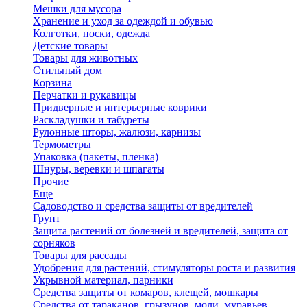
Мешки для мусора
Хранение и уход за одеждой и обувью
Колготки, носки, одежда
Детские товары
Товары для животных
Стильный дом
Корзина
Перчатки и рукавицы
Придверные и интерьерные коврики
Раскладушки и табуреты
Рулонные шторы, жалюзи, карнизы
Термометры
Упаковка (пакеты, пленка)
Шнуры, веревки и шпагаты
Прочие
Еще
Садоводство и средства защиты от вредителей
Грунт
Защита растений от болезней и вредителей, защита от
сорняков
Товары для рассады
Удобрения для растений, стимуляторы роста и развития
Укрывной материал, парники
Средства защиты от комаров, клещей, мошкары
Средства от тараканов, грызунов, моли, муравьев