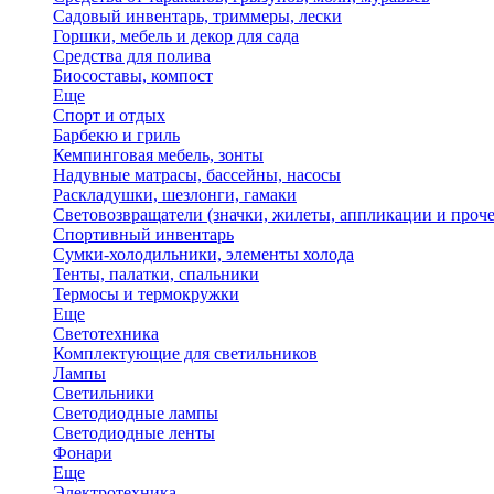
Садовый инвентарь, триммеры, лески
Горшки, мебель и декор для сада
Средства для полива
Биосоставы, компост
Еще
Спорт и отдых
Барбекю и гриль
Кемпинговая мебель, зонты
Надувные матрасы, бассейны, насосы
Раскладушки, шезлонги, гамаки
Световозвращатели (значки, жилеты, аппликации и проче
Спортивный инвентарь
Сумки-холодильники, элементы холода
Тенты, палатки, спальники
Термосы и термокружки
Еще
Светотехника
Комплектующие для светильников
Лампы
Светильники
Светодиодные лампы
Светодиодные ленты
Фонари
Еще
Электротехника