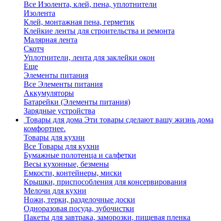
Все Изолента, клей, пена, уплотнители
Изолента
Клей, монтажная пена, герметик
Клейкие ленты для строительства и ремонта
Малярная лента
Скотч
Уплотнители, лента для заклейки окон
Еще
Элементы питания
Все Элементы питания
Аккумуляторы
Батарейки (Элементы питания)
Зарядные устройства
Товары для дома
Эти товары сделают вашу жизнь дома
комфортнее.
Товары для кухни
Все Товары для кухни
Бумажные полотенца и салфетки
Весы кухонные, безмены
Емкости, контейнеры, миски
Крышки, приспособления для консервирования
Мелочи для кухни
Ножи, терки, разделочные доски
Одноразовая посуда, зубочистки
Пакеты для завтрака, заморозки, пищевая пленка