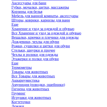
Аксессуары для бани
Губки, мочалки, щетки, массажеры
Корзины для белья
Мебель для ванной комнаты, аксессуары
Шторы, коврики, карнизы для ванн
Еще
Хранение и уход за одеждой и обувью
Все Хранение и уход за одеждой и обувью
Вешалки, крючки и плечики для одежды
Дождевики, чехлы для обуви
Рожки, сушилки и щетки для обуви
Стельки, шнурки и прочее
Чехлы и ролики для одежды
Этажерки и полки для обуви
Еще
Термометры
Товары для животных
Все Товары для животных
Аквариумистика
Амуниция (поводки, ошейники)
Гигиена для животных
Груминг
Игрушки для животных
Когтеточки
Лежаки