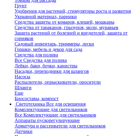
Товары для рассады
Грунт
Удобрения для растений, стимуляторы роста и развития
Укрывной материал, парники
Средства защиты от комаров, клещей, мошкары
Средства от тараканов, грызунов, моли, муравьев
Защита растений от болезней и вредителей, защита от
сорняков
Садовый инвентарь, триммеры, лески
Горшки, мебель и декор для сада
Средства для полива
Все Средства для полива
Лейки, баки, бочки, канистры
Насадки, переходники для шлангов
Насосы
Распылители, опрыскиватели, оросители
Шланги
Еще
Биосоставы, компост
Светотехника
Все для освещения
Комплектующие для светильников
Все Комплектующие для светильников
Аппараты пускорегулирующие
Арматура и рассеиватели для светильников
Датчики