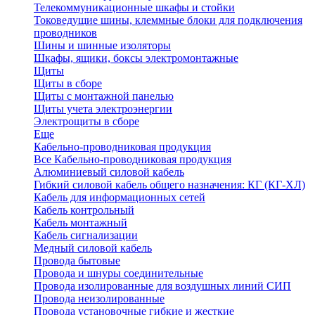
Телекоммуникационные шкафы и стойки
Токоведущие шины, клеммные блоки для подключения
проводников
Шины и шинные изоляторы
Шкафы, ящики, боксы электромонтажные
Щиты
Щиты в сборе
Щиты с монтажной панелью
Щиты учета электроэнергии
Электрощиты в сборе
Еще
Кабельно-проводниковая продукция
Все Кабельно-проводниковая продукция
Алюминиевый силовой кабель
Гибкий силовой кабель общего назначения: КГ (КГ-ХЛ)
Кабель для информационных сетей
Кабель контрольный
Кабель монтажный
Кабель сигнализации
Медный силовой кабель
Провода бытовые
Провода и шнуры соединительные
Провода изолированные для воздушных линий СИП
Провода неизолированные
Провода установочные гибкие и жесткие