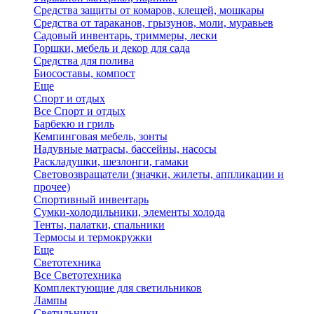
Средства защиты от комаров, клещей, мошкары
Средства от тараканов, грызунов, моли, муравьев
Садовый инвентарь, триммеры, лески
Горшки, мебель и декор для сада
Средства для полива
Биосоставы, компост
Еще
Спорт и отдых
Все Спорт и отдых
Барбекю и гриль
Кемпинговая мебель, зонты
Надувные матрасы, бассейны, насосы
Раскладушки, шезлонги, гамаки
Световозвращатели (значки, жилеты, аппликации и
прочее)
Спортивный инвентарь
Сумки-холодильники, элементы холода
Тенты, палатки, спальники
Термосы и термокружки
Еще
Светотехника
Все Светотехника
Комплектующие для светильников
Лампы
Светильники