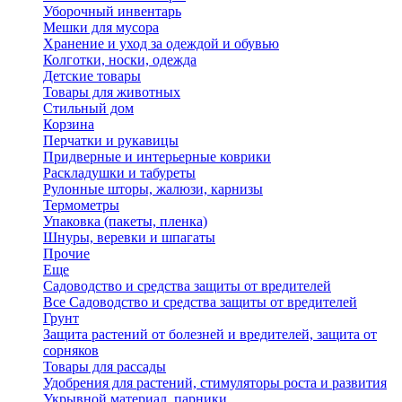
Уборочный инвентарь
Мешки для мусора
Хранение и уход за одеждой и обувью
Колготки, носки, одежда
Детские товары
Товары для животных
Стильный дом
Корзина
Перчатки и рукавицы
Придверные и интерьерные коврики
Раскладушки и табуреты
Рулонные шторы, жалюзи, карнизы
Термометры
Упаковка (пакеты, пленка)
Шнуры, веревки и шпагаты
Прочие
Еще
Садоводство и средства защиты от вредителей
Все Садоводство и средства защиты от вредителей
Грунт
Защита растений от болезней и вредителей, защита от
сорняков
Товары для рассады
Удобрения для растений, стимуляторы роста и развития
Укрывной материал, парники