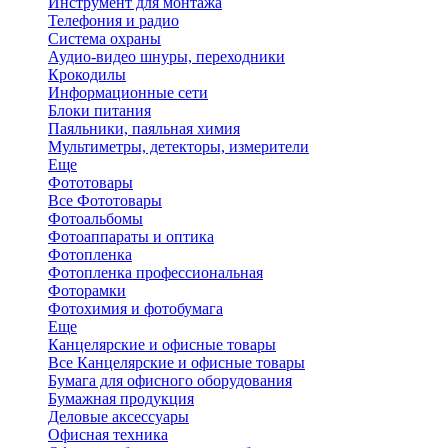
Инструмент для монтажа
Телефония и радио
Система охраны
Аудио-видео шнуры, переходники
Крокодилы
Информационные сети
Блоки питания
Паяльники, паяльная химия
Мультиметры, детекторы, измерители
Еще
Фототовары
Все Фототовары
Фотоальбомы
Фотоаппараты и оптика
Фотопленка
Фотопленка профессиональная
Фоторамки
Фотохимия и фотобумага
Еще
Канцелярские и офисные товары
Все Канцелярские и офисные товары
Бумага для офисного оборудования
Бумажная продукция
Деловые аксессуары
Офисная техника