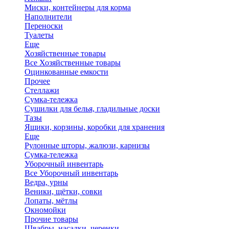
Миски, контейнеры для корма
Наполнители
Переноски
Туалеты
Еще
Хозяйственные товары
Все Хозяйственные товары
Оцинкованные емкости
Прочее
Стеллажи
Сумка-тележка
Сушилки для белья, гладильные доски
Тазы
Ящики, корзины, коробки для хранения
Еще
Рулонные шторы, жалюзи, карнизы
Сумка-тележка
Уборочный инвентарь
Все Уборочный инвентарь
Ведра, урны
Веники, щётки, совки
Лопаты, мётлы
Окномойки
Прочие товары
Швабры, насадки, черенки