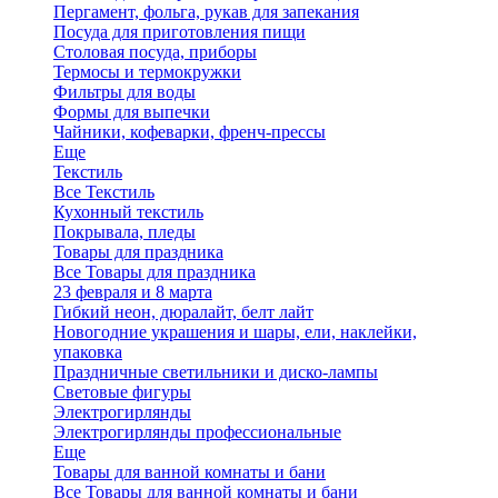
Пергамент, фольга, рукав для запекания
Посуда для приготовления пищи
Столовая посуда, приборы
Термосы и термокружки
Фильтры для воды
Формы для выпечки
Чайники, кофеварки, френч-прессы
Еще
Текстиль
Все Текстиль
Кухонный текстиль
Покрывала, пледы
Товары для праздника
Все Товары для праздника
23 февраля и 8 марта
Гибкий неон, дюралайт, белт лайт
Новогодние украшения и шары, ели, наклейки,
упаковка
Праздничные светильники и диско-лампы
Световые фигуры
Электрогирлянды
Электрогирлянды профессиональные
Еще
Товары для ванной комнаты и бани
Все Товары для ванной комнаты и бани