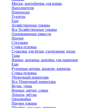
Миски, контейнеры для корма
Наполнители
Переноски
Туалеты
Еще
Хозяйственные товары
Все Хозяйственные товары
Оцинкованные емкости
Прочее
Стеллажи
Сумка-тележка
Сушилки для белья, гладильные доски
Тазы
Ящики, корзины, коробки для хранения
Еще
Рулонные шторы, жалюзи, карнизы
Сумка-тележка
Уборочный инвентарь
Все Уборочный инвентарь
Ведра, урны
Веники, щётки, совки
Лопаты, мётлы
Окномойки
Прочие товары
Швабры, насадки, черенки