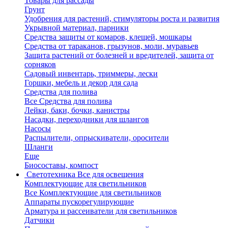
Товары для рассады
Грунт
Удобрения для растений, стимуляторы роста и развития
Укрывной материал, парники
Средства защиты от комаров, клещей, мошкары
Средства от тараканов, грызунов, моли, муравьев
Защита растений от болезней и вредителей, защита от
сорняков
Садовый инвентарь, триммеры, лески
Горшки, мебель и декор для сада
Средства для полива
Все Средства для полива
Лейки, баки, бочки, канистры
Насадки, переходники для шлангов
Насосы
Распылители, опрыскиватели, оросители
Шланги
Еще
Биосоставы, компост
Светотехника
Все для освещения
Комплектующие для светильников
Все Комплектующие для светильников
Аппараты пускорегулирующие
Арматура и рассеиватели для светильников
Датчики