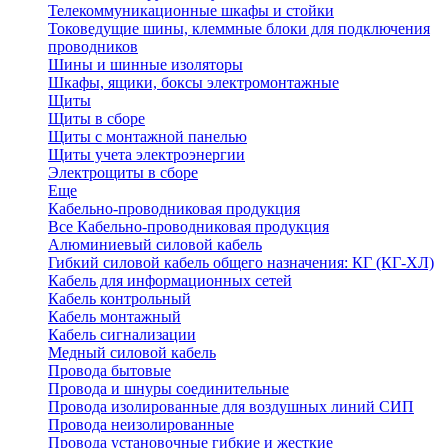
Телекоммуникационные шкафы и стойки
Токоведущие шины, клеммные блоки для подключения
проводников
Шины и шинные изоляторы
Шкафы, ящики, боксы электромонтажные
Щиты
Щиты в сборе
Щиты с монтажной панелью
Щиты учета электроэнергии
Электрощиты в сборе
Еще
Кабельно-проводниковая продукция
Все Кабельно-проводниковая продукция
Алюминиевый силовой кабель
Гибкий силовой кабель общего назначения: КГ (КГ-ХЛ)
Кабель для информационных сетей
Кабель контрольный
Кабель монтажный
Кабель сигнализации
Медный силовой кабель
Провода бытовые
Провода и шнуры соединительные
Провода изолированные для воздушных линий СИП
Провода неизолированные
Провода установочные гибкие и жесткие