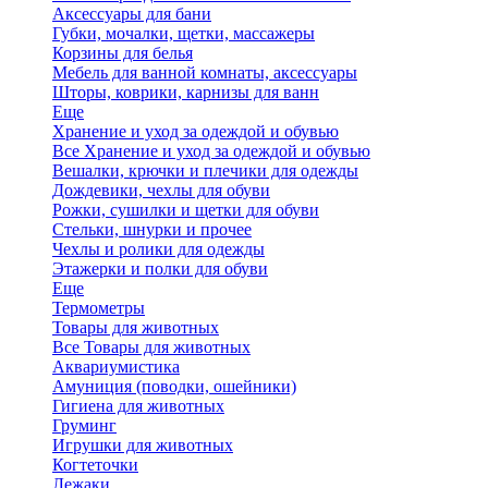
Аксессуары для бани
Губки, мочалки, щетки, массажеры
Корзины для белья
Мебель для ванной комнаты, аксессуары
Шторы, коврики, карнизы для ванн
Еще
Хранение и уход за одеждой и обувью
Все Хранение и уход за одеждой и обувью
Вешалки, крючки и плечики для одежды
Дождевики, чехлы для обуви
Рожки, сушилки и щетки для обуви
Стельки, шнурки и прочее
Чехлы и ролики для одежды
Этажерки и полки для обуви
Еще
Термометры
Товары для животных
Все Товары для животных
Аквариумистика
Амуниция (поводки, ошейники)
Гигиена для животных
Груминг
Игрушки для животных
Когтеточки
Лежаки