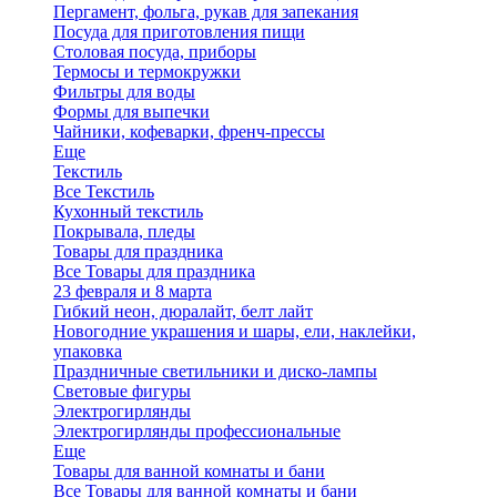
Пергамент, фольга, рукав для запекания
Посуда для приготовления пищи
Столовая посуда, приборы
Термосы и термокружки
Фильтры для воды
Формы для выпечки
Чайники, кофеварки, френч-прессы
Еще
Текстиль
Все Текстиль
Кухонный текстиль
Покрывала, пледы
Товары для праздника
Все Товары для праздника
23 февраля и 8 марта
Гибкий неон, дюралайт, белт лайт
Новогодние украшения и шары, ели, наклейки,
упаковка
Праздничные светильники и диско-лампы
Световые фигуры
Электрогирлянды
Электрогирлянды профессиональные
Еще
Товары для ванной комнаты и бани
Все Товары для ванной комнаты и бани