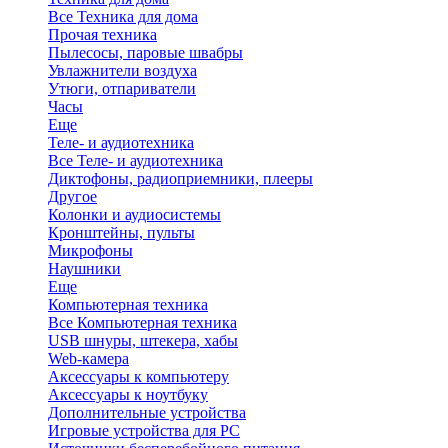
Все Техника для дома
Прочая техника
Пылесосы, паровые швабры
Увлажнители воздуха
Утюги, отпариватели
Часы
Еще
Теле- и аудиотехника
Все Теле- и аудиотехника
Диктофоны, радиоприемники, плееры
Другое
Колонки и аудиосистемы
Кронштейны, пульты
Микрофоны
Наушники
Еще
Компьютерная техника
Все Компьютерная техника
USB шнуры, штекера, хабы
Web-камера
Аксессуары к компьютеру
Аксессуары к ноутбуку
Дополнительные устройства
Игровые устройства для PC