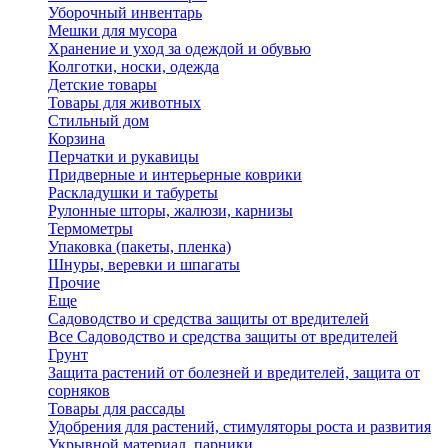
Уборочный инвентарь
Мешки для мусора
Хранение и уход за одеждой и обувью
Колготки, носки, одежда
Детские товары
Товары для животных
Стильный дом
Корзина
Перчатки и рукавицы
Придверные и интерьерные коврики
Раскладушки и табуреты
Рулонные шторы, жалюзи, карнизы
Термометры
Упаковка (пакеты, пленка)
Шнуры, веревки и шпагаты
Прочие
Еще
Садоводство и средства защиты от вредителей
Все Садоводство и средства защиты от вредителей
Грунт
Защита растений от болезней и вредителей, защита от
сорняков
Товары для рассады
Удобрения для растений, стимуляторы роста и развития
Укрывной материал, парники