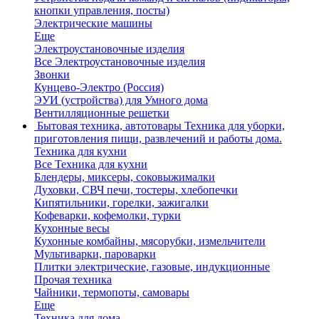
кнопки управления, посты)
Электрические машины
Еще
Электроустановочные изделия
Все Электроустановочные изделия
Звонки
Кунцево-Электро (Россия)
ЭУИ (устройства) для Умного дома
Вентилляционные решетки
Бытовая техника, автотовары
Техника для уборки,
приготовления пищи, развлечений и работы дома.
Техника для кухни
Все Техника для кухни
Блендеры, миксеры, соковыжималки
Духовки, СВЧ печи, тостеры, хлебопечки
Кипятильники, горелки, зажигалки
Кофеварки, кофемолки, турки
Кухонные весы
Кухонные комбайны, мясорубки, измельчители
Мультиварки, пароварки
Плитки электрические, газовые, индукционные
Прочая техника
Чайники, термопоты, самовары
Еще
Техника для дома