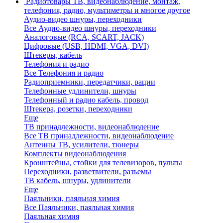
Радиотовары
ТВ, видеонаблюдение, монтаж,
телефония, радио, мультиметры и многое другое
Аудио-видео шнуры, переходники
Все Аудио-видео шнуры, переходники
Аналоговые (RCA, SCART, JACK)
Цифровые (USB, HDMI, VGA, DVI)
Штекеры, кабель
Телефония и радио
Все Телефония и радио
Радиоприемники, передатчики, рации
Телефонные удлинители, шнуры
Телефонный и радио кабель, провод
Штекера, розетки, переходники
Еще
ТВ принадлежности, видеонаблюдение
Все ТВ принадлежности, видеонаблюдение
Антенны ТВ, усилители, тюнеры
Комплекты видеонаблюдения
Кронштейны, стойки для телевизоров, пульты
Переходники, разветвители, разъемы
ТВ кабель, шнуры, удлинители
Еще
Паяльники, паяльная химия
Все Паяльники, паяльная химия
Паяльная химия