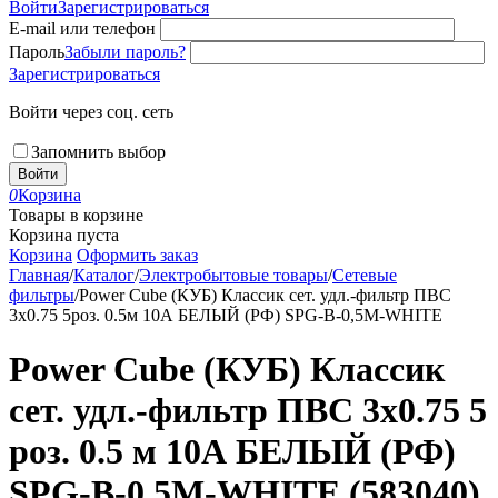
Войти
Зарегистрироваться
E-mail или телефон
Пароль
Забыли пароль?
Зарегистрироваться
Войти через соц. сеть
Запомнить выбор
Войти
0
Корзина
Товары в корзине
Корзина пуста
Корзина
Оформить заказ
Главная
/
Каталог
/
Электробытовые товары
/
Сетевые
фильтры
/
Power Cube (КУБ) Классик сет. удл.-фильтр ПВС
3х0.75 5роз. 0.5м 10А БЕЛЫЙ (РФ) SPG-B-0,5М-WHITE
Power Cube (КУБ) Классик
сет. удл.-фильтр ПВС 3х0.75 5
роз. 0.5 м 10А БЕЛЫЙ (РФ)
SPG-B-0,5М-WHITE (583040)