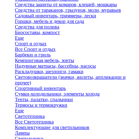
Средства защиты от комаров, клещей, мошкары
Средства от тараканов, грызунов, моли, муравьев
Садовый инвентарь, триммеры, лески
Горшки, мебель и декор для сада
Средства для полива
Биосоставы, компост
Еще
Спорт и отдых
Все Спорт и отдых
Барбекю и гриль
Кемпинговая мебель, зонты
Надувные матрасы, бассейны, насосы
Раскладушки, шезлонги, гамаки
Световозвращатели (значки, жилеты, аппликации и
прочее)
Спортивный инвентарь
Сумки-холодильники, элементы холода
Тенты, палатки, спальники
Термосы и термокружки
Еще
Светотехника
Все Светотехника
Комплектующие для светильников
Лампы
Светильники