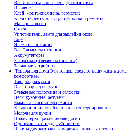
Все Изолента, клей, пена, уплотнители
Изолента
Клей, монтажная пена, герметик
Клейкие ленты для строительства и ремонта
Малярная лента
Скотч
Уплотнители, лента для заклейки окон
Еще
Элементы питания
Все Элементы питания
Аккумуляторы
Батарейки (Элементы питания)
Зарядные устройства
Товары для дома
Эти товары сделают вашу жизнь дома
комфортнее.
Товары для кухни
Все Товары для кухни
Бумажные полотенца и салфетки
Весы кухонные, безмены
Емкости, контейнеры, миски
Крышки, приспособления для консервирования
Мелочи для кухни
Ножи, терки, разделочные доски
Одноразовая посуда, зубочистки
Пакеты для завтрака, заморозки, пищевая пленка