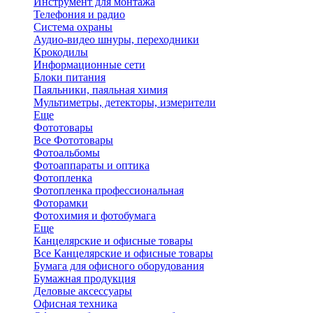
Инструмент для монтажа
Телефония и радио
Система охраны
Аудио-видео шнуры, переходники
Крокодилы
Информационные сети
Блоки питания
Паяльники, паяльная химия
Мультиметры, детекторы, измерители
Еще
Фототовары
Все Фототовары
Фотоальбомы
Фотоаппараты и оптика
Фотопленка
Фотопленка профессиональная
Фоторамки
Фотохимия и фотобумага
Еще
Канцелярские и офисные товары
Все Канцелярские и офисные товары
Бумага для офисного оборудования
Бумажная продукция
Деловые аксессуары
Офисная техника