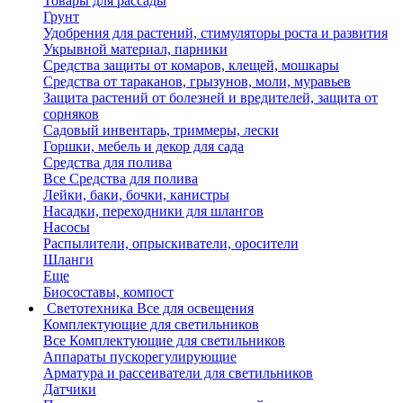
Товары для рассады
Грунт
Удобрения для растений, стимуляторы роста и развития
Укрывной материал, парники
Средства защиты от комаров, клещей, мошкары
Средства от тараканов, грызунов, моли, муравьев
Защита растений от болезней и вредителей, защита от
сорняков
Садовый инвентарь, триммеры, лески
Горшки, мебель и декор для сада
Средства для полива
Все Средства для полива
Лейки, баки, бочки, канистры
Насадки, переходники для шлангов
Насосы
Распылители, опрыскиватели, оросители
Шланги
Еще
Биосоставы, компост
Светотехника
Все для освещения
Комплектующие для светильников
Все Комплектующие для светильников
Аппараты пускорегулирующие
Арматура и рассеиватели для светильников
Датчики