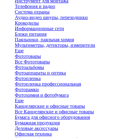
Инструмент для монтажа
Телефония и радио
Система охраны
Аудио-видео шнуры, переходники
Крокодилы
Информационные сети
Блоки питания
Паяльники, паяльная химия
Мультиметры, детекторы, измерители
Еще
Фототовары
Все Фототовары
Фотоальбомы
Фотоаппараты и оптика
Фотопленка
Фотопленка профессиональная
Фоторамки
Фотохимия и фотобумага
Еще
Канцелярские и офисные товары
Все Канцелярские и офисные товары
Бумага для офисного оборудования
Бумажная продукция
Деловые аксессуары
Офисная техника