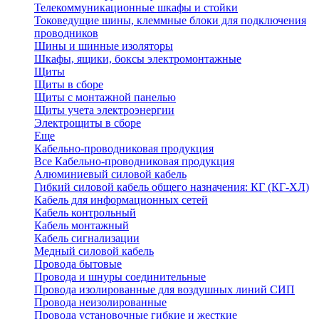
Телекоммуникационные шкафы и стойки
Токоведущие шины, клеммные блоки для подключения
проводников
Шины и шинные изоляторы
Шкафы, ящики, боксы электромонтажные
Щиты
Щиты в сборе
Щиты с монтажной панелью
Щиты учета электроэнергии
Электрощиты в сборе
Еще
Кабельно-проводниковая продукция
Все Кабельно-проводниковая продукция
Алюминиевый силовой кабель
Гибкий силовой кабель общего назначения: КГ (КГ-ХЛ)
Кабель для информационных сетей
Кабель контрольный
Кабель монтажный
Кабель сигнализации
Медный силовой кабель
Провода бытовые
Провода и шнуры соединительные
Провода изолированные для воздушных линий СИП
Провода неизолированные
Провода установочные гибкие и жесткие