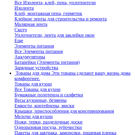
Все Изолента, клей, пена, уплотнители
Изолента
Клей, монтажная пена, герметик
Клейкие ленты для строительства и ремонта
Малярная лента
Скотч
Уплотнители, лента для заклейки окон
Еще
Элементы питания
Все Элементы питания
Аккумуляторы
Батарейки (Элементы питания)
Зарядные устройства
Товары для дома
Эти товары сделают вашу жизнь дома
комфортнее.
Товары для кухни
Все Товары для кухни
Бумажные полотенца и салфетки
Весы кухонные, безмены
Емкости, контейнеры, миски
Крышки, приспособления для консервирования
Мелочи для кухни
Ножи, терки, разделочные доски
Одноразовая посуда, зубочистки
Пакеты для завтрака, заморозки, пищевая пленка