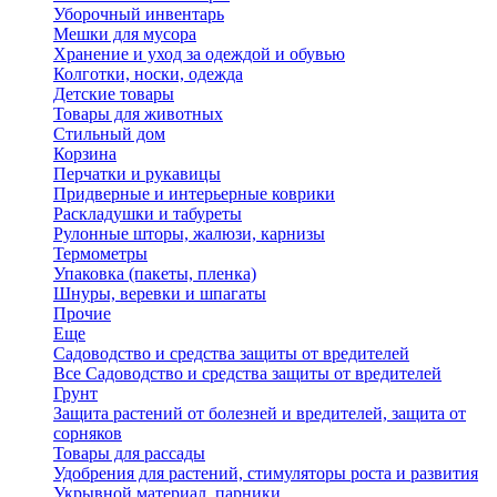
Уборочный инвентарь
Мешки для мусора
Хранение и уход за одеждой и обувью
Колготки, носки, одежда
Детские товары
Товары для животных
Стильный дом
Корзина
Перчатки и рукавицы
Придверные и интерьерные коврики
Раскладушки и табуреты
Рулонные шторы, жалюзи, карнизы
Термометры
Упаковка (пакеты, пленка)
Шнуры, веревки и шпагаты
Прочие
Еще
Садоводство и средства защиты от вредителей
Все Садоводство и средства защиты от вредителей
Грунт
Защита растений от болезней и вредителей, защита от
сорняков
Товары для рассады
Удобрения для растений, стимуляторы роста и развития
Укрывной материал, парники