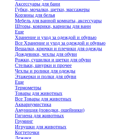
Аксессуары для бани
Губки, мочалки, щетки, массажеры
Корзины для белья
Мебель для ванной комнаты, аксессуары
Шторы, коврики, карнизы для ванн
Еще
Хранение и уход за одеждой и обувью
Все Хранение и уход за одеждой и обувью
Вешалки, крючки и плечики для одежды
Дождевики, чехлы для обуви
Рожки, сушилки и щетки для обуви
Стельки, шнурки и прочее
Чехлы и ролики для одежды
Этажерки и полки для обуви
Еще
Термометры
Товары для животных
Все Товары для животных
Аквариумистика
Амуниция (поводки, ошейники)
Гигиена для животных
Груминг
Игрушки для животных
Когтеточки
Лежаки