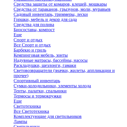
Средства защиты от комаров, клещей, мошкары
Средства от тараканов, грызунов, моли, муравьев
Садовый инвентарь, триммеры, лески
Горшки, мебель и декор для сада
Средства для полива
Биосоставы, компост
Еще
Спорт и отдых
Все Спорт и отдых
Барбекю и гриль
Кемпинговая мебель, зонты
Надувные матрасы, бассейны, насосы
Раскладушки, шезлонги, гамаки
Световозвращатели (значки, жилеты, аппликации и
прочее)
Спортивный инвентарь
Сумки-холодильники, элементы холода
Тенты, палатки, спальники
Термосы и термокружки
Еще
Светотехника
Все Светотехника
Комплектующие для светильников
Лампы
Светильники