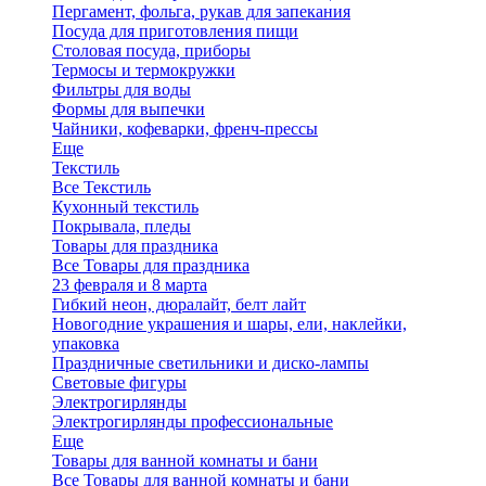
Пергамент, фольга, рукав для запекания
Посуда для приготовления пищи
Столовая посуда, приборы
Термосы и термокружки
Фильтры для воды
Формы для выпечки
Чайники, кофеварки, френч-прессы
Еще
Текстиль
Все Текстиль
Кухонный текстиль
Покрывала, пледы
Товары для праздника
Все Товары для праздника
23 февраля и 8 марта
Гибкий неон, дюралайт, белт лайт
Новогодние украшения и шары, ели, наклейки,
упаковка
Праздничные светильники и диско-лампы
Световые фигуры
Электрогирлянды
Электрогирлянды профессиональные
Еще
Товары для ванной комнаты и бани
Все Товары для ванной комнаты и бани