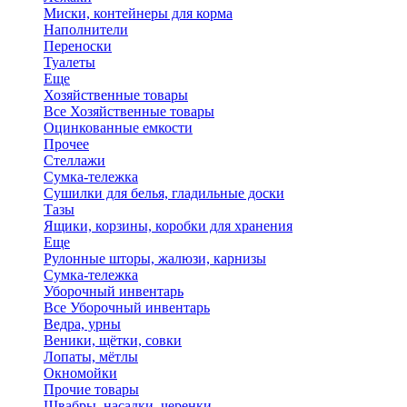
Миски, контейнеры для корма
Наполнители
Переноски
Туалеты
Еще
Хозяйственные товары
Все Хозяйственные товары
Оцинкованные емкости
Прочее
Стеллажи
Сумка-тележка
Сушилки для белья, гладильные доски
Тазы
Ящики, корзины, коробки для хранения
Еще
Рулонные шторы, жалюзи, карнизы
Сумка-тележка
Уборочный инвентарь
Все Уборочный инвентарь
Ведра, урны
Веники, щётки, совки
Лопаты, мётлы
Окномойки
Прочие товары
Швабры, насадки, черенки