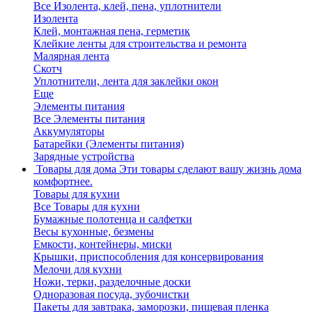
Все Изолента, клей, пена, уплотнители
Изолента
Клей, монтажная пена, герметик
Клейкие ленты для строительства и ремонта
Малярная лента
Скотч
Уплотнители, лента для заклейки окон
Еще
Элементы питания
Все Элементы питания
Аккумуляторы
Батарейки (Элементы питания)
Зарядные устройства
Товары для дома
Эти товары сделают вашу жизнь дома
комфортнее.
Товары для кухни
Все Товары для кухни
Бумажные полотенца и салфетки
Весы кухонные, безмены
Емкости, контейнеры, миски
Крышки, приспособления для консервирования
Мелочи для кухни
Ножи, терки, разделочные доски
Одноразовая посуда, зубочистки
Пакеты для завтрака, заморозки, пищевая пленка