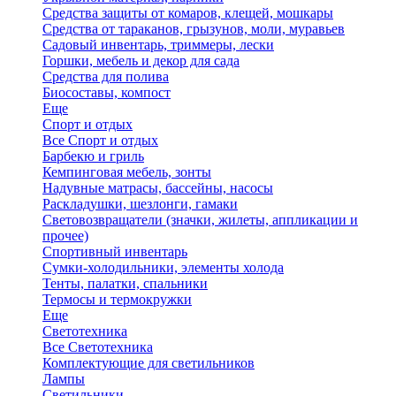
Средства защиты от комаров, клещей, мошкары
Средства от тараканов, грызунов, моли, муравьев
Садовый инвентарь, триммеры, лески
Горшки, мебель и декор для сада
Средства для полива
Биосоставы, компост
Еще
Спорт и отдых
Все Спорт и отдых
Барбекю и гриль
Кемпинговая мебель, зонты
Надувные матрасы, бассейны, насосы
Раскладушки, шезлонги, гамаки
Световозвращатели (значки, жилеты, аппликации и
прочее)
Спортивный инвентарь
Сумки-холодильники, элементы холода
Тенты, палатки, спальники
Термосы и термокружки
Еще
Светотехника
Все Светотехника
Комплектующие для светильников
Лампы
Светильники