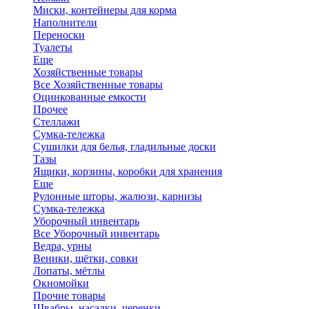
Миски, контейнеры для корма
Наполнители
Переноски
Туалеты
Еще
Хозяйственные товары
Все Хозяйственные товары
Оцинкованные емкости
Прочее
Стеллажи
Сумка-тележка
Сушилки для белья, гладильные доски
Тазы
Ящики, корзины, коробки для хранения
Еще
Рулонные шторы, жалюзи, карнизы
Сумка-тележка
Уборочный инвентарь
Все Уборочный инвентарь
Ведра, урны
Веники, щётки, совки
Лопаты, мётлы
Окномойки
Прочие товары
Швабры, насадки, черенки