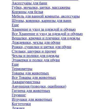
Аксессуары для бани
Губки, мочалки, щетки, массажеры
Корзины для белья
Мебель для ванной комнаты, аксессуары
Шторы, коврики, карнизы для ванн
Еще
Хранение и уход за одеждой и обувью
Все Хранение и уход за одеждой и обувью
Вешалки, крючки и плечики для одежды
Дождевики, чехлы для обуви
Рожки, сушилки и щетки для обуви
Стельки, шнурки и прочее
Чехлы и ролики для одежды
Этажерки и полки для обуви
Еще
Термометры
Товары для животных
Все Товары для животных
Аквариумистика
Амуниция (поводки, ошейники)
Гигиена для животных
Груминг
Игрушки для животных
Когтеточки
Лежаки