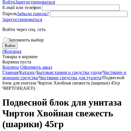
Войти
Зарегистрироваться
E-mail или телефон
Пароль
Забыли пароль?
Зарегистрироваться
Войти через соц. сеть
Запомнить выбор
Войти
0
Корзина
Товары в корзине
Корзина пуста
Корзина
Оформить заказ
Главная
/
Каталог
/
Бытовая химия и средства ухода
/
Чистящие и
моющие средства
/
Чистящие средства для туалета
/
Подвесной
блок для унитаза Чиртон Хвойная свежесть (шарики) 45гр
ЧИРТОН(АН3!)
Подвесной блок для унитаза
Чиртон Хвойная свежесть
(шарики) 45гр