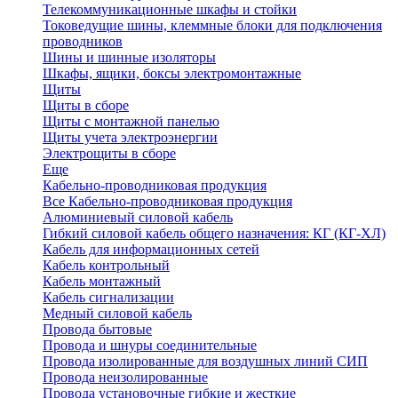
Телекоммуникационные шкафы и стойки
Токоведущие шины, клеммные блоки для подключения
проводников
Шины и шинные изоляторы
Шкафы, ящики, боксы электромонтажные
Щиты
Щиты в сборе
Щиты с монтажной панелью
Щиты учета электроэнергии
Электрощиты в сборе
Еще
Кабельно-проводниковая продукция
Все Кабельно-проводниковая продукция
Алюминиевый силовой кабель
Гибкий силовой кабель общего назначения: КГ (КГ-ХЛ)
Кабель для информационных сетей
Кабель контрольный
Кабель монтажный
Кабель сигнализации
Медный силовой кабель
Провода бытовые
Провода и шнуры соединительные
Провода изолированные для воздушных линий СИП
Провода неизолированные
Провода установочные гибкие и жесткие