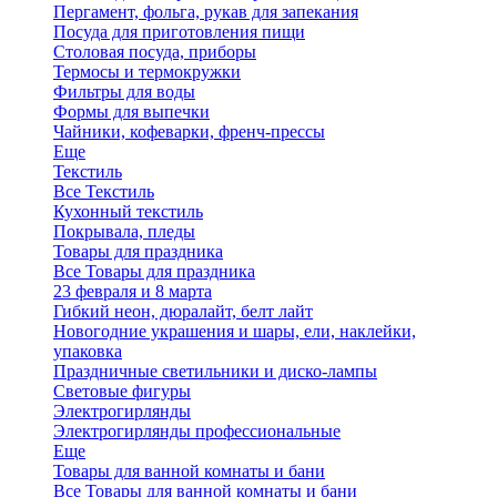
Пергамент, фольга, рукав для запекания
Посуда для приготовления пищи
Столовая посуда, приборы
Термосы и термокружки
Фильтры для воды
Формы для выпечки
Чайники, кофеварки, френч-прессы
Еще
Текстиль
Все Текстиль
Кухонный текстиль
Покрывала, пледы
Товары для праздника
Все Товары для праздника
23 февраля и 8 марта
Гибкий неон, дюралайт, белт лайт
Новогодние украшения и шары, ели, наклейки,
упаковка
Праздничные светильники и диско-лампы
Световые фигуры
Электрогирлянды
Электрогирлянды профессиональные
Еще
Товары для ванной комнаты и бани
Все Товары для ванной комнаты и бани