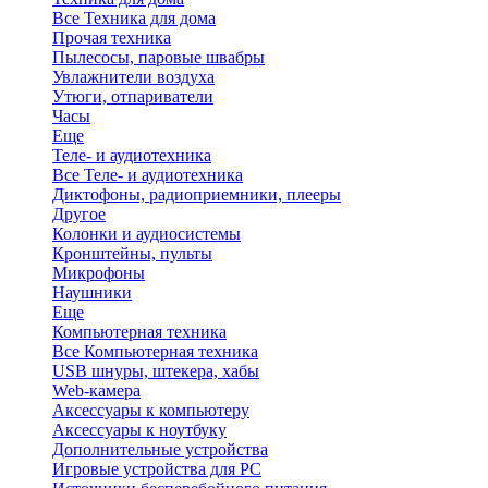
Все Техника для дома
Прочая техника
Пылесосы, паровые швабры
Увлажнители воздуха
Утюги, отпариватели
Часы
Еще
Теле- и аудиотехника
Все Теле- и аудиотехника
Диктофоны, радиоприемники, плееры
Другое
Колонки и аудиосистемы
Кронштейны, пульты
Микрофоны
Наушники
Еще
Компьютерная техника
Все Компьютерная техника
USB шнуры, штекера, хабы
Web-камера
Аксессуары к компьютеру
Аксессуары к ноутбуку
Дополнительные устройства
Игровые устройства для PC