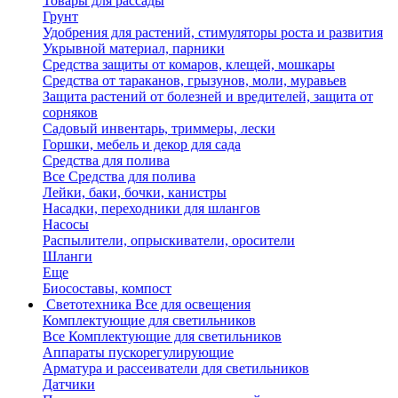
Товары для рассады
Грунт
Удобрения для растений, стимуляторы роста и развития
Укрывной материал, парники
Средства защиты от комаров, клещей, мошкары
Средства от тараканов, грызунов, моли, муравьев
Защита растений от болезней и вредителей, защита от
сорняков
Садовый инвентарь, триммеры, лески
Горшки, мебель и декор для сада
Средства для полива
Все Средства для полива
Лейки, баки, бочки, канистры
Насадки, переходники для шлангов
Насосы
Распылители, опрыскиватели, оросители
Шланги
Еще
Биосоставы, компост
Светотехника
Все для освещения
Комплектующие для светильников
Все Комплектующие для светильников
Аппараты пускорегулирующие
Арматура и рассеиватели для светильников
Датчики