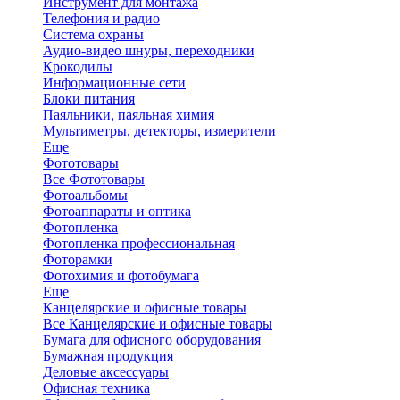
Инструмент для монтажа
Телефония и радио
Система охраны
Аудио-видео шнуры, переходники
Крокодилы
Информационные сети
Блоки питания
Паяльники, паяльная химия
Мультиметры, детекторы, измерители
Еще
Фототовары
Все Фототовары
Фотоальбомы
Фотоаппараты и оптика
Фотопленка
Фотопленка профессиональная
Фоторамки
Фотохимия и фотобумага
Еще
Канцелярские и офисные товары
Все Канцелярские и офисные товары
Бумага для офисного оборудования
Бумажная продукция
Деловые аксессуары
Офисная техника