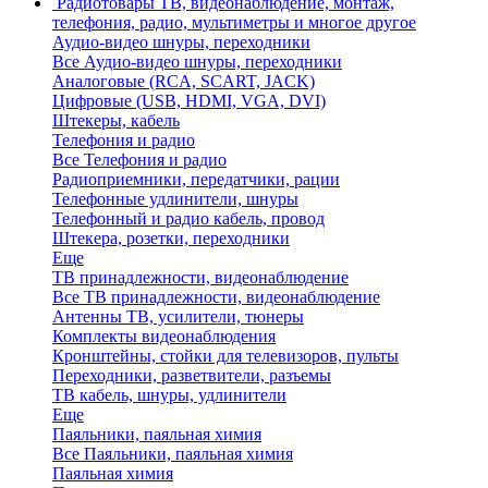
Радиотовары
ТВ, видеонаблюдение, монтаж,
телефония, радио, мультиметры и многое другое
Аудио-видео шнуры, переходники
Все Аудио-видео шнуры, переходники
Аналоговые (RCA, SCART, JACK)
Цифровые (USB, HDMI, VGA, DVI)
Штекеры, кабель
Телефония и радио
Все Телефония и радио
Радиоприемники, передатчики, рации
Телефонные удлинители, шнуры
Телефонный и радио кабель, провод
Штекера, розетки, переходники
Еще
ТВ принадлежности, видеонаблюдение
Все ТВ принадлежности, видеонаблюдение
Антенны ТВ, усилители, тюнеры
Комплекты видеонаблюдения
Кронштейны, стойки для телевизоров, пульты
Переходники, разветвители, разъемы
ТВ кабель, шнуры, удлинители
Еще
Паяльники, паяльная химия
Все Паяльники, паяльная химия
Паяльная химия