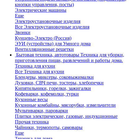
кнопки управления, посты)
Электрические машины
Еще
Электроустановочные изделия
Все Электроустановочные изделия
Звонки
Кунцево-Электро (Россия)
ЭУИ (устройства) для Умного дома
Вентилляционные решетки
Бытовая техника, автотовары
Техника для уборки,
приготовления пищи, развлечений и работы дома.
Техника для кухни
Все Техника для кухни
Блендеры, миксеры, соковыжималки
Духовки, СВЧ печи, тостеры, хлебопечки
Кипятильники, горелки, зажигалки
Кофеварки, кофемолки, турки
Кухонные весы
Кухонные комбайны, мясорубки, измельчители
Мультиварки, пароварки
Плитки электрические, газовые, индукционные
Прочая техника
Чайники, термопоты, самовары
Еще
Техника для дома