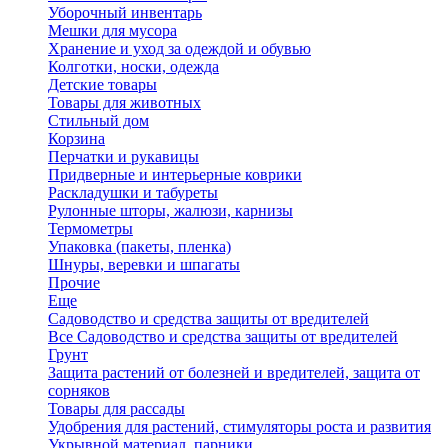
Уборочный инвентарь
Мешки для мусора
Хранение и уход за одеждой и обувью
Колготки, носки, одежда
Детские товары
Товары для животных
Стильный дом
Корзина
Перчатки и рукавицы
Придверные и интерьерные коврики
Раскладушки и табуреты
Рулонные шторы, жалюзи, карнизы
Термометры
Упаковка (пакеты, пленка)
Шнуры, веревки и шпагаты
Прочие
Еще
Садоводство и средства защиты от вредителей
Все Садоводство и средства защиты от вредителей
Грунт
Защита растений от болезней и вредителей, защита от
сорняков
Товары для рассады
Удобрения для растений, стимуляторы роста и развития
Укрывной материал, парники