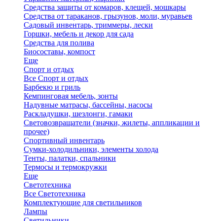
Средства защиты от комаров, клещей, мошкары
Средства от тараканов, грызунов, моли, муравьев
Садовый инвентарь, триммеры, лески
Горшки, мебель и декор для сада
Средства для полива
Биосоставы, компост
Еще
Спорт и отдых
Все Спорт и отдых
Барбекю и гриль
Кемпинговая мебель, зонты
Надувные матрасы, бассейны, насосы
Раскладушки, шезлонги, гамаки
Световозвращатели (значки, жилеты, аппликации и
прочее)
Спортивный инвентарь
Сумки-холодильники, элементы холода
Тенты, палатки, спальники
Термосы и термокружки
Еще
Светотехника
Все Светотехника
Комплектующие для светильников
Лампы
Светильники