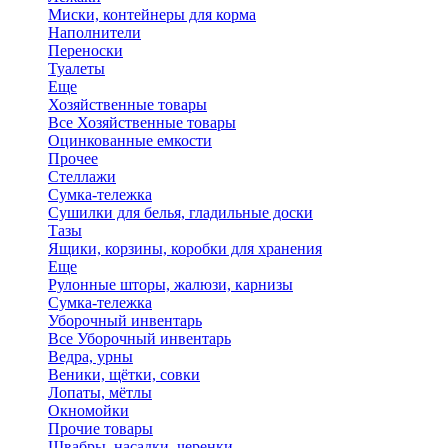
Миски, контейнеры для корма
Наполнители
Переноски
Туалеты
Еще
Хозяйственные товары
Все Хозяйственные товары
Оцинкованные емкости
Прочее
Стеллажи
Сумка-тележка
Сушилки для белья, гладильные доски
Тазы
Ящики, корзины, коробки для хранения
Еще
Рулонные шторы, жалюзи, карнизы
Сумка-тележка
Уборочный инвентарь
Все Уборочный инвентарь
Ведра, урны
Веники, щётки, совки
Лопаты, мётлы
Окномойки
Прочие товары
Швабры, насадки, черенки