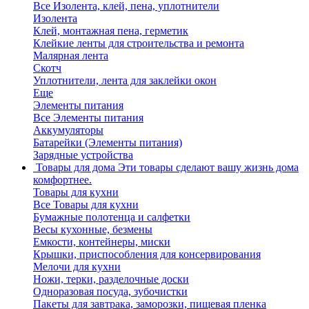
Все Изолента, клей, пена, уплотнители
Изолента
Клей, монтажная пена, герметик
Клейкие ленты для строительства и ремонта
Малярная лента
Скотч
Уплотнители, лента для заклейки окон
Еще
Элементы питания
Все Элементы питания
Аккумуляторы
Батарейки (Элементы питания)
Зарядные устройства
Товары для дома
Эти товары сделают вашу жизнь дома
комфортнее.
Товары для кухни
Все Товары для кухни
Бумажные полотенца и салфетки
Весы кухонные, безмены
Емкости, контейнеры, миски
Крышки, приспособления для консервирования
Мелочи для кухни
Ножи, терки, разделочные доски
Одноразовая посуда, зубочистки
Пакеты для завтрака, заморозки, пищевая пленка