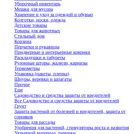
Уборочный инвентарь
Мешки для мусора
Хранение и уход за одеждой и обувью
Колготки, носки, одежда
Детские товары
Товары для животных
Стильный дом
Корзина
Перчатки и рукавицы
Придверные и интерьерные коврики
Раскладушки и табуреты
Рулонные шторы, жалюзи, карнизы
Термометры
Упаковка (пакеты, пленка)
Шнуры, веревки и шпагаты
Прочие
Еще
Садоводство и средства защиты от вредителей
Все Садоводство и средства защиты от вредителей
Грунт
Защита растений от болезней и вредителей, защита от
сорняков
Товары для рассады
Удобрения для растений, стимуляторы роста и развития
Укрывной материал, парники