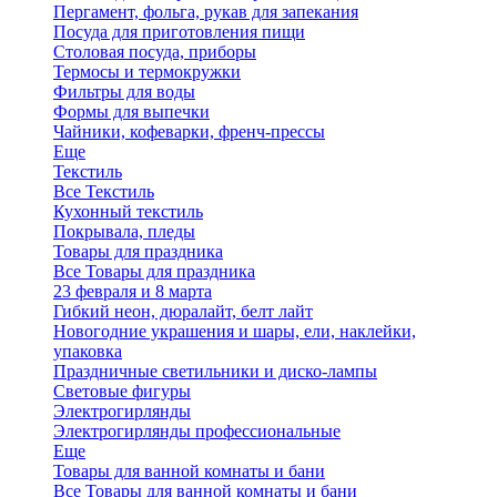
Пергамент, фольга, рукав для запекания
Посуда для приготовления пищи
Столовая посуда, приборы
Термосы и термокружки
Фильтры для воды
Формы для выпечки
Чайники, кофеварки, френч-прессы
Еще
Текстиль
Все Текстиль
Кухонный текстиль
Покрывала, пледы
Товары для праздника
Все Товары для праздника
23 февраля и 8 марта
Гибкий неон, дюралайт, белт лайт
Новогодние украшения и шары, ели, наклейки,
упаковка
Праздничные светильники и диско-лампы
Световые фигуры
Электрогирлянды
Электрогирлянды профессиональные
Еще
Товары для ванной комнаты и бани
Все Товары для ванной комнаты и бани