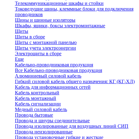
Телекоммуникационные шкафы и стойки
Токоведущие шины, клеммные блоки для подключения
проводников
Шины и шинные изоляторы
Шкафы, ящики, боксы электромонтажные
Щиты
Щиты в сборе
Щиты с монтажной панелью
Щиты учета электроэнергии
Электрощиты в сборе
Еще
Кабельно-проводниковая продукция
Все Кабельно-проводниковая продукция
Алюминиевый силовой кабель
Гибкий силовой кабель общего назначения: КГ (КГ-ХЛ)
Кабель для информационных сетей
Кабель контрольный
Кабель монтажный
Кабель сигнализации
Медный силовой кабель
Провода бытовые
Провода и шнуры соединительные
Провода изолированные для воздушных линий СИП
Провода неизолированные
Провода установочные гибкие и жесткие