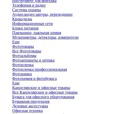
Инструмент для монтажа
Телефония и радио
Система охраны
Аудио-видео шнуры, переходники
Крокодилы
Информационные сети
Блоки питания
Паяльники, паяльная химия
Мультиметры, детекторы, измерители
Еще
Фототовары
Все Фототовары
Фотоальбомы
Фотоаппараты и оптика
Фотопленка
Фотопленка профессиональная
Фоторамки
Фотохимия и фотобумага
Еще
Канцелярские и офисные товары
Все Канцелярские и офисные товары
Бумага для офисного оборудования
Бумажная продукция
Деловые аксессуары
Офисная техника