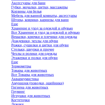
Аксессуары для бани
Губки, мочалки, щетки, массажеры
Корзины для белья
Мебель для ванной комнаты, аксессуары
Шторы, коврики, карнизы для ванн
Еще
Хранение и уход за одеждой и обувью
Все Хранение и уход за одеждой и обувью
Вешалки, крючки и плечики для одежды
Дождевики, чехлы для обуви
Рожки, сушилки и щетки для обуви
Стельки, шнурки и прочее
Чехлы и ролики для одежды
Этажерки и полки для обуви
Еще
Термометры
Товары для животных
Все Товары для животных
Аквариумистика
Амуниция (поводки, ошейники)
Гигиена для животных
Груминг
Игрушки для животных
Когтеточки
Лежаки