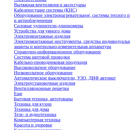
Вытяжная вентиляция и аксессуары
Кабеленесущие системы (КНС)
Оборудование электронагревательное, системы теплого п
и антиобледенения
Силовые удлинители-длинномеры
Устройства для умного дома
Электромонтажные изделия
Электромонтажные инструменты, средства индивидуаль
защиты и контрольно-измерительная аппаратура
Справочно-информационное оборудование
Система щитовой проводки
Кабельно-проводниковая продукция
Высоковольтное оборудование
Низковольтное оборудование
Автоматические выключатели, УЗО, ДИФ автомат
Электроустановочные изделия
Вентилляционные решетки
Еще
Бытовая техника, автотовары
Техника для кухни
Техника для дома
Теле- и аудиотехника
Компьютерная техника
Красота и здоровье