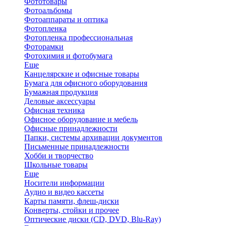
Фототовары
Фотоальбомы
Фотоаппараты и оптика
Фотопленка
Фотопленка профессиональная
Фоторамки
Фотохимия и фотобумага
Еще
Канцелярские и офисные товары
Бумага для офисного оборудования
Бумажная продукция
Деловые аксессуары
Офисная техника
Офисное оборудование и мебель
Офисные принадлежности
Папки, системы архивации документов
Письменные принадлежности
Хобби и творчество
Школьные товары
Еще
Носители информации
Аудио и видео кассеты
Карты памяти, флеш-диски
Конверты, стойки и прочее
Оптические диски (CD, DVD, Blu-Ray)