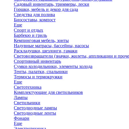
Садовый инвентарь, триммеры, лески
Горшки, мебель и декор для сада
Средства для полива
Биосоставы, компост
Еще
Спорт и отдых
Барбекю и гриль
Кемпинговая мебель, зонты
Надувные матрасы, бассейны, насосы
Раскладушки, шезлонги, гамаки
Световозвращатели (значки, жилеты, аппликации и проче
Спортивный инвентарь
Сумки-холодильники, элементы холода
Тенты, палатки, спальники
Термосы и термокружки
Еще
Светотехника
Комплектующие для светильников
Лампы
Светильники
Светодиодные лампы
Светодиодные ленты
Фонари
Еще
Электротехника