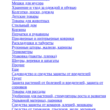
Мешки для мусора
Хранение и уход за одеждой и обувью
Колготки, носки, одежда
Детские товары
Товары для животных
Стильный дом
Корзина
Перчатки и рукавицы
Придверные и интерьерные коврики
Раскладушки и табуреты
Рулонные шторы, жалюзи, карнизы
Термометры
Упаковка (пакеты, пленка)
Шнуры, веревки и шпагаты
Прочие
Еще
Садоводство и средства защиты от вредителей
Грунт
Защита растений от болезней и вредителей, защита от
сорняков
Товары для рассады
Удобрения для растений, стимуляторы роста и развития
Укрывной материал, парники
Средства защиты от комаров, клещей, мошкары
Средства от тараканов, грызунов, моли, муравьев