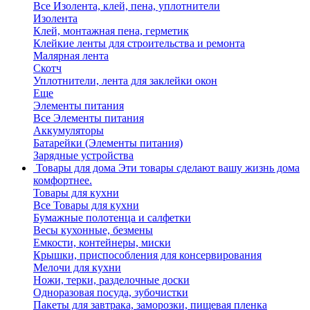
Все Изолента, клей, пена, уплотнители
Изолента
Клей, монтажная пена, герметик
Клейкие ленты для строительства и ремонта
Малярная лента
Скотч
Уплотнители, лента для заклейки окон
Еще
Элементы питания
Все Элементы питания
Аккумуляторы
Батарейки (Элементы питания)
Зарядные устройства
Товары для дома
Эти товары сделают вашу жизнь дома
комфортнее.
Товары для кухни
Все Товары для кухни
Бумажные полотенца и салфетки
Весы кухонные, безмены
Емкости, контейнеры, миски
Крышки, приспособления для консервирования
Мелочи для кухни
Ножи, терки, разделочные доски
Одноразовая посуда, зубочистки
Пакеты для завтрака, заморозки, пищевая пленка