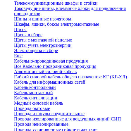
Телекоммуникационные шкафы и стойки
Токоведущие шины, клеммные блоки для подключения
проводников
Шины и шинные изоляторы
Шкафы, ящики, боксы электромонтажные
Щиты
Щиты в сборе
Щиты с монтажной панелью
Щиты учета электроэнергии
Электрощиты в сборе
Еще
Кабельно-проводниковая продукция
Все Кабельно-проводниковая продукция
Алюминиевый силовой кабель
Гибкий силовой кабель общего назначения: КГ (КГ-ХЛ)
Кабель для информационных сетей
Кабель контрольный
Кабель монтажный
Кабель сигнализации
Медный силовой кабель
Провода бытовые
Провода и шнуры соединительные
Провода изолированные для воздушных линий СИП
Провода неизолированные
Провода установочные гибкие и жесткие