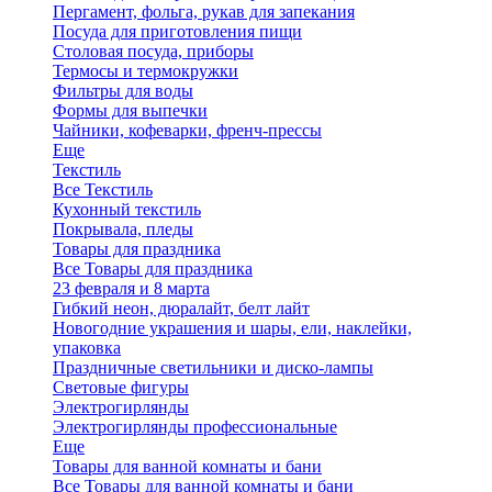
Пергамент, фольга, рукав для запекания
Посуда для приготовления пищи
Столовая посуда, приборы
Термосы и термокружки
Фильтры для воды
Формы для выпечки
Чайники, кофеварки, френч-прессы
Еще
Текстиль
Все Текстиль
Кухонный текстиль
Покрывала, пледы
Товары для праздника
Все Товары для праздника
23 февраля и 8 марта
Гибкий неон, дюралайт, белт лайт
Новогодние украшения и шары, ели, наклейки,
упаковка
Праздничные светильники и диско-лампы
Световые фигуры
Электрогирлянды
Электрогирлянды профессиональные
Еще
Товары для ванной комнаты и бани
Все Товары для ванной комнаты и бани