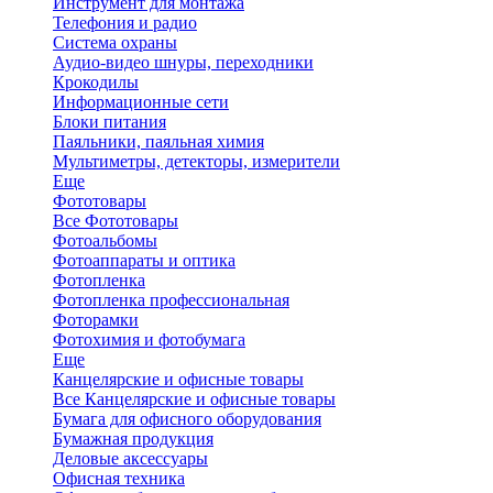
Инструмент для монтажа
Телефония и радио
Система охраны
Аудио-видео шнуры, переходники
Крокодилы
Информационные сети
Блоки питания
Паяльники, паяльная химия
Мультиметры, детекторы, измерители
Еще
Фототовары
Все Фототовары
Фотоальбомы
Фотоаппараты и оптика
Фотопленка
Фотопленка профессиональная
Фоторамки
Фотохимия и фотобумага
Еще
Канцелярские и офисные товары
Все Канцелярские и офисные товары
Бумага для офисного оборудования
Бумажная продукция
Деловые аксессуары
Офисная техника