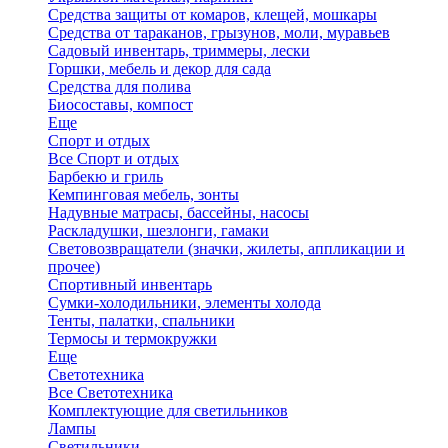
Средства защиты от комаров, клещей, мошкары
Средства от тараканов, грызунов, моли, муравьев
Садовый инвентарь, триммеры, лески
Горшки, мебель и декор для сада
Средства для полива
Биосоставы, компост
Еще
Спорт и отдых
Все Спорт и отдых
Барбекю и гриль
Кемпинговая мебель, зонты
Надувные матрасы, бассейны, насосы
Раскладушки, шезлонги, гамаки
Световозвращатели (значки, жилеты, аппликации и
прочее)
Спортивный инвентарь
Сумки-холодильники, элементы холода
Тенты, палатки, спальники
Термосы и термокружки
Еще
Светотехника
Все Светотехника
Комплектующие для светильников
Лампы
Светильники