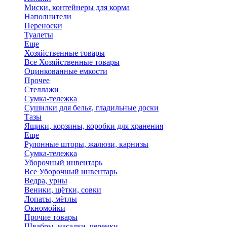
Миски, контейнеры для корма
Наполнители
Переноски
Туалеты
Еще
Хозяйственные товары
Все Хозяйственные товары
Оцинкованные емкости
Прочее
Стеллажи
Сумка-тележка
Сушилки для белья, гладильные доски
Тазы
Ящики, корзины, коробки для хранения
Еще
Рулонные шторы, жалюзи, карнизы
Сумка-тележка
Уборочный инвентарь
Все Уборочный инвентарь
Ведра, урны
Веники, щётки, совки
Лопаты, мётлы
Окномойки
Прочие товары
Швабры, насадки, черенки