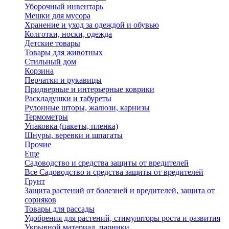
Уборочный инвентарь
Мешки для мусора
Хранение и уход за одеждой и обувью
Колготки, носки, одежда
Детские товары
Товары для животных
Стильный дом
Корзина
Перчатки и рукавицы
Придверные и интерьерные коврики
Раскладушки и табуреты
Рулонные шторы, жалюзи, карнизы
Термометры
Упаковка (пакеты, пленка)
Шнуры, веревки и шпагаты
Прочие
Еще
Садоводство и средства защиты от вредителей
Все Садоводство и средства защиты от вредителей
Грунт
Защита растений от болезней и вредителей, защита от
сорняков
Товары для рассады
Удобрения для растений, стимуляторы роста и развития
Укрывной материал, парники