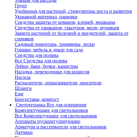
Товары для рассады
Грунт
Удобрения для растений, стимуляторы роста и развития
Укрывной материал, парники
Средства защиты от комаров, клещей, мошкары
Средства от тараканов, грызунов, моли, муравьев
Защита растений от болезней и вредителей, защита от
сорняков
Садовый инвентарь, триммеры, лески
Горшки, мебель и декор для сада
Средства для полива
Все Средства для полива
Лейки, баки, бочки, канистры
Насадки, переходники для шлангов
Насосы
Распылители, опрыскиватели, оросители
Шланги
Еще
Биосоставы, компост
Светотехника
Все для освещения
Комплектующие для светильников
Все Комплектующие для светильников
Аппараты пускорегулирующие
Арматура и рассеиватели для светильников
Датчики