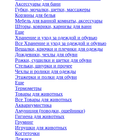
Аксессуары для бани
Губки, мочалки, щетки, массажеры
Корзины для белья
Мебель для ванной комнаты, аксессуары
Шторы, коврики, карнизы для ванн
Еще
Хранение и уход за одеждой и обувью
Все Хранение и уход за одеждой и обувью
Вешалки, крючки и плечики для одежды
Дождевики, чехлы для обуви
Рожки, сушилки и щетки для обуви
Стельки, шнурки и прочее
Чехлы и ролики для одежды
Этажерки и полки для обуви
Еще
Термометры
Товары для животных
Все Товары для животных
Аквариумистика
Амуниция (поводки, ошейники)
Гигиена для животных
Груминг
Игрушки для животных
Когтеточки
Лежаки