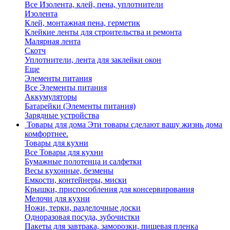
Все Изолента, клей, пена, уплотнители
Изолента
Клей, монтажная пена, герметик
Клейкие ленты для строительства и ремонта
Малярная лента
Скотч
Уплотнители, лента для заклейки окон
Еще
Элементы питания
Все Элементы питания
Аккумуляторы
Батарейки (Элементы питания)
Зарядные устройства
Товары для дома
Эти товары сделают вашу жизнь дома
комфортнее.
Товары для кухни
Все Товары для кухни
Бумажные полотенца и салфетки
Весы кухонные, безмены
Емкости, контейнеры, миски
Крышки, приспособления для консервирования
Мелочи для кухни
Ножи, терки, разделочные доски
Одноразовая посуда, зубочистки
Пакеты для завтрака, заморозки, пищевая пленка