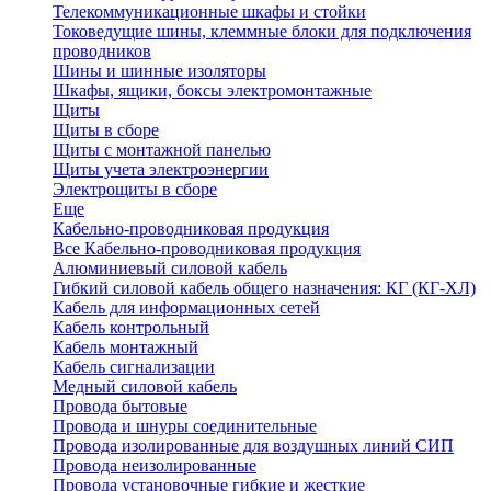
Телекоммуникационные шкафы и стойки
Токоведущие шины, клеммные блоки для подключения
проводников
Шины и шинные изоляторы
Шкафы, ящики, боксы электромонтажные
Щиты
Щиты в сборе
Щиты с монтажной панелью
Щиты учета электроэнергии
Электрощиты в сборе
Еще
Кабельно-проводниковая продукция
Все Кабельно-проводниковая продукция
Алюминиевый силовой кабель
Гибкий силовой кабель общего назначения: КГ (КГ-ХЛ)
Кабель для информационных сетей
Кабель контрольный
Кабель монтажный
Кабель сигнализации
Медный силовой кабель
Провода бытовые
Провода и шнуры соединительные
Провода изолированные для воздушных линий СИП
Провода неизолированные
Провода установочные гибкие и жесткие