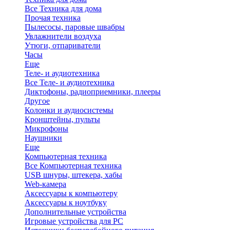
Все Техника для дома
Прочая техника
Пылесосы, паровые швабры
Увлажнители воздуха
Утюги, отпариватели
Часы
Еще
Теле- и аудиотехника
Все Теле- и аудиотехника
Диктофоны, радиоприемники, плееры
Другое
Колонки и аудиосистемы
Кронштейны, пульты
Микрофоны
Наушники
Еще
Компьютерная техника
Все Компьютерная техника
USB шнуры, штекера, хабы
Web-камера
Аксессуары к компьютеру
Аксессуары к ноутбуку
Дополнительные устройства
Игровые устройства для PC