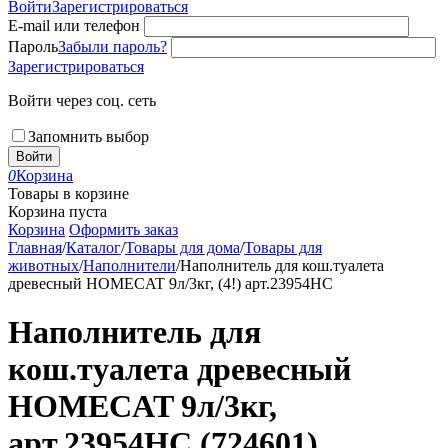
Войти
Зарегистрироваться
E-mail или телефон
Пароль
Забыли пароль?
Зарегистрироваться
Войти через соц. сеть
Запомнить выбор
Войти
0
Корзина
Товары в корзине
Корзина пуста
Корзина
Оформить заказ
Главная
/
Каталог
/
Товары для дома
/
Товары для
животных
/
Наполнители
/
Наполнитель для кош.туалета
древесный HOMECAT 9л/3кг, (4!) арт.23954НС
Наполнитель для
кош.туалета древесный
HOMECAT 9л/3кг,
арт.23954НС (724601)