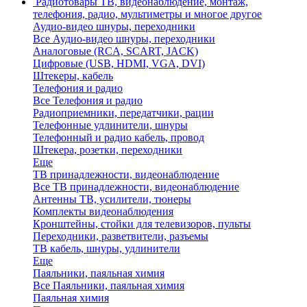
Радиотовары
ТВ, видеонаблюдение, монтаж,
телефония, радио, мультиметры и многое другое
Аудио-видео шнуры, переходники
Все Аудио-видео шнуры, переходники
Аналоговые (RCA, SCART, JACK)
Цифровые (USB, HDMI, VGA, DVI)
Штекеры, кабель
Телефония и радио
Все Телефония и радио
Радиоприемники, передатчики, рации
Телефонные удлинители, шнуры
Телефонный и радио кабель, провод
Штекера, розетки, переходники
Еще
ТВ принадлежности, видеонаблюдение
Все ТВ принадлежности, видеонаблюдение
Антенны ТВ, усилители, тюнеры
Комплекты видеонаблюдения
Кронштейны, стойки для телевизоров, пульты
Переходники, разветвители, разъемы
ТВ кабель, шнуры, удлинители
Еще
Паяльники, паяльная химия
Все Паяльники, паяльная химия
Паяльная химия