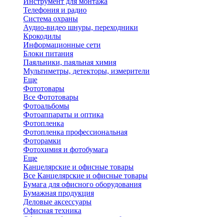
Инструмент для монтажа
Телефония и радио
Система охраны
Аудио-видео шнуры, переходники
Крокодилы
Информационные сети
Блоки питания
Паяльники, паяльная химия
Мультиметры, детекторы, измерители
Еще
Фототовары
Все Фототовары
Фотоальбомы
Фотоаппараты и оптика
Фотопленка
Фотопленка профессиональная
Фоторамки
Фотохимия и фотобумага
Еще
Канцелярские и офисные товары
Все Канцелярские и офисные товары
Бумага для офисного оборудования
Бумажная продукция
Деловые аксессуары
Офисная техника