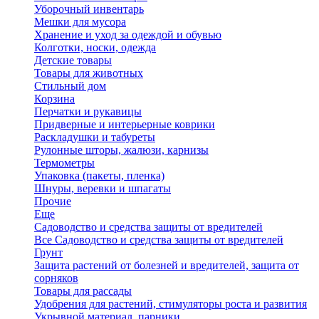
Уборочный инвентарь
Мешки для мусора
Хранение и уход за одеждой и обувью
Колготки, носки, одежда
Детские товары
Товары для животных
Стильный дом
Корзина
Перчатки и рукавицы
Придверные и интерьерные коврики
Раскладушки и табуреты
Рулонные шторы, жалюзи, карнизы
Термометры
Упаковка (пакеты, пленка)
Шнуры, веревки и шпагаты
Прочие
Еще
Садоводство и средства защиты от вредителей
Все Садоводство и средства защиты от вредителей
Грунт
Защита растений от болезней и вредителей, защита от
сорняков
Товары для рассады
Удобрения для растений, стимуляторы роста и развития
Укрывной материал, парники