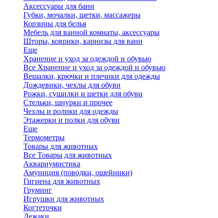
Аксессуары для бани
Губки, мочалки, щетки, массажеры
Корзины для белья
Мебель для ванной комнаты, аксессуары
Шторы, коврики, карнизы для ванн
Еще
Хранение и уход за одеждой и обувью
Все Хранение и уход за одеждой и обувью
Вешалки, крючки и плечики для одежды
Дождевики, чехлы для обуви
Рожки, сушилки и щетки для обуви
Стельки, шнурки и прочее
Чехлы и ролики для одежды
Этажерки и полки для обуви
Еще
Термометры
Товары для животных
Все Товары для животных
Аквариумистика
Амуниция (поводки, ошейники)
Гигиена для животных
Груминг
Игрушки для животных
Когтеточки
Лежаки