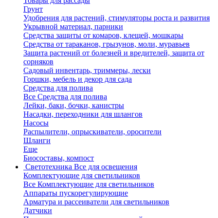
Товары для рассады
Грунт
Удобрения для растений, стимуляторы роста и развития
Укрывной материал, парники
Средства защиты от комаров, клещей, мошкары
Средства от тараканов, грызунов, моли, муравьев
Защита растений от болезней и вредителей, защита от
сорняков
Садовый инвентарь, триммеры, лески
Горшки, мебель и декор для сада
Средства для полива
Все Средства для полива
Лейки, баки, бочки, канистры
Насадки, переходники для шлангов
Насосы
Распылители, опрыскиватели, оросители
Шланги
Еще
Биосоставы, компост
Светотехника
Все для освещения
Комплектующие для светильников
Все Комплектующие для светильников
Аппараты пускорегулирующие
Арматура и рассеиватели для светильников
Датчики