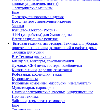
кнопки управления, посты)
Электрические машины
Еще
Электроустановочные изделия
Все Электроустановочные изделия
Звонки
Кунцево-Электро (Россия)
ЭУИ (устройства) для Умного дома
Вентилляционные решетки
Бытовая техника, автотовары
Техника для уборки,
приготовления пищи, развлечений и работы дома.
Техника для кухни
Все Техника для кухни
Блендеры, миксеры, соковыжималки
Духовки, СВЧ печи, тостеры, хлебопечки
Кипятильники, горелки, зажигалки
Кофеварки, кофемолки, турки
Кухонные весы
Кухонные комбайны, мясорубки, измельчители
Мультиварки, пароварки
Плитки электрические, газовые, индукционные
Прочая техника
Чайники, термопоты, самовары
Еще
Техника для дома