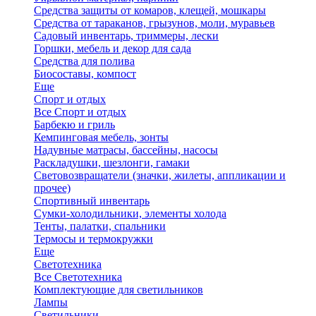
Средства защиты от комаров, клещей, мошкары
Средства от тараканов, грызунов, моли, муравьев
Садовый инвентарь, триммеры, лески
Горшки, мебель и декор для сада
Средства для полива
Биосоставы, компост
Еще
Спорт и отдых
Все Спорт и отдых
Барбекю и гриль
Кемпинговая мебель, зонты
Надувные матрасы, бассейны, насосы
Раскладушки, шезлонги, гамаки
Световозвращатели (значки, жилеты, аппликации и
прочее)
Спортивный инвентарь
Сумки-холодильники, элементы холода
Тенты, палатки, спальники
Термосы и термокружки
Еще
Светотехника
Все Светотехника
Комплектующие для светильников
Лампы
Светильники