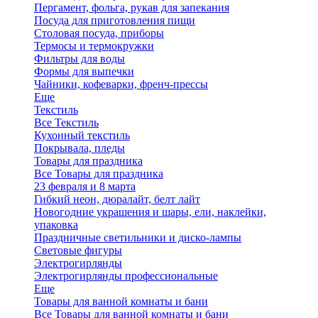
Пергамент, фольга, рукав для запекания
Посуда для приготовления пищи
Столовая посуда, приборы
Термосы и термокружки
Фильтры для воды
Формы для выпечки
Чайники, кофеварки, френч-прессы
Еще
Текстиль
Все Текстиль
Кухонный текстиль
Покрывала, пледы
Товары для праздника
Все Товары для праздника
23 февраля и 8 марта
Гибкий неон, дюралайт, белт лайт
Новогодние украшения и шары, ели, наклейки,
упаковка
Праздничные светильники и диско-лампы
Световые фигуры
Электрогирлянды
Электрогирлянды профессиональные
Еще
Товары для ванной комнаты и бани
Все Товары для ванной комнаты и бани