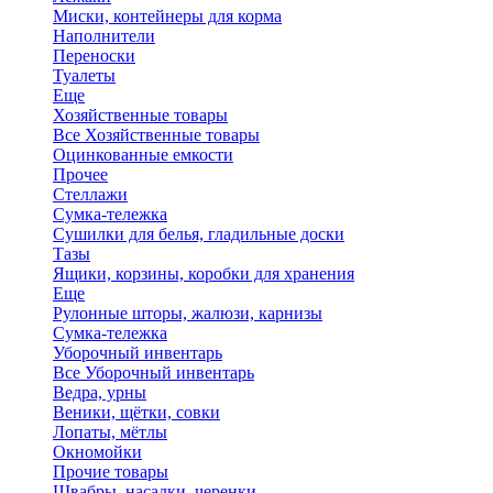
Миски, контейнеры для корма
Наполнители
Переноски
Туалеты
Еще
Хозяйственные товары
Все Хозяйственные товары
Оцинкованные емкости
Прочее
Стеллажи
Сумка-тележка
Сушилки для белья, гладильные доски
Тазы
Ящики, корзины, коробки для хранения
Еще
Рулонные шторы, жалюзи, карнизы
Сумка-тележка
Уборочный инвентарь
Все Уборочный инвентарь
Ведра, урны
Веники, щётки, совки
Лопаты, мётлы
Окномойки
Прочие товары
Швабры, насадки, черенки