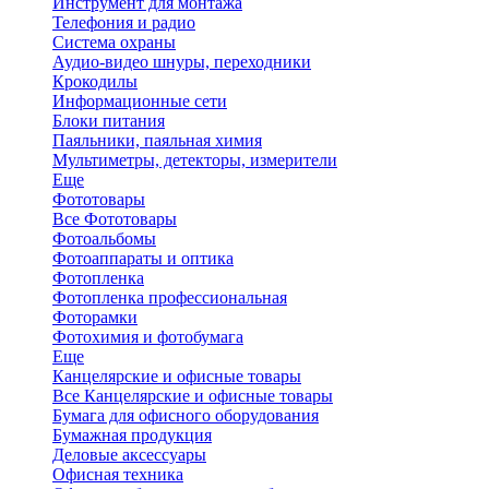
Инструмент для монтажа
Телефония и радио
Система охраны
Аудио-видео шнуры, переходники
Крокодилы
Информационные сети
Блоки питания
Паяльники, паяльная химия
Мультиметры, детекторы, измерители
Еще
Фототовары
Все Фототовары
Фотоальбомы
Фотоаппараты и оптика
Фотопленка
Фотопленка профессиональная
Фоторамки
Фотохимия и фотобумага
Еще
Канцелярские и офисные товары
Все Канцелярские и офисные товары
Бумага для офисного оборудования
Бумажная продукция
Деловые аксессуары
Офисная техника