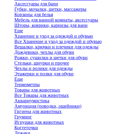
Аксессуары для бани
Губки, мочалки, щетки, массажеры
Корзины для белья
Мебель для ванной комнаты, аксессуары
Шторы, коврики, карнизы для ванн
Еще
Хранение и уход за одеждой и обувью
Все Хранение и уход за одеждой и обувью
Вешалки, крючки и плечики для одежды
Дождевики, чехлы для обуви
Рожки, сушилки и щетки для обуви
Стельки, шнурки и прочее
Чехлы и ролики для одежды
Этажерки и полки для обуви
Еще
Термометры
Товары для животных
Все Товары для животных
Аквариумистика
Амуниция (поводки, ошейники)
Гигиена для животных
Груминг
Игрушки для животных
Когтеточки
Лежаки