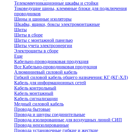
Телекоммуникационные шкафы и стойки
Токоведущие шины, клеммные блоки для подключения
проводников
Шины и шинные изоляторы
Шкафы, ящики, боксы электромонтажные
Щиты
Щиты в сборе
Щиты с монтажной панелью
Щиты учета электроэнергии
Электрощиты в сборе
Еще
Кабельно-проводниковая продукция
Все Кабельно-проводниковая продукция
Алюминиевый силовой кабель
Гибкий силовой кабель общего назначения: КГ (КГ-ХЛ)
Кабель для информационных сетей
Кабель контрольный
Кабель монтажный
Кабель сигнализации
Медный силовой кабель
Провода бытовые
Провода и шнуры соединительные
Провода изолированные для воздушных линий СИП
Провода неизолированные
Провода установочные гибкие и жесткие