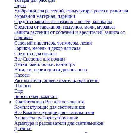
Товары для рассады
Грунт
Удобрения для растений, стимуляторы роста и развития
Укрывной материал, парники
Средства защиты от комаров, клещей, мошкары
Средства от тараканов, грызунов, моли, муравьев
Защита растений от болезней и вредителей, защита от
сорняков
Садовый инвентарь, триммеры, лески
Горшки, мебель и декор для сада
Средства для полива
Все Средства для полива
Лейки, баки, бочки, канистры
Насадки, переходники для шлангов
Насосы
Распылители, опрыскиватели, оросители
Шланги
Еще
Биосоставы, компост
Светотехника
Все для освещения
Комплектующие для светильников
Все Комплектующие для светильников
Аппараты пускорегулирующие
Арматура и рассеиватели для светильников
Датчики