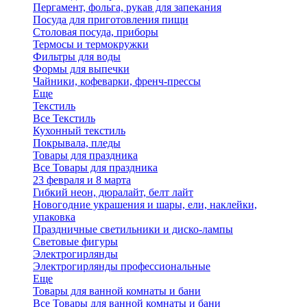
Пергамент, фольга, рукав для запекания
Посуда для приготовления пищи
Столовая посуда, приборы
Термосы и термокружки
Фильтры для воды
Формы для выпечки
Чайники, кофеварки, френч-прессы
Еще
Текстиль
Все Текстиль
Кухонный текстиль
Покрывала, пледы
Товары для праздника
Все Товары для праздника
23 февраля и 8 марта
Гибкий неон, дюралайт, белт лайт
Новогодние украшения и шары, ели, наклейки,
упаковка
Праздничные светильники и диско-лампы
Световые фигуры
Электрогирлянды
Электрогирлянды профессиональные
Еще
Товары для ванной комнаты и бани
Все Товары для ванной комнаты и бани