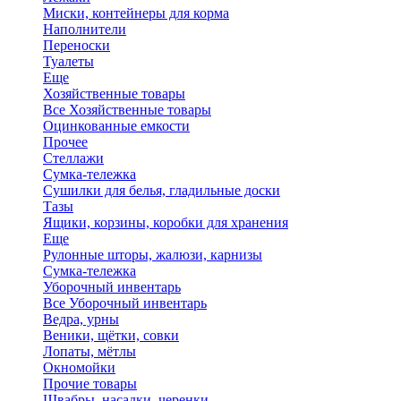
Миски, контейнеры для корма
Наполнители
Переноски
Туалеты
Еще
Хозяйственные товары
Все Хозяйственные товары
Оцинкованные емкости
Прочее
Стеллажи
Сумка-тележка
Сушилки для белья, гладильные доски
Тазы
Ящики, корзины, коробки для хранения
Еще
Рулонные шторы, жалюзи, карнизы
Сумка-тележка
Уборочный инвентарь
Все Уборочный инвентарь
Ведра, урны
Веники, щётки, совки
Лопаты, мётлы
Окномойки
Прочие товары
Швабры, насадки, черенки