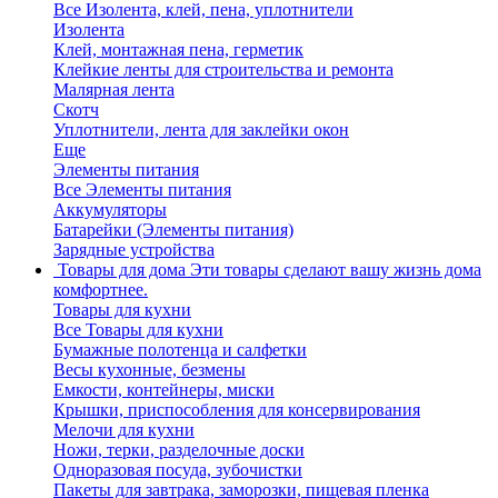
Все Изолента, клей, пена, уплотнители
Изолента
Клей, монтажная пена, герметик
Клейкие ленты для строительства и ремонта
Малярная лента
Скотч
Уплотнители, лента для заклейки окон
Еще
Элементы питания
Все Элементы питания
Аккумуляторы
Батарейки (Элементы питания)
Зарядные устройства
Товары для дома
Эти товары сделают вашу жизнь дома
комфортнее.
Товары для кухни
Все Товары для кухни
Бумажные полотенца и салфетки
Весы кухонные, безмены
Емкости, контейнеры, миски
Крышки, приспособления для консервирования
Мелочи для кухни
Ножи, терки, разделочные доски
Одноразовая посуда, зубочистки
Пакеты для завтрака, заморозки, пищевая пленка