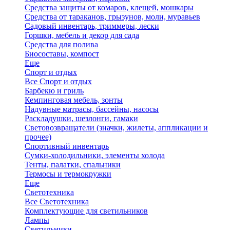
Средства защиты от комаров, клещей, мошкары
Средства от тараканов, грызунов, моли, муравьев
Садовый инвентарь, триммеры, лески
Горшки, мебель и декор для сада
Средства для полива
Биосоставы, компост
Еще
Спорт и отдых
Все Спорт и отдых
Барбекю и гриль
Кемпинговая мебель, зонты
Надувные матрасы, бассейны, насосы
Раскладушки, шезлонги, гамаки
Световозвращатели (значки, жилеты, аппликации и
прочее)
Спортивный инвентарь
Сумки-холодильники, элементы холода
Тенты, палатки, спальники
Термосы и термокружки
Еще
Светотехника
Все Светотехника
Комплектующие для светильников
Лампы
Светильники