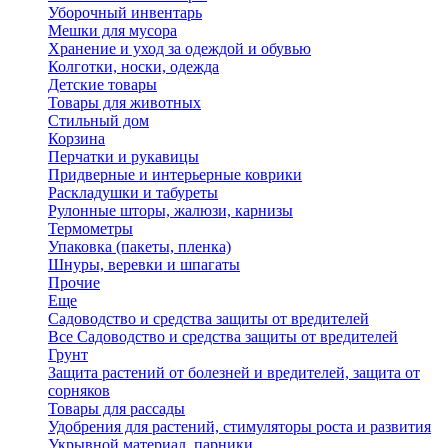
Уборочный инвентарь
Мешки для мусора
Хранение и уход за одеждой и обувью
Колготки, носки, одежда
Детские товары
Товары для животных
Стильный дом
Корзина
Перчатки и рукавицы
Придверные и интерьерные коврики
Раскладушки и табуреты
Рулонные шторы, жалюзи, карнизы
Термометры
Упаковка (пакеты, пленка)
Шнуры, веревки и шпагаты
Прочие
Еще
Садоводство и средства защиты от вредителей
Все Садоводство и средства защиты от вредителей
Грунт
Защита растений от болезней и вредителей, защита от
сорняков
Товары для рассады
Удобрения для растений, стимуляторы роста и развития
Укрывной материал, парники