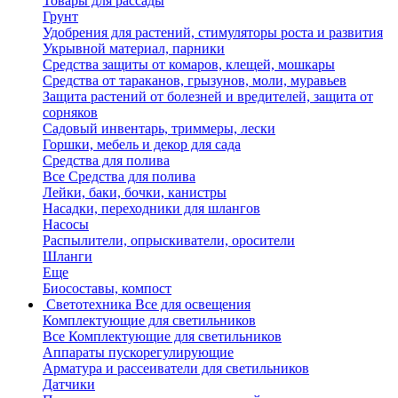
Товары для рассады
Грунт
Удобрения для растений, стимуляторы роста и развития
Укрывной материал, парники
Средства защиты от комаров, клещей, мошкары
Средства от тараканов, грызунов, моли, муравьев
Защита растений от болезней и вредителей, защита от
сорняков
Садовый инвентарь, триммеры, лески
Горшки, мебель и декор для сада
Средства для полива
Все Средства для полива
Лейки, баки, бочки, канистры
Насадки, переходники для шлангов
Насосы
Распылители, опрыскиватели, оросители
Шланги
Еще
Биосоставы, компост
Светотехника
Все для освещения
Комплектующие для светильников
Все Комплектующие для светильников
Аппараты пускорегулирующие
Арматура и рассеиватели для светильников
Датчики