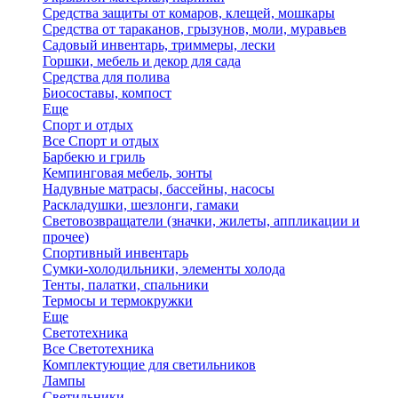
Средства защиты от комаров, клещей, мошкары
Средства от тараканов, грызунов, моли, муравьев
Садовый инвентарь, триммеры, лески
Горшки, мебель и декор для сада
Средства для полива
Биосоставы, компост
Еще
Спорт и отдых
Все Спорт и отдых
Барбекю и гриль
Кемпинговая мебель, зонты
Надувные матрасы, бассейны, насосы
Раскладушки, шезлонги, гамаки
Световозвращатели (значки, жилеты, аппликации и
прочее)
Спортивный инвентарь
Сумки-холодильники, элементы холода
Тенты, палатки, спальники
Термосы и термокружки
Еще
Светотехника
Все Светотехника
Комплектующие для светильников
Лампы
Светильники