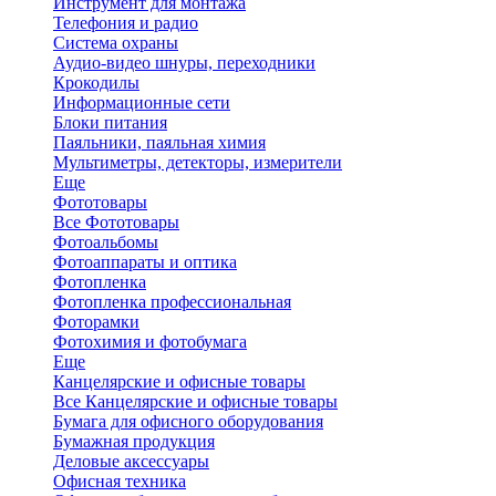
Инструмент для монтажа
Телефония и радио
Система охраны
Аудио-видео шнуры, переходники
Крокодилы
Информационные сети
Блоки питания
Паяльники, паяльная химия
Мультиметры, детекторы, измерители
Еще
Фототовары
Все Фототовары
Фотоальбомы
Фотоаппараты и оптика
Фотопленка
Фотопленка профессиональная
Фоторамки
Фотохимия и фотобумага
Еще
Канцелярские и офисные товары
Все Канцелярские и офисные товары
Бумага для офисного оборудования
Бумажная продукция
Деловые аксессуары
Офисная техника