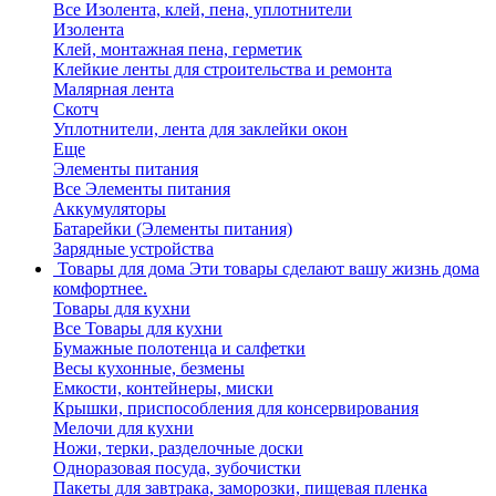
Все Изолента, клей, пена, уплотнители
Изолента
Клей, монтажная пена, герметик
Клейкие ленты для строительства и ремонта
Малярная лента
Скотч
Уплотнители, лента для заклейки окон
Еще
Элементы питания
Все Элементы питания
Аккумуляторы
Батарейки (Элементы питания)
Зарядные устройства
Товары для дома
Эти товары сделают вашу жизнь дома
комфортнее.
Товары для кухни
Все Товары для кухни
Бумажные полотенца и салфетки
Весы кухонные, безмены
Емкости, контейнеры, миски
Крышки, приспособления для консервирования
Мелочи для кухни
Ножи, терки, разделочные доски
Одноразовая посуда, зубочистки
Пакеты для завтрака, заморозки, пищевая пленка