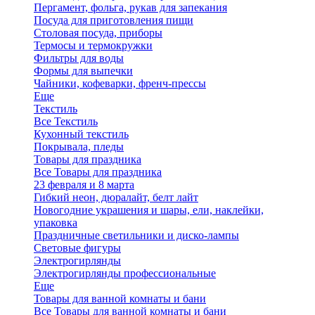
Пергамент, фольга, рукав для запекания
Посуда для приготовления пищи
Столовая посуда, приборы
Термосы и термокружки
Фильтры для воды
Формы для выпечки
Чайники, кофеварки, френч-прессы
Еще
Текстиль
Все Текстиль
Кухонный текстиль
Покрывала, пледы
Товары для праздника
Все Товары для праздника
23 февраля и 8 марта
Гибкий неон, дюралайт, белт лайт
Новогодние украшения и шары, ели, наклейки,
упаковка
Праздничные светильники и диско-лампы
Световые фигуры
Электрогирлянды
Электрогирлянды профессиональные
Еще
Товары для ванной комнаты и бани
Все Товары для ванной комнаты и бани