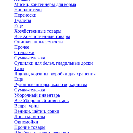
Миски, контейнеры для корма
Наполнители
Переноски
Туалеты
Еще
Хозяйственные товары
Все Хозяйственные товары
Оцинкованные емкости
Прочее
Стеллажи
Сумка-тележка
Сушилки для белья, гладильные доски
Тазы
Ящики, корзины, коробки для хранения
Еще
Рулонные шторы, жалюзи, карнизы
Сумка-тележка
Уборочный инвентарь
Все Уборочный инвентарь
Ведра, урны
Веники, щётки, совки
Лопаты, мётлы
Окномойки
Прочие товары
Швабры, насадки, черенки