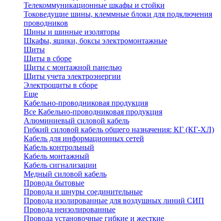
Телекоммуникационные шкафы и стойки
Токоведущие шины, клеммные блоки для подключения
проводников
Шины и шинные изоляторы
Шкафы, ящики, боксы электромонтажные
Щиты
Щиты в сборе
Щиты с монтажной панелью
Щиты учета электроэнергии
Электрощиты в сборе
Еще
Кабельно-проводниковая продукция
Все Кабельно-проводниковая продукция
Алюминиевый силовой кабель
Гибкий силовой кабель общего назначения: КГ (КГ-ХЛ)
Кабель для информационных сетей
Кабель контрольный
Кабель монтажный
Кабель сигнализации
Медный силовой кабель
Провода бытовые
Провода и шнуры соединительные
Провода изолированные для воздушных линий СИП
Провода неизолированные
Провода установочные гибкие и жесткие