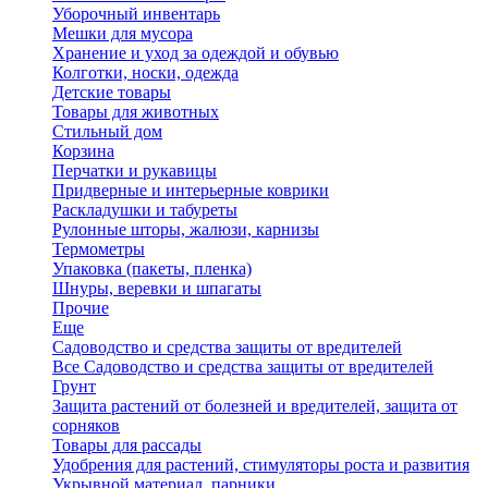
Уборочный инвентарь
Мешки для мусора
Хранение и уход за одеждой и обувью
Колготки, носки, одежда
Детские товары
Товары для животных
Стильный дом
Корзина
Перчатки и рукавицы
Придверные и интерьерные коврики
Раскладушки и табуреты
Рулонные шторы, жалюзи, карнизы
Термометры
Упаковка (пакеты, пленка)
Шнуры, веревки и шпагаты
Прочие
Еще
Садоводство и средства защиты от вредителей
Все Садоводство и средства защиты от вредителей
Грунт
Защита растений от болезней и вредителей, защита от
сорняков
Товары для рассады
Удобрения для растений, стимуляторы роста и развития
Укрывной материал, парники