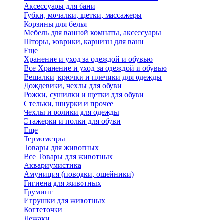
Аксессуары для бани
Губки, мочалки, щетки, массажеры
Корзины для белья
Мебель для ванной комнаты, аксессуары
Шторы, коврики, карнизы для ванн
Еще
Хранение и уход за одеждой и обувью
Все Хранение и уход за одеждой и обувью
Вешалки, крючки и плечики для одежды
Дождевики, чехлы для обуви
Рожки, сушилки и щетки для обуви
Стельки, шнурки и прочее
Чехлы и ролики для одежды
Этажерки и полки для обуви
Еще
Термометры
Товары для животных
Все Товары для животных
Аквариумистика
Амуниция (поводки, ошейники)
Гигиена для животных
Груминг
Игрушки для животных
Когтеточки
Лежаки