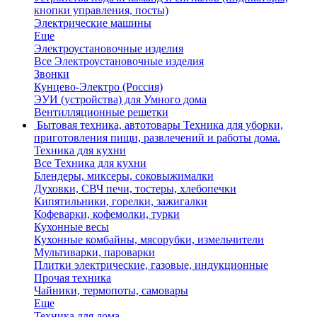
кнопки управления, посты)
Электрические машины
Еще
Электроустановочные изделия
Все Электроустановочные изделия
Звонки
Кунцево-Электро (Россия)
ЭУИ (устройства) для Умного дома
Вентилляционные решетки
Бытовая техника, автотовары
Техника для уборки,
приготовления пищи, развлечений и работы дома.
Техника для кухни
Все Техника для кухни
Блендеры, миксеры, соковыжималки
Духовки, СВЧ печи, тостеры, хлебопечки
Кипятильники, горелки, зажигалки
Кофеварки, кофемолки, турки
Кухонные весы
Кухонные комбайны, мясорубки, измельчители
Мультиварки, пароварки
Плитки электрические, газовые, индукционные
Прочая техника
Чайники, термопоты, самовары
Еще
Техника для дома