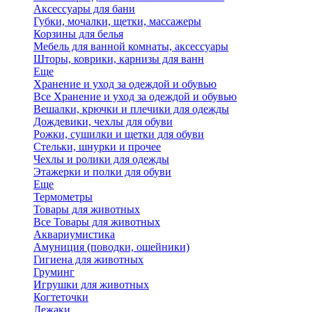
Аксессуары для бани
Губки, мочалки, щетки, массажеры
Корзины для белья
Мебель для ванной комнаты, аксессуары
Шторы, коврики, карнизы для ванн
Еще
Хранение и уход за одеждой и обувью
Все Хранение и уход за одеждой и обувью
Вешалки, крючки и плечики для одежды
Дождевики, чехлы для обуви
Рожки, сушилки и щетки для обуви
Стельки, шнурки и прочее
Чехлы и ролики для одежды
Этажерки и полки для обуви
Еще
Термометры
Товары для животных
Все Товары для животных
Аквариумистика
Амуниция (поводки, ошейники)
Гигиена для животных
Груминг
Игрушки для животных
Когтеточки
Лежаки