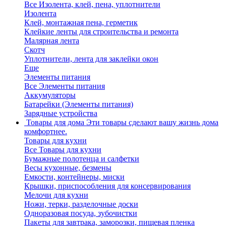
Все Изолента, клей, пена, уплотнители
Изолента
Клей, монтажная пена, герметик
Клейкие ленты для строительства и ремонта
Малярная лента
Скотч
Уплотнители, лента для заклейки окон
Еще
Элементы питания
Все Элементы питания
Аккумуляторы
Батарейки (Элементы питания)
Зарядные устройства
Товары для дома
Эти товары сделают вашу жизнь дома
комфортнее.
Товары для кухни
Все Товары для кухни
Бумажные полотенца и салфетки
Весы кухонные, безмены
Емкости, контейнеры, миски
Крышки, приспособления для консервирования
Мелочи для кухни
Ножи, терки, разделочные доски
Одноразовая посуда, зубочистки
Пакеты для завтрака, заморозки, пищевая пленка