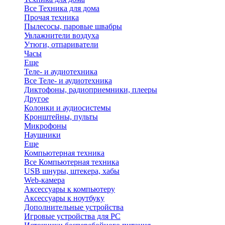
Все Техника для дома
Прочая техника
Пылесосы, паровые швабры
Увлажнители воздуха
Утюги, отпариватели
Часы
Еще
Теле- и аудиотехника
Все Теле- и аудиотехника
Диктофоны, радиоприемники, плееры
Другое
Колонки и аудиосистемы
Кронштейны, пульты
Микрофоны
Наушники
Еще
Компьютерная техника
Все Компьютерная техника
USB шнуры, штекера, хабы
Web-камера
Аксессуары к компьютеру
Аксессуары к ноутбуку
Дополнительные устройства
Игровые устройства для PC