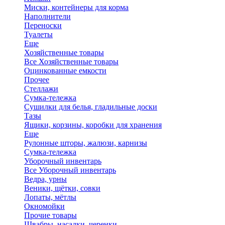
Миски, контейнеры для корма
Наполнители
Переноски
Туалеты
Еще
Хозяйственные товары
Все Хозяйственные товары
Оцинкованные емкости
Прочее
Стеллажи
Сумка-тележка
Сушилки для белья, гладильные доски
Тазы
Ящики, корзины, коробки для хранения
Еще
Рулонные шторы, жалюзи, карнизы
Сумка-тележка
Уборочный инвентарь
Все Уборочный инвентарь
Ведра, урны
Веники, щётки, совки
Лопаты, мётлы
Окномойки
Прочие товары
Швабры, насадки, черенки