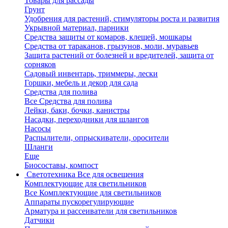
Товары для рассады
Грунт
Удобрения для растений, стимуляторы роста и развития
Укрывной материал, парники
Средства защиты от комаров, клещей, мошкары
Средства от тараканов, грызунов, моли, муравьев
Защита растений от болезней и вредителей, защита от
сорняков
Садовый инвентарь, триммеры, лески
Горшки, мебель и декор для сада
Средства для полива
Все Средства для полива
Лейки, баки, бочки, канистры
Насадки, переходники для шлангов
Насосы
Распылители, опрыскиватели, оросители
Шланги
Еще
Биосоставы, компост
Светотехника
Все для освещения
Комплектующие для светильников
Все Комплектующие для светильников
Аппараты пускорегулирующие
Арматура и рассеиватели для светильников
Датчики