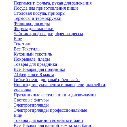
Пергамент, фольга, рукав для запекания
Посуда для приготовления пищи
Столовая посуда, приборы
Термосы и термокружки
Фильтры для воды
Формы для выпечки
Чайники, кофеварки, френч-прессы
Еще
Текстиль
Все Текстиль
Кухонный текстиль
Покрывала, пледы
Товары для праздника
Все Товары для праздника
23 февраля и 8 марта
Гибкий неон, дюралайт, белт лайт
Новогодние украшения и шары, ели, наклейки,
упаковка
Праздничные светильники и диско-лампы
Световые фигуры
Электрогирлянды
Электрогирлянды профессиональные
Еще
Товары для ванной комнаты и бани
Все Товары для ванной комнаты и бани