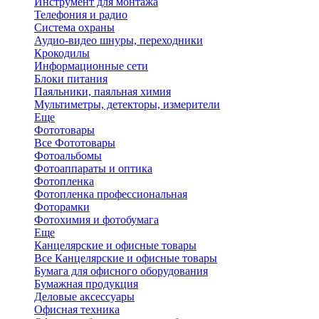
Инструмент для монтажа
Телефония и радио
Система охраны
Аудио-видео шнуры, переходники
Крокодилы
Информационные сети
Блоки питания
Паяльники, паяльная химия
Мультиметры, детекторы, измерители
Еще
Фототовары
Все Фототовары
Фотоальбомы
Фотоаппараты и оптика
Фотопленка
Фотопленка профессиональная
Фоторамки
Фотохимия и фотобумага
Еще
Канцелярские и офисные товары
Все Канцелярские и офисные товары
Бумага для офисного оборудования
Бумажная продукция
Деловые аксессуары
Офисная техника