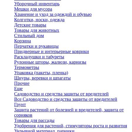
Уборочный инвентарь
Мешки для мусора
Хранение и уход за одеждой и обувью
Колготки, носки, одежда
Детские товары
Товары для животных
Стильный дом
Корзина
Перчатки и рукавицы
Придверные и интерьерные коврики
Раскладушки и табуреты
Рулонные шторы, жалюзи, карнизы
Термометры
Упаковка (пакеты, пленка)
Шнуры, веревки и шпагаты
Прочие
Еще
Садоводство и средства защиты от вредителей
Все Садоводство и средства защиты от вредителей
Грунт
Защита растений от болезней и вредителей, защита от
сорняков
Товары для рассады
Удобрения для растений, стимуляторы роста и развития
Укрывной материал, парники