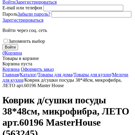
Войти
Зарегистрироваться
E-mail или телефон
Пароль
Забыли пароль?
Зарегистрироваться
Войти через соц. сеть
Запомнить выбор
Войти
0
Корзина
Товары в корзине
Корзина пуста
Корзина
Оформить заказ
Главная
/
Каталог
/
Товары для дома
/
Товары для кухни
/
Мелочи
для кухни
/
Коврик д/сушки посуды 38*48см, микрофибра,
ЛЕТО арт.60196 Master House
Коврик д/сушки посуды
38*48см, микрофибра, ЛЕТО
арт.60196 MasterHouse
(563245)