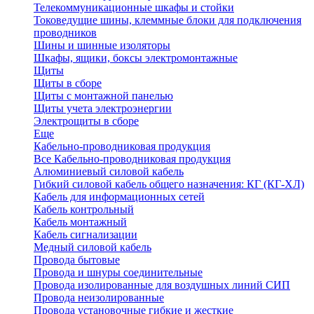
Телекоммуникационные шкафы и стойки
Токоведущие шины, клеммные блоки для подключения
проводников
Шины и шинные изоляторы
Шкафы, ящики, боксы электромонтажные
Щиты
Щиты в сборе
Щиты с монтажной панелью
Щиты учета электроэнергии
Электрощиты в сборе
Еще
Кабельно-проводниковая продукция
Все Кабельно-проводниковая продукция
Алюминиевый силовой кабель
Гибкий силовой кабель общего назначения: КГ (КГ-ХЛ)
Кабель для информационных сетей
Кабель контрольный
Кабель монтажный
Кабель сигнализации
Медный силовой кабель
Провода бытовые
Провода и шнуры соединительные
Провода изолированные для воздушных линий СИП
Провода неизолированные
Провода установочные гибкие и жесткие