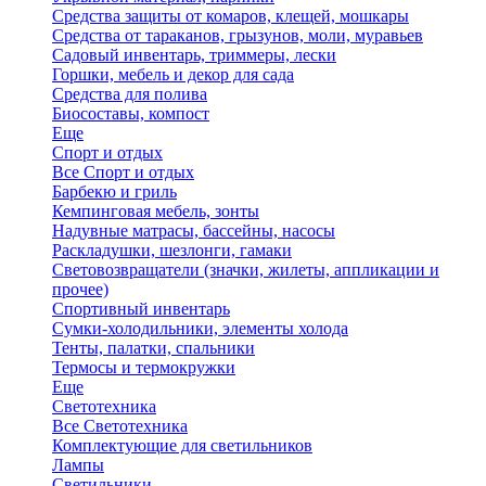
Средства защиты от комаров, клещей, мошкары
Средства от тараканов, грызунов, моли, муравьев
Садовый инвентарь, триммеры, лески
Горшки, мебель и декор для сада
Средства для полива
Биосоставы, компост
Еще
Спорт и отдых
Все Спорт и отдых
Барбекю и гриль
Кемпинговая мебель, зонты
Надувные матрасы, бассейны, насосы
Раскладушки, шезлонги, гамаки
Световозвращатели (значки, жилеты, аппликации и
прочее)
Спортивный инвентарь
Сумки-холодильники, элементы холода
Тенты, палатки, спальники
Термосы и термокружки
Еще
Светотехника
Все Светотехника
Комплектующие для светильников
Лампы
Светильники