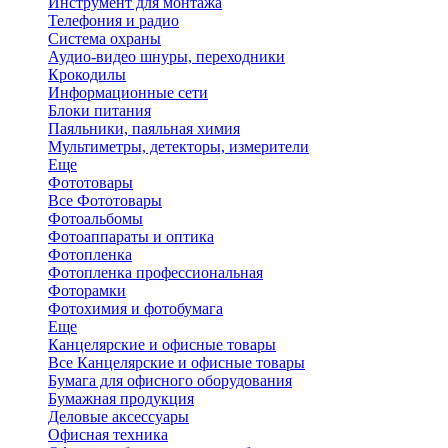
Инструмент для монтажа
Телефония и радио
Система охраны
Аудио-видео шнуры, переходники
Крокодилы
Информационные сети
Блоки питания
Паяльники, паяльная химия
Мультиметры, детекторы, измерители
Еще
Фототовары
Все Фототовары
Фотоальбомы
Фотоаппараты и оптика
Фотопленка
Фотопленка профессиональная
Фоторамки
Фотохимия и фотобумага
Еще
Канцелярские и офисные товары
Все Канцелярские и офисные товары
Бумага для офисного оборудования
Бумажная продукция
Деловые аксессуары
Офисная техника