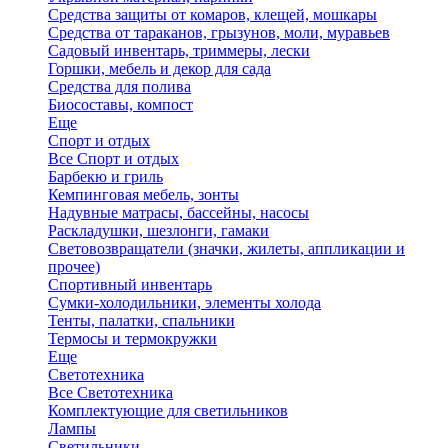
Средства защиты от комаров, клещей, мошкары
Средства от тараканов, грызунов, моли, муравьев
Садовый инвентарь, триммеры, лески
Горшки, мебель и декор для сада
Средства для полива
Биосоставы, компост
Еще
Спорт и отдых
Все Спорт и отдых
Барбекю и гриль
Кемпинговая мебель, зонты
Надувные матрасы, бассейны, насосы
Раскладушки, шезлонги, гамаки
Световозвращатели (значки, жилеты, аппликации и
прочее)
Спортивный инвентарь
Сумки-холодильники, элементы холода
Тенты, палатки, спальники
Термосы и термокружки
Еще
Светотехника
Все Светотехника
Комплектующие для светильников
Лампы
Светильники