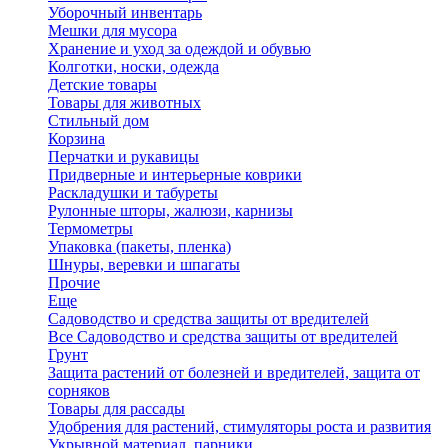
Уборочный инвентарь
Мешки для мусора
Хранение и уход за одеждой и обувью
Колготки, носки, одежда
Детские товары
Товары для животных
Стильный дом
Корзина
Перчатки и рукавицы
Придверные и интерьерные коврики
Раскладушки и табуреты
Рулонные шторы, жалюзи, карнизы
Термометры
Упаковка (пакеты, пленка)
Шнуры, веревки и шпагаты
Прочие
Еще
Садоводство и средства защиты от вредителей
Все Садоводство и средства защиты от вредителей
Грунт
Защита растений от болезней и вредителей, защита от
сорняков
Товары для рассады
Удобрения для растений, стимуляторы роста и развития
Укрывной материал, парники