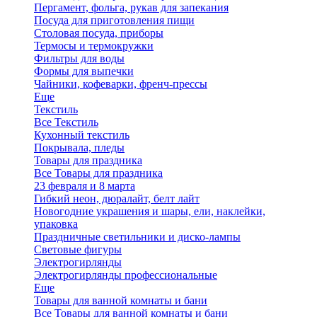
Пергамент, фольга, рукав для запекания
Посуда для приготовления пищи
Столовая посуда, приборы
Термосы и термокружки
Фильтры для воды
Формы для выпечки
Чайники, кофеварки, френч-прессы
Еще
Текстиль
Все Текстиль
Кухонный текстиль
Покрывала, пледы
Товары для праздника
Все Товары для праздника
23 февраля и 8 марта
Гибкий неон, дюралайт, белт лайт
Новогодние украшения и шары, ели, наклейки,
упаковка
Праздничные светильники и диско-лампы
Световые фигуры
Электрогирлянды
Электрогирлянды профессиональные
Еще
Товары для ванной комнаты и бани
Все Товары для ванной комнаты и бани