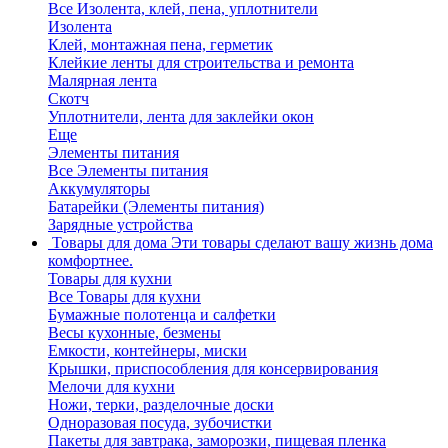
Все Изолента, клей, пена, уплотнители
Изолента
Клей, монтажная пена, герметик
Клейкие ленты для строительства и ремонта
Малярная лента
Скотч
Уплотнители, лента для заклейки окон
Еще
Элементы питания
Все Элементы питания
Аккумуляторы
Батарейки (Элементы питания)
Зарядные устройства
Товары для дома
Эти товары сделают вашу жизнь дома
комфортнее.
Товары для кухни
Все Товары для кухни
Бумажные полотенца и салфетки
Весы кухонные, безмены
Емкости, контейнеры, миски
Крышки, приспособления для консервирования
Мелочи для кухни
Ножи, терки, разделочные доски
Одноразовая посуда, зубочистки
Пакеты для завтрака, заморозки, пищевая пленка