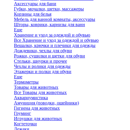
Аксессуары для бани
Губки, мочалки, щетки, массажеры
Корзины для белья
Мебель для ванной комнаты, аксессуары
Шторы, коврики, карнизы для ванн
Еще
Хранение и уход за одеждой и обувью
Все Хранение и уход за одеждой и обувью
Вешалки, крючки и плечики для одежды
Дождевики, чехлы для обуви
Рожки, сушилки и щетки для обуви
Стельки, шнурки и прочее
Чехлы и ролики для одежды
Этажерки и полки для обуви
Еще
Термометры
Товары для животных
Все Товары для животных
Аквариумистика
Амуниция (поводки, ошейники)
Гигиена для животных
Груминг
Игрушки для животных
Когтеточки
Лежаки