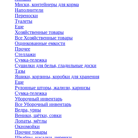
Миски, контейнеры для корма
Наполнители
Переноски
Туалеты
Еще
Хозяйственные товары
Все Хозяйственные товары
Оцинкованные емкости
Прочее
Стеллажи
Сумка-тележка
Сушилки для белья, гладильные доски
Тазы
Ящики, корзины, коробки для хранения
Еще
Рулонные шторы, жалюзи, карнизы
Сумка-тележка
Уборочный инвентарь
Все Уборочный инвентарь
Ведра, урны
Веники, щётки, совки
Лопаты, мётлы
Окномойки
Прочие товары
Швабры, насадки, черенки