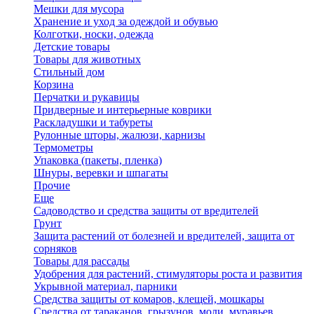
Мешки для мусора
Хранение и уход за одеждой и обувью
Колготки, носки, одежда
Детские товары
Товары для животных
Стильный дом
Корзина
Перчатки и рукавицы
Придверные и интерьерные коврики
Раскладушки и табуреты
Рулонные шторы, жалюзи, карнизы
Термометры
Упаковка (пакеты, пленка)
Шнуры, веревки и шпагаты
Прочие
Еще
Садоводство и средства защиты от вредителей
Грунт
Защита растений от болезней и вредителей, защита от
сорняков
Товары для рассады
Удобрения для растений, стимуляторы роста и развития
Укрывной материал, парники
Средства защиты от комаров, клещей, мошкары
Средства от тараканов, грызунов, моли, муравьев