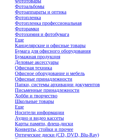
Фототовары
Фотоальбомы
Фотоаппараты и оптика
Фотопленка
Фотопленка профессиональная
Фоторамки
Фотохимия и фотобумага
Еще
Канцелярские и офисные товары
Бумага для офисного оборудования
Бумажная продукция
Деловые аксессуары
Офисная техника
Офисное оборудование и мебель
Офисные принадлежности
Папки, системы архивации документов
Письменные принадлежности
Хобби и творчество
Школьные товары
Еще
Носители информации
Аудио и видео кассеты
Карты памяти, флеш-диски
Конверты, стойки и прочее
Оптические диски (CD, DVD, Blu-Ray)