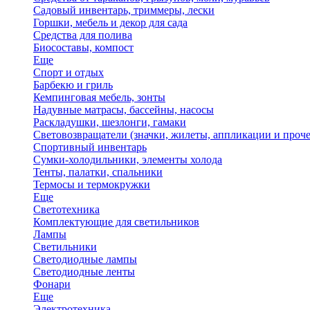
Садовый инвентарь, триммеры, лески
Горшки, мебель и декор для сада
Средства для полива
Биосоставы, компост
Еще
Спорт и отдых
Барбекю и гриль
Кемпинговая мебель, зонты
Надувные матрасы, бассейны, насосы
Раскладушки, шезлонги, гамаки
Световозвращатели (значки, жилеты, аппликации и проче
Спортивный инвентарь
Сумки-холодильники, элементы холода
Тенты, палатки, спальники
Термосы и термокружки
Еще
Светотехника
Комплектующие для светильников
Лампы
Светильники
Светодиодные лампы
Светодиодные ленты
Фонари
Еще
Электротехника