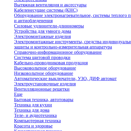
Вытяжная вентиляция и аксессуары
Кабеленесущие системы (КНС)
Оборудование электронагревательное, системы теплого п
и антиобледенения
Силовые удлинители-длинномеры
Устройства для умного дома
Электромонтажные изделия
Электромонтажные инструменты, средства индивидуаль
защиты и контрольно-измерительная аппаратура
Справочно-информационное оборудование
Система щитовой проводки
Кабельно-проводниковая продукция
Высоковольтное оборудование
Низковольтное оборудование
Автоматические выключатели, УЗО, ДИФ автомат
Электроустановочные изделия
Вентилляционные решетки
Еще
Бытовая техника, автотовары
Техника для кухни
Техника для дома
Теле- и аудиотехника
Компьютерная техника
Красота и здоровье