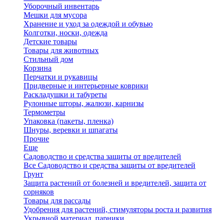
Уборочный инвентарь
Мешки для мусора
Хранение и уход за одеждой и обувью
Колготки, носки, одежда
Детские товары
Товары для животных
Стильный дом
Корзина
Перчатки и рукавицы
Придверные и интерьерные коврики
Раскладушки и табуреты
Рулонные шторы, жалюзи, карнизы
Термометры
Упаковка (пакеты, пленка)
Шнуры, веревки и шпагаты
Прочие
Еще
Садоводство и средства защиты от вредителей
Все Садоводство и средства защиты от вредителей
Грунт
Защита растений от болезней и вредителей, защита от
сорняков
Товары для рассады
Удобрения для растений, стимуляторы роста и развития
Укрывной материал, парники