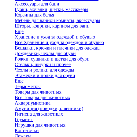
Аксессуары для бани
Губки, мочалки, щетки, массажеры
Корзины для белья
Мебель для ванной комнаты, аксессуары
Шторы, коврики, карнизы для ванн
Еще
Хранение и уход за одеждой и обувью
Все Хранение и уход за одеждой и обувью
Вешалки, крючки и плечики для одежды
Дождевики, чехлы для обуви
Рожки, сушилки и щетки для обуви
Стельки, шнурки и прочее
Чехлы и ролики для одежды
Этажерки и полки для обуви
Еще
Термометры
Товары для животных
Все Товары для животных
Аквариумистика
Амуниция (поводки, ошейники)
Гигиена для животных
Груминг
Игрушки для животных
Когтеточки
Лежаки