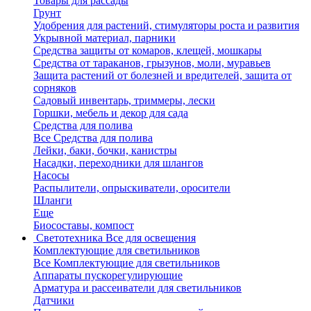
Товары для рассады
Грунт
Удобрения для растений, стимуляторы роста и развития
Укрывной материал, парники
Средства защиты от комаров, клещей, мошкары
Средства от тараканов, грызунов, моли, муравьев
Защита растений от болезней и вредителей, защита от
сорняков
Садовый инвентарь, триммеры, лески
Горшки, мебель и декор для сада
Средства для полива
Все Средства для полива
Лейки, баки, бочки, канистры
Насадки, переходники для шлангов
Насосы
Распылители, опрыскиватели, оросители
Шланги
Еще
Биосоставы, компост
Светотехника
Все для освещения
Комплектующие для светильников
Все Комплектующие для светильников
Аппараты пускорегулирующие
Арматура и рассеиватели для светильников
Датчики