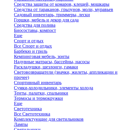
Средства защиты от комаров, клещей, мошкары
Средства от тараканов, грызунов, моли, муравьев
Садовый инвентарь, триммеры, лески
Горшки, мебель и декор для сада
Средства для полива
Биосоставы, компост
Еще
Спорт и отдых
Все Спорт и отдых
Барбекю и гриль
Кемпинговая мебель, зонты
Надувные матрасы, бассейны, насосы
Раскладушки, шезлонги, гамаки
Световозвращатели (значки, жилеты, аппликации и
прочее)
Спортивный инвентарь
Сумки-холодильники, элементы холода
Тенты, палатки, спальники
Термосы и термокружки
Еще
Светотехника
Все Светотехника
Комплектующие для светильников
Лампы
Светильники