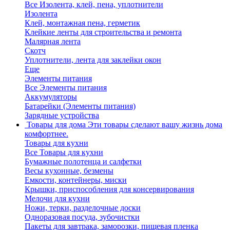
Все Изолента, клей, пена, уплотнители
Изолента
Клей, монтажная пена, герметик
Клейкие ленты для строительства и ремонта
Малярная лента
Скотч
Уплотнители, лента для заклейки окон
Еще
Элементы питания
Все Элементы питания
Аккумуляторы
Батарейки (Элементы питания)
Зарядные устройства
Товары для дома
Эти товары сделают вашу жизнь дома
комфортнее.
Товары для кухни
Все Товары для кухни
Бумажные полотенца и салфетки
Весы кухонные, безмены
Емкости, контейнеры, миски
Крышки, приспособления для консервирования
Мелочи для кухни
Ножи, терки, разделочные доски
Одноразовая посуда, зубочистки
Пакеты для завтрака, заморозки, пищевая пленка