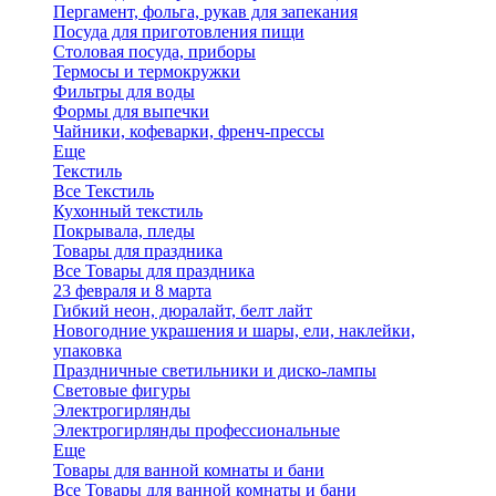
Пергамент, фольга, рукав для запекания
Посуда для приготовления пищи
Столовая посуда, приборы
Термосы и термокружки
Фильтры для воды
Формы для выпечки
Чайники, кофеварки, френч-прессы
Еще
Текстиль
Все Текстиль
Кухонный текстиль
Покрывала, пледы
Товары для праздника
Все Товары для праздника
23 февраля и 8 марта
Гибкий неон, дюралайт, белт лайт
Новогодние украшения и шары, ели, наклейки,
упаковка
Праздничные светильники и диско-лампы
Световые фигуры
Электрогирлянды
Электрогирлянды профессиональные
Еще
Товары для ванной комнаты и бани
Все Товары для ванной комнаты и бани