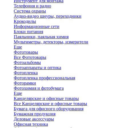
Инструмент для монтажа
Телефония и радио
Система охраны
Аудио-видео шнуры, переходники
Крокодилы
Информационные сети
Блоки питания
Паяльники, паяльная химия
Мультиметры, детекторы, измерители
Еще
Фототовары
Все Фототовары
Фотоальбомы
Фотоаппараты и оптика
Фотопленка
Фотопленка профессиональная
Фоторамки
Фотохимия и фотобумага
Еще
Канцелярские и офисные товары
Все Канцелярские и офисные товары
Бумага для офисного оборудования
Бумажная продукция
Деловые аксессуары
Офисная техника