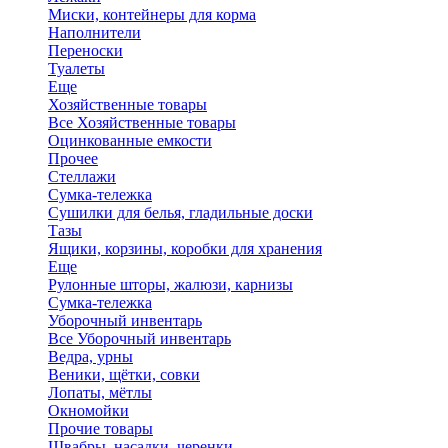
Миски, контейнеры для корма
Наполнители
Переноски
Туалеты
Еще
Хозяйственные товары
Все Хозяйственные товары
Оцинкованные емкости
Прочее
Стеллажи
Сумка-тележка
Сушилки для белья, гладильные доски
Тазы
Ящики, корзины, коробки для хранения
Еще
Рулонные шторы, жалюзи, карнизы
Сумка-тележка
Уборочный инвентарь
Все Уборочный инвентарь
Ведра, урны
Веники, щётки, совки
Лопаты, мётлы
Окномойки
Прочие товары
Швабры, насадки, черенки