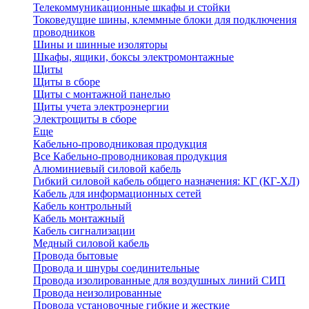
Телекоммуникационные шкафы и стойки
Токоведущие шины, клеммные блоки для подключения
проводников
Шины и шинные изоляторы
Шкафы, ящики, боксы электромонтажные
Щиты
Щиты в сборе
Щиты с монтажной панелью
Щиты учета электроэнергии
Электрощиты в сборе
Еще
Кабельно-проводниковая продукция
Все Кабельно-проводниковая продукция
Алюминиевый силовой кабель
Гибкий силовой кабель общего назначения: КГ (КГ-ХЛ)
Кабель для информационных сетей
Кабель контрольный
Кабель монтажный
Кабель сигнализации
Медный силовой кабель
Провода бытовые
Провода и шнуры соединительные
Провода изолированные для воздушных линий СИП
Провода неизолированные
Провода установочные гибкие и жесткие