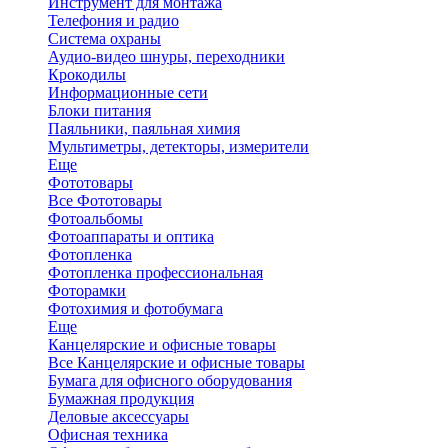
Инструмент для монтажа
Телефония и радио
Система охраны
Аудио-видео шнуры, переходники
Крокодилы
Информационные сети
Блоки питания
Паяльники, паяльная химия
Мультиметры, детекторы, измерители
Еще
Фототовары
Все Фототовары
Фотоальбомы
Фотоаппараты и оптика
Фотопленка
Фотопленка профессиональная
Фоторамки
Фотохимия и фотобумага
Еще
Канцелярские и офисные товары
Все Канцелярские и офисные товары
Бумага для офисного оборудования
Бумажная продукция
Деловые аксессуары
Офисная техника