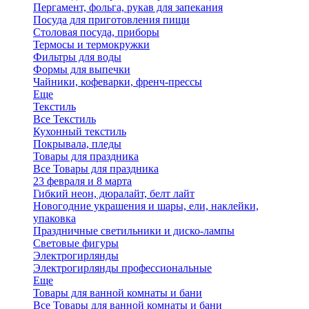
Пергамент, фольга, рукав для запекания
Посуда для приготовления пищи
Столовая посуда, приборы
Термосы и термокружки
Фильтры для воды
Формы для выпечки
Чайники, кофеварки, френч-прессы
Еще
Текстиль
Все Текстиль
Кухонный текстиль
Покрывала, пледы
Товары для праздника
Все Товары для праздника
23 февраля и 8 марта
Гибкий неон, дюралайт, белт лайт
Новогодние украшения и шары, ели, наклейки,
упаковка
Праздничные светильники и диско-лампы
Световые фигуры
Электрогирлянды
Электрогирлянды профессиональные
Еще
Товары для ванной комнаты и бани
Все Товары для ванной комнаты и бани