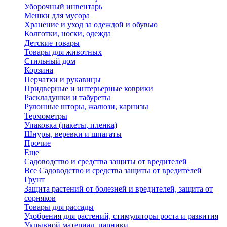
Уборочный инвентарь
Мешки для мусора
Хранение и уход за одеждой и обувью
Колготки, носки, одежда
Детские товары
Товары для животных
Стильный дом
Корзина
Перчатки и рукавицы
Придверные и интерьерные коврики
Раскладушки и табуреты
Рулонные шторы, жалюзи, карнизы
Термометры
Упаковка (пакеты, пленка)
Шнуры, веревки и шпагаты
Прочие
Еще
Садоводство и средства защиты от вредителей
Все Садоводство и средства защиты от вредителей
Грунт
Защита растений от болезней и вредителей, защита от
сорняков
Товары для рассады
Удобрения для растений, стимуляторы роста и развития
Укрывной материал, парники