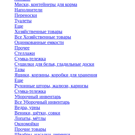
Миски, контейнеры для корма
Наполнители
Переноски
Туалеты
Еще
Хозяйственные товары
Все Хозяйственные товары
Оцинкованные емкости
Прочее
Стеллажи
Сумка-тележка
Сушилки для белья, гладильные доски
Тазы
Ящики, корзины, коробки для хранения
Еще
Рулонные шторы, жалюзи, карнизы
Сумка-тележка
Уборочный инвентарь
Все Уборочный инвентарь
Ведра, урны
Веники, щётки, совки
Лопаты, мётлы
Окномойки
Прочие товары
Швабры, насадки, черенки