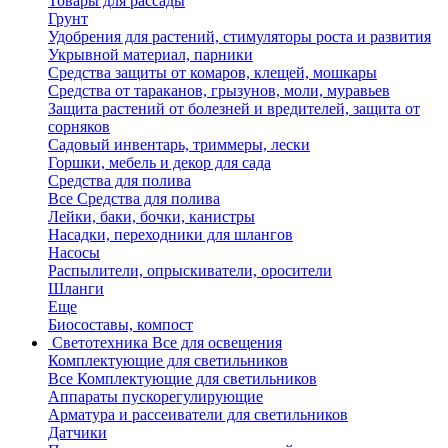
Товары для рассады
Грунт
Удобрения для растений, стимуляторы роста и развития
Укрывной материал, парники
Средства защиты от комаров, клещей, мошкары
Средства от тараканов, грызунов, моли, муравьев
Защита растений от болезней и вредителей, защита от
сорняков
Садовый инвентарь, триммеры, лески
Горшки, мебель и декор для сада
Средства для полива
Все Средства для полива
Лейки, баки, бочки, канистры
Насадки, переходники для шлангов
Насосы
Распылители, опрыскиватели, оросители
Шланги
Еще
Биосоставы, компост
Светотехника
Все для освещения
Комплектующие для светильников
Все Комплектующие для светильников
Аппараты пускорегулирующие
Арматура и рассеиватели для светильников
Датчики