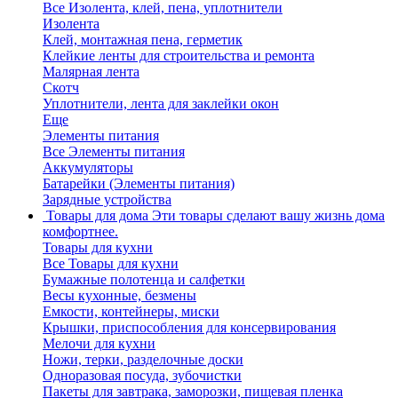
Все Изолента, клей, пена, уплотнители
Изолента
Клей, монтажная пена, герметик
Клейкие ленты для строительства и ремонта
Малярная лента
Скотч
Уплотнители, лента для заклейки окон
Еще
Элементы питания
Все Элементы питания
Аккумуляторы
Батарейки (Элементы питания)
Зарядные устройства
Товары для дома
Эти товары сделают вашу жизнь дома
комфортнее.
Товары для кухни
Все Товары для кухни
Бумажные полотенца и салфетки
Весы кухонные, безмены
Емкости, контейнеры, миски
Крышки, приспособления для консервирования
Мелочи для кухни
Ножи, терки, разделочные доски
Одноразовая посуда, зубочистки
Пакеты для завтрака, заморозки, пищевая пленка