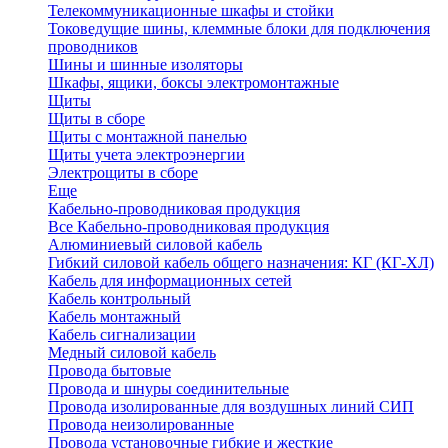
Телекоммуникационные шкафы и стойки
Токоведущие шины, клеммные блоки для подключения
проводников
Шины и шинные изоляторы
Шкафы, ящики, боксы электромонтажные
Щиты
Щиты в сборе
Щиты с монтажной панелью
Щиты учета электроэнергии
Электрощиты в сборе
Еще
Кабельно-проводниковая продукция
Все Кабельно-проводниковая продукция
Алюминиевый силовой кабель
Гибкий силовой кабель общего назначения: КГ (КГ-ХЛ)
Кабель для информационных сетей
Кабель контрольный
Кабель монтажный
Кабель сигнализации
Медный силовой кабель
Провода бытовые
Провода и шнуры соединительные
Провода изолированные для воздушных линий СИП
Провода неизолированные
Провода установочные гибкие и жесткие