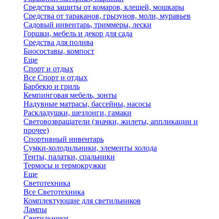
Средства защиты от комаров, клещей, мошкары
Средства от тараканов, грызунов, моли, муравьев
Садовый инвентарь, триммеры, лески
Горшки, мебель и декор для сада
Средства для полива
Биосоставы, компост
Еще
Спорт и отдых
Все Спорт и отдых
Барбекю и гриль
Кемпинговая мебель, зонты
Надувные матрасы, бассейны, насосы
Раскладушки, шезлонги, гамаки
Световозвращатели (значки, жилеты, аппликации и
прочее)
Спортивный инвентарь
Сумки-холодильники, элементы холода
Тенты, палатки, спальники
Термосы и термокружки
Еще
Светотехника
Все Светотехника
Комплектующие для светильников
Лампы
Светильники