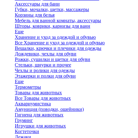
Аксессуары для бани
Губки, мочалки, щетки, массажеры
Корзины для белья
Мебель для ванной комнаты, аксессуары
Шторы, коврики, карнизы для ванн
Еще
Хранение и уход за одеждой и обувью
Все Хранение и уход за одеждой и обувью
Вешалки, крючки и плечики для одежды
Дождевики, чехлы для обуви
Рожки, сушилки и щетки для обуви
Стельки, шнурки и прочее
Чехлы и ролики для одежды
Этажерки и полки для обуви
Еще
Термометры
Товары для животных
Все Товары для животных
Аквариумистика
Амуниция (поводки, ошейники)
Гигиена для животных
Груминг
Игрушки для животных
Когтеточки
Лежаки