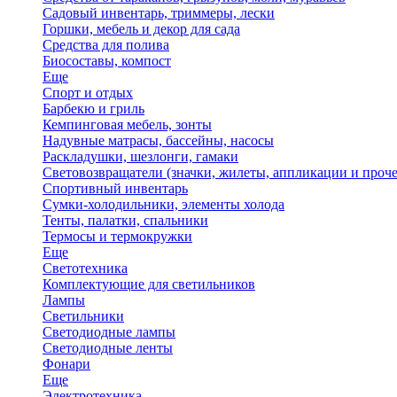
Садовый инвентарь, триммеры, лески
Горшки, мебель и декор для сада
Средства для полива
Биосоставы, компост
Еще
Спорт и отдых
Барбекю и гриль
Кемпинговая мебель, зонты
Надувные матрасы, бассейны, насосы
Раскладушки, шезлонги, гамаки
Световозвращатели (значки, жилеты, аппликации и проче
Спортивный инвентарь
Сумки-холодильники, элементы холода
Тенты, палатки, спальники
Термосы и термокружки
Еще
Светотехника
Комплектующие для светильников
Лампы
Светильники
Светодиодные лампы
Светодиодные ленты
Фонари
Еще
Электротехника