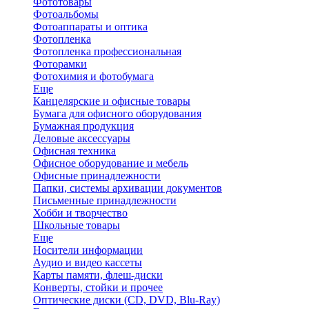
Фототовары
Фотоальбомы
Фотоаппараты и оптика
Фотопленка
Фотопленка профессиональная
Фоторамки
Фотохимия и фотобумага
Еще
Канцелярские и офисные товары
Бумага для офисного оборудования
Бумажная продукция
Деловые аксессуары
Офисная техника
Офисное оборудование и мебель
Офисные принадлежности
Папки, системы архивации документов
Письменные принадлежности
Хобби и творчество
Школьные товары
Еще
Носители информации
Аудио и видео кассеты
Карты памяти, флеш-диски
Конверты, стойки и прочее
Оптические диски (CD, DVD, Blu-Ray)