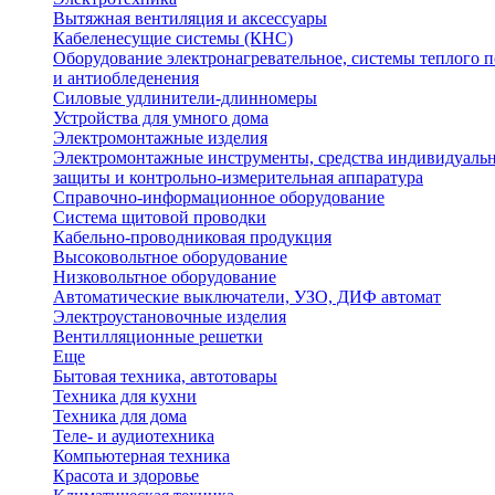
Вытяжная вентиляция и аксессуары
Кабеленесущие системы (КНС)
Оборудование электронагревательное, системы теплого п
и антиобледенения
Силовые удлинители-длинномеры
Устройства для умного дома
Электромонтажные изделия
Электромонтажные инструменты, средства индивидуаль
защиты и контрольно-измерительная аппаратура
Справочно-информационное оборудование
Система щитовой проводки
Кабельно-проводниковая продукция
Высоковольтное оборудование
Низковольтное оборудование
Автоматические выключатели, УЗО, ДИФ автомат
Электроустановочные изделия
Вентилляционные решетки
Еще
Бытовая техника, автотовары
Техника для кухни
Техника для дома
Теле- и аудиотехника
Компьютерная техника
Красота и здоровье