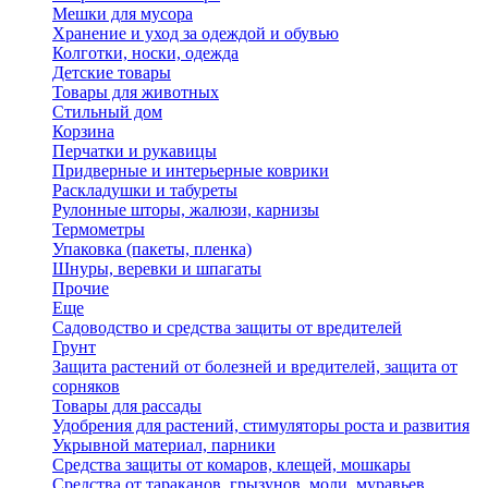
Мешки для мусора
Хранение и уход за одеждой и обувью
Колготки, носки, одежда
Детские товары
Товары для животных
Стильный дом
Корзина
Перчатки и рукавицы
Придверные и интерьерные коврики
Раскладушки и табуреты
Рулонные шторы, жалюзи, карнизы
Термометры
Упаковка (пакеты, пленка)
Шнуры, веревки и шпагаты
Прочие
Еще
Садоводство и средства защиты от вредителей
Грунт
Защита растений от болезней и вредителей, защита от
сорняков
Товары для рассады
Удобрения для растений, стимуляторы роста и развития
Укрывной материал, парники
Средства защиты от комаров, клещей, мошкары
Средства от тараканов, грызунов, моли, муравьев