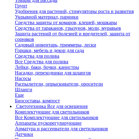
Товары для рассады
Грунт
Удобрения для растений, стимуляторы роста и развития
Укрывной материал, парники
Средства защиты от комаров, клещей, мошкары
Средства от тараканов, грызунов, моли, муравьев
Защита растений от болезней и вредителей, защита от
сорняков
Садовый инвентарь, триммеры, лески
Горшки, мебель и декор для сада
Средства для полива
Все Средства для полива
Лейки, баки, бочки, канистры
Насадки, переходники для шлангов
Насосы
Распылители, опрыскиватели, оросители
Шланги
Еще
Биосоставы, компост
Светотехника
Все для освещения
Комплектующие для светильников
Все Комплектующие для светильников
Аппараты пускорегулирующие
Арматура и рассеиватели для светильников
Датчики