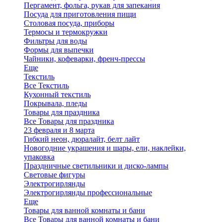
Пергамент, фольга, рукав для запекания
Посуда для приготовления пищи
Столовая посуда, приборы
Термосы и термокружки
Фильтры для воды
Формы для выпечки
Чайники, кофеварки, френч-прессы
Еще
Текстиль
Все Текстиль
Кухонный текстиль
Покрывала, пледы
Товары для праздника
Все Товары для праздника
23 февраля и 8 марта
Гибкий неон, дюралайт, белт лайт
Новогодние украшения и шары, ели, наклейки,
упаковка
Праздничные светильники и диско-лампы
Световые фигуры
Электрогирлянды
Электрогирлянды профессиональные
Еще
Товары для ванной комнаты и бани
Все Товары для ванной комнаты и бани