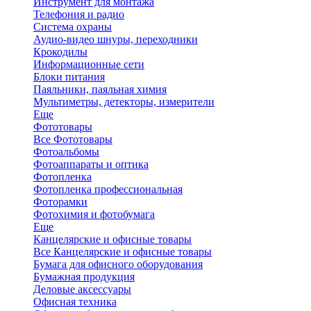
Инструмент для монтажа
Телефония и радио
Система охраны
Аудио-видео шнуры, переходники
Крокодилы
Информационные сети
Блоки питания
Паяльники, паяльная химия
Мультиметры, детекторы, измерители
Еще
Фототовары
Все Фототовары
Фотоальбомы
Фотоаппараты и оптика
Фотопленка
Фотопленка профессиональная
Фоторамки
Фотохимия и фотобумага
Еще
Канцелярские и офисные товары
Все Канцелярские и офисные товары
Бумага для офисного оборудования
Бумажная продукция
Деловые аксессуары
Офисная техника