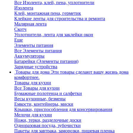
Все Изолента, клей, пена, уплотнители
Изолента
Клей, монтажная пена, герметик
Клейкие ленты для строительства и ремонта
Малярная лента
Скотч
Уплотнители, лента для заклейки окон
Еще
Элементы питания
Все Элементы питания
Аккумуляторы
Батарейки (Элементы питания)
Зарядные устройства
Товары для дома
Эти товары сделают вашу жизнь дома
комфортнее.
Товары для кухни
Все Товары для кухни
Бумажные полотенца и салфетки
Весы кухонные, безмены
Емкости, контейнеры, миски
Крышки, приспособления для консервирования
Мелочи для кухни
Ножи, терки, разделочные доски
Одноразовая посуда, зубочистки
Пакеты для завтрака, заморозки, пищевая пленка