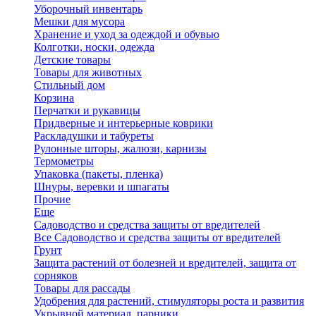
Уборочный инвентарь
Мешки для мусора
Хранение и уход за одеждой и обувью
Колготки, носки, одежда
Детские товары
Товары для животных
Стильный дом
Корзина
Перчатки и рукавицы
Придверные и интерьерные коврики
Раскладушки и табуреты
Рулонные шторы, жалюзи, карнизы
Термометры
Упаковка (пакеты, пленка)
Шнуры, веревки и шпагаты
Прочие
Еще
Садоводство и средства защиты от вредителей
Все Садоводство и средства защиты от вредителей
Грунт
Защита растений от болезней и вредителей, защита от
сорняков
Товары для рассады
Удобрения для растений, стимуляторы роста и развития
Укрывной материал, парники