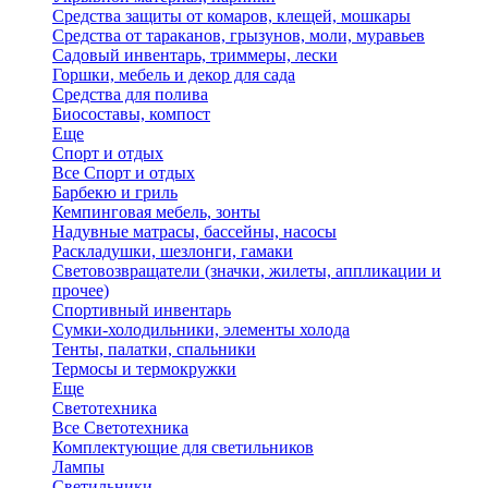
Средства защиты от комаров, клещей, мошкары
Средства от тараканов, грызунов, моли, муравьев
Садовый инвентарь, триммеры, лески
Горшки, мебель и декор для сада
Средства для полива
Биосоставы, компост
Еще
Спорт и отдых
Все Спорт и отдых
Барбекю и гриль
Кемпинговая мебель, зонты
Надувные матрасы, бассейны, насосы
Раскладушки, шезлонги, гамаки
Световозвращатели (значки, жилеты, аппликации и
прочее)
Спортивный инвентарь
Сумки-холодильники, элементы холода
Тенты, палатки, спальники
Термосы и термокружки
Еще
Светотехника
Все Светотехника
Комплектующие для светильников
Лампы
Светильники