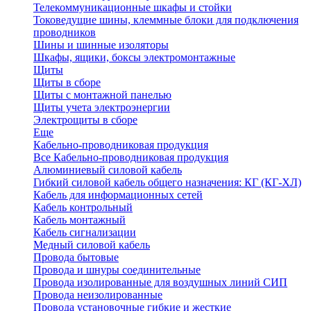
Телекоммуникационные шкафы и стойки
Токоведущие шины, клеммные блоки для подключения
проводников
Шины и шинные изоляторы
Шкафы, ящики, боксы электромонтажные
Щиты
Щиты в сборе
Щиты с монтажной панелью
Щиты учета электроэнергии
Электрощиты в сборе
Еще
Кабельно-проводниковая продукция
Все Кабельно-проводниковая продукция
Алюминиевый силовой кабель
Гибкий силовой кабель общего назначения: КГ (КГ-ХЛ)
Кабель для информационных сетей
Кабель контрольный
Кабель монтажный
Кабель сигнализации
Медный силовой кабель
Провода бытовые
Провода и шнуры соединительные
Провода изолированные для воздушных линий СИП
Провода неизолированные
Провода установочные гибкие и жесткие