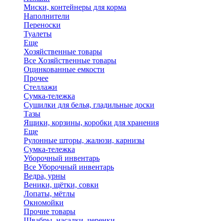
Миски, контейнеры для корма
Наполнители
Переноски
Туалеты
Еще
Хозяйственные товары
Все Хозяйственные товары
Оцинкованные емкости
Прочее
Стеллажи
Сумка-тележка
Сушилки для белья, гладильные доски
Тазы
Ящики, корзины, коробки для хранения
Еще
Рулонные шторы, жалюзи, карнизы
Сумка-тележка
Уборочный инвентарь
Все Уборочный инвентарь
Ведра, урны
Веники, щётки, совки
Лопаты, мётлы
Окномойки
Прочие товары
Швабры, насадки, черенки