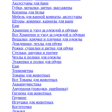
Аксессуары для бани
Губки, мочалки, щетки, массажеры
Корзины для белья
Мебель для ванной комнаты, аксессуары
Шторы, коврики, карнизы для ванн
Еще
Хранение и уход за одеждой и обувью
Все Хранение и уход за одеждой и обувью
Вешалки, крючки и плечики для одежды
Дождевики, чехлы для обуви
Рожки, сушилки и щетки для обуви
Стельки, шнурки и прочее
Чехлы и ролики для одежды
Этажерки и полки для обуви
Еще
Термометры
Товары для животных
Все Товары для животных
Аквариумистика
Амуниция (поводки, ошейники)
Гигиена для животных
Груминг
Игрушки для животных
Когтеточки
Лежаки