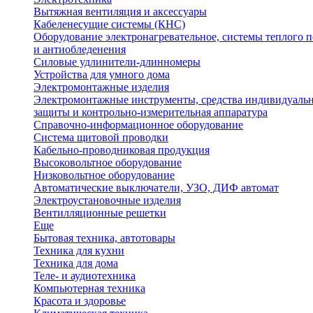
Вытяжная вентиляция и аксессуары
Кабеленесущие системы (КНС)
Оборудование электронагревательное, системы теплого п
и антиобледенения
Силовые удлинители-длинномеры
Устройства для умного дома
Электромонтажные изделия
Электромонтажные инструменты, средства индивидуаль
защиты и контрольно-измерительная аппаратура
Справочно-информационное оборудование
Система щитовой проводки
Кабельно-проводниковая продукция
Высоковольтное оборудование
Низковольтное оборудование
Автоматические выключатели, УЗО, ДИФ автомат
Электроустановочные изделия
Вентилляционные решетки
Еще
Бытовая техника, автотовары
Техника для кухни
Техника для дома
Теле- и аудиотехника
Компьютерная техника
Красота и здоровье