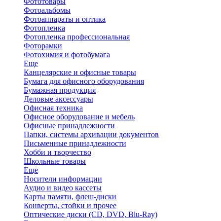
Фототовары
Фотоальбомы
Фотоаппараты и оптика
Фотопленка
Фотопленка профессиональная
Фоторамки
Фотохимия и фотобумага
Еще
Канцелярские и офисные товары
Бумага для офисного оборудования
Бумажная продукция
Деловые аксессуары
Офисная техника
Офисное оборудование и мебель
Офисные принадлежности
Папки, системы архивации документов
Письменные принадлежности
Хобби и творчество
Школьные товары
Еще
Носители информации
Аудио и видео кассеты
Карты памяти, флеш-диски
Конверты, стойки и прочее
Оптические диски (CD, DVD, Blu-Ray)