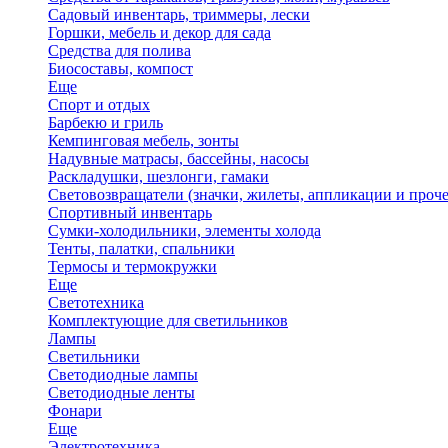
Садовый инвентарь, триммеры, лески
Горшки, мебель и декор для сада
Средства для полива
Биосоставы, компост
Еще
Спорт и отдых
Барбекю и гриль
Кемпинговая мебель, зонты
Надувные матрасы, бассейны, насосы
Раскладушки, шезлонги, гамаки
Световозвращатели (значки, жилеты, аппликации и проче
Спортивный инвентарь
Сумки-холодильники, элементы холода
Тенты, палатки, спальники
Термосы и термокружки
Еще
Светотехника
Комплектующие для светильников
Лампы
Светильники
Светодиодные лампы
Светодиодные ленты
Фонари
Еще
Электротехника