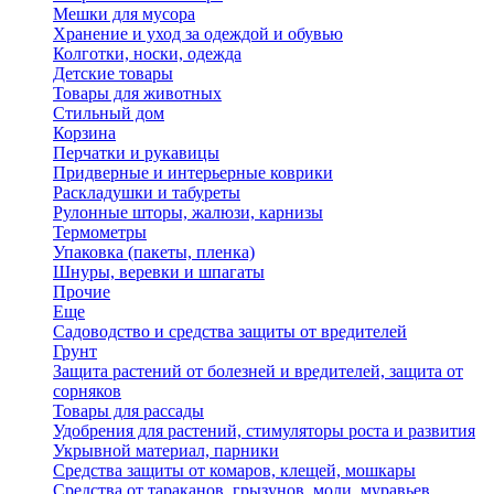
Мешки для мусора
Хранение и уход за одеждой и обувью
Колготки, носки, одежда
Детские товары
Товары для животных
Стильный дом
Корзина
Перчатки и рукавицы
Придверные и интерьерные коврики
Раскладушки и табуреты
Рулонные шторы, жалюзи, карнизы
Термометры
Упаковка (пакеты, пленка)
Шнуры, веревки и шпагаты
Прочие
Еще
Садоводство и средства защиты от вредителей
Грунт
Защита растений от болезней и вредителей, защита от
сорняков
Товары для рассады
Удобрения для растений, стимуляторы роста и развития
Укрывной материал, парники
Средства защиты от комаров, клещей, мошкары
Средства от тараканов, грызунов, моли, муравьев