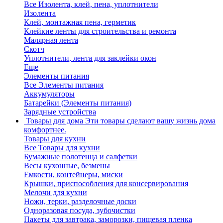
Все Изолента, клей, пена, уплотнители
Изолента
Клей, монтажная пена, герметик
Клейкие ленты для строительства и ремонта
Малярная лента
Скотч
Уплотнители, лента для заклейки окон
Еще
Элементы питания
Все Элементы питания
Аккумуляторы
Батарейки (Элементы питания)
Зарядные устройства
Товары для дома
Эти товары сделают вашу жизнь дома
комфортнее.
Товары для кухни
Все Товары для кухни
Бумажные полотенца и салфетки
Весы кухонные, безмены
Емкости, контейнеры, миски
Крышки, приспособления для консервирования
Мелочи для кухни
Ножи, терки, разделочные доски
Одноразовая посуда, зубочистки
Пакеты для завтрака, заморозки, пищевая пленка