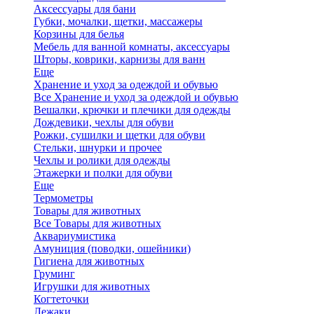
Аксессуары для бани
Губки, мочалки, щетки, массажеры
Корзины для белья
Мебель для ванной комнаты, аксессуары
Шторы, коврики, карнизы для ванн
Еще
Хранение и уход за одеждой и обувью
Все Хранение и уход за одеждой и обувью
Вешалки, крючки и плечики для одежды
Дождевики, чехлы для обуви
Рожки, сушилки и щетки для обуви
Стельки, шнурки и прочее
Чехлы и ролики для одежды
Этажерки и полки для обуви
Еще
Термометры
Товары для животных
Все Товары для животных
Аквариумистика
Амуниция (поводки, ошейники)
Гигиена для животных
Груминг
Игрушки для животных
Когтеточки
Лежаки