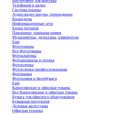
Инструмент для монтажа
Телефония и радио
Система охраны
Аудио-видео шнуры, переходники
Крокодилы
Информационные сети
Блоки питания
Паяльники, паяльная химия
Мультиметры, детекторы, измерители
Еще
Фототовары
Все Фототовары
Фотоальбомы
Фотоаппараты и оптика
Фотопленка
Фотопленка профессиональная
Фоторамки
Фотохимия и фотобумага
Еще
Канцелярские и офисные товары
Все Канцелярские и офисные товары
Бумага для офисного оборудования
Бумажная продукция
Деловые аксессуары
Офисная техника