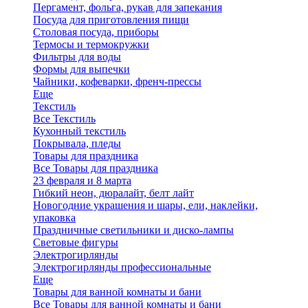
Пергамент, фольга, рукав для запекания
Посуда для приготовления пищи
Столовая посуда, приборы
Термосы и термокружки
Фильтры для воды
Формы для выпечки
Чайники, кофеварки, френч-прессы
Еще
Текстиль
Все Текстиль
Кухонный текстиль
Покрывала, пледы
Товары для праздника
Все Товары для праздника
23 февраля и 8 марта
Гибкий неон, дюралайт, белт лайт
Новогодние украшения и шары, ели, наклейки,
упаковка
Праздничные светильники и диско-лампы
Световые фигуры
Электрогирлянды
Электрогирлянды профессиональные
Еще
Товары для ванной комнаты и бани
Все Товары для ванной комнаты и бани