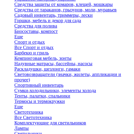
Средства защиты от комаров, клещей, мошкары
Средства от тараканов, грызунов, моли, муравьев
Садовый инвентарь, триммеры, лески
Горшки, мебель и декор для сада
Средства для полива
Биосоставы, компост
Еще
Спорт и отдых
Все Спорт и отдых
Барбекю и гриль
Кемпинговая мебель, зонты
Надувные матрасы, бассейны, насосы
Раскладушки, шезлонги, гамаки
Световозвращатели (значки, жилеты, аппликации и
прочее)
Спортивный инвентарь
Сумки-холодильники, элементы холода
Тенты, палатки, спальники
Термосы и термокружки
Еще
Светотехника
Все Светотехника
Комплектующие для светильников
Лампы
Светильники