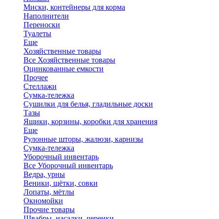
Миски, контейнеры для корма
Наполнители
Переноски
Туалеты
Еще
Хозяйственные товары
Все Хозяйственные товары
Оцинкованные емкости
Прочее
Стеллажи
Сумка-тележка
Сушилки для белья, гладильные доски
Тазы
Ящики, корзины, коробки для хранения
Еще
Рулонные шторы, жалюзи, карнизы
Сумка-тележка
Уборочный инвентарь
Все Уборочный инвентарь
Ведра, урны
Веники, щётки, совки
Лопаты, мётлы
Окномойки
Прочие товары
Швабры, насадки, черенки