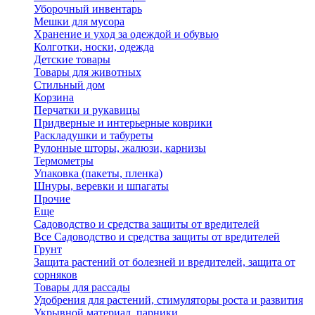
Уборочный инвентарь
Мешки для мусора
Хранение и уход за одеждой и обувью
Колготки, носки, одежда
Детские товары
Товары для животных
Стильный дом
Корзина
Перчатки и рукавицы
Придверные и интерьерные коврики
Раскладушки и табуреты
Рулонные шторы, жалюзи, карнизы
Термометры
Упаковка (пакеты, пленка)
Шнуры, веревки и шпагаты
Прочие
Еще
Садоводство и средства защиты от вредителей
Все Садоводство и средства защиты от вредителей
Грунт
Защита растений от болезней и вредителей, защита от
сорняков
Товары для рассады
Удобрения для растений, стимуляторы роста и развития
Укрывной материал, парники