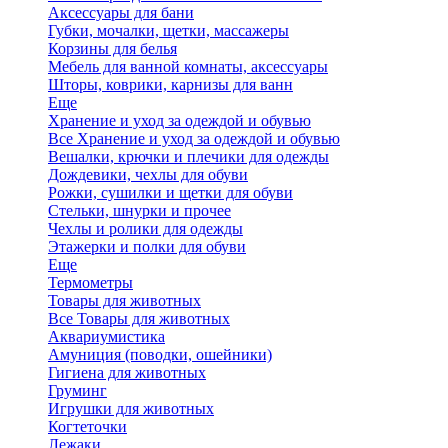
Аксессуары для бани
Губки, мочалки, щетки, массажеры
Корзины для белья
Мебель для ванной комнаты, аксессуары
Шторы, коврики, карнизы для ванн
Еще
Хранение и уход за одеждой и обувью
Все Хранение и уход за одеждой и обувью
Вешалки, крючки и плечики для одежды
Дождевики, чехлы для обуви
Рожки, сушилки и щетки для обуви
Стельки, шнурки и прочее
Чехлы и ролики для одежды
Этажерки и полки для обуви
Еще
Термометры
Товары для животных
Все Товары для животных
Аквариумистика
Амуниция (поводки, ошейники)
Гигиена для животных
Груминг
Игрушки для животных
Когтеточки
Лежаки