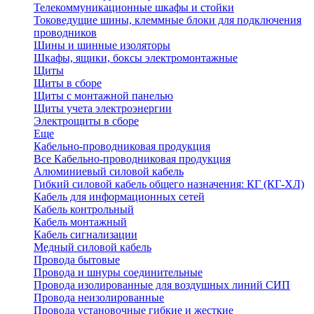
Телекоммуникационные шкафы и стойки
Токоведущие шины, клеммные блоки для подключения
проводников
Шины и шинные изоляторы
Шкафы, ящики, боксы электромонтажные
Щиты
Щиты в сборе
Щиты с монтажной панелью
Щиты учета электроэнергии
Электрощиты в сборе
Еще
Кабельно-проводниковая продукция
Все Кабельно-проводниковая продукция
Алюминиевый силовой кабель
Гибкий силовой кабель общего назначения: КГ (КГ-ХЛ)
Кабель для информационных сетей
Кабель контрольный
Кабель монтажный
Кабель сигнализации
Медный силовой кабель
Провода бытовые
Провода и шнуры соединительные
Провода изолированные для воздушных линий СИП
Провода неизолированные
Провода установочные гибкие и жесткие