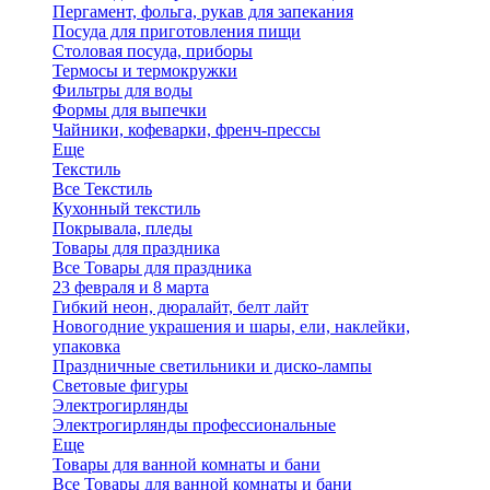
Пергамент, фольга, рукав для запекания
Посуда для приготовления пищи
Столовая посуда, приборы
Термосы и термокружки
Фильтры для воды
Формы для выпечки
Чайники, кофеварки, френч-прессы
Еще
Текстиль
Все Текстиль
Кухонный текстиль
Покрывала, пледы
Товары для праздника
Все Товары для праздника
23 февраля и 8 марта
Гибкий неон, дюралайт, белт лайт
Новогодние украшения и шары, ели, наклейки,
упаковка
Праздничные светильники и диско-лампы
Световые фигуры
Электрогирлянды
Электрогирлянды профессиональные
Еще
Товары для ванной комнаты и бани
Все Товары для ванной комнаты и бани