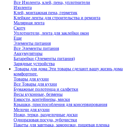
Все Изолента, клей, пена, уплотнители
Изолента
Клей, монтажная пена, герметик
Клейкие ленты для строительства и ремонта
Малярная лента
Скотч
Уплотнители, лента для заклейки окон
Еще
Элементы питания
Все Элементы питания
Аккумуляторы
Батарейки (Элементы питания)
Зарядные устройства
Товары для дома
Эти товары сделают вашу жизнь дома
комфортнее.
Товары для кухни
Все Товары для кухни
Бумажные полотенца и салфетки
Весы кухонные, безмены
Емкости, контейнеры, миски
Крышки, приспособления для консервирования
Мелочи для кухни
Ножи, терки, разделочные доски
Одноразовая посуда, зубочистки
Пакеты для завтрака, заморозки, пищевая пленка