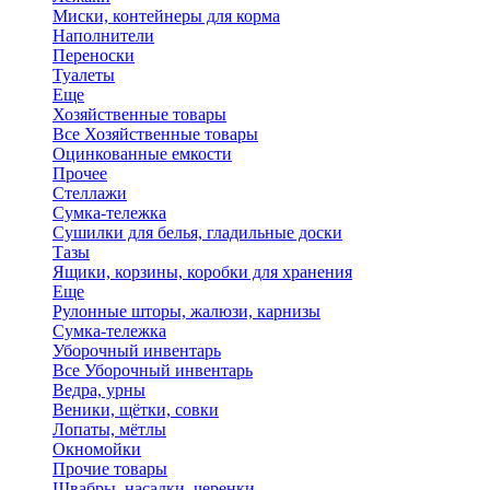
Миски, контейнеры для корма
Наполнители
Переноски
Туалеты
Еще
Хозяйственные товары
Все Хозяйственные товары
Оцинкованные емкости
Прочее
Стеллажи
Сумка-тележка
Сушилки для белья, гладильные доски
Тазы
Ящики, корзины, коробки для хранения
Еще
Рулонные шторы, жалюзи, карнизы
Сумка-тележка
Уборочный инвентарь
Все Уборочный инвентарь
Ведра, урны
Веники, щётки, совки
Лопаты, мётлы
Окномойки
Прочие товары
Швабры, насадки, черенки