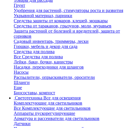
Товары для рассады
Грунт
Удобрения для растений, стимуляторы роста и развития
Укрывной материал, парники
Средства защиты от комаров, клещей, мошкары
Средства от тараканов, грызунов, моли, муравьев
Защита растений от болезней и вредителей, защита от
сорняков
Садовый инвентарь, триммеры, лески
Горшки, мебель и декор для сада
Средства для полива
Все Средства для полива
Лейки, баки, бочки, канистры
Насадки, переходники для шлангов
Насосы
Распылители, опрыскиватели, оросители
Шланги
Еще
Биосоставы, компост
Светотехника
Все для освещения
Комплектующие для светильников
Все Комплектующие для светильников
Аппараты пускорегулирующие
Арматура и рассеиватели для светильников
Датчики