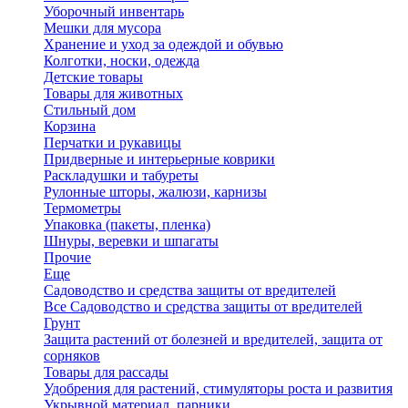
Уборочный инвентарь
Мешки для мусора
Хранение и уход за одеждой и обувью
Колготки, носки, одежда
Детские товары
Товары для животных
Стильный дом
Корзина
Перчатки и рукавицы
Придверные и интерьерные коврики
Раскладушки и табуреты
Рулонные шторы, жалюзи, карнизы
Термометры
Упаковка (пакеты, пленка)
Шнуры, веревки и шпагаты
Прочие
Еще
Садоводство и средства защиты от вредителей
Все Садоводство и средства защиты от вредителей
Грунт
Защита растений от болезней и вредителей, защита от
сорняков
Товары для рассады
Удобрения для растений, стимуляторы роста и развития
Укрывной материал, парники