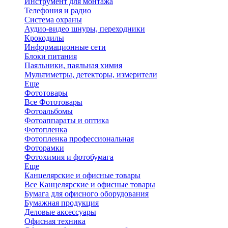
Инструмент для монтажа
Телефония и радио
Система охраны
Аудио-видео шнуры, переходники
Крокодилы
Информационные сети
Блоки питания
Паяльники, паяльная химия
Мультиметры, детекторы, измерители
Еще
Фототовары
Все Фототовары
Фотоальбомы
Фотоаппараты и оптика
Фотопленка
Фотопленка профессиональная
Фоторамки
Фотохимия и фотобумага
Еще
Канцелярские и офисные товары
Все Канцелярские и офисные товары
Бумага для офисного оборудования
Бумажная продукция
Деловые аксессуары
Офисная техника