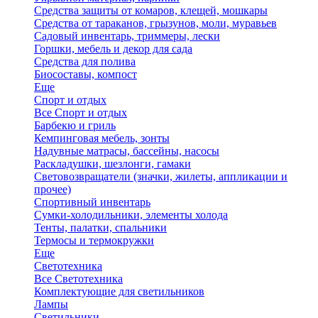
Средства защиты от комаров, клещей, мошкары
Средства от тараканов, грызунов, моли, муравьев
Садовый инвентарь, триммеры, лески
Горшки, мебель и декор для сада
Средства для полива
Биосоставы, компост
Еще
Спорт и отдых
Все Спорт и отдых
Барбекю и гриль
Кемпинговая мебель, зонты
Надувные матрасы, бассейны, насосы
Раскладушки, шезлонги, гамаки
Световозвращатели (значки, жилеты, аппликации и
прочее)
Спортивный инвентарь
Сумки-холодильники, элементы холода
Тенты, палатки, спальники
Термосы и термокружки
Еще
Светотехника
Все Светотехника
Комплектующие для светильников
Лампы
Светильники