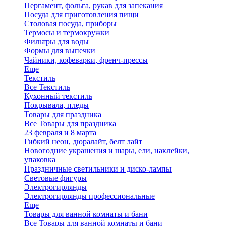
Пергамент, фольга, рукав для запекания
Посуда для приготовления пищи
Столовая посуда, приборы
Термосы и термокружки
Фильтры для воды
Формы для выпечки
Чайники, кофеварки, френч-прессы
Еще
Текстиль
Все Текстиль
Кухонный текстиль
Покрывала, пледы
Товары для праздника
Все Товары для праздника
23 февраля и 8 марта
Гибкий неон, дюралайт, белт лайт
Новогодние украшения и шары, ели, наклейки,
упаковка
Праздничные светильники и диско-лампы
Световые фигуры
Электрогирлянды
Электрогирлянды профессиональные
Еще
Товары для ванной комнаты и бани
Все Товары для ванной комнаты и бани