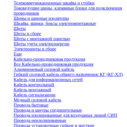
Телекоммуникационные шкафы и стойки
Токоведущие шины, клеммные блоки для подключения
проводников
Шины и шинные изоляторы
Шкафы, ящики, боксы электромонтажные
Щиты
Щиты в сборе
Щиты с монтажной панелью
Щиты учета электроэнергии
Электрощиты в сборе
Еще
Кабельно-проводниковая продукция
Все Кабельно-проводниковая продукция
Алюминиевый силовой кабель
Гибкий силовой кабель общего назначения: КГ (КГ-ХЛ)
Кабель для информационных сетей
Кабель контрольный
Кабель монтажный
Кабель сигнализации
Медный силовой кабель
Провода бытовые
Провода и шнуры соединительные
Провода изолированные для воздушных линий СИП
Провода неизолированные
Провода установочные гибкие и жесткие