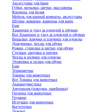
Аксессуары для бани
Губки, мочалки, щетки, массажеры
Корзины для белья
Мебель для ванной комнаты, аксессуары
Шторы, коврики, карнизы для ванн
Еще
Хранение и уход за одеждой и обувью
Все Хранение и уход за одеждой и обувью
Вешалки, крючки и плечики для одежды
Дождевики, чехлы для обуви
Рожки, сушилки и щетки для обуви
Стельки, шнурки и прочее
Чехлы и ролики для одежды
Этажерки и полки для обуви
Еще
Термометры
Товары для животных
Все Товары для животных
Аквариумистика
Амуниция (поводки, ошейники)
Гигиена для животных
Груминг
Игрушки для животных
Когтеточки
Лежаки