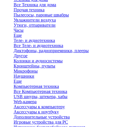
Все Техника для дома
Прочая техника
Пылесосы, паровые швабры
Увлажнители воздуха
Утюги, отпариватели
Часы
Еще
Теле- и аудиотехника
Все Теле- и аудиотехника
Диктофоны, радиоприемники, плееры
Другое
Колонки и аудиосистемы
Кронштейны, пульты
Микрофоны
Наушники
Еще
Компьютерная техника
Все Компьютерная техника
USB шнуры, штекера, хабы
Web-камера
Аксессуары к компьютеру
Аксессуары к ноутбуку
Дополнительные устройства
Игровые устройства для PC