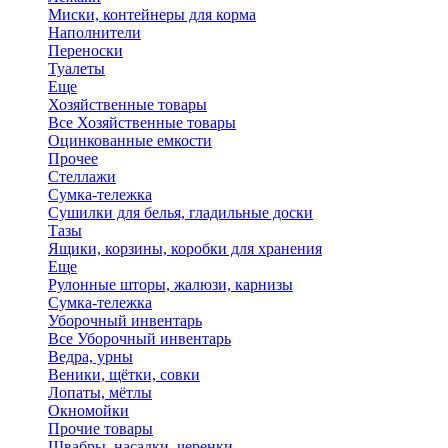
Миски, контейнеры для корма
Наполнители
Переноски
Туалеты
Еще
Хозяйственные товары
Все Хозяйственные товары
Оцинкованные емкости
Прочее
Стеллажи
Сумка-тележка
Сушилки для белья, гладильные доски
Тазы
Ящики, корзины, коробки для хранения
Еще
Рулонные шторы, жалюзи, карнизы
Сумка-тележка
Уборочный инвентарь
Все Уборочный инвентарь
Ведра, урны
Веники, щётки, совки
Лопаты, мётлы
Окномойки
Прочие товары
Швабры, насадки, черенки