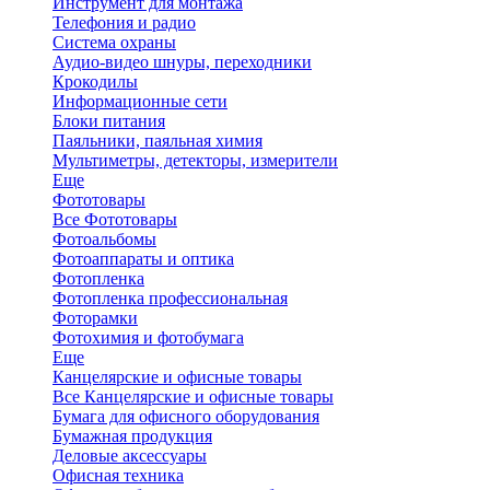
Инструмент для монтажа
Телефония и радио
Система охраны
Аудио-видео шнуры, переходники
Крокодилы
Информационные сети
Блоки питания
Паяльники, паяльная химия
Мультиметры, детекторы, измерители
Еще
Фототовары
Все Фототовары
Фотоальбомы
Фотоаппараты и оптика
Фотопленка
Фотопленка профессиональная
Фоторамки
Фотохимия и фотобумага
Еще
Канцелярские и офисные товары
Все Канцелярские и офисные товары
Бумага для офисного оборудования
Бумажная продукция
Деловые аксессуары
Офисная техника