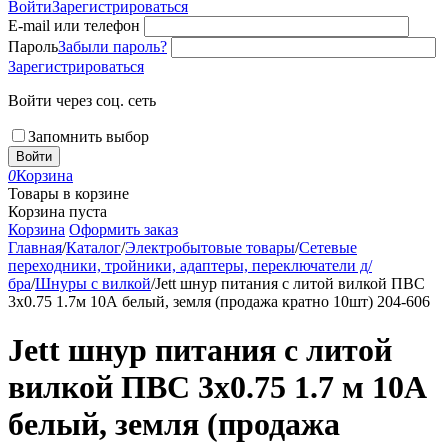
Войти
Зарегистрироваться
E-mail или телефон
Пароль
Забыли пароль?
Зарегистрироваться
Войти через соц. сеть
Запомнить выбор
Войти
0
Корзина
Товары в корзине
Корзина пуста
Корзина
Оформить заказ
Главная
/
Каталог
/
Электробытовые товары
/
Сетевые
переходники, тройники, адаптеры, переключатели д/
бра
/
Шнуры с вилкой
/
Jett шнур питания с литой вилкой ПВС
3х0.75 1.7м 10А белый, земля (продажа кратно 10шт) 204-606
Jett шнур питания с литой
вилкой ПВС 3х0.75 1.7 м 10А
белый, земля (продажа