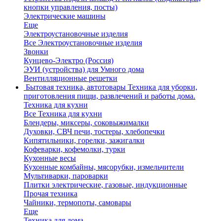
кнопки управления, посты)
Электрические машины
Еще
Электроустановочные изделия
Все Электроустановочные изделия
Звонки
Кунцево-Электро (Россия)
ЭУИ (устройства) для Умного дома
Вентилляционные решетки
Бытовая техника, автотовары
Техника для уборки,
приготовления пищи, развлечений и работы дома.
Техника для кухни
Все Техника для кухни
Блендеры, миксеры, соковыжималки
Духовки, СВЧ печи, тостеры, хлебопечки
Кипятильники, горелки, зажигалки
Кофеварки, кофемолки, турки
Кухонные весы
Кухонные комбайны, мясорубки, измельчители
Мультиварки, пароварки
Плитки электрические, газовые, индукционные
Прочая техника
Чайники, термопоты, самовары
Еще
Техника для дома