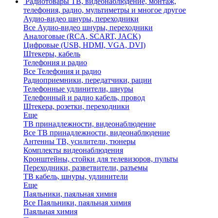
Радиотовары
ТВ, видеонаблюдение, монтаж,
телефония, радио, мультиметры и многое другое
Аудио-видео шнуры, переходники
Все Аудио-видео шнуры, переходники
Аналоговые (RCA, SCART, JACK)
Цифровые (USB, HDMI, VGA, DVI)
Штекеры, кабель
Телефония и радио
Все Телефония и радио
Радиоприемники, передатчики, рации
Телефонные удлинители, шнуры
Телефонный и радио кабель, провод
Штекера, розетки, переходники
Еще
ТВ принадлежности, видеонаблюдение
Все ТВ принадлежности, видеонаблюдение
Антенны ТВ, усилители, тюнеры
Комплекты видеонаблюдения
Кронштейны, стойки для телевизоров, пульты
Переходники, разветвители, разъемы
ТВ кабель, шнуры, удлинители
Еще
Паяльники, паяльная химия
Все Паяльники, паяльная химия
Паяльная химия