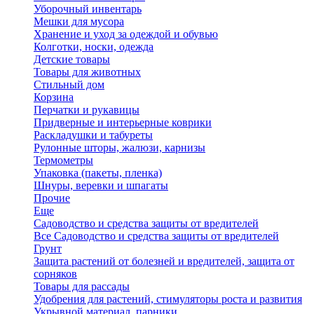
Уборочный инвентарь
Мешки для мусора
Хранение и уход за одеждой и обувью
Колготки, носки, одежда
Детские товары
Товары для животных
Стильный дом
Корзина
Перчатки и рукавицы
Придверные и интерьерные коврики
Раскладушки и табуреты
Рулонные шторы, жалюзи, карнизы
Термометры
Упаковка (пакеты, пленка)
Шнуры, веревки и шпагаты
Прочие
Еще
Садоводство и средства защиты от вредителей
Все Садоводство и средства защиты от вредителей
Грунт
Защита растений от болезней и вредителей, защита от
сорняков
Товары для рассады
Удобрения для растений, стимуляторы роста и развития
Укрывной материал, парники