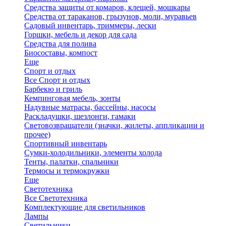
Средства защиты от комаров, клещей, мошкары
Средства от тараканов, грызунов, моли, муравьев
Садовый инвентарь, триммеры, лески
Горшки, мебель и декор для сада
Средства для полива
Биосоставы, компост
Еще
Спорт и отдых
Все Спорт и отдых
Барбекю и гриль
Кемпинговая мебель, зонты
Надувные матрасы, бассейны, насосы
Раскладушки, шезлонги, гамаки
Световозвращатели (значки, жилеты, аппликации и
прочее)
Спортивный инвентарь
Сумки-холодильники, элементы холода
Тенты, палатки, спальники
Термосы и термокружки
Еще
Светотехника
Все Светотехника
Комплектующие для светильников
Лампы
Светильники