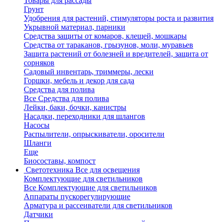
Товары для рассады
Грунт
Удобрения для растений, стимуляторы роста и развития
Укрывной материал, парники
Средства защиты от комаров, клещей, мошкары
Средства от тараканов, грызунов, моли, муравьев
Защита растений от болезней и вредителей, защита от
сорняков
Садовый инвентарь, триммеры, лески
Горшки, мебель и декор для сада
Средства для полива
Все Средства для полива
Лейки, баки, бочки, канистры
Насадки, переходники для шлангов
Насосы
Распылители, опрыскиватели, оросители
Шланги
Еще
Биосоставы, компост
Светотехника
Все для освещения
Комплектующие для светильников
Все Комплектующие для светильников
Аппараты пускорегулирующие
Арматура и рассеиватели для светильников
Датчики