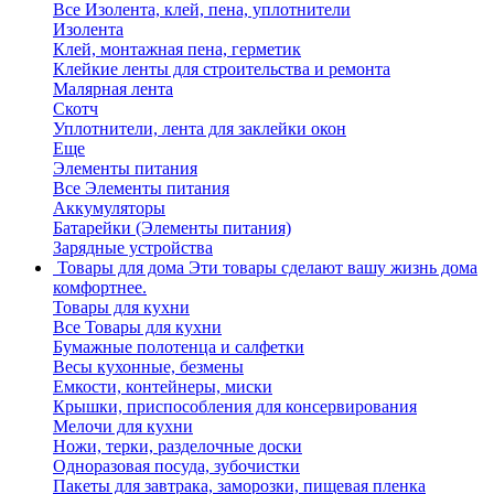
Все Изолента, клей, пена, уплотнители
Изолента
Клей, монтажная пена, герметик
Клейкие ленты для строительства и ремонта
Малярная лента
Скотч
Уплотнители, лента для заклейки окон
Еще
Элементы питания
Все Элементы питания
Аккумуляторы
Батарейки (Элементы питания)
Зарядные устройства
Товары для дома
Эти товары сделают вашу жизнь дома
комфортнее.
Товары для кухни
Все Товары для кухни
Бумажные полотенца и салфетки
Весы кухонные, безмены
Емкости, контейнеры, миски
Крышки, приспособления для консервирования
Мелочи для кухни
Ножи, терки, разделочные доски
Одноразовая посуда, зубочистки
Пакеты для завтрака, заморозки, пищевая пленка