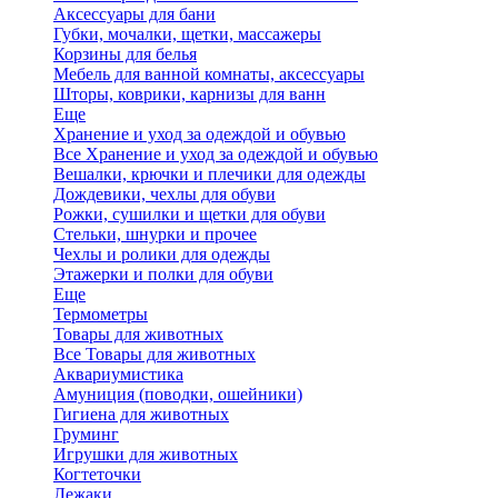
Аксессуары для бани
Губки, мочалки, щетки, массажеры
Корзины для белья
Мебель для ванной комнаты, аксессуары
Шторы, коврики, карнизы для ванн
Еще
Хранение и уход за одеждой и обувью
Все Хранение и уход за одеждой и обувью
Вешалки, крючки и плечики для одежды
Дождевики, чехлы для обуви
Рожки, сушилки и щетки для обуви
Стельки, шнурки и прочее
Чехлы и ролики для одежды
Этажерки и полки для обуви
Еще
Термометры
Товары для животных
Все Товары для животных
Аквариумистика
Амуниция (поводки, ошейники)
Гигиена для животных
Груминг
Игрушки для животных
Когтеточки
Лежаки