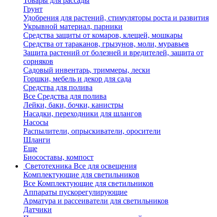
Товары для рассады
Грунт
Удобрения для растений, стимуляторы роста и развития
Укрывной материал, парники
Средства защиты от комаров, клещей, мошкары
Средства от тараканов, грызунов, моли, муравьев
Защита растений от болезней и вредителей, защита от
сорняков
Садовый инвентарь, триммеры, лески
Горшки, мебель и декор для сада
Средства для полива
Все Средства для полива
Лейки, баки, бочки, канистры
Насадки, переходники для шлангов
Насосы
Распылители, опрыскиватели, оросители
Шланги
Еще
Биосоставы, компост
Светотехника
Все для освещения
Комплектующие для светильников
Все Комплектующие для светильников
Аппараты пускорегулирующие
Арматура и рассеиватели для светильников
Датчики