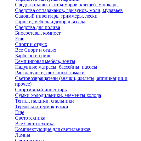
Средства защиты от комаров, клещей, мошкары
Средства от тараканов, грызунов, моли, муравьев
Садовый инвентарь, триммеры, лески
Горшки, мебель и декор для сада
Средства для полива
Биосоставы, компост
Еще
Спорт и отдых
Все Спорт и отдых
Барбекю и гриль
Кемпинговая мебель, зонты
Надувные матрасы, бассейны, насосы
Раскладушки, шезлонги, гамаки
Световозвращатели (значки, жилеты, аппликации и
прочее)
Спортивный инвентарь
Сумки-холодильники, элементы холода
Тенты, палатки, спальники
Термосы и термокружки
Еще
Светотехника
Все Светотехника
Комплектующие для светильников
Лампы
Светильники