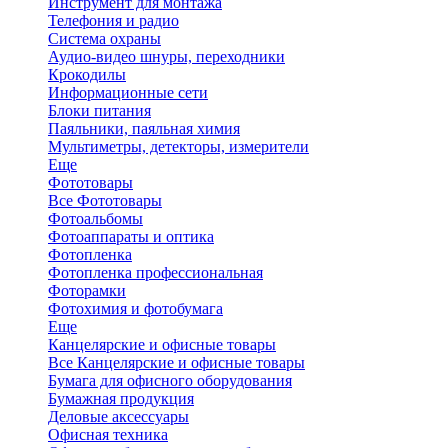
Инструмент для монтажа
Телефония и радио
Система охраны
Аудио-видео шнуры, переходники
Крокодилы
Информационные сети
Блоки питания
Паяльники, паяльная химия
Мультиметры, детекторы, измерители
Еще
Фототовары
Все Фототовары
Фотоальбомы
Фотоаппараты и оптика
Фотопленка
Фотопленка профессиональная
Фоторамки
Фотохимия и фотобумага
Еще
Канцелярские и офисные товары
Все Канцелярские и офисные товары
Бумага для офисного оборудования
Бумажная продукция
Деловые аксессуары
Офисная техника