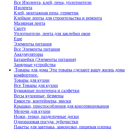
Все Изолента, клей, пена, уплотнители
Изолента
Клей, монтажная пена, герметик
Клейкие ленты для строительства и ремонта
Малярная лента
Скотч
Уплотнители, лента для заклейки окон
Еще
Элементы питания
Все Элементы питания
Аккумуляторы
Батарейки (Элементы питания)
Зарядные устройства
Товары для дома
Эти товары сделают вашу жизнь дома
комфортнее.
Товары для кухни
Все Товары для кухни
Бумажные полотенца и салфетки
Весы кухонные, безмены
Емкости, контейнеры, миски
Крышки, приспособления для консервирования
Мелочи для кухни
Ножи, терки, разделочные доски
Одноразовая посуда, зубочистки
Пакеты для завтрака, заморозки, пищевая пленка