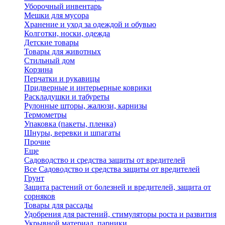
Уборочный инвентарь
Мешки для мусора
Хранение и уход за одеждой и обувью
Колготки, носки, одежда
Детские товары
Товары для животных
Стильный дом
Корзина
Перчатки и рукавицы
Придверные и интерьерные коврики
Раскладушки и табуреты
Рулонные шторы, жалюзи, карнизы
Термометры
Упаковка (пакеты, пленка)
Шнуры, веревки и шпагаты
Прочие
Еще
Садоводство и средства защиты от вредителей
Все Садоводство и средства защиты от вредителей
Грунт
Защита растений от болезней и вредителей, защита от
сорняков
Товары для рассады
Удобрения для растений, стимуляторы роста и развития
Укрывной материал, парники