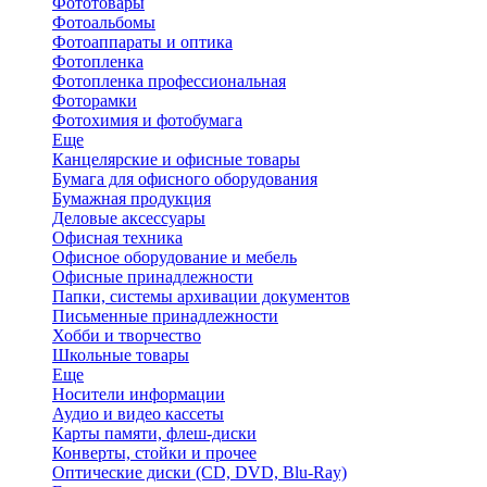
Фототовары
Фотоальбомы
Фотоаппараты и оптика
Фотопленка
Фотопленка профессиональная
Фоторамки
Фотохимия и фотобумага
Еще
Канцелярские и офисные товары
Бумага для офисного оборудования
Бумажная продукция
Деловые аксессуары
Офисная техника
Офисное оборудование и мебель
Офисные принадлежности
Папки, системы архивации документов
Письменные принадлежности
Хобби и творчество
Школьные товары
Еще
Носители информации
Аудио и видео кассеты
Карты памяти, флеш-диски
Конверты, стойки и прочее
Оптические диски (CD, DVD, Blu-Ray)