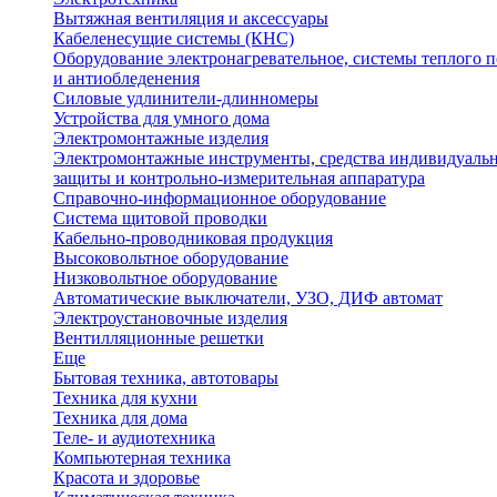
Вытяжная вентиляция и аксессуары
Кабеленесущие системы (КНС)
Оборудование электронагревательное, системы теплого п
и антиобледенения
Силовые удлинители-длинномеры
Устройства для умного дома
Электромонтажные изделия
Электромонтажные инструменты, средства индивидуаль
защиты и контрольно-измерительная аппаратура
Справочно-информационное оборудование
Система щитовой проводки
Кабельно-проводниковая продукция
Высоковольтное оборудование
Низковольтное оборудование
Автоматические выключатели, УЗО, ДИФ автомат
Электроустановочные изделия
Вентилляционные решетки
Еще
Бытовая техника, автотовары
Техника для кухни
Техника для дома
Теле- и аудиотехника
Компьютерная техника
Красота и здоровье