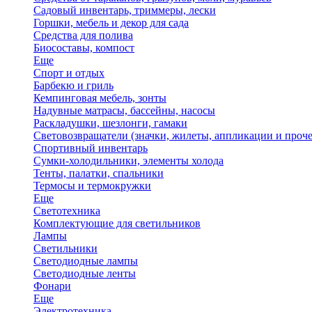
Садовый инвентарь, триммеры, лески
Горшки, мебель и декор для сада
Средства для полива
Биосоставы, компост
Еще
Спорт и отдых
Барбекю и гриль
Кемпинговая мебель, зонты
Надувные матрасы, бассейны, насосы
Раскладушки, шезлонги, гамаки
Световозвращатели (значки, жилеты, аппликации и проче
Спортивный инвентарь
Сумки-холодильники, элементы холода
Тенты, палатки, спальники
Термосы и термокружки
Еще
Светотехника
Комплектующие для светильников
Лампы
Светильники
Светодиодные лампы
Светодиодные ленты
Фонари
Еще
Электротехника