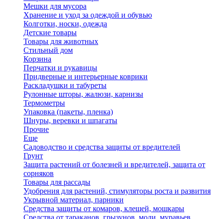
Мешки для мусора
Хранение и уход за одеждой и обувью
Колготки, носки, одежда
Детские товары
Товары для животных
Стильный дом
Корзина
Перчатки и рукавицы
Придверные и интерьерные коврики
Раскладушки и табуреты
Рулонные шторы, жалюзи, карнизы
Термометры
Упаковка (пакеты, пленка)
Шнуры, веревки и шпагаты
Прочие
Еще
Садоводство и средства защиты от вредителей
Грунт
Защита растений от болезней и вредителей, защита от
сорняков
Товары для рассады
Удобрения для растений, стимуляторы роста и развития
Укрывной материал, парники
Средства защиты от комаров, клещей, мошкары
Средства от тараканов, грызунов, моли, муравьев