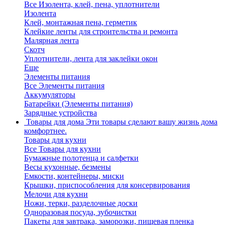
Все Изолента, клей, пена, уплотнители
Изолента
Клей, монтажная пена, герметик
Клейкие ленты для строительства и ремонта
Малярная лента
Скотч
Уплотнители, лента для заклейки окон
Еще
Элементы питания
Все Элементы питания
Аккумуляторы
Батарейки (Элементы питания)
Зарядные устройства
Товары для дома
Эти товары сделают вашу жизнь дома
комфортнее.
Товары для кухни
Все Товары для кухни
Бумажные полотенца и салфетки
Весы кухонные, безмены
Емкости, контейнеры, миски
Крышки, приспособления для консервирования
Мелочи для кухни
Ножи, терки, разделочные доски
Одноразовая посуда, зубочистки
Пакеты для завтрака, заморозки, пищевая пленка