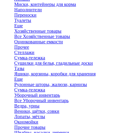
Миски, контейнеры для корма
Наполнители
Переноски
Туалеты
Еще
Хозяйственные товары
Все Хозяйственные товары
Оцинкованные емкости
Прочее
Стеллажи
Сумка-тележка
Сушилки для белья, гладильные доски
Тазы
Ящики, корзины, коробки для хранения
Еще
Рулонные шторы, жалюзи, карнизы
Сумка-тележка
Уборочный инвентарь
Все Уборочный инвентарь
Ведра, урны
Веники, щётки, совки
Лопаты, мётлы
Окномойки
Прочие товары
Швабры, насадки, черенки