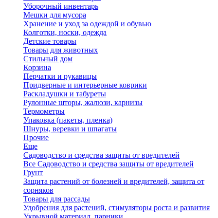
Уборочный инвентарь
Мешки для мусора
Хранение и уход за одеждой и обувью
Колготки, носки, одежда
Детские товары
Товары для животных
Стильный дом
Корзина
Перчатки и рукавицы
Придверные и интерьерные коврики
Раскладушки и табуреты
Рулонные шторы, жалюзи, карнизы
Термометры
Упаковка (пакеты, пленка)
Шнуры, веревки и шпагаты
Прочие
Еще
Садоводство и средства защиты от вредителей
Все Садоводство и средства защиты от вредителей
Грунт
Защита растений от болезней и вредителей, защита от
сорняков
Товары для рассады
Удобрения для растений, стимуляторы роста и развития
Укрывной материал, парники