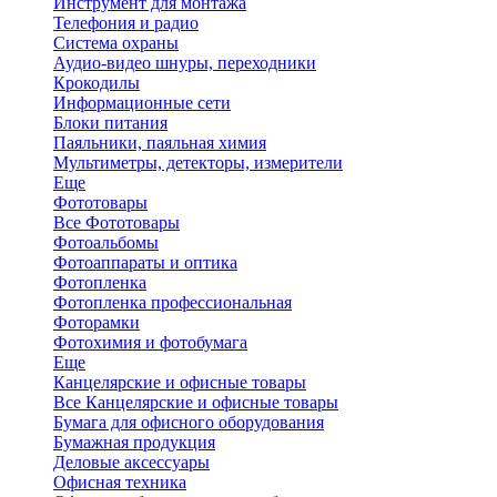
Инструмент для монтажа
Телефония и радио
Система охраны
Аудио-видео шнуры, переходники
Крокодилы
Информационные сети
Блоки питания
Паяльники, паяльная химия
Мультиметры, детекторы, измерители
Еще
Фототовары
Все Фототовары
Фотоальбомы
Фотоаппараты и оптика
Фотопленка
Фотопленка профессиональная
Фоторамки
Фотохимия и фотобумага
Еще
Канцелярские и офисные товары
Все Канцелярские и офисные товары
Бумага для офисного оборудования
Бумажная продукция
Деловые аксессуары
Офисная техника