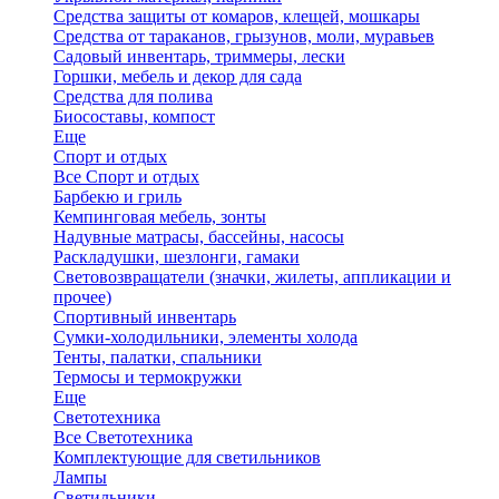
Средства защиты от комаров, клещей, мошкары
Средства от тараканов, грызунов, моли, муравьев
Садовый инвентарь, триммеры, лески
Горшки, мебель и декор для сада
Средства для полива
Биосоставы, компост
Еще
Спорт и отдых
Все Спорт и отдых
Барбекю и гриль
Кемпинговая мебель, зонты
Надувные матрасы, бассейны, насосы
Раскладушки, шезлонги, гамаки
Световозвращатели (значки, жилеты, аппликации и
прочее)
Спортивный инвентарь
Сумки-холодильники, элементы холода
Тенты, палатки, спальники
Термосы и термокружки
Еще
Светотехника
Все Светотехника
Комплектующие для светильников
Лампы
Светильники