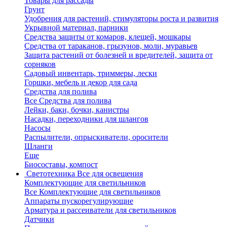
Товары для рассады
Грунт
Удобрения для растений, стимуляторы роста и развития
Укрывной материал, парники
Средства защиты от комаров, клещей, мошкары
Средства от тараканов, грызунов, моли, муравьев
Защита растений от болезней и вредителей, защита от
сорняков
Садовый инвентарь, триммеры, лески
Горшки, мебель и декор для сада
Средства для полива
Все Средства для полива
Лейки, баки, бочки, канистры
Насадки, переходники для шлангов
Насосы
Распылители, опрыскиватели, оросители
Шланги
Еще
Биосоставы, компост
Светотехника
Все для освещения
Комплектующие для светильников
Все Комплектующие для светильников
Аппараты пускорегулирующие
Арматура и рассеиватели для светильников
Датчики