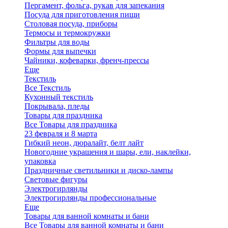
Пергамент, фольга, рукав для запекания
Посуда для приготовления пищи
Столовая посуда, приборы
Термосы и термокружки
Фильтры для воды
Формы для выпечки
Чайники, кофеварки, френч-прессы
Еще
Текстиль
Все Текстиль
Кухонный текстиль
Покрывала, пледы
Товары для праздника
Все Товары для праздника
23 февраля и 8 марта
Гибкий неон, дюралайт, белт лайт
Новогодние украшения и шары, ели, наклейки,
упаковка
Праздничные светильники и диско-лампы
Световые фигуры
Электрогирлянды
Электрогирлянды профессиональные
Еще
Товары для ванной комнаты и бани
Все Товары для ванной комнаты и бани