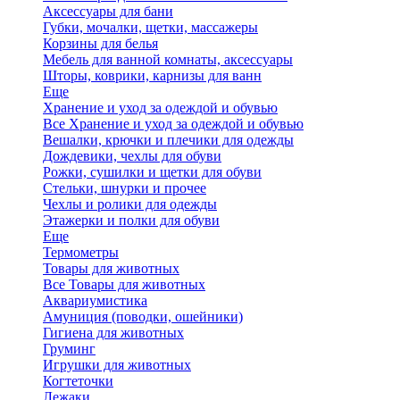
Аксессуары для бани
Губки, мочалки, щетки, массажеры
Корзины для белья
Мебель для ванной комнаты, аксессуары
Шторы, коврики, карнизы для ванн
Еще
Хранение и уход за одеждой и обувью
Все Хранение и уход за одеждой и обувью
Вешалки, крючки и плечики для одежды
Дождевики, чехлы для обуви
Рожки, сушилки и щетки для обуви
Стельки, шнурки и прочее
Чехлы и ролики для одежды
Этажерки и полки для обуви
Еще
Термометры
Товары для животных
Все Товары для животных
Аквариумистика
Амуниция (поводки, ошейники)
Гигиена для животных
Груминг
Игрушки для животных
Когтеточки
Лежаки