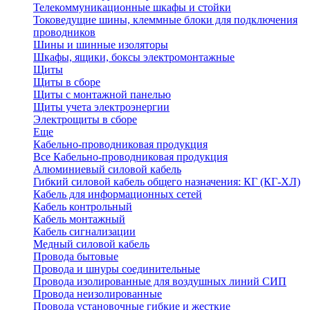
Телекоммуникационные шкафы и стойки
Токоведущие шины, клеммные блоки для подключения
проводников
Шины и шинные изоляторы
Шкафы, ящики, боксы электромонтажные
Щиты
Щиты в сборе
Щиты с монтажной панелью
Щиты учета электроэнергии
Электрощиты в сборе
Еще
Кабельно-проводниковая продукция
Все Кабельно-проводниковая продукция
Алюминиевый силовой кабель
Гибкий силовой кабель общего назначения: КГ (КГ-ХЛ)
Кабель для информационных сетей
Кабель контрольный
Кабель монтажный
Кабель сигнализации
Медный силовой кабель
Провода бытовые
Провода и шнуры соединительные
Провода изолированные для воздушных линий СИП
Провода неизолированные
Провода установочные гибкие и жесткие