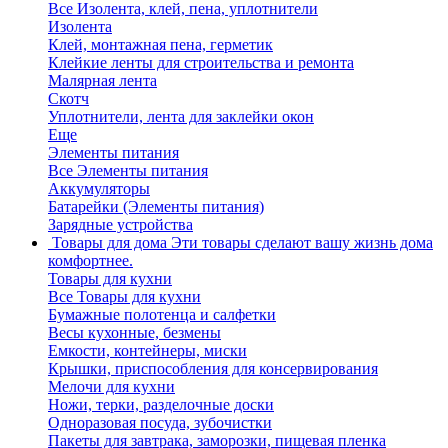
Все Изолента, клей, пена, уплотнители
Изолента
Клей, монтажная пена, герметик
Клейкие ленты для строительства и ремонта
Малярная лента
Скотч
Уплотнители, лента для заклейки окон
Еще
Элементы питания
Все Элементы питания
Аккумуляторы
Батарейки (Элементы питания)
Зарядные устройства
Товары для дома
Эти товары сделают вашу жизнь дома
комфортнее.
Товары для кухни
Все Товары для кухни
Бумажные полотенца и салфетки
Весы кухонные, безмены
Емкости, контейнеры, миски
Крышки, приспособления для консервирования
Мелочи для кухни
Ножи, терки, разделочные доски
Одноразовая посуда, зубочистки
Пакеты для завтрака, заморозки, пищевая пленка