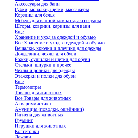
Аксессуары для бани
Губки, мочалки, щетки, массажеры
Корзины для белья
Мебель для ванной комнаты, аксессуары
Шторы, коврики, карнизы для ванн
Еще
Хранение и уход за одеждой и обувью
Все Хранение и уход за одеждой и обувью
Вешалки, крючки и плечики для одежды
Дождевики, чехлы для обуви
Рожки, сушилки и щетки для обуви
Стельки, шнурки и прочее
Чехлы и ролики для одежды
Этажерки и полки для обуви
Еще
Термометры
Товары для животных
Все Товары для животных
Аквариумистика
Амуниция (поводки, ошейники)
Гигиена для животных
Груминг
Игрушки для животных
Когтеточки
Лежаки