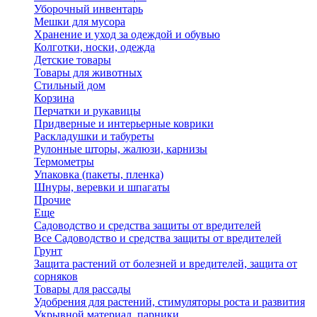
Уборочный инвентарь
Мешки для мусора
Хранение и уход за одеждой и обувью
Колготки, носки, одежда
Детские товары
Товары для животных
Стильный дом
Корзина
Перчатки и рукавицы
Придверные и интерьерные коврики
Раскладушки и табуреты
Рулонные шторы, жалюзи, карнизы
Термометры
Упаковка (пакеты, пленка)
Шнуры, веревки и шпагаты
Прочие
Еще
Садоводство и средства защиты от вредителей
Все Садоводство и средства защиты от вредителей
Грунт
Защита растений от болезней и вредителей, защита от
сорняков
Товары для рассады
Удобрения для растений, стимуляторы роста и развития
Укрывной материал, парники