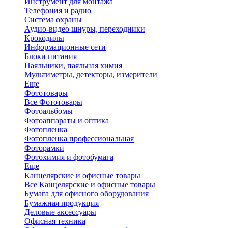
Инструмент для монтажа
Телефония и радио
Система охраны
Аудио-видео шнуры, переходники
Крокодилы
Информационные сети
Блоки питания
Паяльники, паяльная химия
Мультиметры, детекторы, измерители
Еще
Фототовары
Все Фототовары
Фотоальбомы
Фотоаппараты и оптика
Фотопленка
Фотопленка профессиональная
Фоторамки
Фотохимия и фотобумага
Еще
Канцелярские и офисные товары
Все Канцелярские и офисные товары
Бумага для офисного оборудования
Бумажная продукция
Деловые аксессуары
Офисная техника