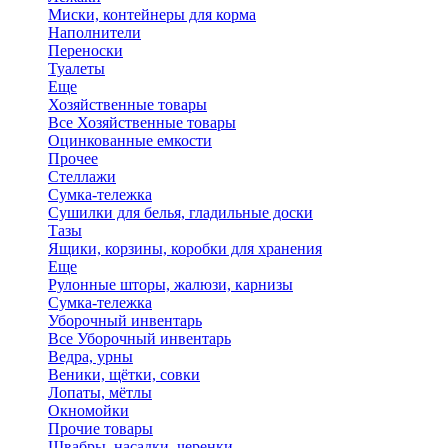
Миски, контейнеры для корма
Наполнители
Переноски
Туалеты
Еще
Хозяйственные товары
Все Хозяйственные товары
Оцинкованные емкости
Прочее
Стеллажи
Сумка-тележка
Сушилки для белья, гладильные доски
Тазы
Ящики, корзины, коробки для хранения
Еще
Рулонные шторы, жалюзи, карнизы
Сумка-тележка
Уборочный инвентарь
Все Уборочный инвентарь
Ведра, урны
Веники, щётки, совки
Лопаты, мётлы
Окномойки
Прочие товары
Швабры, насадки, черенки