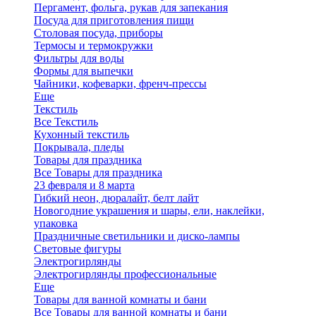
Пергамент, фольга, рукав для запекания
Посуда для приготовления пищи
Столовая посуда, приборы
Термосы и термокружки
Фильтры для воды
Формы для выпечки
Чайники, кофеварки, френч-прессы
Еще
Текстиль
Все Текстиль
Кухонный текстиль
Покрывала, пледы
Товары для праздника
Все Товары для праздника
23 февраля и 8 марта
Гибкий неон, дюралайт, белт лайт
Новогодние украшения и шары, ели, наклейки,
упаковка
Праздничные светильники и диско-лампы
Световые фигуры
Электрогирлянды
Электрогирлянды профессиональные
Еще
Товары для ванной комнаты и бани
Все Товары для ванной комнаты и бани