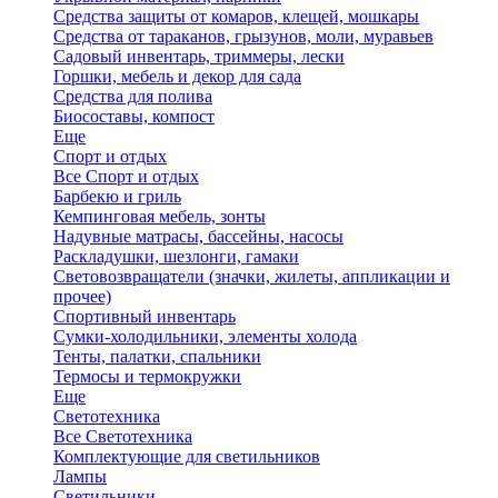
Средства защиты от комаров, клещей, мошкары
Средства от тараканов, грызунов, моли, муравьев
Садовый инвентарь, триммеры, лески
Горшки, мебель и декор для сада
Средства для полива
Биосоставы, компост
Еще
Спорт и отдых
Все Спорт и отдых
Барбекю и гриль
Кемпинговая мебель, зонты
Надувные матрасы, бассейны, насосы
Раскладушки, шезлонги, гамаки
Световозвращатели (значки, жилеты, аппликации и
прочее)
Спортивный инвентарь
Сумки-холодильники, элементы холода
Тенты, палатки, спальники
Термосы и термокружки
Еще
Светотехника
Все Светотехника
Комплектующие для светильников
Лампы
Светильники