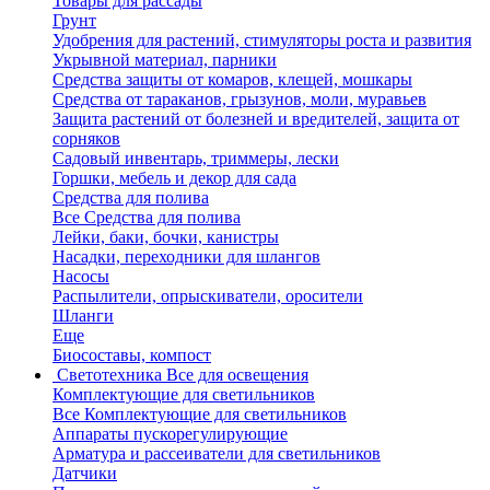
Товары для рассады
Грунт
Удобрения для растений, стимуляторы роста и развития
Укрывной материал, парники
Средства защиты от комаров, клещей, мошкары
Средства от тараканов, грызунов, моли, муравьев
Защита растений от болезней и вредителей, защита от
сорняков
Садовый инвентарь, триммеры, лески
Горшки, мебель и декор для сада
Средства для полива
Все Средства для полива
Лейки, баки, бочки, канистры
Насадки, переходники для шлангов
Насосы
Распылители, опрыскиватели, оросители
Шланги
Еще
Биосоставы, компост
Светотехника
Все для освещения
Комплектующие для светильников
Все Комплектующие для светильников
Аппараты пускорегулирующие
Арматура и рассеиватели для светильников
Датчики