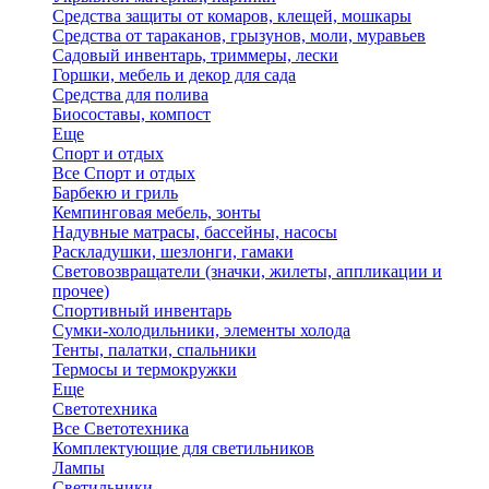
Средства защиты от комаров, клещей, мошкары
Средства от тараканов, грызунов, моли, муравьев
Садовый инвентарь, триммеры, лески
Горшки, мебель и декор для сада
Средства для полива
Биосоставы, компост
Еще
Спорт и отдых
Все Спорт и отдых
Барбекю и гриль
Кемпинговая мебель, зонты
Надувные матрасы, бассейны, насосы
Раскладушки, шезлонги, гамаки
Световозвращатели (значки, жилеты, аппликации и
прочее)
Спортивный инвентарь
Сумки-холодильники, элементы холода
Тенты, палатки, спальники
Термосы и термокружки
Еще
Светотехника
Все Светотехника
Комплектующие для светильников
Лампы
Светильники