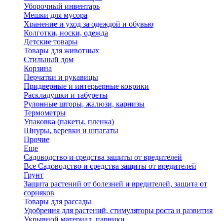
Уборочный инвентарь
Мешки для мусора
Хранение и уход за одеждой и обувью
Колготки, носки, одежда
Детские товары
Товары для животных
Стильный дом
Корзина
Перчатки и рукавицы
Придверные и интерьерные коврики
Раскладушки и табуреты
Рулонные шторы, жалюзи, карнизы
Термометры
Упаковка (пакеты, пленка)
Шнуры, веревки и шпагаты
Прочие
Еще
Садоводство и средства защиты от вредителей
Все Садоводство и средства защиты от вредителей
Грунт
Защита растений от болезней и вредителей, защита от
сорняков
Товары для рассады
Удобрения для растений, стимуляторы роста и развития
Укрывной материал, парники