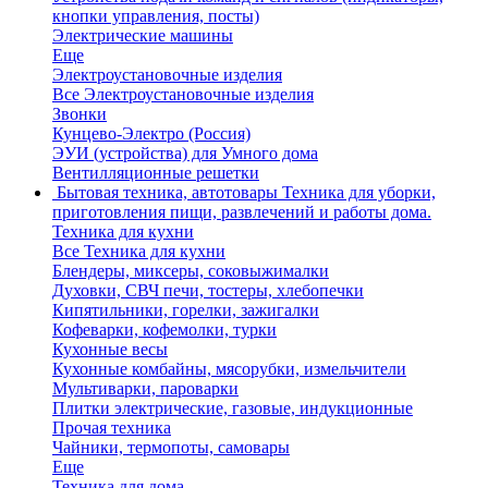
кнопки управления, посты)
Электрические машины
Еще
Электроустановочные изделия
Все Электроустановочные изделия
Звонки
Кунцево-Электро (Россия)
ЭУИ (устройства) для Умного дома
Вентилляционные решетки
Бытовая техника, автотовары
Техника для уборки,
приготовления пищи, развлечений и работы дома.
Техника для кухни
Все Техника для кухни
Блендеры, миксеры, соковыжималки
Духовки, СВЧ печи, тостеры, хлебопечки
Кипятильники, горелки, зажигалки
Кофеварки, кофемолки, турки
Кухонные весы
Кухонные комбайны, мясорубки, измельчители
Мультиварки, пароварки
Плитки электрические, газовые, индукционные
Прочая техника
Чайники, термопоты, самовары
Еще
Техника для дома