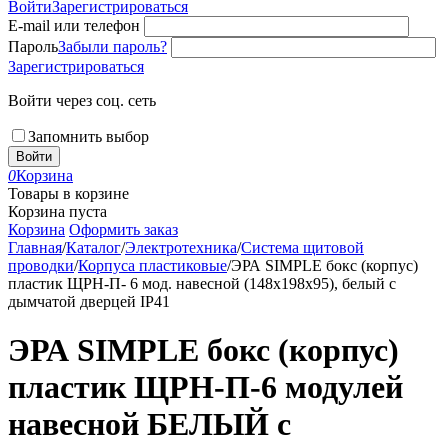
Войти
Зарегистрироваться
E-mail или телефон
Пароль
Забыли пароль?
Зарегистрироваться
Войти через соц. сеть
Запомнить выбор
Войти
0
Корзина
Товары в корзине
Корзина пуста
Корзина
Оформить заказ
Главная
/
Каталог
/
Электротехника
/
Система щитовой
проводки
/
Корпуса пластиковые
/
ЭРА SIMPLE бокс (корпус)
пластик ЩРН-П- 6 мод. навесной (148х198х95), белый с
дымчатой дверцей IP41
ЭРА SIMPLE бокс (корпус)
пластик ЩРН-П-6 модулей
навесной БЕЛЫЙ с