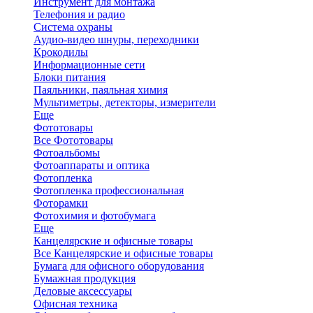
Инструмент для монтажа
Телефония и радио
Система охраны
Аудио-видео шнуры, переходники
Крокодилы
Информационные сети
Блоки питания
Паяльники, паяльная химия
Мультиметры, детекторы, измерители
Еще
Фототовары
Все Фототовары
Фотоальбомы
Фотоаппараты и оптика
Фотопленка
Фотопленка профессиональная
Фоторамки
Фотохимия и фотобумага
Еще
Канцелярские и офисные товары
Все Канцелярские и офисные товары
Бумага для офисного оборудования
Бумажная продукция
Деловые аксессуары
Офисная техника