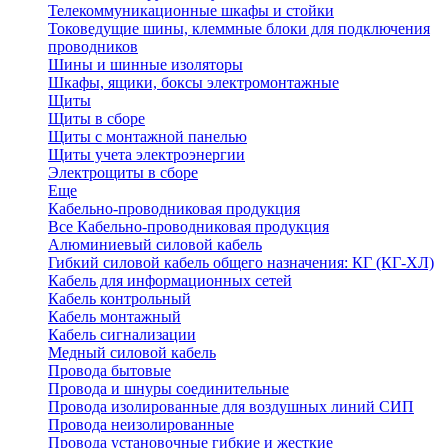
Телекоммуникационные шкафы и стойки
Токоведущие шины, клеммные блоки для подключения
проводников
Шины и шинные изоляторы
Шкафы, ящики, боксы электромонтажные
Щиты
Щиты в сборе
Щиты с монтажной панелью
Щиты учета электроэнергии
Электрощиты в сборе
Еще
Кабельно-проводниковая продукция
Все Кабельно-проводниковая продукция
Алюминиевый силовой кабель
Гибкий силовой кабель общего назначения: КГ (КГ-ХЛ)
Кабель для информационных сетей
Кабель контрольный
Кабель монтажный
Кабель сигнализации
Медный силовой кабель
Провода бытовые
Провода и шнуры соединительные
Провода изолированные для воздушных линий СИП
Провода неизолированные
Провода установочные гибкие и жесткие