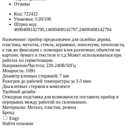
Отзывы
Код: 722422
Упаковка: 1/20/100
Штрих код:
4690408142790,14690408142797,24690408142794
Назначение: прибор предназначен для склейки дерева,
пластика, металла, стекла, керамики, линолеума, пенопласта,
а так же фиксации с помощью клея различных объектов на
картоне, бумаге и текстиле и т.д Может использоваться при
работах по герметизации.
Напряжение/Частота: 220-240В/50Гц
Мощность: 10Вт
Диаметр клеевых стержней: 7 мм
Разогрев до рабочей температуры за 3-5 мин
Два клеевых стержня в комплекте
Удобный дизайн
Откидная подставка для возможности поставить прибор в
перерывах между работой по склеиванию.
Материалы: Металл, пластик, резина
Бренд
Engy
Найти похожие