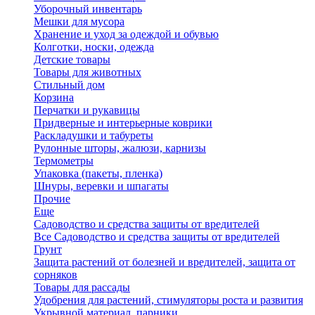
Уборочный инвентарь
Мешки для мусора
Хранение и уход за одеждой и обувью
Колготки, носки, одежда
Детские товары
Товары для животных
Стильный дом
Корзина
Перчатки и рукавицы
Придверные и интерьерные коврики
Раскладушки и табуреты
Рулонные шторы, жалюзи, карнизы
Термометры
Упаковка (пакеты, пленка)
Шнуры, веревки и шпагаты
Прочие
Еще
Садоводство и средства защиты от вредителей
Все Садоводство и средства защиты от вредителей
Грунт
Защита растений от болезней и вредителей, защита от
сорняков
Товары для рассады
Удобрения для растений, стимуляторы роста и развития
Укрывной материал, парники