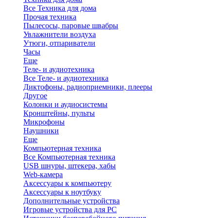
Все Техника для дома
Прочая техника
Пылесосы, паровые швабры
Увлажнители воздуха
Утюги, отпариватели
Часы
Еще
Теле- и аудиотехника
Все Теле- и аудиотехника
Диктофоны, радиоприемники, плееры
Другое
Колонки и аудиосистемы
Кронштейны, пульты
Микрофоны
Наушники
Еще
Компьютерная техника
Все Компьютерная техника
USB шнуры, штекера, хабы
Web-камера
Аксессуары к компьютеру
Аксессуары к ноутбуку
Дополнительные устройства
Игровые устройства для PC