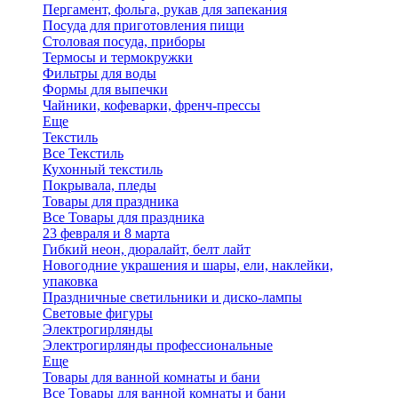
Пергамент, фольга, рукав для запекания
Посуда для приготовления пищи
Столовая посуда, приборы
Термосы и термокружки
Фильтры для воды
Формы для выпечки
Чайники, кофеварки, френч-прессы
Еще
Текстиль
Все Текстиль
Кухонный текстиль
Покрывала, пледы
Товары для праздника
Все Товары для праздника
23 февраля и 8 марта
Гибкий неон, дюралайт, белт лайт
Новогодние украшения и шары, ели, наклейки,
упаковка
Праздничные светильники и диско-лампы
Световые фигуры
Электрогирлянды
Электрогирлянды профессиональные
Еще
Товары для ванной комнаты и бани
Все Товары для ванной комнаты и бани