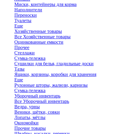
Миски, контейнеры для корма
Наполнители
Переноски
Туалеты
Еще
Хозяйственные товары
Все Хозяйственные товары
Оцинкованные емкости
Прочее
Стеллажи
Сумка-тележка
Сушилки для белья, гладильные доски
Тазы
Ящики, корзины, коробки для хранения
Еще
Рулонные шторы, жалюзи, карнизы
Сумка-тележка
Уборочный инвентарь
Все Уборочный инвентарь
Ведра, урны
Веники, щётки, совки
Лопаты, мётлы
Окномойки
Прочие товары
Швабры, насадки, черенки