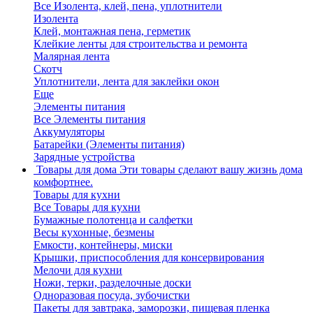
Все Изолента, клей, пена, уплотнители
Изолента
Клей, монтажная пена, герметик
Клейкие ленты для строительства и ремонта
Малярная лента
Скотч
Уплотнители, лента для заклейки окон
Еще
Элементы питания
Все Элементы питания
Аккумуляторы
Батарейки (Элементы питания)
Зарядные устройства
Товары для дома
Эти товары сделают вашу жизнь дома
комфортнее.
Товары для кухни
Все Товары для кухни
Бумажные полотенца и салфетки
Весы кухонные, безмены
Емкости, контейнеры, миски
Крышки, приспособления для консервирования
Мелочи для кухни
Ножи, терки, разделочные доски
Одноразовая посуда, зубочистки
Пакеты для завтрака, заморозки, пищевая пленка