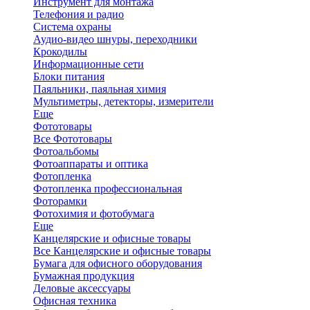
Инструмент для монтажа
Телефония и радио
Система охраны
Аудио-видео шнуры, переходники
Крокодилы
Информационные сети
Блоки питания
Паяльники, паяльная химия
Мультиметры, детекторы, измерители
Еще
Фототовары
Все Фототовары
Фотоальбомы
Фотоаппараты и оптика
Фотопленка
Фотопленка профессиональная
Фоторамки
Фотохимия и фотобумага
Еще
Канцелярские и офисные товары
Все Канцелярские и офисные товары
Бумага для офисного оборудования
Бумажная продукция
Деловые аксессуары
Офисная техника