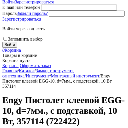
Войти
Зарегистрироваться
E-mail или телефон
Пароль
Забыли пароль?
Зарегистрироваться
Войти через соц. сеть
Запомнить выбор
Войти
0
Корзина
Товары в корзине
Корзина пуста
Корзина
Оформить заказ
Главная
/
Каталог
/
Замки, инструмент,
сантехника
/
Инструмент
/
Монтажный инструмент
/
Engy
Пистолет клеевой EGG-10, d=7мм., с подставкой, 10 Вт,
357114
Engy Пистолет клеевой EGG-
10, d=7мм., с подставкой, 10
Вт, 357114 (722422)