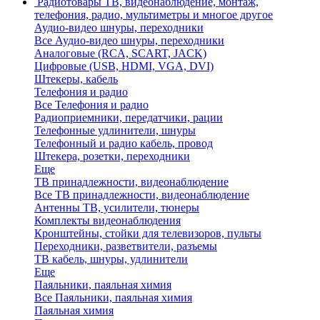
Радиотовары
ТВ, видеонаблюдение, монтаж,
телефония, радио, мультиметры и многое другое
Аудио-видео шнуры, переходники
Все Аудио-видео шнуры, переходники
Аналоговые (RCA, SCART, JACK)
Цифровые (USB, HDMI, VGA, DVI)
Штекеры, кабель
Телефония и радио
Все Телефония и радио
Радиоприемники, передатчики, рации
Телефонные удлинители, шнуры
Телефонный и радио кабель, провод
Штекера, розетки, переходники
Еще
ТВ принадлежности, видеонаблюдение
Все ТВ принадлежности, видеонаблюдение
Антенны ТВ, усилители, тюнеры
Комплекты видеонаблюдения
Кронштейны, стойки для телевизоров, пульты
Переходники, разветвители, разъемы
ТВ кабель, шнуры, удлинители
Еще
Паяльники, паяльная химия
Все Паяльники, паяльная химия
Паяльная химия