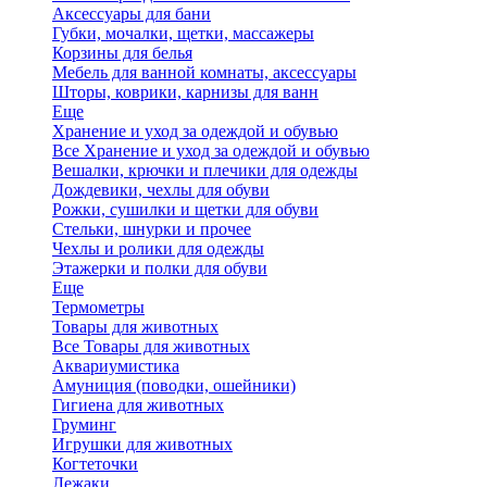
Аксессуары для бани
Губки, мочалки, щетки, массажеры
Корзины для белья
Мебель для ванной комнаты, аксессуары
Шторы, коврики, карнизы для ванн
Еще
Хранение и уход за одеждой и обувью
Все Хранение и уход за одеждой и обувью
Вешалки, крючки и плечики для одежды
Дождевики, чехлы для обуви
Рожки, сушилки и щетки для обуви
Стельки, шнурки и прочее
Чехлы и ролики для одежды
Этажерки и полки для обуви
Еще
Термометры
Товары для животных
Все Товары для животных
Аквариумистика
Амуниция (поводки, ошейники)
Гигиена для животных
Груминг
Игрушки для животных
Когтеточки
Лежаки