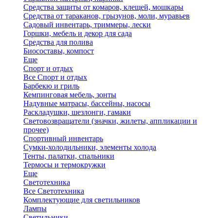
Средства защиты от комаров, клещей, мошкары
Средства от тараканов, грызунов, моли, муравьев
Садовый инвентарь, триммеры, лески
Горшки, мебель и декор для сада
Средства для полива
Биосоставы, компост
Еще
Спорт и отдых
Все Спорт и отдых
Барбекю и гриль
Кемпинговая мебель, зонты
Надувные матрасы, бассейны, насосы
Раскладушки, шезлонги, гамаки
Световозвращатели (значки, жилеты, аппликации и
прочее)
Спортивный инвентарь
Сумки-холодильники, элементы холода
Тенты, палатки, спальники
Термосы и термокружки
Еще
Светотехника
Все Светотехника
Комплектующие для светильников
Лампы
Светильники