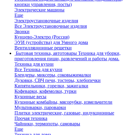
кнопки управления, посты)
Электрические машины
Еще
Электроустановочные изделия
Все Электроустановочные изделия
Звонки
Кунцево-Электро (Россия)
ЭУИ (устройства) для Умного дома
Вентилляционные решетки
Бытовая техника, автотовары
Техника для уборки,
приготовления пищи, развлечений и работы дома.
Техника для кухни
Все Техника для кухни
Блендеры, миксеры, соковыжималки
Духовки, СВЧ печи, тостеры, хлебопечки
Кипятильники, горелки, зажигалки
Кофеварки, кофемолки, турки
Кухонные весы
Кухонные комбайны, мясорубки, измельчители
Мультиварки, пароварки
Плитки электрические, газовые, индукционные
Прочая техника
Чайники, термопоты, самовары
Еще
Техника для дома