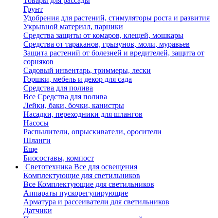
Товары для рассады
Грунт
Удобрения для растений, стимуляторы роста и развития
Укрывной материал, парники
Средства защиты от комаров, клещей, мошкары
Средства от тараканов, грызунов, моли, муравьев
Защита растений от болезней и вредителей, защита от
сорняков
Садовый инвентарь, триммеры, лески
Горшки, мебель и декор для сада
Средства для полива
Все Средства для полива
Лейки, баки, бочки, канистры
Насадки, переходники для шлангов
Насосы
Распылители, опрыскиватели, оросители
Шланги
Еще
Биосоставы, компост
Светотехника
Все для освещения
Комплектующие для светильников
Все Комплектующие для светильников
Аппараты пускорегулирующие
Арматура и рассеиватели для светильников
Датчики