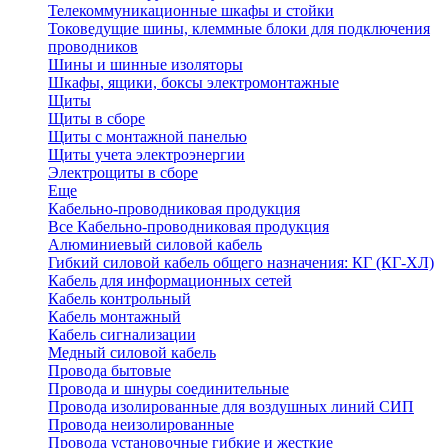
Телекоммуникационные шкафы и стойки
Токоведущие шины, клеммные блоки для подключения
проводников
Шины и шинные изоляторы
Шкафы, ящики, боксы электромонтажные
Щиты
Щиты в сборе
Щиты с монтажной панелью
Щиты учета электроэнергии
Электрощиты в сборе
Еще
Кабельно-проводниковая продукция
Все Кабельно-проводниковая продукция
Алюминиевый силовой кабель
Гибкий силовой кабель общего назначения: КГ (КГ-ХЛ)
Кабель для информационных сетей
Кабель контрольный
Кабель монтажный
Кабель сигнализации
Медный силовой кабель
Провода бытовые
Провода и шнуры соединительные
Провода изолированные для воздушных линий СИП
Провода неизолированные
Провода установочные гибкие и жесткие