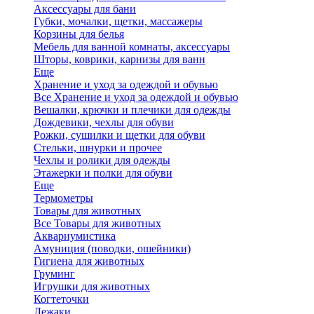
Аксессуары для бани
Губки, мочалки, щетки, массажеры
Корзины для белья
Мебель для ванной комнаты, аксессуары
Шторы, коврики, карнизы для ванн
Еще
Хранение и уход за одеждой и обувью
Все Хранение и уход за одеждой и обувью
Вешалки, крючки и плечики для одежды
Дождевики, чехлы для обуви
Рожки, сушилки и щетки для обуви
Стельки, шнурки и прочее
Чехлы и ролики для одежды
Этажерки и полки для обуви
Еще
Термометры
Товары для животных
Все Товары для животных
Аквариумистика
Амуниция (поводки, ошейники)
Гигиена для животных
Груминг
Игрушки для животных
Когтеточки
Лежаки