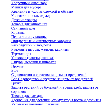
Уборочный инвентарь
Мешки для мусора
Хранение и уход за одеждой и обувью
Колготки, носки, одежда
Детские товары
Товары для животных
Стильный дом
Корзина
Перчатки и рукавицы
Придверные и интерьерные коврики
Раскладушки и табуреты
Рулонные шторы, жалюзи, карнизы
Термометры
Упаковка (пакеты, пленка)
Шнуры, веревки и шпагаты
Прочие
Еще
Садоводство и средства защиты от вредителей
Все Садоводство и средства защиты от вредителей
Грунт
Защита растений от болезней и вредителей, защита от
сорняков
Товары для рассады
Удобрения для растений, стимуляторы роста и развития
Укрывной материал, парники