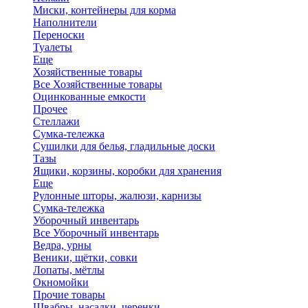
Миски, контейнеры для корма
Наполнители
Переноски
Туалеты
Еще
Хозяйственные товары
Все Хозяйственные товары
Оцинкованные емкости
Прочее
Стеллажи
Сумка-тележка
Сушилки для белья, гладильные доски
Тазы
Ящики, корзины, коробки для хранения
Еще
Рулонные шторы, жалюзи, карнизы
Сумка-тележка
Уборочный инвентарь
Все Уборочный инвентарь
Ведра, урны
Веники, щётки, совки
Лопаты, мётлы
Окномойки
Прочие товары
Швабры, насадки, черенки