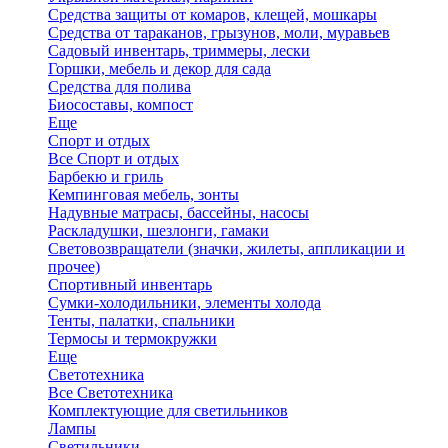
Средства защиты от комаров, клещей, мошкары
Средства от тараканов, грызунов, моли, муравьев
Садовый инвентарь, триммеры, лески
Горшки, мебель и декор для сада
Средства для полива
Биосоставы, компост
Еще
Спорт и отдых
Все Спорт и отдых
Барбекю и гриль
Кемпинговая мебель, зонты
Надувные матрасы, бассейны, насосы
Раскладушки, шезлонги, гамаки
Световозвращатели (значки, жилеты, аппликации и
прочее)
Спортивный инвентарь
Сумки-холодильники, элементы холода
Тенты, палатки, спальники
Термосы и термокружки
Еще
Светотехника
Все Светотехника
Комплектующие для светильников
Лампы
Светильники