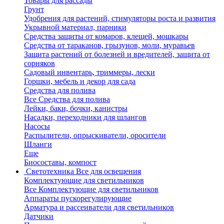
Товары для рассады
Грунт
Удобрения для растений, стимуляторы роста и развития
Укрывной материал, парники
Средства защиты от комаров, клещей, мошкары
Средства от тараканов, грызунов, моли, муравьев
Защита растений от болезней и вредителей, защита от
сорняков
Садовый инвентарь, триммеры, лески
Горшки, мебель и декор для сада
Средства для полива
Все Средства для полива
Лейки, баки, бочки, канистры
Насадки, переходники для шлангов
Насосы
Распылители, опрыскиватели, оросители
Шланги
Еще
Биосоставы, компост
Светотехника
Все для освещения
Комплектующие для светильников
Все Комплектующие для светильников
Аппараты пускорегулирующие
Арматура и рассеиватели для светильников
Датчики