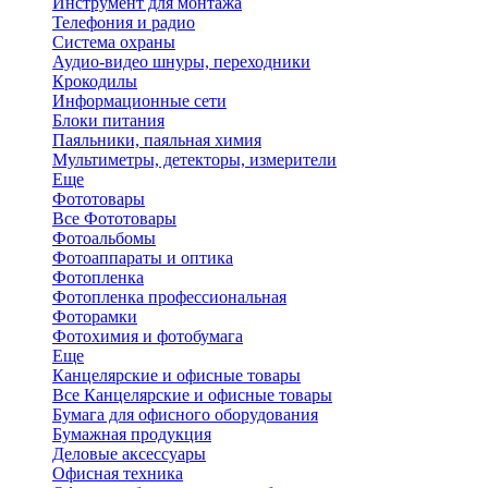
Инструмент для монтажа
Телефония и радио
Система охраны
Аудио-видео шнуры, переходники
Крокодилы
Информационные сети
Блоки питания
Паяльники, паяльная химия
Мультиметры, детекторы, измерители
Еще
Фототовары
Все Фототовары
Фотоальбомы
Фотоаппараты и оптика
Фотопленка
Фотопленка профессиональная
Фоторамки
Фотохимия и фотобумага
Еще
Канцелярские и офисные товары
Все Канцелярские и офисные товары
Бумага для офисного оборудования
Бумажная продукция
Деловые аксессуары
Офисная техника