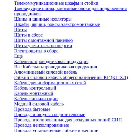
Телекоммуникационные шкафы и стойки
Токоведущие шины, клеммные блоки для подключения
проводников
Шины и шинные изоляторы
Шкафы, ящики, боксы электромонтажные
Щиты
Щиты в сборе
Щиты с монтажной панелью
Щиты учета электроэнергии
Электрощиты в сборе
Еще
Кабельно-проводниковая продукция
Все Кабельно-проводниковая продукция
Алюминиевый силовой кабель
Гибкий силовой кабель общего назначения: КГ (КГ-ХЛ)
Кабель для информационных сетей
Кабель контрольный
Кабель монтажный
Кабель сигнализации
Медный силовой кабель
Провода бытовые
Провода и шнуры соединительные
Провода изолированные для воздушных линий СИП
Провода неизолированные
Провода установочные гибкие и жесткие