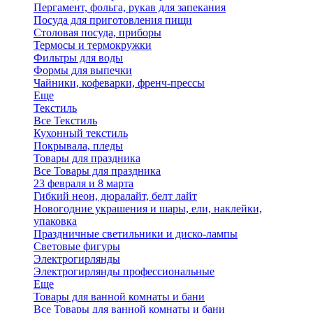
Пергамент, фольга, рукав для запекания
Посуда для приготовления пищи
Столовая посуда, приборы
Термосы и термокружки
Фильтры для воды
Формы для выпечки
Чайники, кофеварки, френч-прессы
Еще
Текстиль
Все Текстиль
Кухонный текстиль
Покрывала, пледы
Товары для праздника
Все Товары для праздника
23 февраля и 8 марта
Гибкий неон, дюралайт, белт лайт
Новогодние украшения и шары, ели, наклейки,
упаковка
Праздничные светильники и диско-лампы
Световые фигуры
Электрогирлянды
Электрогирлянды профессиональные
Еще
Товары для ванной комнаты и бани
Все Товары для ванной комнаты и бани