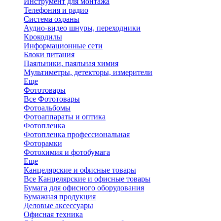
Инструмент для монтажа
Телефония и радио
Система охраны
Аудио-видео шнуры, переходники
Крокодилы
Информационные сети
Блоки питания
Паяльники, паяльная химия
Мультиметры, детекторы, измерители
Еще
Фототовары
Все Фототовары
Фотоальбомы
Фотоаппараты и оптика
Фотопленка
Фотопленка профессиональная
Фоторамки
Фотохимия и фотобумага
Еще
Канцелярские и офисные товары
Все Канцелярские и офисные товары
Бумага для офисного оборудования
Бумажная продукция
Деловые аксессуары
Офисная техника