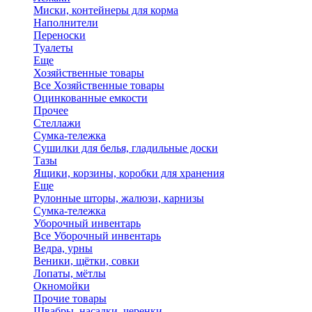
Миски, контейнеры для корма
Наполнители
Переноски
Туалеты
Еще
Хозяйственные товары
Все Хозяйственные товары
Оцинкованные емкости
Прочее
Стеллажи
Сумка-тележка
Сушилки для белья, гладильные доски
Тазы
Ящики, корзины, коробки для хранения
Еще
Рулонные шторы, жалюзи, карнизы
Сумка-тележка
Уборочный инвентарь
Все Уборочный инвентарь
Ведра, урны
Веники, щётки, совки
Лопаты, мётлы
Окномойки
Прочие товары
Швабры, насадки, черенки