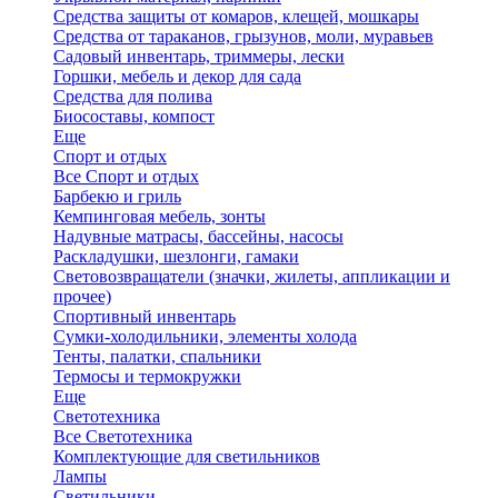
Средства защиты от комаров, клещей, мошкары
Средства от тараканов, грызунов, моли, муравьев
Садовый инвентарь, триммеры, лески
Горшки, мебель и декор для сада
Средства для полива
Биосоставы, компост
Еще
Спорт и отдых
Все Спорт и отдых
Барбекю и гриль
Кемпинговая мебель, зонты
Надувные матрасы, бассейны, насосы
Раскладушки, шезлонги, гамаки
Световозвращатели (значки, жилеты, аппликации и
прочее)
Спортивный инвентарь
Сумки-холодильники, элементы холода
Тенты, палатки, спальники
Термосы и термокружки
Еще
Светотехника
Все Светотехника
Комплектующие для светильников
Лампы
Светильники