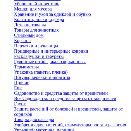
Уборочный инвентарь
Мешки для мусора
Хранение и уход за одеждой и обувью
Колготки, носки, одежда
Детские товары
Товары для животных
Стильный дом
Корзина
Перчатки и рукавицы
Придверные и интерьерные коврики
Раскладушки и табуреты
Рулонные шторы, жалюзи, карнизы
Термометры
Упаковка (пакеты, пленка)
Шнуры, веревки и шпагаты
Прочие
Еще
Садоводство и средства защиты от вредителей
Все Садоводство и средства защиты от вредителей
Грунт
Защита растений от болезней и вредителей, защита от
сорняков
Товары для рассады
Удобрения для растений, стимуляторы роста и развития
Укрывной материал, парники