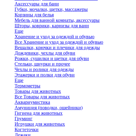
Аксессуары для бани
Губки, мочалки, щетки, массажеры
Корзины для белья
Мебель для ванной комнаты, аксессуары
Шторы, коврики, карнизы для ванн
Еще
Хранение и уход за одеждой и обувью
Все Хранение и уход за одеждой и обувью
Вешалки, крючки и плечики для одежды
Дождевики, чехлы для обуви
Рожки, сушилки и щетки для обуви
Стельки, шнурки и прочее
Чехлы и ролики для одежды
Этажерки и полки для обуви
Еще
Термометры
Товары для животных
Все Товары для животных
Аквариумистика
Амуниция (поводки, ошейники)
Гигиена для животных
Груминг
Игрушки для животных
Когтеточки
Лежаки