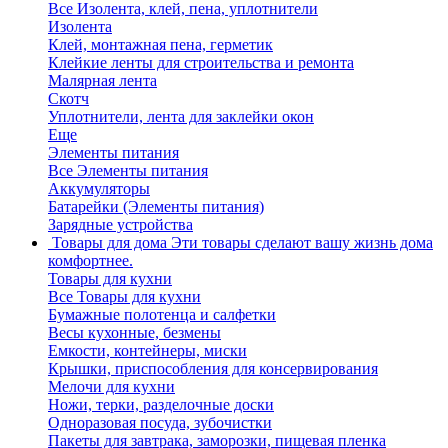
Все Изолента, клей, пена, уплотнители
Изолента
Клей, монтажная пена, герметик
Клейкие ленты для строительства и ремонта
Малярная лента
Скотч
Уплотнители, лента для заклейки окон
Еще
Элементы питания
Все Элементы питания
Аккумуляторы
Батарейки (Элементы питания)
Зарядные устройства
Товары для дома
Эти товары сделают вашу жизнь дома
комфортнее.
Товары для кухни
Все Товары для кухни
Бумажные полотенца и салфетки
Весы кухонные, безмены
Емкости, контейнеры, миски
Крышки, приспособления для консервирования
Мелочи для кухни
Ножи, терки, разделочные доски
Одноразовая посуда, зубочистки
Пакеты для завтрака, заморозки, пищевая пленка