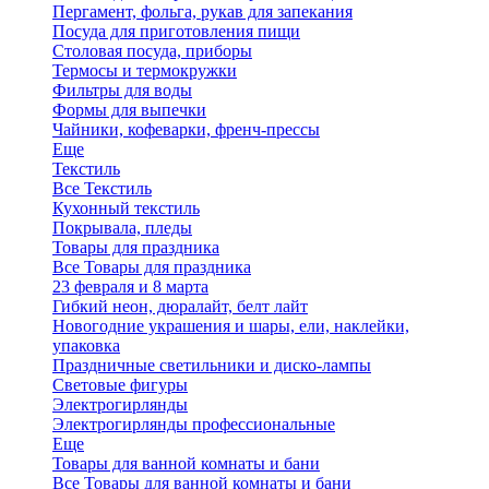
Пергамент, фольга, рукав для запекания
Посуда для приготовления пищи
Столовая посуда, приборы
Термосы и термокружки
Фильтры для воды
Формы для выпечки
Чайники, кофеварки, френч-прессы
Еще
Текстиль
Все Текстиль
Кухонный текстиль
Покрывала, пледы
Товары для праздника
Все Товары для праздника
23 февраля и 8 марта
Гибкий неон, дюралайт, белт лайт
Новогодние украшения и шары, ели, наклейки,
упаковка
Праздничные светильники и диско-лампы
Световые фигуры
Электрогирлянды
Электрогирлянды профессиональные
Еще
Товары для ванной комнаты и бани
Все Товары для ванной комнаты и бани