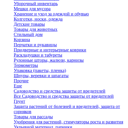
Уборочный инвентарь
Мешки для мусора
Хранение и уход за одеждой и обувью
Колготки, носки, одежда
Детские товары
Товары для животных
Стильный дом
Корзина
Перчатки и рукавицы
Придверные и интерьерные коврики
Раскладушки и табуреты
Рулонные шторы, жалюзи, карнизы
Термометры
Упаковка (пакеты, пленка)
Шнуры, веревки и шпагаты
Прочие
Еще
Садоводство и средства защиты от вредителей
Все Садоводство и средства защиты от вредителей
Грунт
Защита растений от болезней и вредителей, защита от
сорняков
Товары для рассады
Удобрения для растений, стимуляторы роста и развития
Укрывной материал, парники