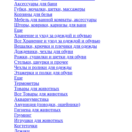
Аксессуары для бани
Губки, мочалки, щетки, массажеры
Корзины для белья
Мебель для ванной комнаты, аксессуары
Шторы, коврики, карнизы для ванн
Еще
Хранение и уход за одеждой и обувью
Все Хранение и уход за одеждой и обувью
Вешалки, крючки и плечики для одежды
Дождевики, чехлы для обуви
Рожки, сушилки и щетки для обуви
Стельки, шнурки и прочее
Чехлы и ролики для одежды
Этажерки и полки для обуви
Еще
Термометры
Товары для животных
Все Товары для животных
Аквариумистика
Амуниция (поводки, ошейники)
Гигиена для животных
Груминг
Игрушки для животных
Когтеточки
Лежаки