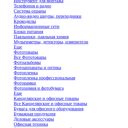
Инструмент для монтажа
Телефония и радио
Система охраны
Аудио-видео шнуры, переходники
Крокодилы
Информационные сети
Блоки питания
Паяльники, паяльная химия
Мультиметры, детекторы, измерители
Еще
Фототовары
Все Фототовары
Фотоальбомы
Фотоаппараты и оптика
Фотопленка
Фотопленка профессиональная
Фоторамки
Фотохимия и фотобумага
Еще
Канцелярские и офисные товары
Все Канцелярские и офисные товары
Бумага для офисного оборудования
Бумажная продукция
Деловые аксессуары
Офисная техника