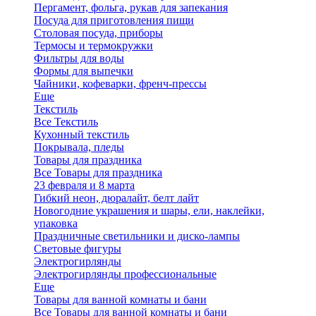
Пергамент, фольга, рукав для запекания
Посуда для приготовления пищи
Столовая посуда, приборы
Термосы и термокружки
Фильтры для воды
Формы для выпечки
Чайники, кофеварки, френч-прессы
Еще
Текстиль
Все Текстиль
Кухонный текстиль
Покрывала, пледы
Товары для праздника
Все Товары для праздника
23 февраля и 8 марта
Гибкий неон, дюралайт, белт лайт
Новогодние украшения и шары, ели, наклейки,
упаковка
Праздничные светильники и диско-лампы
Световые фигуры
Электрогирлянды
Электрогирлянды профессиональные
Еще
Товары для ванной комнаты и бани
Все Товары для ванной комнаты и бани