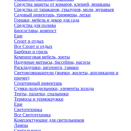
Средства защиты от комаров, клещей, мошкары
Средства от тараканов, грызунов, моли, муравьев
Садовый инвентарь, триммеры, лески
Горшки, мебель и декор для сада
Средства для полива
Биосоставы, компост
Еще
Спорт и отдых
Все Спорт и отдых
Барбекю и гриль
Кемпинговая мебель, зонты
Надувные матрасы, бассейны, насосы
Раскладушки, шезлонги, гамаки
Световозвращатели (значки, жилеты, аппликации и
прочее)
Спортивный инвентарь
Сумки-холодильники, элементы холода
Тенты, палатки, спальники
Термосы и термокружки
Еще
Светотехника
Все Светотехника
Комплектующие для светильников
Лампы
Светильники