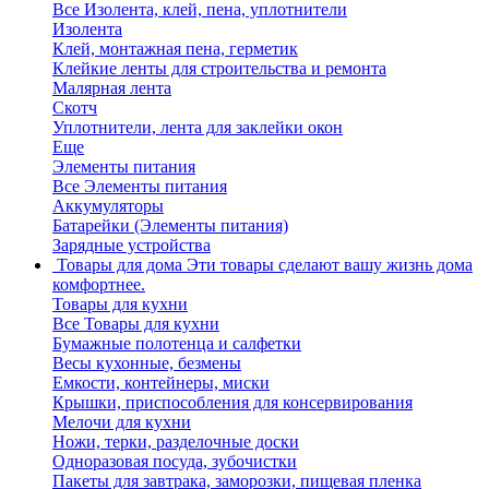
Все Изолента, клей, пена, уплотнители
Изолента
Клей, монтажная пена, герметик
Клейкие ленты для строительства и ремонта
Малярная лента
Скотч
Уплотнители, лента для заклейки окон
Еще
Элементы питания
Все Элементы питания
Аккумуляторы
Батарейки (Элементы питания)
Зарядные устройства
Товары для дома
Эти товары сделают вашу жизнь дома
комфортнее.
Товары для кухни
Все Товары для кухни
Бумажные полотенца и салфетки
Весы кухонные, безмены
Емкости, контейнеры, миски
Крышки, приспособления для консервирования
Мелочи для кухни
Ножи, терки, разделочные доски
Одноразовая посуда, зубочистки
Пакеты для завтрака, заморозки, пищевая пленка