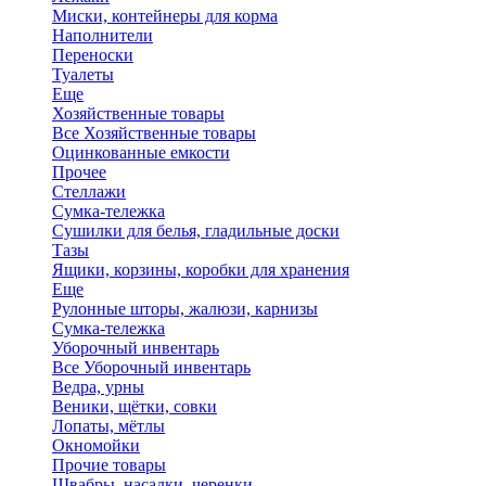
Миски, контейнеры для корма
Наполнители
Переноски
Туалеты
Еще
Хозяйственные товары
Все Хозяйственные товары
Оцинкованные емкости
Прочее
Стеллажи
Сумка-тележка
Сушилки для белья, гладильные доски
Тазы
Ящики, корзины, коробки для хранения
Еще
Рулонные шторы, жалюзи, карнизы
Сумка-тележка
Уборочный инвентарь
Все Уборочный инвентарь
Ведра, урны
Веники, щётки, совки
Лопаты, мётлы
Окномойки
Прочие товары
Швабры, насадки, черенки