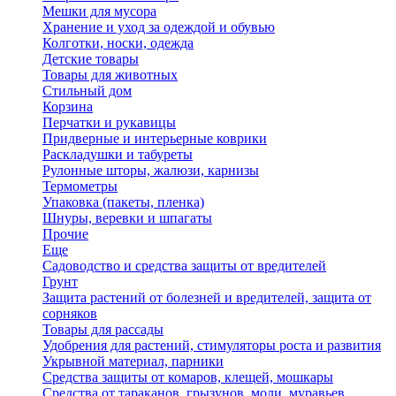
Мешки для мусора
Хранение и уход за одеждой и обувью
Колготки, носки, одежда
Детские товары
Товары для животных
Стильный дом
Корзина
Перчатки и рукавицы
Придверные и интерьерные коврики
Раскладушки и табуреты
Рулонные шторы, жалюзи, карнизы
Термометры
Упаковка (пакеты, пленка)
Шнуры, веревки и шпагаты
Прочие
Еще
Садоводство и средства защиты от вредителей
Грунт
Защита растений от болезней и вредителей, защита от
сорняков
Товары для рассады
Удобрения для растений, стимуляторы роста и развития
Укрывной материал, парники
Средства защиты от комаров, клещей, мошкары
Средства от тараканов, грызунов, моли, муравьев