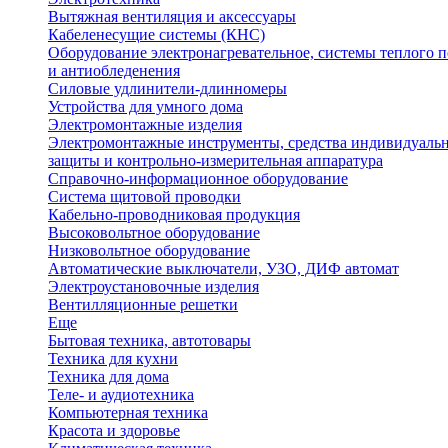
Вытяжная вентиляция и аксессуары
Кабеленесущие системы (КНС)
Оборудование электронагревательное, системы теплого п
и антиобледенения
Силовые удлинители-длинномеры
Устройства для умного дома
Электромонтажные изделия
Электромонтажные инструменты, средства индивидуаль
защиты и контрольно-измерительная аппаратура
Справочно-информационное оборудование
Система щитовой проводки
Кабельно-проводниковая продукция
Высоковольтное оборудование
Низковольтное оборудование
Автоматические выключатели, УЗО, ДИФ автомат
Электроустановочные изделия
Вентилляционные решетки
Еще
Бытовая техника, автотовары
Техника для кухни
Техника для дома
Теле- и аудиотехника
Компьютерная техника
Красота и здоровье