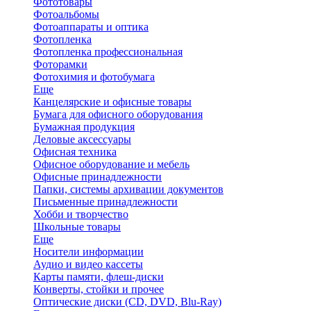
Фототовары
Фотоальбомы
Фотоаппараты и оптика
Фотопленка
Фотопленка профессиональная
Фоторамки
Фотохимия и фотобумага
Еще
Канцелярские и офисные товары
Бумага для офисного оборудования
Бумажная продукция
Деловые аксессуары
Офисная техника
Офисное оборудование и мебель
Офисные принадлежности
Папки, системы архивации документов
Письменные принадлежности
Хобби и творчество
Школьные товары
Еще
Носители информации
Аудио и видео кассеты
Карты памяти, флеш-диски
Конверты, стойки и прочее
Оптические диски (CD, DVD, Blu-Ray)