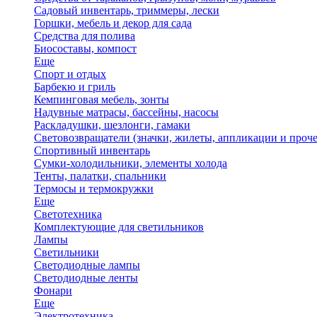
Садовый инвентарь, триммеры, лески
Горшки, мебель и декор для сада
Средства для полива
Биосоставы, компост
Еще
Спорт и отдых
Барбекю и гриль
Кемпинговая мебель, зонты
Надувные матрасы, бассейны, насосы
Раскладушки, шезлонги, гамаки
Световозвращатели (значки, жилеты, аппликации и проче
Спортивный инвентарь
Сумки-холодильники, элементы холода
Тенты, палатки, спальники
Термосы и термокружки
Еще
Светотехника
Комплектующие для светильников
Лампы
Светильники
Светодиодные лампы
Светодиодные ленты
Фонари
Еще
Электротехника