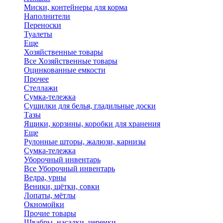
Миски, контейнеры для корма
Наполнители
Переноски
Туалеты
Еще
Хозяйственные товары
Все Хозяйственные товары
Оцинкованные емкости
Прочее
Стеллажи
Сумка-тележка
Сушилки для белья, гладильные доски
Тазы
Ящики, корзины, коробки для хранения
Еще
Рулонные шторы, жалюзи, карнизы
Сумка-тележка
Уборочный инвентарь
Все Уборочный инвентарь
Ведра, урны
Веники, щётки, совки
Лопаты, мётлы
Окномойки
Прочие товары
Швабры, насадки, черенки