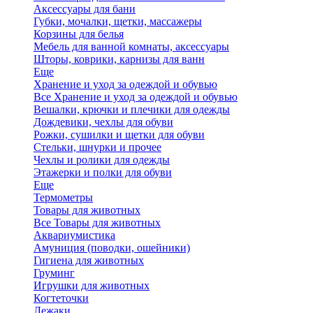
Аксессуары для бани
Губки, мочалки, щетки, массажеры
Корзины для белья
Мебель для ванной комнаты, аксессуары
Шторы, коврики, карнизы для ванн
Еще
Хранение и уход за одеждой и обувью
Все Хранение и уход за одеждой и обувью
Вешалки, крючки и плечики для одежды
Дождевики, чехлы для обуви
Рожки, сушилки и щетки для обуви
Стельки, шнурки и прочее
Чехлы и ролики для одежды
Этажерки и полки для обуви
Еще
Термометры
Товары для животных
Все Товары для животных
Аквариумистика
Амуниция (поводки, ошейники)
Гигиена для животных
Груминг
Игрушки для животных
Когтеточки
Лежаки