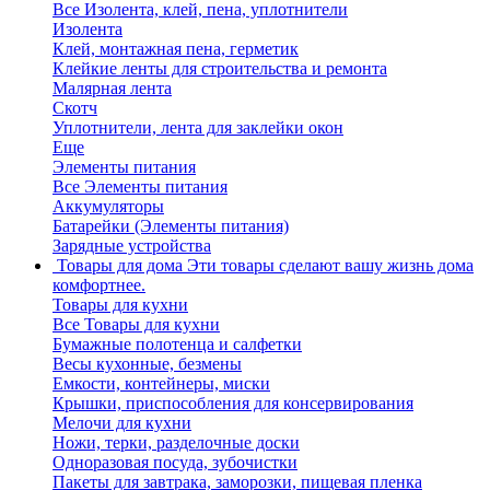
Все Изолента, клей, пена, уплотнители
Изолента
Клей, монтажная пена, герметик
Клейкие ленты для строительства и ремонта
Малярная лента
Скотч
Уплотнители, лента для заклейки окон
Еще
Элементы питания
Все Элементы питания
Аккумуляторы
Батарейки (Элементы питания)
Зарядные устройства
Товары для дома
Эти товары сделают вашу жизнь дома
комфортнее.
Товары для кухни
Все Товары для кухни
Бумажные полотенца и салфетки
Весы кухонные, безмены
Емкости, контейнеры, миски
Крышки, приспособления для консервирования
Мелочи для кухни
Ножи, терки, разделочные доски
Одноразовая посуда, зубочистки
Пакеты для завтрака, заморозки, пищевая пленка