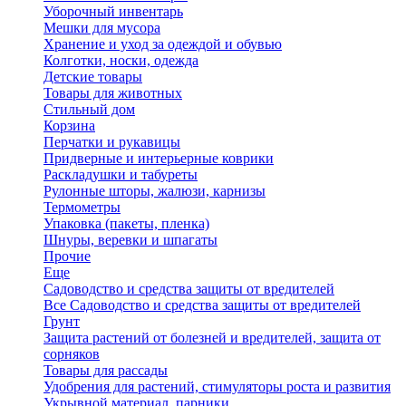
Уборочный инвентарь
Мешки для мусора
Хранение и уход за одеждой и обувью
Колготки, носки, одежда
Детские товары
Товары для животных
Стильный дом
Корзина
Перчатки и рукавицы
Придверные и интерьерные коврики
Раскладушки и табуреты
Рулонные шторы, жалюзи, карнизы
Термометры
Упаковка (пакеты, пленка)
Шнуры, веревки и шпагаты
Прочие
Еще
Садоводство и средства защиты от вредителей
Все Садоводство и средства защиты от вредителей
Грунт
Защита растений от болезней и вредителей, защита от
сорняков
Товары для рассады
Удобрения для растений, стимуляторы роста и развития
Укрывной материал, парники