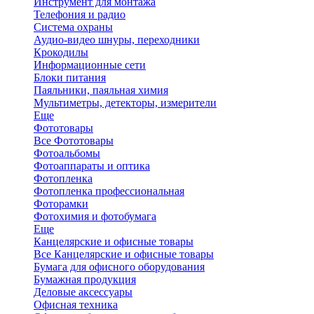
Инструмент для монтажа
Телефония и радио
Система охраны
Аудио-видео шнуры, переходники
Крокодилы
Информационные сети
Блоки питания
Паяльники, паяльная химия
Мультиметры, детекторы, измерители
Еще
Фототовары
Все Фототовары
Фотоальбомы
Фотоаппараты и оптика
Фотопленка
Фотопленка профессиональная
Фоторамки
Фотохимия и фотобумага
Еще
Канцелярские и офисные товары
Все Канцелярские и офисные товары
Бумага для офисного оборудования
Бумажная продукция
Деловые аксессуары
Офисная техника