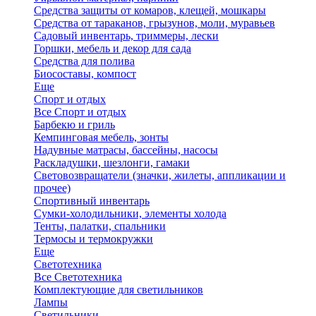
Средства защиты от комаров, клещей, мошкары
Средства от тараканов, грызунов, моли, муравьев
Садовый инвентарь, триммеры, лески
Горшки, мебель и декор для сада
Средства для полива
Биосоставы, компост
Еще
Спорт и отдых
Все Спорт и отдых
Барбекю и гриль
Кемпинговая мебель, зонты
Надувные матрасы, бассейны, насосы
Раскладушки, шезлонги, гамаки
Световозвращатели (значки, жилеты, аппликации и
прочее)
Спортивный инвентарь
Сумки-холодильники, элементы холода
Тенты, палатки, спальники
Термосы и термокружки
Еще
Светотехника
Все Светотехника
Комплектующие для светильников
Лампы
Светильники