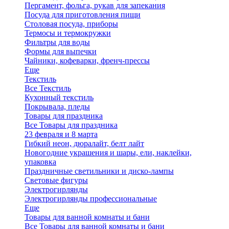
Пергамент, фольга, рукав для запекания
Посуда для приготовления пищи
Столовая посуда, приборы
Термосы и термокружки
Фильтры для воды
Формы для выпечки
Чайники, кофеварки, френч-прессы
Еще
Текстиль
Все Текстиль
Кухонный текстиль
Покрывала, пледы
Товары для праздника
Все Товары для праздника
23 февраля и 8 марта
Гибкий неон, дюралайт, белт лайт
Новогодние украшения и шары, ели, наклейки,
упаковка
Праздничные светильники и диско-лампы
Световые фигуры
Электрогирлянды
Электрогирлянды профессиональные
Еще
Товары для ванной комнаты и бани
Все Товары для ванной комнаты и бани