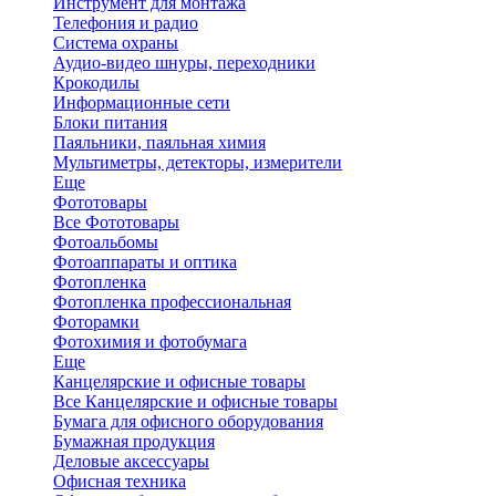
Инструмент для монтажа
Телефония и радио
Система охраны
Аудио-видео шнуры, переходники
Крокодилы
Информационные сети
Блоки питания
Паяльники, паяльная химия
Мультиметры, детекторы, измерители
Еще
Фототовары
Все Фототовары
Фотоальбомы
Фотоаппараты и оптика
Фотопленка
Фотопленка профессиональная
Фоторамки
Фотохимия и фотобумага
Еще
Канцелярские и офисные товары
Все Канцелярские и офисные товары
Бумага для офисного оборудования
Бумажная продукция
Деловые аксессуары
Офисная техника