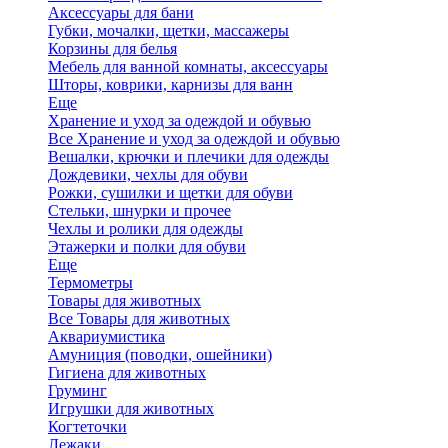
Аксессуары для бани
Губки, мочалки, щетки, массажеры
Корзины для белья
Мебель для ванной комнаты, аксессуары
Шторы, коврики, карнизы для ванн
Еще
Хранение и уход за одеждой и обувью
Все Хранение и уход за одеждой и обувью
Вешалки, крючки и плечики для одежды
Дождевики, чехлы для обуви
Рожки, сушилки и щетки для обуви
Стельки, шнурки и прочее
Чехлы и ролики для одежды
Этажерки и полки для обуви
Еще
Термометры
Товары для животных
Все Товары для животных
Аквариумистика
Амуниция (поводки, ошейники)
Гигиена для животных
Груминг
Игрушки для животных
Когтеточки
Лежаки