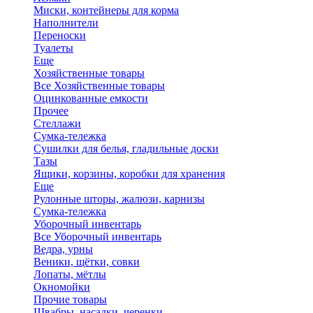
Миски, контейнеры для корма
Наполнители
Переноски
Туалеты
Еще
Хозяйственные товары
Все Хозяйственные товары
Оцинкованные емкости
Прочее
Стеллажи
Сумка-тележка
Сушилки для белья, гладильные доски
Тазы
Ящики, корзины, коробки для хранения
Еще
Рулонные шторы, жалюзи, карнизы
Сумка-тележка
Уборочный инвентарь
Все Уборочный инвентарь
Ведра, урны
Веники, щётки, совки
Лопаты, мётлы
Окномойки
Прочие товары
Швабры, насадки, черенки