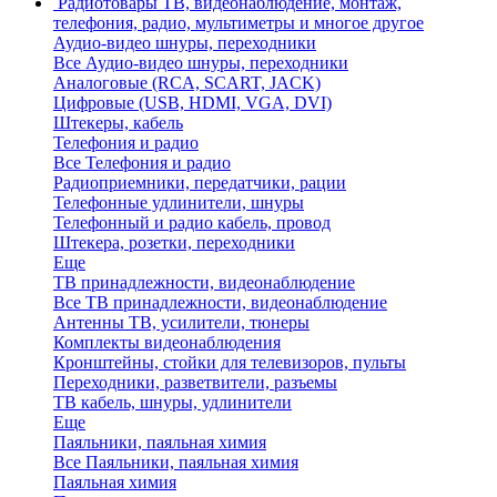
Радиотовары
ТВ, видеонаблюдение, монтаж,
телефония, радио, мультиметры и многое другое
Аудио-видео шнуры, переходники
Все Аудио-видео шнуры, переходники
Аналоговые (RCA, SCART, JACK)
Цифровые (USB, HDMI, VGA, DVI)
Штекеры, кабель
Телефония и радио
Все Телефония и радио
Радиоприемники, передатчики, рации
Телефонные удлинители, шнуры
Телефонный и радио кабель, провод
Штекера, розетки, переходники
Еще
ТВ принадлежности, видеонаблюдение
Все ТВ принадлежности, видеонаблюдение
Антенны ТВ, усилители, тюнеры
Комплекты видеонаблюдения
Кронштейны, стойки для телевизоров, пульты
Переходники, разветвители, разъемы
ТВ кабель, шнуры, удлинители
Еще
Паяльники, паяльная химия
Все Паяльники, паяльная химия
Паяльная химия