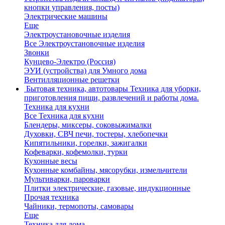
кнопки управления, посты)
Электрические машины
Еще
Электроустановочные изделия
Все Электроустановочные изделия
Звонки
Кунцево-Электро (Россия)
ЭУИ (устройства) для Умного дома
Вентилляционные решетки
Бытовая техника, автотовары
Техника для уборки,
приготовления пищи, развлечений и работы дома.
Техника для кухни
Все Техника для кухни
Блендеры, миксеры, соковыжималки
Духовки, СВЧ печи, тостеры, хлебопечки
Кипятильники, горелки, зажигалки
Кофеварки, кофемолки, турки
Кухонные весы
Кухонные комбайны, мясорубки, измельчители
Мультиварки, пароварки
Плитки электрические, газовые, индукционные
Прочая техника
Чайники, термопоты, самовары
Еще
Техника для дома