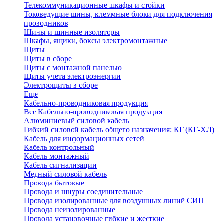
Телекоммуникационные шкафы и стойки
Токоведущие шины, клеммные блоки для подключения
проводников
Шины и шинные изоляторы
Шкафы, ящики, боксы электромонтажные
Щиты
Щиты в сборе
Щиты с монтажной панелью
Щиты учета электроэнергии
Электрощиты в сборе
Еще
Кабельно-проводниковая продукция
Все Кабельно-проводниковая продукция
Алюминиевый силовой кабель
Гибкий силовой кабель общего назначения: КГ (КГ-ХЛ)
Кабель для информационных сетей
Кабель контрольный
Кабель монтажный
Кабель сигнализации
Медный силовой кабель
Провода бытовые
Провода и шнуры соединительные
Провода изолированные для воздушных линий СИП
Провода неизолированные
Провода установочные гибкие и жесткие