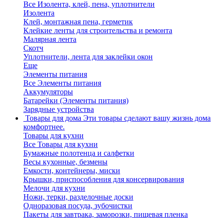
Все Изолента, клей, пена, уплотнители
Изолента
Клей, монтажная пена, герметик
Клейкие ленты для строительства и ремонта
Малярная лента
Скотч
Уплотнители, лента для заклейки окон
Еще
Элементы питания
Все Элементы питания
Аккумуляторы
Батарейки (Элементы питания)
Зарядные устройства
Товары для дома
Эти товары сделают вашу жизнь дома
комфортнее.
Товары для кухни
Все Товары для кухни
Бумажные полотенца и салфетки
Весы кухонные, безмены
Емкости, контейнеры, миски
Крышки, приспособления для консервирования
Мелочи для кухни
Ножи, терки, разделочные доски
Одноразовая посуда, зубочистки
Пакеты для завтрака, заморозки, пищевая пленка