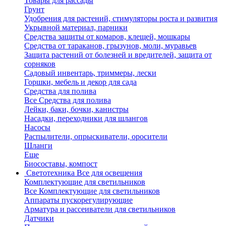
Товары для рассады
Грунт
Удобрения для растений, стимуляторы роста и развития
Укрывной материал, парники
Средства защиты от комаров, клещей, мошкары
Средства от тараканов, грызунов, моли, муравьев
Защита растений от болезней и вредителей, защита от
сорняков
Садовый инвентарь, триммеры, лески
Горшки, мебель и декор для сада
Средства для полива
Все Средства для полива
Лейки, баки, бочки, канистры
Насадки, переходники для шлангов
Насосы
Распылители, опрыскиватели, оросители
Шланги
Еще
Биосоставы, компост
Светотехника
Все для освещения
Комплектующие для светильников
Все Комплектующие для светильников
Аппараты пускорегулирующие
Арматура и рассеиватели для светильников
Датчики