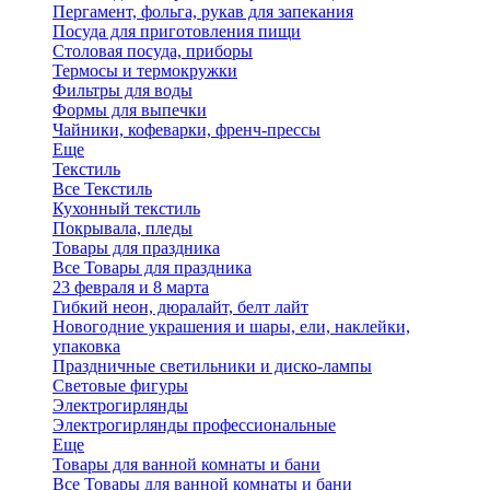
Пергамент, фольга, рукав для запекания
Посуда для приготовления пищи
Столовая посуда, приборы
Термосы и термокружки
Фильтры для воды
Формы для выпечки
Чайники, кофеварки, френч-прессы
Еще
Текстиль
Все Текстиль
Кухонный текстиль
Покрывала, пледы
Товары для праздника
Все Товары для праздника
23 февраля и 8 марта
Гибкий неон, дюралайт, белт лайт
Новогодние украшения и шары, ели, наклейки,
упаковка
Праздничные светильники и диско-лампы
Световые фигуры
Электрогирлянды
Электрогирлянды профессиональные
Еще
Товары для ванной комнаты и бани
Все Товары для ванной комнаты и бани