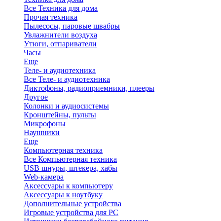
Все Техника для дома
Прочая техника
Пылесосы, паровые швабры
Увлажнители воздуха
Утюги, отпариватели
Часы
Еще
Теле- и аудиотехника
Все Теле- и аудиотехника
Диктофоны, радиоприемники, плееры
Другое
Колонки и аудиосистемы
Кронштейны, пульты
Микрофоны
Наушники
Еще
Компьютерная техника
Все Компьютерная техника
USB шнуры, штекера, хабы
Web-камера
Аксессуары к компьютеру
Аксессуары к ноутбуку
Дополнительные устройства
Игровые устройства для PC