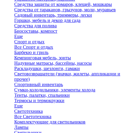
Средства защиты от комаров, клещей, мошкары
Средства от тараканов, грызунов, моли, муравьев
Садовый инвентарь, триммеры, лески
Горшки, мебель и декор для сада
Средства для полива
Биосоставы, компост
Еще
Спорт и отдых
Все Спорт и отдых
Барбекю и гриль
Кемпинговая мебель, зонты
Надувные матрасы, бассейны, насосы
Раскладушки, шезлонги, гамаки
Световозвращатели (значки, жилеты, аппликации и
прочее)
Спортивный инвентарь
Сумки-холодильники, элементы холода
Тенты, палатки, спальники
Термосы и термокружки
Еще
Светотехника
Все Светотехника
Комплектующие для светильников
Лампы
Светильники