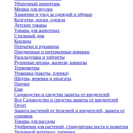
Уборочный инвентарь
Мешки для мусора
Хранение и уход за одеждой и обувью
Колготки, носки, одежда
Детские товары
Товары для животных
Стильный дом
Корзина
Перчатки и рукавицы
Придверные и интерьерные коврики
Раскладушки и табуреты
Рулонные шторы, жалюзи, карнизы
Термометры
Упаковка (пакеты, пленка)
Шнуры, веревки и шпагаты
Прочие
Еще
Садоводство и средства защиты от вредителей
Все Садоводство и средства защиты от вредителей
Грунт
Защита растений от болезней и вредителей, защита от
сорняков
Товары для рассады
Удобрения для растений, стимуляторы роста и развития
Укрывной материал, парники