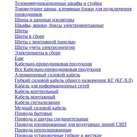
Телекоммуникационные шкафы и стойки
Токоведущие шины, клеммные блоки для подключения
проводников
Шины и шинные изоляторы
Шкафы, ящики, боксы электромонтажные
Щиты
Щиты в сборе
Щиты с монтажной панелью
Щиты учета электроэнергии
Электрощиты в сборе
Еще
Кабельно-проводниковая продукция
Все Кабельно-проводниковая продукция
Алюминиевый силовой кабель
Гибкий силовой кабель общего назначения: КГ (КГ-ХЛ)
Кабель для информационных сетей
Кабель контрольный
Кабель монтажный
Кабель сигнализации
Медный силовой кабель
Провода бытовые
Провода и шнуры соединительные
Провода изолированные для воздушных линий СИП
Провода неизолированные
Провода установочные гибкие и жесткие