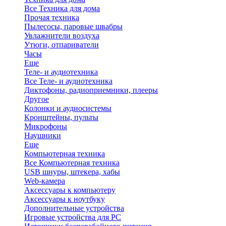
Все Техника для дома
Прочая техника
Пылесосы, паровые швабры
Увлажнители воздуха
Утюги, отпариватели
Часы
Еще
Теле- и аудиотехника
Все Теле- и аудиотехника
Диктофоны, радиоприемники, плееры
Другое
Колонки и аудиосистемы
Кронштейны, пульты
Микрофоны
Наушники
Еще
Компьютерная техника
Все Компьютерная техника
USB шнуры, штекера, хабы
Web-камера
Аксессуары к компьютеру
Аксессуары к ноутбуку
Дополнительные устройства
Игровые устройства для PC