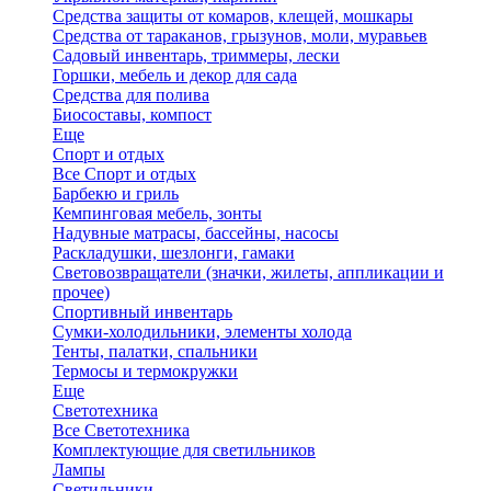
Средства защиты от комаров, клещей, мошкары
Средства от тараканов, грызунов, моли, муравьев
Садовый инвентарь, триммеры, лески
Горшки, мебель и декор для сада
Средства для полива
Биосоставы, компост
Еще
Спорт и отдых
Все Спорт и отдых
Барбекю и гриль
Кемпинговая мебель, зонты
Надувные матрасы, бассейны, насосы
Раскладушки, шезлонги, гамаки
Световозвращатели (значки, жилеты, аппликации и
прочее)
Спортивный инвентарь
Сумки-холодильники, элементы холода
Тенты, палатки, спальники
Термосы и термокружки
Еще
Светотехника
Все Светотехника
Комплектующие для светильников
Лампы
Светильники