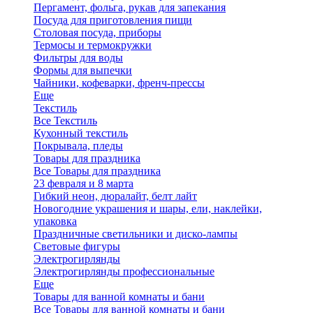
Пергамент, фольга, рукав для запекания
Посуда для приготовления пищи
Столовая посуда, приборы
Термосы и термокружки
Фильтры для воды
Формы для выпечки
Чайники, кофеварки, френч-прессы
Еще
Текстиль
Все Текстиль
Кухонный текстиль
Покрывала, пледы
Товары для праздника
Все Товары для праздника
23 февраля и 8 марта
Гибкий неон, дюралайт, белт лайт
Новогодние украшения и шары, ели, наклейки,
упаковка
Праздничные светильники и диско-лампы
Световые фигуры
Электрогирлянды
Электрогирлянды профессиональные
Еще
Товары для ванной комнаты и бани
Все Товары для ванной комнаты и бани