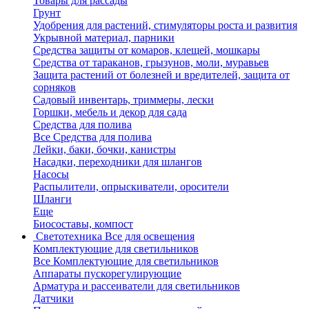
Товары для рассады
Грунт
Удобрения для растений, стимуляторы роста и развития
Укрывной материал, парники
Средства защиты от комаров, клещей, мошкары
Средства от тараканов, грызунов, моли, муравьев
Защита растений от болезней и вредителей, защита от
сорняков
Садовый инвентарь, триммеры, лески
Горшки, мебель и декор для сада
Средства для полива
Все Средства для полива
Лейки, баки, бочки, канистры
Насадки, переходники для шлангов
Насосы
Распылители, опрыскиватели, оросители
Шланги
Еще
Биосоставы, компост
Светотехника
Все для освещения
Комплектующие для светильников
Все Комплектующие для светильников
Аппараты пускорегулирующие
Арматура и рассеиватели для светильников
Датчики