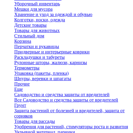
Уборочный инвентарь
Мешки для мусора
Хранение и уход за одеждой и обувью
Колготки, носки, одежда
Детские товары
Товары для животных
Стильный дом
Корзина
Перчатки и рукавицы
Придверные и интерьерные коврики
Раскладушки и табуреты
Рулонные шторы, жалюзи, карнизы
Термометры
Упаковка (пакеты, пленка)
Шнуры, веревки и шпагаты
Прочие
Еще
Садоводство и средства защиты от вредителей
Все Садоводство и средства защиты от вредителей
Грунт
Защита растений от болезней и вредителей, защита от
сорняков
Товары для рассады
Удобрения для растений, стимуляторы роста и развития
Укрывной материал, парники