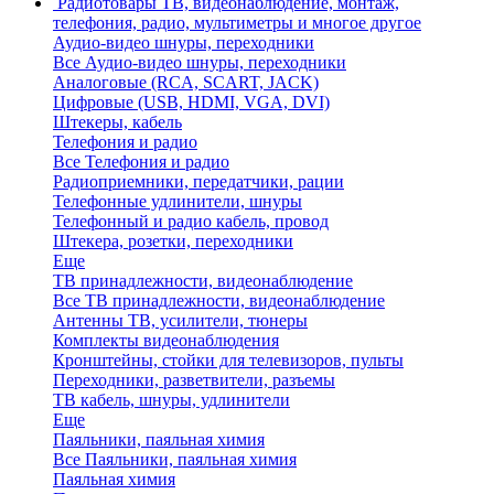
Радиотовары
ТВ, видеонаблюдение, монтаж,
телефония, радио, мультиметры и многое другое
Аудио-видео шнуры, переходники
Все Аудио-видео шнуры, переходники
Аналоговые (RCA, SCART, JACK)
Цифровые (USB, HDMI, VGA, DVI)
Штекеры, кабель
Телефония и радио
Все Телефония и радио
Радиоприемники, передатчики, рации
Телефонные удлинители, шнуры
Телефонный и радио кабель, провод
Штекера, розетки, переходники
Еще
ТВ принадлежности, видеонаблюдение
Все ТВ принадлежности, видеонаблюдение
Антенны ТВ, усилители, тюнеры
Комплекты видеонаблюдения
Кронштейны, стойки для телевизоров, пульты
Переходники, разветвители, разъемы
ТВ кабель, шнуры, удлинители
Еще
Паяльники, паяльная химия
Все Паяльники, паяльная химия
Паяльная химия