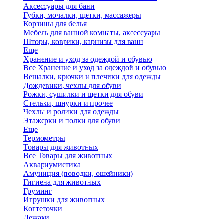
Аксессуары для бани
Губки, мочалки, щетки, массажеры
Корзины для белья
Мебель для ванной комнаты, аксессуары
Шторы, коврики, карнизы для ванн
Еще
Хранение и уход за одеждой и обувью
Все Хранение и уход за одеждой и обувью
Вешалки, крючки и плечики для одежды
Дождевики, чехлы для обуви
Рожки, сушилки и щетки для обуви
Стельки, шнурки и прочее
Чехлы и ролики для одежды
Этажерки и полки для обуви
Еще
Термометры
Товары для животных
Все Товары для животных
Аквариумистика
Амуниция (поводки, ошейники)
Гигиена для животных
Груминг
Игрушки для животных
Когтеточки
Лежаки