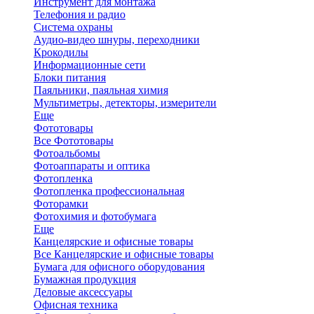
Инструмент для монтажа
Телефония и радио
Система охраны
Аудио-видео шнуры, переходники
Крокодилы
Информационные сети
Блоки питания
Паяльники, паяльная химия
Мультиметры, детекторы, измерители
Еще
Фототовары
Все Фототовары
Фотоальбомы
Фотоаппараты и оптика
Фотопленка
Фотопленка профессиональная
Фоторамки
Фотохимия и фотобумага
Еще
Канцелярские и офисные товары
Все Канцелярские и офисные товары
Бумага для офисного оборудования
Бумажная продукция
Деловые аксессуары
Офисная техника