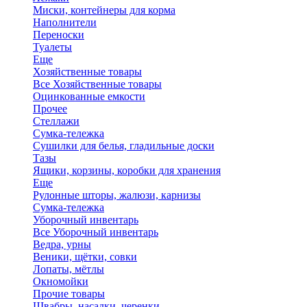
Миски, контейнеры для корма
Наполнители
Переноски
Туалеты
Еще
Хозяйственные товары
Все Хозяйственные товары
Оцинкованные емкости
Прочее
Стеллажи
Сумка-тележка
Сушилки для белья, гладильные доски
Тазы
Ящики, корзины, коробки для хранения
Еще
Рулонные шторы, жалюзи, карнизы
Сумка-тележка
Уборочный инвентарь
Все Уборочный инвентарь
Ведра, урны
Веники, щётки, совки
Лопаты, мётлы
Окномойки
Прочие товары
Швабры, насадки, черенки