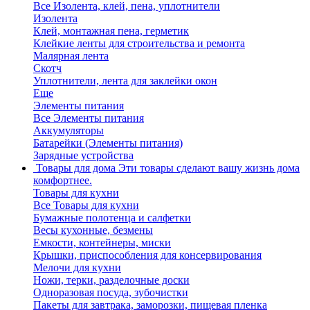
Все Изолента, клей, пена, уплотнители
Изолента
Клей, монтажная пена, герметик
Клейкие ленты для строительства и ремонта
Малярная лента
Скотч
Уплотнители, лента для заклейки окон
Еще
Элементы питания
Все Элементы питания
Аккумуляторы
Батарейки (Элементы питания)
Зарядные устройства
Товары для дома
Эти товары сделают вашу жизнь дома
комфортнее.
Товары для кухни
Все Товары для кухни
Бумажные полотенца и салфетки
Весы кухонные, безмены
Емкости, контейнеры, миски
Крышки, приспособления для консервирования
Мелочи для кухни
Ножи, терки, разделочные доски
Одноразовая посуда, зубочистки
Пакеты для завтрака, заморозки, пищевая пленка