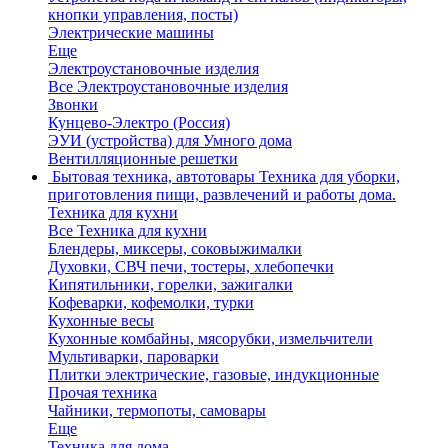
кнопки управления, посты)
Электрические машины
Еще
Электроустановочные изделия
Все Электроустановочные изделия
Звонки
Кунцево-Электро (Россия)
ЭУИ (устройства) для Умного дома
Вентилляционные решетки
Бытовая техника, автотовары
Техника для уборки,
приготовления пищи, развлечений и работы дома.
Техника для кухни
Все Техника для кухни
Блендеры, миксеры, соковыжималки
Духовки, СВЧ печи, тостеры, хлебопечки
Кипятильники, горелки, зажигалки
Кофеварки, кофемолки, турки
Кухонные весы
Кухонные комбайны, мясорубки, измельчители
Мультиварки, пароварки
Плитки электрические, газовые, индукционные
Прочая техника
Чайники, термопоты, самовары
Еще
Техника для дома