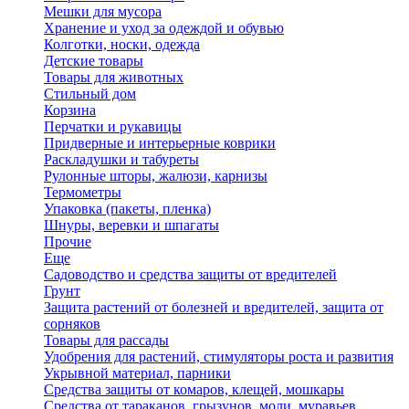
Мешки для мусора
Хранение и уход за одеждой и обувью
Колготки, носки, одежда
Детские товары
Товары для животных
Стильный дом
Корзина
Перчатки и рукавицы
Придверные и интерьерные коврики
Раскладушки и табуреты
Рулонные шторы, жалюзи, карнизы
Термометры
Упаковка (пакеты, пленка)
Шнуры, веревки и шпагаты
Прочие
Еще
Садоводство и средства защиты от вредителей
Грунт
Защита растений от болезней и вредителей, защита от
сорняков
Товары для рассады
Удобрения для растений, стимуляторы роста и развития
Укрывной материал, парники
Средства защиты от комаров, клещей, мошкары
Средства от тараканов, грызунов, моли, муравьев