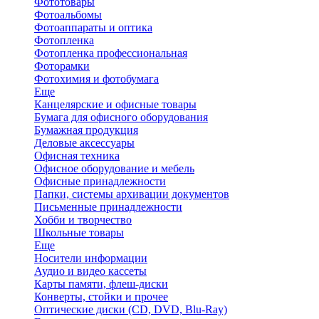
Фототовары
Фотоальбомы
Фотоаппараты и оптика
Фотопленка
Фотопленка профессиональная
Фоторамки
Фотохимия и фотобумага
Еще
Канцелярские и офисные товары
Бумага для офисного оборудования
Бумажная продукция
Деловые аксессуары
Офисная техника
Офисное оборудование и мебель
Офисные принадлежности
Папки, системы архивации документов
Письменные принадлежности
Хобби и творчество
Школьные товары
Еще
Носители информации
Аудио и видео кассеты
Карты памяти, флеш-диски
Конверты, стойки и прочее
Оптические диски (CD, DVD, Blu-Ray)