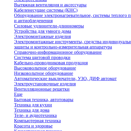
Вытяжная вентиляция и аксессуары
Кабеленесущие системы (КНС)
Оборудование электронагревательное, системы теплого п
и антиобледенения
Силовые удлинители-длинномеры
Устройства для умного дома
Электромонтажные изделия
Электромонтажные инструменты, средства индивидуаль
защиты и контрольно-измерительная аппаратура
Справочно-информационное оборудование
Система щитовой проводки
Кабельно-проводниковая продукция
Высоковольтное оборудование
Низковольтное оборудование
Автоматические выключатели, УЗО, ДИФ автомат
Электроустановочные изделия
Вентилляционные решетки
Еще
Бытовая техника, автотовары
Техника для кухни
Техника для дома
Теле- и аудиотехника
Компьютерная техника
Красота и здоровье