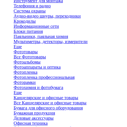
Инструмент для монтажа
Телефония и радио
Система охраны
Аудио-видео шнуры, переходники
Крокодилы
Информационные сети
Блоки питания
Паяльники, паяльная химия
Мультиметры, детекторы, измерители
Еще
Фототовары
Все Фототовары
Фотоальбомы
Фотоаппараты и оптика
Фотопленка
Фотопленка профессиональная
Фоторамки
Фотохимия и фотобумага
Еще
Канцелярские и офисные товары
Все Канцелярские и офисные товары
Бумага для офисного оборудования
Бумажная продукция
Деловые аксессуары
Офисная техника