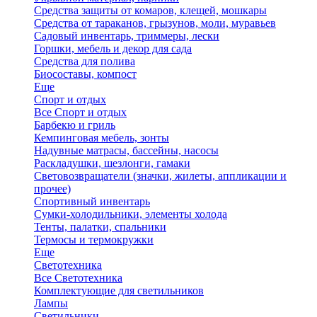
Средства защиты от комаров, клещей, мошкары
Средства от тараканов, грызунов, моли, муравьев
Садовый инвентарь, триммеры, лески
Горшки, мебель и декор для сада
Средства для полива
Биосоставы, компост
Еще
Спорт и отдых
Все Спорт и отдых
Барбекю и гриль
Кемпинговая мебель, зонты
Надувные матрасы, бассейны, насосы
Раскладушки, шезлонги, гамаки
Световозвращатели (значки, жилеты, аппликации и
прочее)
Спортивный инвентарь
Сумки-холодильники, элементы холода
Тенты, палатки, спальники
Термосы и термокружки
Еще
Светотехника
Все Светотехника
Комплектующие для светильников
Лампы
Светильники