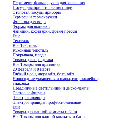
Пергамент, фольга, рукав для запекания
Посуда для приготовления пищи
Столовая посуда, приборы
Термосы и термокружки
Фильтры для воды
Формы для выпечки
Чайники, кофеварки, френч-прессы
Еще
Текстиль
Все Текстиль
Кухонный текстиль
Покрывала, пледы
Товары для праздника
Все Товары для праздника
23 февраля и 8 марта
Гибкий неон, дюралайт, белт лайт
Новогодние украшения и шары, ели, наклейки,
упаковка
Праздничные светильники и диско-лампы
Световые фигуры
Электрогирлянды
Электрогирлянды профессиональные
Еще
Товары для ванной комнаты и бани
Все Товары для ванной комнаты и бани