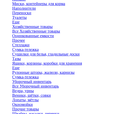
Миски, контейнеры для корма
Наполнители
Переноски
Туалеты
Еще
Хозяйственные товары
Все Хозяйственные товары
Оцинкованные емкости
Прочее
Стеллажи
Сумка-тележка
Сушилки для белья, гладильные доски
Тазы
Ящики, корзины, коробки для хранения
Еще
Рулонные шторы, жалюзи, карнизы
Сумка-тележка
Уборочный инвентарь
Все Уборочный инвентарь
Ведра, урны
Веники, щётки, совки
Лопаты, мётлы
Окномойки
Прочие товары
Швабры, насадки, черенки