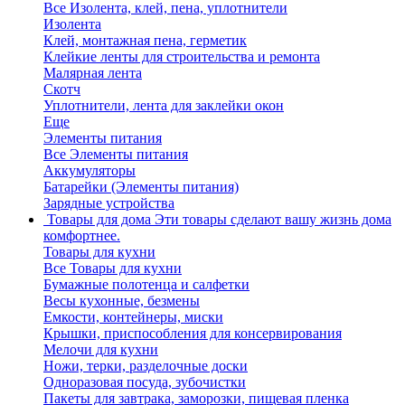
Все Изолента, клей, пена, уплотнители
Изолента
Клей, монтажная пена, герметик
Клейкие ленты для строительства и ремонта
Малярная лента
Скотч
Уплотнители, лента для заклейки окон
Еще
Элементы питания
Все Элементы питания
Аккумуляторы
Батарейки (Элементы питания)
Зарядные устройства
Товары для дома
Эти товары сделают вашу жизнь дома
комфортнее.
Товары для кухни
Все Товары для кухни
Бумажные полотенца и салфетки
Весы кухонные, безмены
Емкости, контейнеры, миски
Крышки, приспособления для консервирования
Мелочи для кухни
Ножи, терки, разделочные доски
Одноразовая посуда, зубочистки
Пакеты для завтрака, заморозки, пищевая пленка