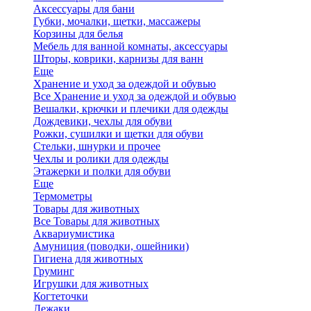
Аксессуары для бани
Губки, мочалки, щетки, массажеры
Корзины для белья
Мебель для ванной комнаты, аксессуары
Шторы, коврики, карнизы для ванн
Еще
Хранение и уход за одеждой и обувью
Все Хранение и уход за одеждой и обувью
Вешалки, крючки и плечики для одежды
Дождевики, чехлы для обуви
Рожки, сушилки и щетки для обуви
Стельки, шнурки и прочее
Чехлы и ролики для одежды
Этажерки и полки для обуви
Еще
Термометры
Товары для животных
Все Товары для животных
Аквариумистика
Амуниция (поводки, ошейники)
Гигиена для животных
Груминг
Игрушки для животных
Когтеточки
Лежаки