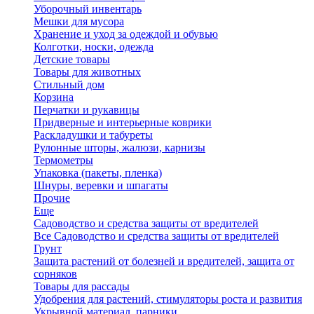
Уборочный инвентарь
Мешки для мусора
Хранение и уход за одеждой и обувью
Колготки, носки, одежда
Детские товары
Товары для животных
Стильный дом
Корзина
Перчатки и рукавицы
Придверные и интерьерные коврики
Раскладушки и табуреты
Рулонные шторы, жалюзи, карнизы
Термометры
Упаковка (пакеты, пленка)
Шнуры, веревки и шпагаты
Прочие
Еще
Садоводство и средства защиты от вредителей
Все Садоводство и средства защиты от вредителей
Грунт
Защита растений от болезней и вредителей, защита от
сорняков
Товары для рассады
Удобрения для растений, стимуляторы роста и развития
Укрывной материал, парники