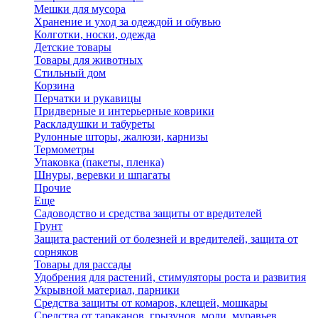
Мешки для мусора
Хранение и уход за одеждой и обувью
Колготки, носки, одежда
Детские товары
Товары для животных
Стильный дом
Корзина
Перчатки и рукавицы
Придверные и интерьерные коврики
Раскладушки и табуреты
Рулонные шторы, жалюзи, карнизы
Термометры
Упаковка (пакеты, пленка)
Шнуры, веревки и шпагаты
Прочие
Еще
Садоводство и средства защиты от вредителей
Грунт
Защита растений от болезней и вредителей, защита от
сорняков
Товары для рассады
Удобрения для растений, стимуляторы роста и развития
Укрывной материал, парники
Средства защиты от комаров, клещей, мошкары
Средства от тараканов, грызунов, моли, муравьев