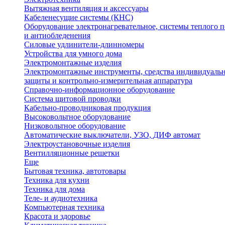
Вытяжная вентиляция и аксессуары
Кабеленесущие системы (КНС)
Оборудование электронагревательное, системы теплого п
и антиобледенения
Силовые удлинители-длинномеры
Устройства для умного дома
Электромонтажные изделия
Электромонтажные инструменты, средства индивидуаль
защиты и контрольно-измерительная аппаратура
Справочно-информационное оборудование
Система щитовой проводки
Кабельно-проводниковая продукция
Высоковольтное оборудование
Низковольтное оборудование
Автоматические выключатели, УЗО, ДИФ автомат
Электроустановочные изделия
Вентилляционные решетки
Еще
Бытовая техника, автотовары
Техника для кухни
Техника для дома
Теле- и аудиотехника
Компьютерная техника
Красота и здоровье