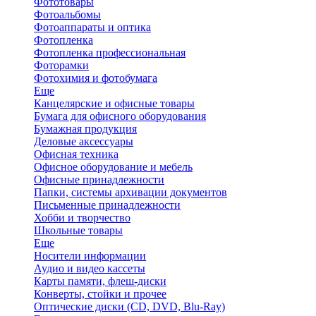
Фототовары
Фотоальбомы
Фотоаппараты и оптика
Фотопленка
Фотопленка профессиональная
Фоторамки
Фотохимия и фотобумага
Еще
Канцелярские и офисные товары
Бумага для офисного оборудования
Бумажная продукция
Деловые аксессуары
Офисная техника
Офисное оборудование и мебель
Офисные принадлежности
Папки, системы архивации документов
Письменные принадлежности
Хобби и творчество
Школьные товары
Еще
Носители информации
Аудио и видео кассеты
Карты памяти, флеш-диски
Конверты, стойки и прочее
Оптические диски (CD, DVD, Blu-Ray)