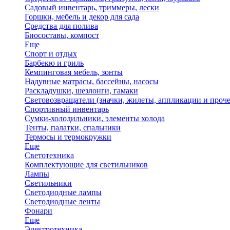
Садовый инвентарь, триммеры, лески
Горшки, мебель и декор для сада
Средства для полива
Биосоставы, компост
Еще
Спорт и отдых
Барбекю и гриль
Кемпинговая мебель, зонты
Надувные матрасы, бассейны, насосы
Раскладушки, шезлонги, гамаки
Световозвращатели (значки, жилеты, аппликации и проче
Спортивный инвентарь
Сумки-холодильники, элементы холода
Тенты, палатки, спальники
Термосы и термокружки
Еще
Светотехника
Комплектующие для светильников
Лампы
Светильники
Светодиодные лампы
Светодиодные ленты
Фонари
Еще
Электротехника