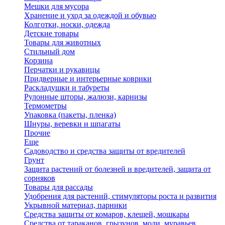
Мешки для мусора
Хранение и уход за одеждой и обувью
Колготки, носки, одежда
Детские товары
Товары для животных
Стильный дом
Корзина
Перчатки и рукавицы
Придверные и интерьерные коврики
Раскладушки и табуреты
Рулонные шторы, жалюзи, карнизы
Термометры
Упаковка (пакеты, пленка)
Шнуры, веревки и шпагаты
Прочие
Еще
Садоводство и средства защиты от вредителей
Грунт
Защита растений от болезней и вредителей, защита от
сорняков
Товары для рассады
Удобрения для растений, стимуляторы роста и развития
Укрывной материал, парники
Средства защиты от комаров, клещей, мошкары
Средства от тараканов, грызунов, моли, муравьев