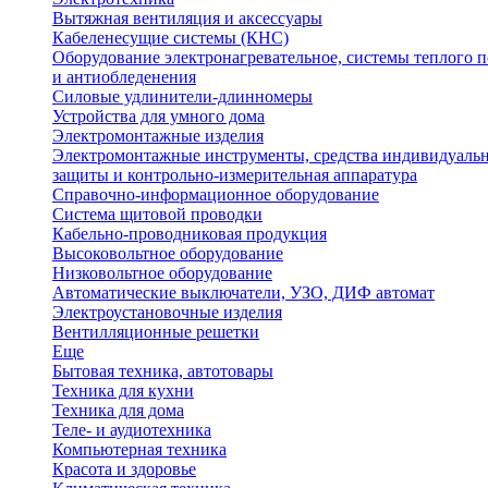
Вытяжная вентиляция и аксессуары
Кабеленесущие системы (КНС)
Оборудование электронагревательное, системы теплого п
и антиобледенения
Силовые удлинители-длинномеры
Устройства для умного дома
Электромонтажные изделия
Электромонтажные инструменты, средства индивидуаль
защиты и контрольно-измерительная аппаратура
Справочно-информационное оборудование
Система щитовой проводки
Кабельно-проводниковая продукция
Высоковольтное оборудование
Низковольтное оборудование
Автоматические выключатели, УЗО, ДИФ автомат
Электроустановочные изделия
Вентилляционные решетки
Еще
Бытовая техника, автотовары
Техника для кухни
Техника для дома
Теле- и аудиотехника
Компьютерная техника
Красота и здоровье