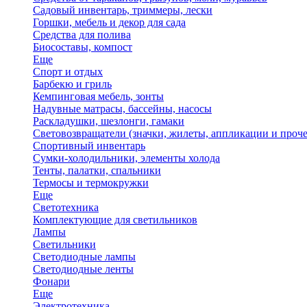
Садовый инвентарь, триммеры, лески
Горшки, мебель и декор для сада
Средства для полива
Биосоставы, компост
Еще
Спорт и отдых
Барбекю и гриль
Кемпинговая мебель, зонты
Надувные матрасы, бассейны, насосы
Раскладушки, шезлонги, гамаки
Световозвращатели (значки, жилеты, аппликации и проче
Спортивный инвентарь
Сумки-холодильники, элементы холода
Тенты, палатки, спальники
Термосы и термокружки
Еще
Светотехника
Комплектующие для светильников
Лампы
Светильники
Светодиодные лампы
Светодиодные ленты
Фонари
Еще
Электротехника