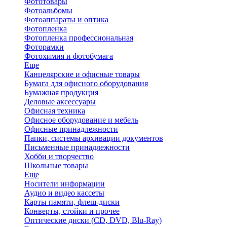
Фототовары
Фотоальбомы
Фотоаппараты и оптика
Фотопленка
Фотопленка профессиональная
Фоторамки
Фотохимия и фотобумага
Еще
Канцелярские и офисные товары
Бумага для офисного оборудования
Бумажная продукция
Деловые аксессуары
Офисная техника
Офисное оборудование и мебель
Офисные принадлежности
Папки, системы архивации документов
Письменные принадлежности
Хобби и творчество
Школьные товары
Еще
Носители информации
Аудио и видео кассеты
Карты памяти, флеш-диски
Конверты, стойки и прочее
Оптические диски (CD, DVD, Blu-Ray)