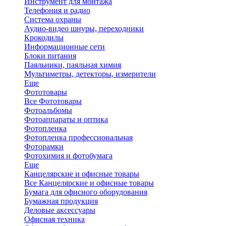
Инструмент для монтажа
Телефония и радио
Система охраны
Аудио-видео шнуры, переходники
Крокодилы
Информационные сети
Блоки питания
Паяльники, паяльная химия
Мультиметры, детекторы, измерители
Еще
Фототовары
Все Фототовары
Фотоальбомы
Фотоаппараты и оптика
Фотопленка
Фотопленка профессиональная
Фоторамки
Фотохимия и фотобумага
Еще
Канцелярские и офисные товары
Все Канцелярские и офисные товары
Бумага для офисного оборудования
Бумажная продукция
Деловые аксессуары
Офисная техника