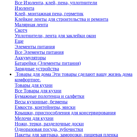
Все Изолента, клей, пена, уплотнители
Изолента
Клей, монтажная пена, герметик
Клейкие ленты для строительства и ремонта
Малярная лента
Скотч
Уплотнители, лента для заклейки окон
Еще
Элементы питания
Все Элементы питания
Аккумуляторы
Батарейки (Элементы питания)
Зарядные устройства
Товары для дома
Эти товары сделают вашу жизнь дома
комфортнее.
Товары для кухни
Все Товары для кухни
Бумажные полотенца и салфетки
Весы кухонные, безмены
Емкости, контейнеры, миски
Крышки, приспособления для консервирования
Мелочи для кухни
Ножи, терки, разделочные доски
Одноразовая посуда, зубочистки
Пакеты для завтрака, заморозки, пищевая пленка