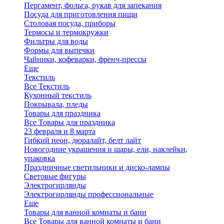
Пергамент, фольга, рукав для запекания
Посуда для приготовления пищи
Столовая посуда, приборы
Термосы и термокружки
Фильтры для воды
Формы для выпечки
Чайники, кофеварки, френч-прессы
Еще
Текстиль
Все Текстиль
Кухонный текстиль
Покрывала, пледы
Товары для праздника
Все Товары для праздника
23 февраля и 8 марта
Гибкий неон, дюралайт, белт лайт
Новогодние украшения и шары, ели, наклейки,
упаковка
Праздничные светильники и диско-лампы
Световые фигуры
Электрогирлянды
Электрогирлянды профессиональные
Еще
Товары для ванной комнаты и бани
Все Товары для ванной комнаты и бани