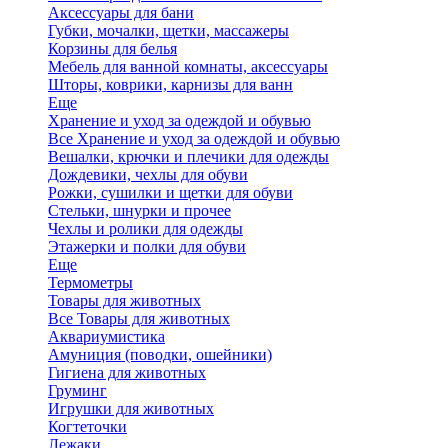
Аксессуары для бани
Губки, мочалки, щетки, массажеры
Корзины для белья
Мебель для ванной комнаты, аксессуары
Шторы, коврики, карнизы для ванн
Еще
Хранение и уход за одеждой и обувью
Все Хранение и уход за одеждой и обувью
Вешалки, крючки и плечики для одежды
Дождевики, чехлы для обуви
Рожки, сушилки и щетки для обуви
Стельки, шнурки и прочее
Чехлы и ролики для одежды
Этажерки и полки для обуви
Еще
Термометры
Товары для животных
Все Товары для животных
Аквариумистика
Амуниция (поводки, ошейники)
Гигиена для животных
Груминг
Игрушки для животных
Когтеточки
Лежаки