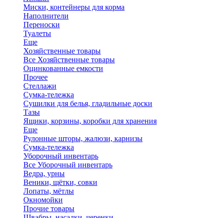
Миски, контейнеры для корма
Наполнители
Переноски
Туалеты
Еще
Хозяйственные товары
Все Хозяйственные товары
Оцинкованные емкости
Прочее
Стеллажи
Сумка-тележка
Сушилки для белья, гладильные доски
Тазы
Ящики, корзины, коробки для хранения
Еще
Рулонные шторы, жалюзи, карнизы
Сумка-тележка
Уборочный инвентарь
Все Уборочный инвентарь
Ведра, урны
Веники, щётки, совки
Лопаты, мётлы
Окномойки
Прочие товары
Швабры, насадки, черенки