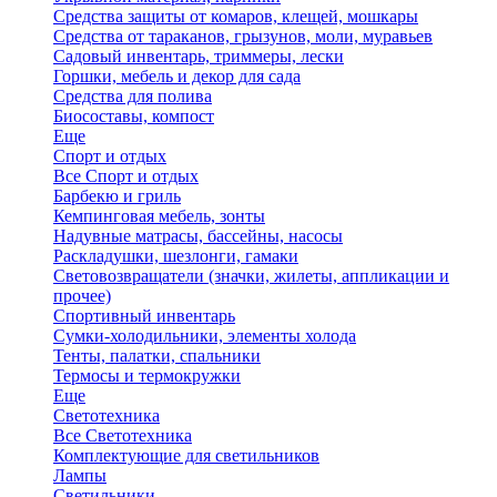
Средства защиты от комаров, клещей, мошкары
Средства от тараканов, грызунов, моли, муравьев
Садовый инвентарь, триммеры, лески
Горшки, мебель и декор для сада
Средства для полива
Биосоставы, компост
Еще
Спорт и отдых
Все Спорт и отдых
Барбекю и гриль
Кемпинговая мебель, зонты
Надувные матрасы, бассейны, насосы
Раскладушки, шезлонги, гамаки
Световозвращатели (значки, жилеты, аппликации и
прочее)
Спортивный инвентарь
Сумки-холодильники, элементы холода
Тенты, палатки, спальники
Термосы и термокружки
Еще
Светотехника
Все Светотехника
Комплектующие для светильников
Лампы
Светильники