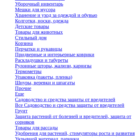
Уборочный инвентарь
Мешки для мусора
Хранение и уход за одеждой и обувью
Колготки, носки, одежда
Детские товары
Товары для животных
Стильный дом
Корзина
Перчатки и рукавицы
Придверные и интерьерные коврики
Раскладушки и табуреты
Рулонные шторы, жалюзи, карнизы
Термометры
Упаковка (пакеты, пленка)
Шнуры, веревки и шпагаты
Прочие
Еще
Садоводство и средства защиты от вредителей
Все Садоводство и средства защиты от вредителей
Грунт
Защита растений от болезней и вредителей, защита от
сорняков
Товары для рассады
Удобрения для растений, стимуляторы роста и развития
Укрывной материал, парники