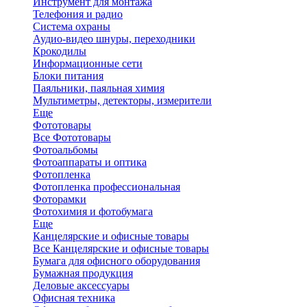
Инструмент для монтажа
Телефония и радио
Система охраны
Аудио-видео шнуры, переходники
Крокодилы
Информационные сети
Блоки питания
Паяльники, паяльная химия
Мультиметры, детекторы, измерители
Еще
Фототовары
Все Фототовары
Фотоальбомы
Фотоаппараты и оптика
Фотопленка
Фотопленка профессиональная
Фоторамки
Фотохимия и фотобумага
Еще
Канцелярские и офисные товары
Все Канцелярские и офисные товары
Бумага для офисного оборудования
Бумажная продукция
Деловые аксессуары
Офисная техника