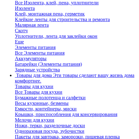
Все Изолента, клей, пена, уплотнители
Изолента
Клей, монтажная пена, герметик
Клейкие ленты для строительства и ремонта
Малярная лента
Скотч
Уплотнители, лента для заклейки окон
Еще
Элементы питания
Все Элементы питания
Аккумуляторы
Батарейки (Элементы питания)
Зарядные устройства
Товары для дома
Эти товары сделают вашу жизнь дома
комфортнее.
Товары для кухни
Все Товары для кухни
Бумажные полотенца и салфетки
Весы кухонные, безмены
Емкости, контейнеры, миски
Крышки, приспособления для консервирования
Мелочи для кухни
Ножи, терки, разделочные доски
Одноразовая посуда, зубочистки
Пакеты для завтрака, заморозки, пищевая пленка