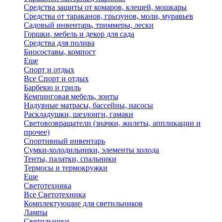
Средства защиты от комаров, клещей, мошкары
Средства от тараканов, грызунов, моли, муравьев
Садовый инвентарь, триммеры, лески
Горшки, мебель и декор для сада
Средства для полива
Биосоставы, компост
Еще
Спорт и отдых
Все Спорт и отдых
Барбекю и гриль
Кемпинговая мебель, зонты
Надувные матрасы, бассейны, насосы
Раскладушки, шезлонги, гамаки
Световозвращатели (значки, жилеты, аппликации и
прочее)
Спортивный инвентарь
Сумки-холодильники, элементы холода
Тенты, палатки, спальники
Термосы и термокружки
Еще
Светотехника
Все Светотехника
Комплектующие для светильников
Лампы
Светильники