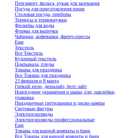
Пергамент, фольга, рукав для запекания
Посуда для приготовления пищи
Столовая посуда, приборы
Термосы и термокружки
Фильтры для воды
Формы для выпечки
Чайники, кофеварки, френч-прессы
Еще
Текстиль
Все Текстиль
Кухонный текстиль
Покрывала, пледы
Товары для праздника
Все Товары для праздника
23 февраля и 8 марта
Гибкий неон, дюралайт, белт лайт
Новогодние украшения и шары, ели, наклейки,
упаковка
Праздничные светильники и диско-лампы
Световые фигуры
Электрогирлянды
Электрогирлянды профессиональные
Еще
Товары для ванной комнаты и бани
Все Товары для ванной комнаты и бани