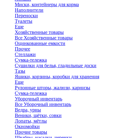
Миски, контейнеры для корма
Наполнители
Переноски
Туалеты
Еще
Хозяйственные товары
Все Хозяйственные товары
Оцинкованные емкости
Прочее
Стеллажи
Сумка-тележка
Сушилки для белья, гладильные доски
Тазы
Ящики, корзины, коробки для хранения
Еще
Рулонные шторы, жалюзи, карнизы
Сумка-тележка
Уборочный инвентарь
Все Уборочный инвентарь
Ведра, урны
Веники, щётки, совки
Лопаты, мётлы
Окномойки
Прочие товары
Швабры, насадки, черенки