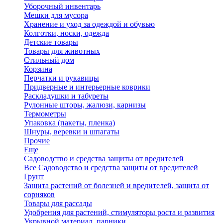
Уборочный инвентарь
Мешки для мусора
Хранение и уход за одеждой и обувью
Колготки, носки, одежда
Детские товары
Товары для животных
Стильный дом
Корзина
Перчатки и рукавицы
Придверные и интерьерные коврики
Раскладушки и табуреты
Рулонные шторы, жалюзи, карнизы
Термометры
Упаковка (пакеты, пленка)
Шнуры, веревки и шпагаты
Прочие
Еще
Садоводство и средства защиты от вредителей
Все Садоводство и средства защиты от вредителей
Грунт
Защита растений от болезней и вредителей, защита от
сорняков
Товары для рассады
Удобрения для растений, стимуляторы роста и развития
Укрывной материал, парники