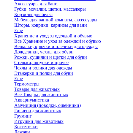
Аксессуары для бани
Губки, мочалки, щетки, массажеры
Корзины для белья
Мебель для ванной комнаты, аксессуары
Шторы, коврики, карнизы для ванн
Еще
Хранение и уход за одеждой и обувью
Все Хранение и уход за одеждой и обувью
Вешалки, крючки и плечики для одежды
Дождевики, чехлы для обуви
Рожки, сушилки и щетки для обуви
Стельки, шнурки и прочее
Чехлы и ролики для одежды
Этажерки и полки для обуви
Еще
Термометры
Товары для животных
Все Товары для животных
Аквариумистика
Амуниция (поводки, ошейники)
Гигиена для животных
Груминг
Игрушки для животных
Когтеточки
Лежаки