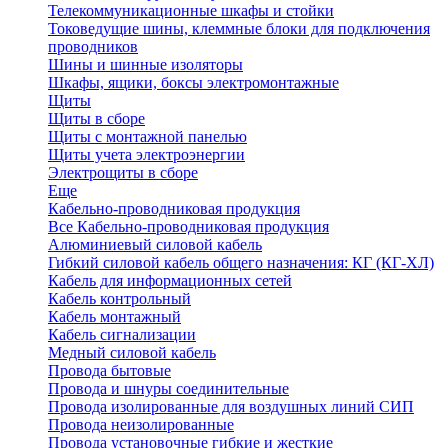
Телекоммуникационные шкафы и стойки
Токоведущие шины, клеммные блоки для подключения
проводников
Шины и шинные изоляторы
Шкафы, ящики, боксы электромонтажные
Щиты
Щиты в сборе
Щиты с монтажной панелью
Щиты учета электроэнергии
Электрощиты в сборе
Еще
Кабельно-проводниковая продукция
Все Кабельно-проводниковая продукция
Алюминиевый силовой кабель
Гибкий силовой кабель общего назначения: КГ (КГ-ХЛ)
Кабель для информационных сетей
Кабель контрольный
Кабель монтажный
Кабель сигнализации
Медный силовой кабель
Провода бытовые
Провода и шнуры соединительные
Провода изолированные для воздушных линий СИП
Провода неизолированные
Провода установочные гибкие и жесткие