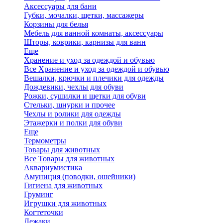
Аксессуары для бани
Губки, мочалки, щетки, массажеры
Корзины для белья
Мебель для ванной комнаты, аксессуары
Шторы, коврики, карнизы для ванн
Еще
Хранение и уход за одеждой и обувью
Все Хранение и уход за одеждой и обувью
Вешалки, крючки и плечики для одежды
Дождевики, чехлы для обуви
Рожки, сушилки и щетки для обуви
Стельки, шнурки и прочее
Чехлы и ролики для одежды
Этажерки и полки для обуви
Еще
Термометры
Товары для животных
Все Товары для животных
Аквариумистика
Амуниция (поводки, ошейники)
Гигиена для животных
Груминг
Игрушки для животных
Когтеточки
Лежаки