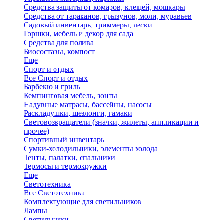
Средства защиты от комаров, клещей, мошкары
Средства от тараканов, грызунов, моли, муравьев
Садовый инвентарь, триммеры, лески
Горшки, мебель и декор для сада
Средства для полива
Биосоставы, компост
Еще
Спорт и отдых
Все Спорт и отдых
Барбекю и гриль
Кемпинговая мебель, зонты
Надувные матрасы, бассейны, насосы
Раскладушки, шезлонги, гамаки
Световозвращатели (значки, жилеты, аппликации и
прочее)
Спортивный инвентарь
Сумки-холодильники, элементы холода
Тенты, палатки, спальники
Термосы и термокружки
Еще
Светотехника
Все Светотехника
Комплектующие для светильников
Лампы
Светильники