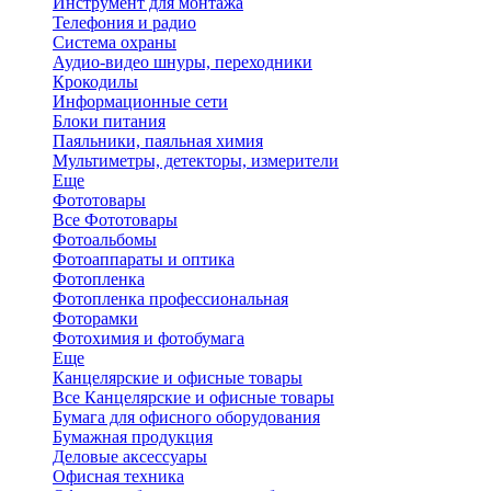
Инструмент для монтажа
Телефония и радио
Система охраны
Аудио-видео шнуры, переходники
Крокодилы
Информационные сети
Блоки питания
Паяльники, паяльная химия
Мультиметры, детекторы, измерители
Еще
Фототовары
Все Фототовары
Фотоальбомы
Фотоаппараты и оптика
Фотопленка
Фотопленка профессиональная
Фоторамки
Фотохимия и фотобумага
Еще
Канцелярские и офисные товары
Все Канцелярские и офисные товары
Бумага для офисного оборудования
Бумажная продукция
Деловые аксессуары
Офисная техника