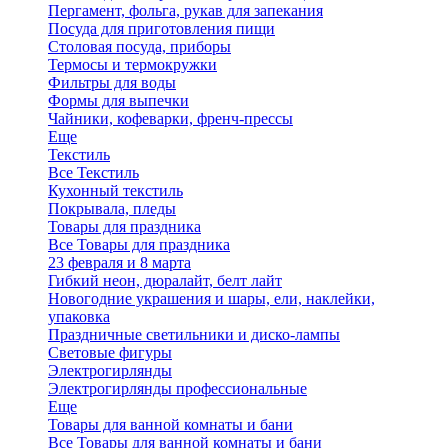
Пергамент, фольга, рукав для запекания
Посуда для приготовления пищи
Столовая посуда, приборы
Термосы и термокружки
Фильтры для воды
Формы для выпечки
Чайники, кофеварки, френч-прессы
Еще
Текстиль
Все Текстиль
Кухонный текстиль
Покрывала, пледы
Товары для праздника
Все Товары для праздника
23 февраля и 8 марта
Гибкий неон, дюралайт, белт лайт
Новогодние украшения и шары, ели, наклейки,
упаковка
Праздничные светильники и диско-лампы
Световые фигуры
Электрогирлянды
Электрогирлянды профессиональные
Еще
Товары для ванной комнаты и бани
Все Товары для ванной комнаты и бани