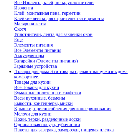
Все Изолента, клей, пена, уплотнители
Изолента
Клей, монтажная пена, герметик
Клейкие ленты для строительства и ремонта
Малярная лента
Скотч
Уплотнители, лента для заклейки окон
Еще
Элементы питания
Все Элементы питания
Аккумуляторы
Батарейки (Элементы питания)
Зарядные устройства
Товары для дома
Эти товары сделают вашу жизнь дома
комфортнее.
Товары для кухни
Все Товары для кухни
Бумажные полотенца и салфетки
Весы кухонные, безмены
Емкости, контейнеры, миски
Крышки, приспособления для консервирования
Мелочи для кухни
Ножи, терки, разделочные доски
Одноразовая посуда, зубочистки
Пакеты для завтрака, заморозки, пищевая пленка