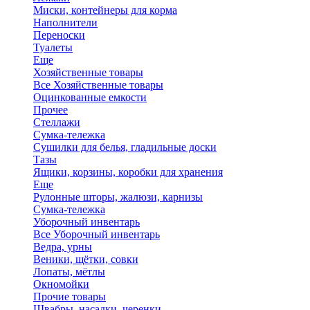
Миски, контейнеры для корма
Наполнители
Переноски
Туалеты
Еще
Хозяйственные товары
Все Хозяйственные товары
Оцинкованные емкости
Прочее
Стеллажи
Сумка-тележка
Сушилки для белья, гладильные доски
Тазы
Ящики, корзины, коробки для хранения
Еще
Рулонные шторы, жалюзи, карнизы
Сумка-тележка
Уборочный инвентарь
Все Уборочный инвентарь
Ведра, урны
Веники, щётки, совки
Лопаты, мётлы
Окномойки
Прочие товары
Швабры, насадки, черенки