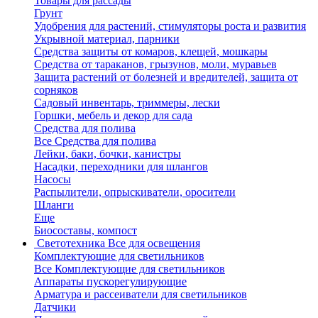
Товары для рассады
Грунт
Удобрения для растений, стимуляторы роста и развития
Укрывной материал, парники
Средства защиты от комаров, клещей, мошкары
Средства от тараканов, грызунов, моли, муравьев
Защита растений от болезней и вредителей, защита от
сорняков
Садовый инвентарь, триммеры, лески
Горшки, мебель и декор для сада
Средства для полива
Все Средства для полива
Лейки, баки, бочки, канистры
Насадки, переходники для шлангов
Насосы
Распылители, опрыскиватели, оросители
Шланги
Еще
Биосоставы, компост
Светотехника
Все для освещения
Комплектующие для светильников
Все Комплектующие для светильников
Аппараты пускорегулирующие
Арматура и рассеиватели для светильников
Датчики