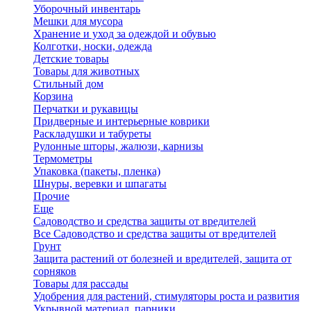
Уборочный инвентарь
Мешки для мусора
Хранение и уход за одеждой и обувью
Колготки, носки, одежда
Детские товары
Товары для животных
Стильный дом
Корзина
Перчатки и рукавицы
Придверные и интерьерные коврики
Раскладушки и табуреты
Рулонные шторы, жалюзи, карнизы
Термометры
Упаковка (пакеты, пленка)
Шнуры, веревки и шпагаты
Прочие
Еще
Садоводство и средства защиты от вредителей
Все Садоводство и средства защиты от вредителей
Грунт
Защита растений от болезней и вредителей, защита от
сорняков
Товары для рассады
Удобрения для растений, стимуляторы роста и развития
Укрывной материал, парники