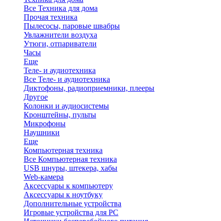
Все Техника для дома
Прочая техника
Пылесосы, паровые швабры
Увлажнители воздуха
Утюги, отпариватели
Часы
Еще
Теле- и аудиотехника
Все Теле- и аудиотехника
Диктофоны, радиоприемники, плееры
Другое
Колонки и аудиосистемы
Кронштейны, пульты
Микрофоны
Наушники
Еще
Компьютерная техника
Все Компьютерная техника
USB шнуры, штекера, хабы
Web-камера
Аксессуары к компьютеру
Аксессуары к ноутбуку
Дополнительные устройства
Игровые устройства для PC