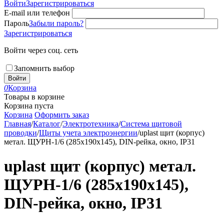
Войти
Зарегистрироваться
E-mail или телефон
Пароль
Забыли пароль?
Зарегистрироваться
Войти через соц. сеть
Запомнить выбор
Войти
0
Корзина
Товары в корзине
Корзина пуста
Корзина
Оформить заказ
Главная
/
Каталог
/
Электротехника
/
Система щитовой
проводки
/
Щиты учета электроэнергии
/
uplast щит (корпус)
метал. ЩУРН-1/6 (285х190х145), DIN-рейка, окно, IP31
uplast щит (корпус) метал.
ЩУРН-1/6 (285х190х145),
DIN-рейка, окно, IP31