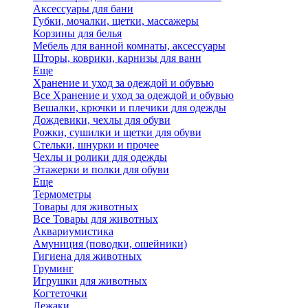
Аксессуары для бани
Губки, мочалки, щетки, массажеры
Корзины для белья
Мебель для ванной комнаты, аксессуары
Шторы, коврики, карнизы для ванн
Еще
Хранение и уход за одеждой и обувью
Все Хранение и уход за одеждой и обувью
Вешалки, крючки и плечики для одежды
Дождевики, чехлы для обуви
Рожки, сушилки и щетки для обуви
Стельки, шнурки и прочее
Чехлы и ролики для одежды
Этажерки и полки для обуви
Еще
Термометры
Товары для животных
Все Товары для животных
Аквариумистика
Амуниция (поводки, ошейники)
Гигиена для животных
Груминг
Игрушки для животных
Когтеточки
Лежаки