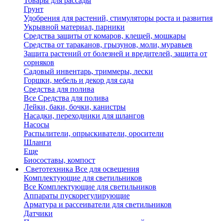
Товары для рассады
Грунт
Удобрения для растений, стимуляторы роста и развития
Укрывной материал, парники
Средства защиты от комаров, клещей, мошкары
Средства от тараканов, грызунов, моли, муравьев
Защита растений от болезней и вредителей, защита от
сорняков
Садовый инвентарь, триммеры, лески
Горшки, мебель и декор для сада
Средства для полива
Все Средства для полива
Лейки, баки, бочки, канистры
Насадки, переходники для шлангов
Насосы
Распылители, опрыскиватели, оросители
Шланги
Еще
Биосоставы, компост
Светотехника
Все для освещения
Комплектующие для светильников
Все Комплектующие для светильников
Аппараты пускорегулирующие
Арматура и рассеиватели для светильников
Датчики