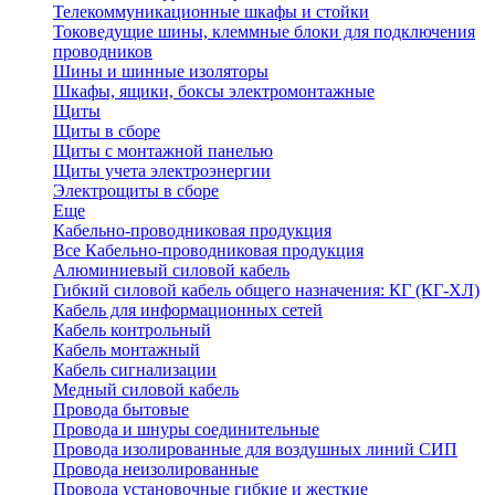
Телекоммуникационные шкафы и стойки
Токоведущие шины, клеммные блоки для подключения
проводников
Шины и шинные изоляторы
Шкафы, ящики, боксы электромонтажные
Щиты
Щиты в сборе
Щиты с монтажной панелью
Щиты учета электроэнергии
Электрощиты в сборе
Еще
Кабельно-проводниковая продукция
Все Кабельно-проводниковая продукция
Алюминиевый силовой кабель
Гибкий силовой кабель общего назначения: КГ (КГ-ХЛ)
Кабель для информационных сетей
Кабель контрольный
Кабель монтажный
Кабель сигнализации
Медный силовой кабель
Провода бытовые
Провода и шнуры соединительные
Провода изолированные для воздушных линий СИП
Провода неизолированные
Провода установочные гибкие и жесткие