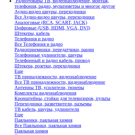
Радиотовары
ТВ, видеонаблюдение, монтаж,
телефония, радио, мультиметры и многое другое
Аудио-видео шнуры, переходники
Все Аудио-видео шнуры, переходники
Аналоговые (RCA, SCART, JACK)
Цифровые (USB, HDMI, VGA, DVI)
Штекеры, кабель
Телефония и радио
Все Телефония и радио
Радиоприемники, передатчики, рации
Телефонные удлинители, шнуры
Телефонный и радио кабель, провод
Штекера, розетки, переходники
Еще
ТВ принадлежности, видеонаблюдение
Все ТВ принадлежности, видеонаблюдение
Антенны ТВ, усилители, тюнеры
Комплекты видеонаблюдения
Кронштейны, стойки для телевизоров, пульты
Переходники, разветвители, разъемы
ТВ кабель, шнуры, удлинители
Еще
Паяльники, паяльная химия
Все Паяльники, паяльная химия
Паяльная химия