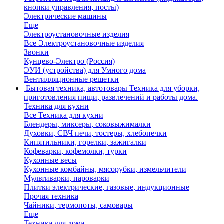
кнопки управления, посты)
Электрические машины
Еще
Электроустановочные изделия
Все Электроустановочные изделия
Звонки
Кунцево-Электро (Россия)
ЭУИ (устройства) для Умного дома
Вентилляционные решетки
Бытовая техника, автотовары
Техника для уборки,
приготовления пищи, развлечений и работы дома.
Техника для кухни
Все Техника для кухни
Блендеры, миксеры, соковыжималки
Духовки, СВЧ печи, тостеры, хлебопечки
Кипятильники, горелки, зажигалки
Кофеварки, кофемолки, турки
Кухонные весы
Кухонные комбайны, мясорубки, измельчители
Мультиварки, пароварки
Плитки электрические, газовые, индукционные
Прочая техника
Чайники, термопоты, самовары
Еще
Техника для дома