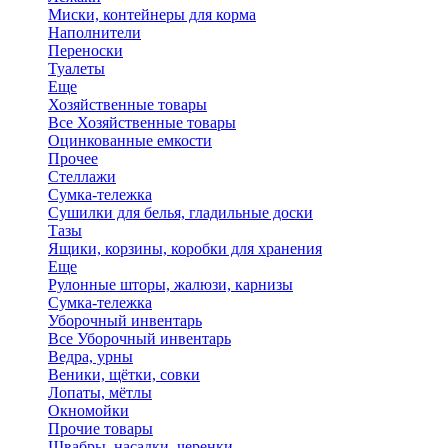
Миски, контейнеры для корма
Наполнители
Переноски
Туалеты
Еще
Хозяйственные товары
Все Хозяйственные товары
Оцинкованные емкости
Прочее
Стеллажи
Сумка-тележка
Сушилки для белья, гладильные доски
Тазы
Ящики, корзины, коробки для хранения
Еще
Рулонные шторы, жалюзи, карнизы
Сумка-тележка
Уборочный инвентарь
Все Уборочный инвентарь
Ведра, урны
Веники, щётки, совки
Лопаты, мётлы
Окномойки
Прочие товары
Швабры, насадки, черенки