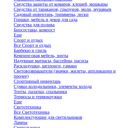
Средства защиты от комаров, клещей, мошкары
Средства от тараканов, грызунов, моли, муравьев
Садовый инвентарь, триммеры, лески
Горшки, мебель и декор для сада
Средства для полива
Биосоставы, компост
Еще
Спорт и отдых
Все Спорт и отдых
Барбекю и гриль
Кемпинговая мебель, зонты
Надувные матрасы, бассейны, насосы
Раскладушки, шезлонги, гамаки
Световозвращатели (значки, жилеты, аппликации и
прочее)
Спортивный инвентарь
Сумки-холодильники, элементы холода
Тенты, палатки, спальники
Термосы и термокружки
Еще
Светотехника
Все Светотехника
Комплектующие для светильников
Лампы
Светильники