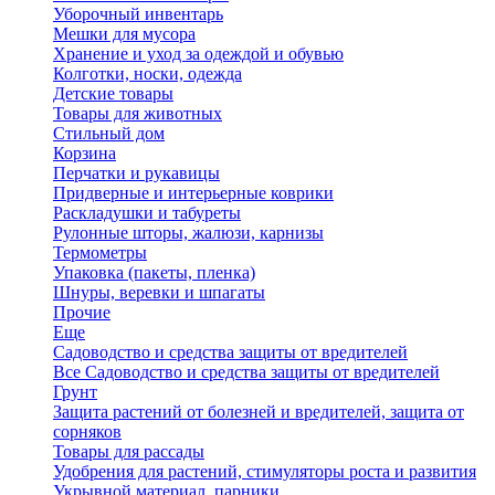
Уборочный инвентарь
Мешки для мусора
Хранение и уход за одеждой и обувью
Колготки, носки, одежда
Детские товары
Товары для животных
Стильный дом
Корзина
Перчатки и рукавицы
Придверные и интерьерные коврики
Раскладушки и табуреты
Рулонные шторы, жалюзи, карнизы
Термометры
Упаковка (пакеты, пленка)
Шнуры, веревки и шпагаты
Прочие
Еще
Садоводство и средства защиты от вредителей
Все Садоводство и средства защиты от вредителей
Грунт
Защита растений от болезней и вредителей, защита от
сорняков
Товары для рассады
Удобрения для растений, стимуляторы роста и развития
Укрывной материал, парники