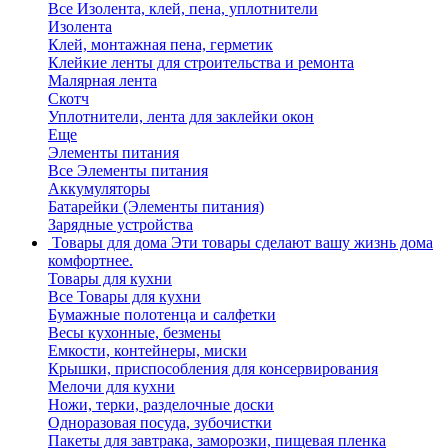
Все Изолента, клей, пена, уплотнители
Изолента
Клей, монтажная пена, герметик
Клейкие ленты для строительства и ремонта
Малярная лента
Скотч
Уплотнители, лента для заклейки окон
Еще
Элементы питания
Все Элементы питания
Аккумуляторы
Батарейки (Элементы питания)
Зарядные устройства
Товары для дома
Эти товары сделают вашу жизнь дома
комфортнее.
Товары для кухни
Все Товары для кухни
Бумажные полотенца и салфетки
Весы кухонные, безмены
Емкости, контейнеры, миски
Крышки, приспособления для консервирования
Мелочи для кухни
Ножи, терки, разделочные доски
Одноразовая посуда, зубочистки
Пакеты для завтрака, заморозки, пищевая пленка