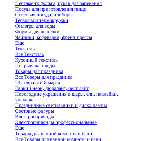
Пергамент, фольга, рукав для запекания
Посуда для приготовления пищи
Столовая посуда, приборы
Термосы и термокружки
Фильтры для воды
Формы для выпечки
Чайники, кофеварки, френч-прессы
Еще
Текстиль
Все Текстиль
Кухонный текстиль
Покрывала, пледы
Товары для праздника
Все Товары для праздника
23 февраля и 8 марта
Гибкий неон, дюралайт, белт лайт
Новогодние украшения и шары, ели, наклейки,
упаковка
Праздничные светильники и диско-лампы
Световые фигуры
Электрогирлянды
Электрогирлянды профессиональные
Еще
Товары для ванной комнаты и бани
Все Товары для ванной комнаты и бани