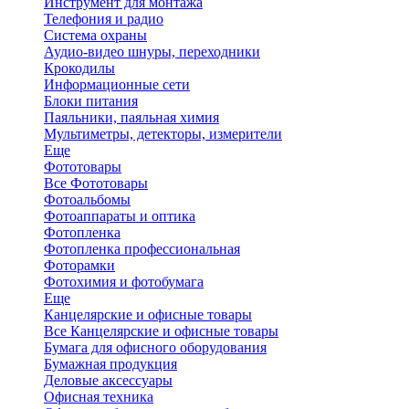
Инструмент для монтажа
Телефония и радио
Система охраны
Аудио-видео шнуры, переходники
Крокодилы
Информационные сети
Блоки питания
Паяльники, паяльная химия
Мультиметры, детекторы, измерители
Еще
Фототовары
Все Фототовары
Фотоальбомы
Фотоаппараты и оптика
Фотопленка
Фотопленка профессиональная
Фоторамки
Фотохимия и фотобумага
Еще
Канцелярские и офисные товары
Все Канцелярские и офисные товары
Бумага для офисного оборудования
Бумажная продукция
Деловые аксессуары
Офисная техника