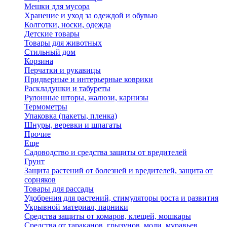
Мешки для мусора
Хранение и уход за одеждой и обувью
Колготки, носки, одежда
Детские товары
Товары для животных
Стильный дом
Корзина
Перчатки и рукавицы
Придверные и интерьерные коврики
Раскладушки и табуреты
Рулонные шторы, жалюзи, карнизы
Термометры
Упаковка (пакеты, пленка)
Шнуры, веревки и шпагаты
Прочие
Еще
Садоводство и средства защиты от вредителей
Грунт
Защита растений от болезней и вредителей, защита от
сорняков
Товары для рассады
Удобрения для растений, стимуляторы роста и развития
Укрывной материал, парники
Средства защиты от комаров, клещей, мошкары
Средства от тараканов, грызунов, моли, муравьев