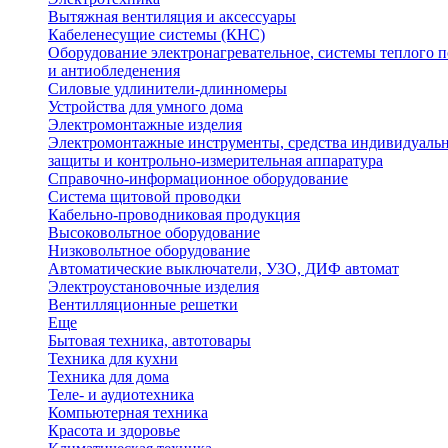
Вытяжная вентиляция и аксессуары
Кабеленесущие системы (КНС)
Оборудование электронагревательное, системы теплого п
и антиобледенения
Силовые удлинители-длинномеры
Устройства для умного дома
Электромонтажные изделия
Электромонтажные инструменты, средства индивидуаль
защиты и контрольно-измерительная аппаратура
Справочно-информационное оборудование
Система щитовой проводки
Кабельно-проводниковая продукция
Высоковольтное оборудование
Низковольтное оборудование
Автоматические выключатели, УЗО, ДИФ автомат
Электроустановочные изделия
Вентилляционные решетки
Еще
Бытовая техника, автотовары
Техника для кухни
Техника для дома
Теле- и аудиотехника
Компьютерная техника
Красота и здоровье