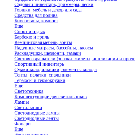
Садовый инвентарь, триммеры, лески
Горшки, мебель и декор для сада
Средства для полива
Биосоставы, компост
Еще
Спорт и отдых
Барбекю и гриль
Кемпинговая мебель, зонты
Надувные матрасы, бассейны, насосы
Раскладушки, шезлонги, гамаки
Световозвращатели (значки, жилеты, аппликации и проче
Спортивный инвентарь
Сумки-холодильники, элементы холода
Тенты, палатки, спальники
Термосы и термокружки
Еще
Светотехника
Комплектующие для светильников
Лампы
Светильники
Светодиодные лампы
Светодиодные ленты
Фонари
Еще
Электротехника