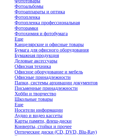
Фототовары
Фотоальбомы
Фотоаппараты и оптика
Фотопленка
Фотопленка профессиональная
Фоторамки
Фотохимия и фотобумага
Еще
Канцелярские и офисные товары
Бумага для офисного оборудования
Бумажная продукция
Деловые аксессуары
Офисная техника
Офисное оборудование и мебель
Офисные принадлежности
Папки, системы архивации документов
Письменные принадлежности
Хобби и творчество
Школьные товары
Еще
Носители информации
Аудио и видео кассеты
Карты памяти, флеш-диски
Конверты, стойки и прочее
Оптические диски (CD, DVD, Blu-Ray)