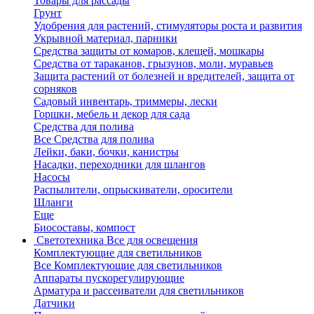
Товары для рассады
Грунт
Удобрения для растений, стимуляторы роста и развития
Укрывной материал, парники
Средства защиты от комаров, клещей, мошкары
Средства от тараканов, грызунов, моли, муравьев
Защита растений от болезней и вредителей, защита от
сорняков
Садовый инвентарь, триммеры, лески
Горшки, мебель и декор для сада
Средства для полива
Все Средства для полива
Лейки, баки, бочки, канистры
Насадки, переходники для шлангов
Насосы
Распылители, опрыскиватели, оросители
Шланги
Еще
Биосоставы, компост
Светотехника
Все для освещения
Комплектующие для светильников
Все Комплектующие для светильников
Аппараты пускорегулирующие
Арматура и рассеиватели для светильников
Датчики