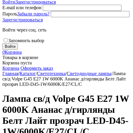
Войти
Зарегистрироваться
E-mail или телефон
Пароль
Забыли пароль?
Зарегистрироваться
Войти через соц. сеть
Запомнить выбор
Войти
0
Корзина
Товары в корзине
Корзина пуста
Корзина
Оформить заказ
Главная
/
Каталог
/
Светотехника
/
Светодиодные лампы
/
Лампа
св/д Volpe G45 E27 1W 6000K Ананас д/гирлянды Белт Лайт
прозрач LED-D45-1W/6000K/E27/CL/С
Лампа св/д Volpe G45 E27 1W
6000K Ананас д/гирлянды
Белт Лайт прозрач LED-D45-
1W/6000K/E27/CL/С