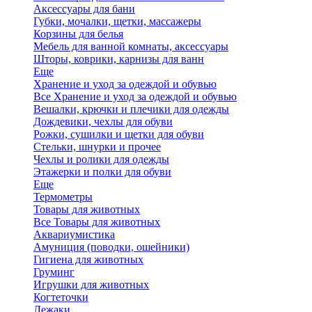
Аксессуары для бани
Губки, мочалки, щетки, массажеры
Корзины для белья
Мебель для ванной комнаты, аксессуары
Шторы, коврики, карнизы для ванн
Еще
Хранение и уход за одеждой и обувью
Все Хранение и уход за одеждой и обувью
Вешалки, крючки и плечики для одежды
Дождевики, чехлы для обуви
Рожки, сушилки и щетки для обуви
Стельки, шнурки и прочее
Чехлы и ролики для одежды
Этажерки и полки для обуви
Еще
Термометры
Товары для животных
Все Товары для животных
Аквариумистика
Амуниция (поводки, ошейники)
Гигиена для животных
Груминг
Игрушки для животных
Когтеточки
Лежаки