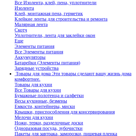
Все Изолента, клей, пена, уплотнители
Изолента
Клей, монтажная пена, герметик
Клейкие ленты для строительства и ремонта
Малярная лента
Скотч
Уплотнители, лента для заклейки окон
Еще
Элементы питания
Все Элементы питания
Аккумуляторы
Батарейки (Элементы питания)
Зарядные устройства
Товары для дома
Эти товары сделают вашу жизнь дома
комфортнее.
Товары для кухни
Все Товары для кухни
Бумажные полотенца и салфетки
Весы кухонные, безмены
Емкости, контейнеры, миски
Крышки, приспособления для консервирования
Мелочи для кухни
Ножи, терки, разделочные доски
Одноразовая посуда, зубочистки
Пакеты для завтрака, заморозки, пищевая пленка