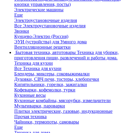
кнопки управления, посты)
Электрические машины
Еще
Электроустановочные изделия
Все Электроустановочные изделия
Звонки
Кунцево-Электро (Россия)
ЭУИ (устройства) для Умного дома
Вентилляционные решетки
Бытовая техника, автотовары
Техника для уборки,
приготовления пищи, развлечений и работы дома.
Техника для кухни
Все Техника для кухни
Блендеры, миксеры, соковыжималки
Духовки, СВЧ печи, тостеры, хлебопечки
Кипятильники, горелки, зажигалки
Кофеварки, кофемолки, турки
Кухонные весы
Кухонные комбайны, мясорубки, измельчители
Мультиварки, пароварки
Плитки электрические, газовые, индукционные
Прочая техника
Чайники, термопоты, самовары
Еще
Техника для дома