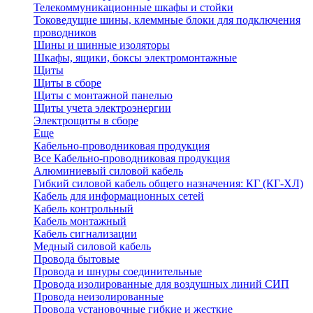
Телекоммуникационные шкафы и стойки
Токоведущие шины, клеммные блоки для подключения
проводников
Шины и шинные изоляторы
Шкафы, ящики, боксы электромонтажные
Щиты
Щиты в сборе
Щиты с монтажной панелью
Щиты учета электроэнергии
Электрощиты в сборе
Еще
Кабельно-проводниковая продукция
Все Кабельно-проводниковая продукция
Алюминиевый силовой кабель
Гибкий силовой кабель общего назначения: КГ (КГ-ХЛ)
Кабель для информационных сетей
Кабель контрольный
Кабель монтажный
Кабель сигнализации
Медный силовой кабель
Провода бытовые
Провода и шнуры соединительные
Провода изолированные для воздушных линий СИП
Провода неизолированные
Провода установочные гибкие и жесткие