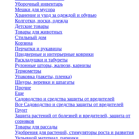
Уборочный инвентарь
Мешки для мусора
Хранение и уход за одеждой и обувью
Колготки, носки, одежда
Детские товары
Товары для животных
Стильный дом
Корзина
Перчатки и рукавицы
Придверные и интерьерные коврики
Раскладушки и табуреты
Рулонные шторы, жалюзи, карнизы
Термометры
Упаковка (пакеты, пленка)
Шнуры, веревки и шпагаты
Прочие
Еще
Садоводство и средства защиты от вредителей
Все Садоводство и средства защиты от вредителей
Грунт
Защита растений от болезней и вредителей, защита от
сорняков
Товары для рассады
Удобрения для растений, стимуляторы роста и развития
Укрывной материал, парники