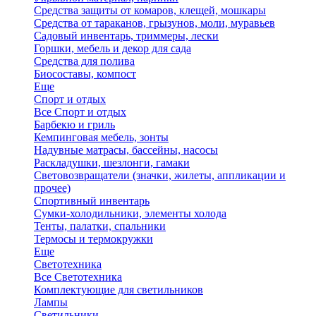
Средства защиты от комаров, клещей, мошкары
Средства от тараканов, грызунов, моли, муравьев
Садовый инвентарь, триммеры, лески
Горшки, мебель и декор для сада
Средства для полива
Биосоставы, компост
Еще
Спорт и отдых
Все Спорт и отдых
Барбекю и гриль
Кемпинговая мебель, зонты
Надувные матрасы, бассейны, насосы
Раскладушки, шезлонги, гамаки
Световозвращатели (значки, жилеты, аппликации и
прочее)
Спортивный инвентарь
Сумки-холодильники, элементы холода
Тенты, палатки, спальники
Термосы и термокружки
Еще
Светотехника
Все Светотехника
Комплектующие для светильников
Лампы
Светильники