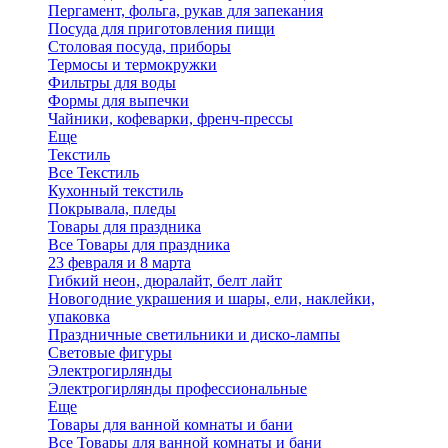
Пергамент, фольга, рукав для запекания
Посуда для приготовления пищи
Столовая посуда, приборы
Термосы и термокружки
Фильтры для воды
Формы для выпечки
Чайники, кофеварки, френч-прессы
Еще
Текстиль
Все Текстиль
Кухонный текстиль
Покрывала, пледы
Товары для праздника
Все Товары для праздника
23 февраля и 8 марта
Гибкий неон, дюралайт, белт лайт
Новогодние украшения и шары, ели, наклейки,
упаковка
Праздничные светильники и диско-лампы
Световые фигуры
Электрогирлянды
Электрогирлянды профессиональные
Еще
Товары для ванной комнаты и бани
Все Товары для ванной комнаты и бани