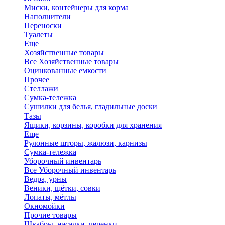
Миски, контейнеры для корма
Наполнители
Переноски
Туалеты
Еще
Хозяйственные товары
Все Хозяйственные товары
Оцинкованные емкости
Прочее
Стеллажи
Сумка-тележка
Сушилки для белья, гладильные доски
Тазы
Ящики, корзины, коробки для хранения
Еще
Рулонные шторы, жалюзи, карнизы
Сумка-тележка
Уборочный инвентарь
Все Уборочный инвентарь
Ведра, урны
Веники, щётки, совки
Лопаты, мётлы
Окномойки
Прочие товары
Швабры, насадки, черенки