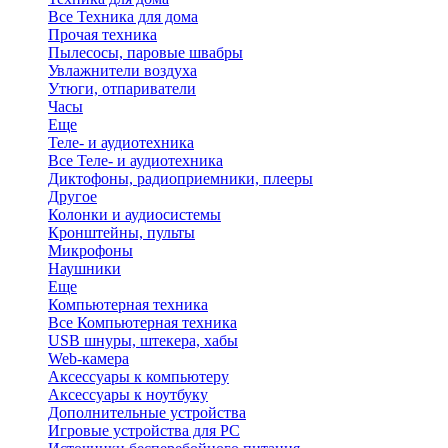
Все Техника для дома
Прочая техника
Пылесосы, паровые швабры
Увлажнители воздуха
Утюги, отпариватели
Часы
Еще
Теле- и аудиотехника
Все Теле- и аудиотехника
Диктофоны, радиоприемники, плееры
Другое
Колонки и аудиосистемы
Кронштейны, пульты
Микрофоны
Наушники
Еще
Компьютерная техника
Все Компьютерная техника
USB шнуры, штекера, хабы
Web-камера
Аксессуары к компьютеру
Аксессуары к ноутбуку
Дополнительные устройства
Игровые устройства для PC