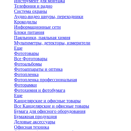
Инструмент для монтажа
Телефония и радио
Система охраны
Аудио-видео шнуры, переходники
Крокодилы
Информационные сети
Блоки питания
Паяльники, паяльная химия
Мультиметры, детекторы, измерители
Еще
Фототовары
Все Фототовары
Фотоальбомы
Фотоаппараты и оптика
Фотопленка
Фотопленка профессиональная
Фоторамки
Фотохимия и фотобумага
Еще
Канцелярские и офисные товары
Все Канцелярские и офисные товары
Бумага для офисного оборудования
Бумажная продукция
Деловые аксессуары
Офисная техника