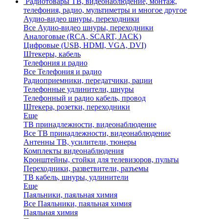
Радиотовары
ТВ, видеонаблюдение, монтаж,
телефония, радио, мультиметры и многое другое
Аудио-видео шнуры, переходники
Все Аудио-видео шнуры, переходники
Аналоговые (RCA, SCART, JACK)
Цифровые (USB, HDMI, VGA, DVI)
Штекеры, кабель
Телефония и радио
Все Телефония и радио
Радиоприемники, передатчики, рации
Телефонные удлинители, шнуры
Телефонный и радио кабель, провод
Штекера, розетки, переходники
Еще
ТВ принадлежности, видеонаблюдение
Все ТВ принадлежности, видеонаблюдение
Антенны ТВ, усилители, тюнеры
Комплекты видеонаблюдения
Кронштейны, стойки для телевизоров, пульты
Переходники, разветвители, разъемы
ТВ кабель, шнуры, удлинители
Еще
Паяльники, паяльная химия
Все Паяльники, паяльная химия
Паяльная химия